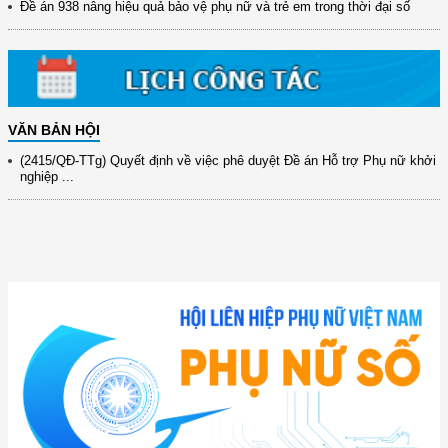
Đề án 938 nâng hiệu quả bảo vệ phụ nữ và trẻ em trong thời đại số
31/10/2025 ...
(417/QĐ-BNNMT) Quyết định phê duyệt Chương trình mục tiêu quốc gia
xây dựng ...
(891/KH-ĐCT) Kế hoạch thực hiện Nghị quyết số 72-NQ/TW ngày
9/9/2025 của Bộ ...
VĂN BẢN HỘI
(2415/QĐ-TTg) Quyết định về việc phê duyệt Đề án Hỗ trợ Phụ nữ khởi
nghiệp ...