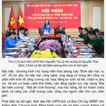
TUV, Chủ tịch Hội LHPN tỉnh
Nguyễn Thị Lệ Hà
và Đại tá Nguyễn Thái
Bình, Chính ủy Bộ đội Biên phòng tỉnh chủ trì Hội nghị
Đặc biệt, chương trình chú trọng triển khai phong trào “Bình dân học vụ
số”, hỗ trợ phụ nữ tiếp cận công nghệ, ứng dụng số trong đời sống và
phát triển kinh tế; tăng cường các hoạt động an sinh xã hội, chăm lo phụ
nữ, trẻ em có hoàn cảnh khó khăn; vận động nguồn lực xây dựng “Mái
ấm biên cương”, “Mái ấm tình thương”; trao học bổng, hỗ trợ khám chữa
bệnh và nâng cao chất lượng cuộc sống cho người dân khu vực biên
giới.
Phát biểu tại hội nghị, lãnh đạo Hội LHPN tỉnh và Ban Chỉ huy BĐBP tỉnh
khẳng định, Chương trình “Đồng hành cùng phụ nữ biên cương” không chỉ