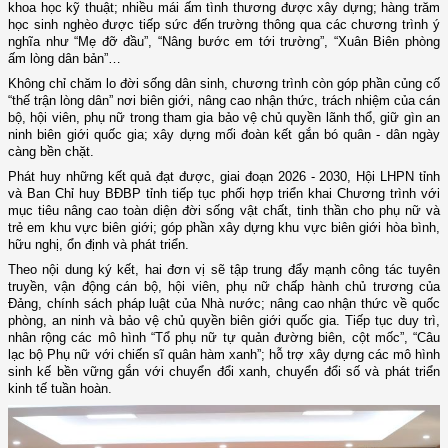
khoa học kỹ thuật; nhiều mái ấm tình thương được xây dựng; hàng trăm
học sinh nghèo được tiếp sức đến trường thông qua các chương trình ý
nghĩa như “Mẹ đỡ đầu”, “Nâng bước em tới trường”, “Xuân Biên phòng
ấm lòng dân bản”…
Không chỉ chăm lo đời sống dân sinh, chương trình còn góp phần củng cố
“thế trận lòng dân” nơi biên giới, nâng cao nhận thức, trách nhiệm của cán
bộ, hội viên, phụ nữ trong tham gia bảo vệ chủ quyền lãnh thổ, giữ gìn an
ninh biên giới quốc gia; xây dựng mối đoàn kết gắn bó quân - dân ngày
càng bền chặt.
Phát huy những kết quả đạt được, giai đoạn 2026 - 2030, Hội LHPN tỉnh
và Ban Chỉ huy BĐBP tỉnh tiếp tục phối hợp triển khai Chương trình với
mục tiêu nâng cao toàn diện đời sống vật chất, tinh thần cho phụ nữ và
trẻ em khu vực biên giới; góp phần xây dựng khu vực biên giới hòa bình,
hữu nghị, ổn định và phát triển.
Theo nội dung ký kết, hai đơn vị sẽ tập trung đẩy mạnh công tác tuyên
truyền, vận động cán bộ, hội viên, phụ nữ chấp hành chủ trương của
Đảng, chính sách pháp luật của Nhà nước; nâng cao nhận thức về quốc
phòng, an ninh và bảo vệ chủ quyền biên giới quốc gia. Tiếp tục duy trì,
nhân rộng các mô hình “Tổ phụ nữ tự quản đường biên, cột mốc”, “Câu
lạc bộ Phụ nữ với chiến sĩ quân hàm xanh”; hỗ trợ xây dựng các mô hình
sinh kế bền vững gắn với chuyển đổi xanh, chuyển đổi số và phát triển
kinh tế tuần hoàn.