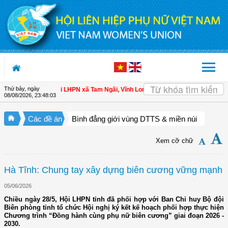
Truy cập nội dung luôn
Thứ bảy, ngày
ho hội viên
| Hội LHPN xã Tam Ngãi, Vĩnh Long sơ kết công tác Hội và phong t
08/08/2026
,
23:48:04
Các đề án
Bình đẳng giới vùng DTTS & miền núi
Xem cỡ chữ
Hà Tĩnh: Chung tay xây dựng biên cương vững mạnh
05/06/2026
Chiều ngày 28/5, Hội LHPN tỉnh đã phối hợp với Ban Chỉ huy Bộ đội
Biên phòng tỉnh tổ chức Hội nghị ký kết kế hoạch phối hợp thực hiện
Chương trình “Đồng hành cùng phụ nữ biên cương” giai đoạn 2026 -
2030.