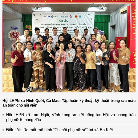
Hội LHPN xã Ninh Quới, Cà Mau: Tập huấn kỹ thuật kỹ thuật trồng rau màu
an toàn cho hội viên
Hội LHPN xã Tam Ngãi, Vĩnh Long sơ kết công tác Hội và phong trào
phụ nữ 6 tháng đầu...
(12/TB-HĐKH) V/v đăng ký, đề xuất nhiệm vụ Khoa học, công nghệ và
đổi mới ...
Đắk Lắk: Ra mắt mô hình “Chi hội phụ nữ số” tại xã Ea Kiết
(898/KH/ĐCT) Kế hoạch thực hiện Quyết định số 2415/QĐ-TTg ngày