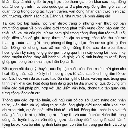
khăn
. Đây là những đối tượng trực tiếp tham gia triển khai các hoạt động
của Chương trình mục tiêu quốc gia tại địa phương, đồng thời giữ vai trò
quan trọng trong công tác tuyên truyền, vận động Nhân dân thực hiện các
chủ trương, chính sách của Đảng và Nhà nước về bình đẳng giới.
Tại các lớp tập huấn, học viên được trang bị những kiến thức cơ bản
như:
tổng quan về bình đẳng giới trong phát triển vùng đồng bào dân tộc
thiểu số;
vai trò của phụ nữ và nam giới trong cộng đồng dân tộc thiểu số;
nhận diện vấn đề giới trong thực tiễn địa phương
;
công tác thu hút sự
tham gia của nam giới trong phòng chống bạo lực trên cơ sở giới tại tỉnh
Lâm Đồng nói chung, các xã nói riêng.
Đồng thời, các đại biểu được
hướng dẫn k
ỹ năng lồng ghép giới trong
quá trình
xây dựng kế hoạch, kỹ
năng truyền thông thay đổi hành vi về giới;
xử lý tình huống thực tế;
lồng
ghép giới trong triển khai thực hiện Dự án 8.
Bên cạnh nội dung lý thuyết, các lớp tập huấn còn dành nhiều thời gian cho
hoạt động thảo luận, xử lý tình huống thực tế và chia sẻ kinh nghiệm từ cơ
sở. Các học viên đã tích cực trao đổi những khó khăn, vướng mắc trong quá
trình triển khai các hoạt động bình đẳng giới tại địa phương, qua đó cùng tìm
kiếm các giải pháp phù hợp với đặc điểm văn hóa, phong tục tập quán của
từng cộng đồng dân cư.
Thông qua các lớp tập huấn, đội ngũ cán bộ cơ sở được nâng cao nhận
thức, kiến thức và kỹ năng thực hiện lồng ghép giới trong triển khai các
chương trình, dự án phát triển kinh tế - xã hội. Đồng thời, phát huy vai trò
của già làng, trưởng thôn, người có uy tín và các tổ chức đoàn thể trong
công tác tuyên truyền, vận động người dân thay đổi “nếp nghĩ, cách làm”,
từng bước xóa bỏ những định kiến giới còn tồn tại trong gia đình và cộng