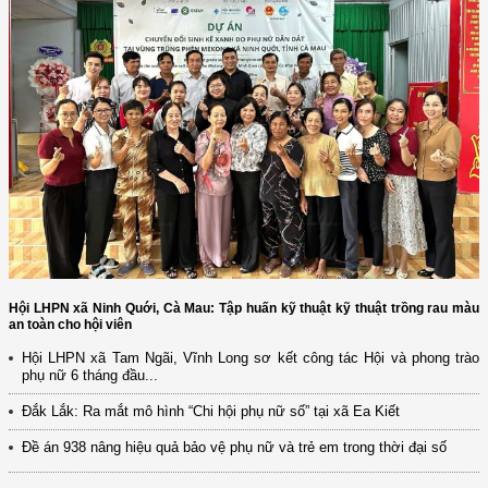
Hội LHPN xã Ninh Quới, Cà Mau: Tập huấn kỹ thuật kỹ thuật trồng rau màu
an toàn cho hội viên
Hội LHPN xã Tam Ngãi, Vĩnh Long sơ kết công tác Hội và phong trào
phụ nữ 6 tháng đầu...
(12/TB-HĐKH) V/v đăng ký, đề xuất nhiệm vụ Khoa học, công nghệ và
Đắk Lắk: Ra mắt mô hình “Chi hội phụ nữ số” tại xã Ea Kiết
đổi mới ...
Đề án 938 nâng hiệu quả bảo vệ phụ nữ và trẻ em trong thời đại số
(898/KH/ĐCT) Kế hoạch thực hiện Quyết định số 2415/QĐ-TTg ngày
31/10/2025 ...