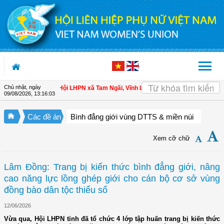
Truy cập nội dung luôn
Chủ nhật, ngày
n cho hội viên
| Hội LHPN xã Tam Ngãi, Vĩnh Long sơ kết công tác Hội và phon
09/08/2026
,
13:16:04
Các đề án
Bình đẳng giới vùng DTTS & miền núi
Xem cỡ chữ
Lâm Đồng: Trang bị kiến thức bình đẳng giới, nâng
cao năng lực lồng ghép giới cho cán bộ cơ sở vùng
đồng bào dân tộc thiểu số
12/06/2026
Vừa qua, Hội LHPN tỉnh đã tổ chức 4 lớp tập huấn trang bị kiến thức