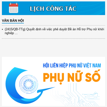
(417/QĐ-BNNMT) Quyết định phê duyệt Chương trình mục tiêu quốc gia
xây dựng ...
(891/KH-ĐCT) Kế hoạch thực hiện Nghị quyết số 72-NQ/TW ngày
9/9/2025 của Bộ ...
VĂN BẢN HỘI
(2415/QĐ-TTg) Quyết định về việc phê duyệt Đề án Hỗ trợ Phụ nữ khởi
nghiệp ...