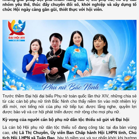
nhóm yếu thế, thúc đẩy chuyển đổi số, khởi nghiệp và xây dựng tổ
chức Hội ngày càng gần gũi, thiết thực với hội viên.
Trước thềm Đại hội đại biểu Phụ nữ toàn quốc lần thứ XIV, những chia sẻ
từ các cán bộ phụ nữ tỉnh Bắc Ninh cho thấy niềm tin vào một nhiệm kỳ
đổi mới, nơi tiếng nói của phụ nữ tiếp tục được lắng nghe, quyền lợi
được bảo vệ và cơ hội phát triển được mở rộng cho mọi phụ nữ.
Kỳ vọng của người cán bộ phụ nữ dân tộc thiểu số gửi về Đại hội
Là cán bộ Hội phụ nữ dân tộc thiểu số đang công tác tại địa bàn vùng
cao,
chị Lã Thị Chuyên, Ủy viên Ban Chấp hành Hội LHPN tỉnh, Chủ
tịch Hội LHPN xã Tuấn Đạo
, bày tỏ niềm vui và sự phấn khởi khi hướng