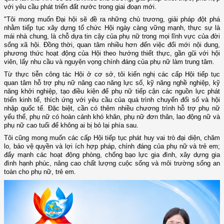
với yêu cầu phát triển đất nước trong giai đoạn mới.
"Tôi mong muốn Đại hội sẽ đề ra những chủ trương, giải pháp đột phá
nhằm tiếp tục xây dựng tổ chức Hội ngày càng vững mạnh, thực sự là
mái nhà chung, là chỗ dựa tin cậy của phụ nữ trong mọi lĩnh vực của đời
sống xã hội. Đồng thời, quan tâm nhiều hơn đến việc đổi mới nội dung,
phương thức hoạt động của Hội theo hướng thiết thực, gần gũi với hội
viên, lấy nhu cầu và nguyện vọng chính đáng của phụ nữ làm trung tâm.
Từ thực tiễn công tác Hội ở cơ sở, tôi kiến nghị các cấp Hội tiếp tục
quan tâm hỗ trợ phụ nữ nâng cao năng lực số, kỹ năng nghề nghiệp, kỹ
năng khởi nghiệp, tạo điều kiện để phụ nữ tiếp cận các nguồn lực phát
triển kinh tế, thích ứng với yêu cầu của quá trình chuyển đổi số và hội
nhập quốc tế. Đặc biệt, cần có thêm nhiều chương trình hỗ trợ phụ nữ
yếu thế, phụ nữ có hoàn cảnh khó khăn, phụ nữ đơn thân, lao động nữ và
phụ nữ cao tuổi để không ai bị bỏ lại phía sau.
Tôi cũng mong muốn các cấp Hội tiếp tục phát huy vai trò đại diện, chăm
lo, bảo vệ quyền và lợi ích hợp pháp, chính đáng của phụ nữ và trẻ em;
đẩy mạnh các hoạt động phòng, chống bạo lực gia đình, xây dựng gia
đình hạnh phúc, nâng cao chất lượng cuộc sống và môi trường sống an
toàn cho phụ nữ, trẻ em.