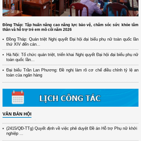
Đồng Tháp: Tập huấn nâng cao năng lực bảo vệ, chăm sóc sức khỏe tâm
thần và hỗ trợ trẻ em mồ côi năm 2026
Đồng Tháp: Quán triệt Nghị quyết Đại hội đại biểu phụ nữ toàn quốc lần
thứ XIV đến cán...
Hà Nội: Tổ chức quán triệt, triển khai Nghị quyết Đại hội đại biểu phụ nữ
(12/TB-HĐKH) V/v đăng ký, đề xuất nhiệm vụ Khoa học, công nghệ và
toàn quốc lần...
đổi mới ...
Đại biểu Trần Lan Phương: Đề nghị làm rõ cơ chế điều chỉnh tỷ lệ an
(898/KH/ĐCT) Kế hoạch thực hiện Quyết định số 2415/QĐ-TTg ngày
toàn của ngân hàng
31/10/2025 ...
(417/QĐ-BNNMT) Quyết định phê duyệt Chương trình mục tiêu quốc gia
xây dựng ...
(891/KH-ĐCT) Kế hoạch thực hiện Nghị quyết số 72-NQ/TW ngày
9/9/2025 của Bộ ...
VĂN BẢN HỘI
(2415/QĐ-TTg) Quyết định về việc phê duyệt Đề án Hỗ trợ Phụ nữ khởi
nghiệp ...