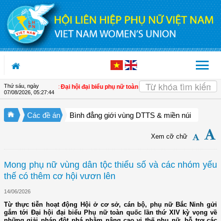
Truy cập nội dung luôn
Thứ sáu, ngày
t Nghị quyết Đại hội đại biểu phụ nữ toàn quốc lần thứ XIV đến cán bộ Hội các c
07/08/2026
,
05:27:46
Các đề án
Bình đẳng giới vùng DTTS & miền núi
Xem cỡ chữ
Mong phụ nữ vùng dân tộc thiểu số và các nhóm yếu
thế có thêm cơ hội vươn lên
14/06/2026
Từ thực tiễn hoạt động Hội ở cơ sở, cán bộ, phụ nữ Bắc Ninh gửi
gắm tới Đại hội đại biểu Phụ nữ toàn quốc lần thứ XIV kỳ vọng về
những giải pháp đột phá nhằm nâng cao vị thế phụ nữ, hỗ trợ các