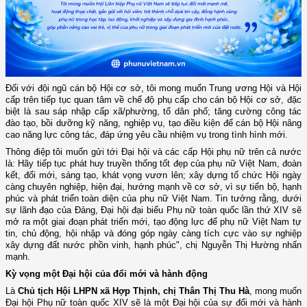
Đối với đội ngũ cán bộ Hội cơ sở, tôi mong muốn Trung ương Hội và Hội
cấp trên tiếp tục quan tâm về chế độ phụ cấp cho cán bộ Hội cơ sở, đặc
biệt là sau sáp nhập cấp xã/phường, tổ dân phố; tăng cường công tác
đào tạo, bồi dưỡng kỹ năng, nghiệp vụ, tạo điều kiện để cán bộ Hội nâng
cao năng lực công tác, đáp ứng yêu cầu nhiệm vụ trong tình hình mới.
Thông điệp tôi muốn gửi tới Đại hội và các cấp Hội phụ nữ trên cả nước
là: Hãy tiếp tục phát huy truyền thống tốt đẹp của phụ nữ Việt Nam, đoàn
kết, đổi mới, sáng tạo, khát vọng vươn lên; xây dựng tổ chức Hội ngày
càng chuyên nghiệp, hiện đại, hướng mạnh về cơ sở, vì sự tiến bộ, hạnh
phúc và phát triển toàn diện của phụ nữ Việt Nam. Tin tưởng rằng, dưới
sự lãnh đạo của Đảng, Đại hội đại biểu Phụ nữ toàn quốc lần thứ XIV sẽ
mở ra một giai đoạn phát triển mới, tạo động lực để phụ nữ Việt Nam tự
tin, chủ động, hội nhập và đóng góp ngày càng tích cực vào sự nghiệp
xây dựng đất nước phồn vinh, hạnh phúc", chị Nguyễn Thị Hường nhấn
mạnh.
Kỳ vọng một Đại hội của đổi mới và hành động
Là
Chủ tịch Hội LHPN xã Hợp Thịnh, chị Thân Thị Thu Hà
, mong muốn
Đại hội Phụ nữ toàn quốc XIV sẽ là một Đại hội của sự đổi mới và hành