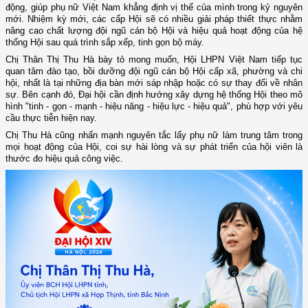
động, giúp phụ nữ Việt Nam khẳng định vị thế của mình trong kỷ nguyên
mới. Nhiệm kỳ mới, các cấp Hội sẽ có nhiều giải pháp thiết thực nhằm
nâng cao chất lượng đội ngũ cán bộ Hội và hiệu quả hoạt động của hệ
thống Hội sau quá trình sắp xếp, tinh gọn bộ máy.
Chị Thân Thị Thu Hà bày tỏ mong muốn, Hội LHPN Việt Nam tiếp tục
quan tâm đào tạo, bồi dưỡng đội ngũ cán bộ Hội cấp xã, phường và chi
hội, nhất là tại những địa bàn mới sáp nhập hoặc có sự thay đổi về nhân
sự. Bên cạnh đó, Đại hội cần định hướng xây dựng hệ thống Hội theo mô
hình "tinh - gọn - mạnh - hiệu năng - hiệu lực - hiệu quả", phù hợp với yêu
cầu thực tiễn hiện nay.
Chị Thu Hà cũng nhấn mạnh nguyên tắc lấy phụ nữ làm trung tâm trong
mọi hoạt động của Hội, coi sự hài lòng và sự phát triển của hội viên là
thước đo hiệu quả công việc.