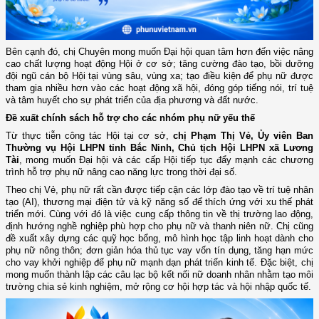
Bên cạnh đó, chị Chuyên mong muốn Đại hội quan tâm hơn đến việc nâng
cao chất lượng hoạt động Hội ở cơ sở; tăng cường đào tạo, bồi dưỡng
đội ngũ cán bộ Hội tại vùng sâu, vùng xa; tạo điều kiện để phụ nữ được
tham gia nhiều hơn vào các hoạt động xã hội, đóng góp tiếng nói, trí tuệ
và tâm huyết cho sự phát triển của địa phương và đất nước.
Đề xuất chính sách hỗ trợ cho các nhóm phụ nữ yếu thế
Từ thực tiễn công tác Hội tại cơ sở,
chị Phạm Thị Vẻ, Ủy viên Ban
Thường vụ Hội LHPN tỉnh Bắc Ninh, Chủ tịch Hội LHPN xã Lương
Tài
, mong muốn Đại hội và các cấp Hội tiếp tục đẩy mạnh các chương
trình hỗ trợ phụ nữ nâng cao năng lực trong thời đại số.
Theo chị Vẻ, phụ nữ rất cần được tiếp cận các lớp đào tạo về trí tuệ nhân
tạo (AI), thương mại điện tử và kỹ năng số để thích ứng với xu thế phát
triển mới. Cùng với đó là việc cung cấp thông tin về thị trường lao động,
định hướng nghề nghiệp phù hợp cho phụ nữ và thanh niên nữ. Chị cũng
đề xuất xây dựng các quỹ học bổng, mô hình học tập linh hoạt dành cho
phụ nữ nông thôn; đơn giản hóa thủ tục vay vốn tín dụng, tăng hạn mức
cho vay khởi nghiệp để phụ nữ mạnh dạn phát triển kinh tế. Đặc biệt, chị
mong muốn thành lập các câu lạc bộ kết nối nữ doanh nhân nhằm tạo môi
trường chia sẻ kinh nghiệm, mở rộng cơ hội hợp tác và hội nhập quốc tế.