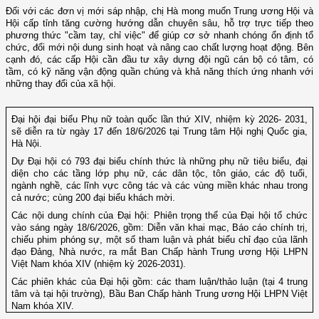
Đối với các đơn vị mới sáp nhập, chị Hà mong muốn Trung ương Hội và
Hội cấp tỉnh tăng cường hướng dẫn chuyên sâu, hỗ trợ trực tiếp theo
phương thức "cầm tay, chỉ việc" để giúp cơ sở nhanh chóng ổn định tổ
chức, đổi mới nội dung sinh hoạt và nâng cao chất lượng hoạt động. Bên
cạnh đó, các cấp Hội cần đầu tư xây dựng đội ngũ cán bộ có tâm, có
tầm, có kỹ năng vận động quần chúng và khả năng thích ứng nhanh với
những thay đổi của xã hội.
Đại hội đại biểu Phụ nữ toàn quốc lần thứ XIV, nhiệm kỳ 2026- 2031,
sẽ diễn ra từ ngày 17 đến 18/6/2026 tại Trung tâm Hội nghị Quốc gia,
Hà Nội.
Dự Đại hội có 793 đại biểu chính thức là những phụ nữ tiêu biểu, đại
diện cho các tầng lớp phụ nữ, các dân tộc, tôn giáo, các độ tuổi,
ngành nghề, các lĩnh vực công tác và các vùng miền khác nhau trong
cả nước; cùng 200 đại biểu khách mời.
Các nội dung chính của Đại hội: Phiên trọng thể của Đại hội tổ chức
vào sáng ngày 18/6/2026, gồm: Diễn văn khai mạc, Báo cáo chính trị,
chiếu phim phóng sự, một số tham luận và phát biểu chỉ đạo của lãnh
đạo Đảng, Nhà nước, ra mắt Ban Chấp hành Trung ương Hội LHPN
Việt Nam khóa XIV (nhiệm kỳ 2026-2031).
Các phiên khác của Đại hội gồm: các tham luận/thảo luận (tại 4 trung
tâm và tại hội trường), Bầu Ban Chấp hành Trung ương Hội LHPN Việt
Nam khóa XIV.