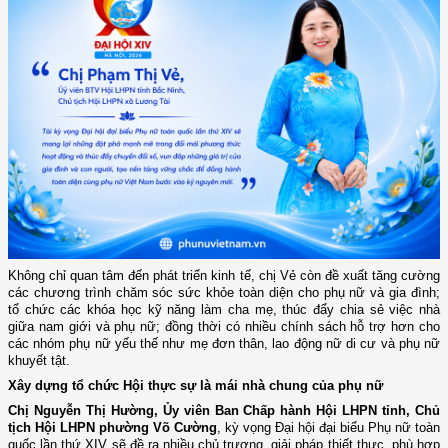
Không chỉ quan tâm đến phát triển kinh tế, chị Vẻ còn đề xuất tăng cường
các chương trình chăm sóc sức khỏe toàn diện cho phụ nữ và gia đình;
tổ chức các khóa học kỹ năng làm cha mẹ, thúc đẩy chia sẻ việc nhà
giữa nam giới và phụ nữ; đồng thời có nhiều chính sách hỗ trợ hơn cho
các nhóm phụ nữ yếu thế như mẹ đơn thân, lao động nữ di cư và phụ nữ
khuyết tật.
Xây dựng tổ chức Hội thực sự là mái nhà chung của phụ nữ
Chị Nguyễn Thị Hường, Ủy viên Ban Chấp hành Hội LHPN tỉnh, Chủ
tịch Hội LHPN phường Võ Cường
, kỳ vọng Đại hội đại biểu Phụ nữ toàn
quốc lần thứ XIV sẽ đề ra nhiều chủ trương, giải pháp thiết thực, phù hợp