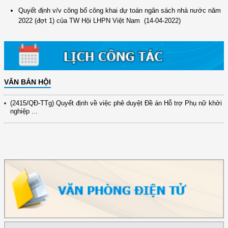
(12/TB-HĐKH) V/v đăng ký, đề xuất nhiệm vụ Khoa học, công nghệ và
đổi mới ...
Quyết định v/v công bố công khai dự toán ngân sách nhà nước năm
2022 (đợt 1) của TW Hội LHPN Việt Nam
(14-04-2022)
(898/KH/ĐCT) Kế hoạch thực hiện Quyết định số 2415/QĐ-TTg ngày
31/10/2025 ...
(417/QĐ-BNNMT) Quyết định phê duyệt Chương trình mục tiêu quốc gia
xây dựng ...
(891/KH-ĐCT) Kế hoạch thực hiện Nghị quyết số 72-NQ/TW ngày
VĂN BẢN HỘI
9/9/2025 của Bộ ...
(2415/QĐ-TTg) Quyết định về việc phê duyệt Đề án Hỗ trợ Phụ nữ khởi
nghiệp ...