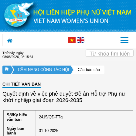
Truy cập nội dung luôn
Thứ bảy, ngày
08/08/2026
,
08:15:31
CẨM NANG CÔNG TÁC HỘI
Các báo cáo
CHI TIẾT VĂN BẢN
Quyết định về việc phê duyệt Đề án Hỗ trợ Phụ nữ
khởi nghiệp giai đoạn 2026-2035
Số/Ký hiệu
2415/QĐ-TTg
văn bản
Ngày ban
31-10-2025
hành