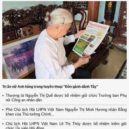
Tri ân nữ Anh hùng trong huyền thoại "Đòn gánh đánh Tây"
Thượng tá Nguyễn Thị Quế được bổ nhiệm giữ chức Trưởng ban Phụ
nữ Công an nhân dân
Phó Chủ tịch Hội LHPN Việt Nam Nguyễn Thị Minh Hương nhận Bằng
(12/TB-HĐKH) V/v đăng ký, đề xuất nhiệm vụ Khoa học, công nghệ và
khen của Thủ tướng Chính...
đổi mới ...
Chủ tịch Hội LHPN Việt Nam Lê Thị Thủy được bổ nhiệm kiêm giữ
(898/KH/ĐCT) Kế hoạch thực hiện Quyết định số 2415/QĐ-TTg ngày
chức Ủy viên Hội đồng...