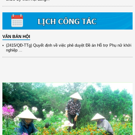
31/10/2025 ...
(417/QĐ-BNNMT) Quyết định phê duyệt Chương trình mục tiêu quốc gia
xây dựng ...
(891/KH-ĐCT) Kế hoạch thực hiện Nghị quyết số 72-NQ/TW ngày
9/9/2025 của Bộ ...
VĂN BẢN HỘI
(2415/QĐ-TTg) Quyết định về việc phê duyệt Đề án Hỗ trợ Phụ nữ khởi
nghiệp ...