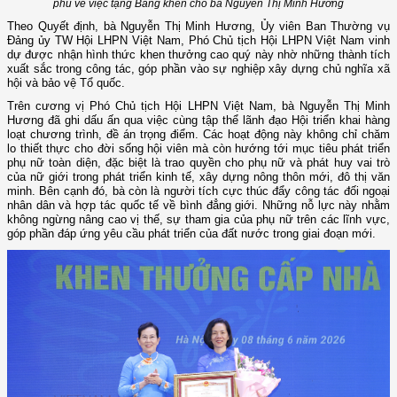
phủ về việc tặng Bằng khen cho bà
Nguyễn Thị Minh Hương
Theo Quyết định, bà Nguyễn Thị Minh Hương, Ủy viên Ban Thường vụ
Đảng ủy TW Hội LHPN Việt Nam, Phó Chủ tịch Hội LHPN Việt Nam vinh
dự được nhận hình thức khen thưởng cao quý này nhờ những thành tích
xuất sắc trong công tác, góp phần vào sự nghiệp xây dựng chủ nghĩa xã
hội và bảo vệ Tổ quốc.
Trên cương vị Phó Chủ tịch Hội LHPN Việt Nam, bà Nguyễn Thị Minh
Hương đã ghi dấu ấn qua việc cùng tập thể lãnh đạo Hội triển khai hàng
loạt chương trình, đề án trọng điểm. Các hoạt động này không chỉ chăm
lo thiết thực cho đời sống hội viên mà còn hướng tới mục tiêu phát triển
phụ nữ toàn diện, đặc biệt là trao quyền cho phụ nữ và phát huy vai trò
của nữ giới trong phát triển kinh tế, xây dựng nông thôn mới, đô thị văn
minh. Bên cạnh đó, bà còn là người tích cực thúc đẩy công tác đối ngoại
nhân dân và hợp tác quốc tế về bình đẳng giới. Những nỗ lực này nhằm
không ngừng nâng cao vị thế, sự tham gia của phụ nữ trên các lĩnh vực,
góp phần đáp ứng yêu cầu phát triển của đất nước trong giai đoạn mới.