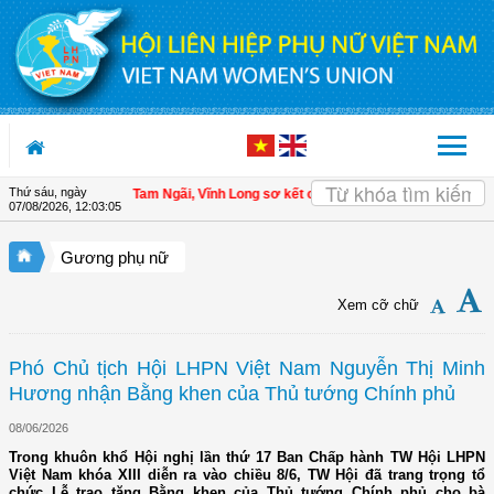
Truy cập nội dung luôn
Thứ sáu, ngày
| Hội LHPN xã Tam Ngãi, Vĩnh Long sơ kết công tác Hội và phong trào phụ nữ 6
07/08/2026
,
12:03:06
Gương phụ nữ
Xem cỡ chữ
Phó Chủ tịch Hội LHPN Việt Nam Nguyễn Thị Minh
Hương nhận Bằng khen của Thủ tướng Chính phủ
08/06/2026
Trong khuôn khổ Hội nghị lần thứ 17 Ban Chấp hành TW Hội LHPN
Việt Nam khóa XIII diễn ra vào chiều 8/6, TW Hội đã trang trọng tổ
chức Lễ trao tặng Bằng khen của Thủ tướng Chính phủ cho bà