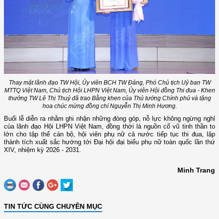
Thay mặt lãnh đạo TW Hội, Ủy viên BCH TW Đảng, Phó Chủ tịch Uỷ ban TW
MTTQ Việt Nam, Chủ tịch Hội LHPN Việt Nam, Ủy viên Hội đồng Thi đua - Khen
thưởng TW Lê Thị Thuỷ đã trao Bằng khen của Thủ tướng Chính phủ và tặng
hoa chúc mừng đồng chí Nguyễn Thị Minh Hương.
Buổi lễ diễn ra nhằm ghi nhận những đóng góp, nỗ lực không ngừng nghỉ
của lãnh đạo Hội LHPN Việt Nam, đồng thời là nguồn cổ vũ tinh thần to
lớn cho tập thể cán bộ, hội viên phụ nữ cả nước tiếp tục thi đua, lập
thành tích xuất sắc hướng tới Đại hội đại biểu phụ nữ toàn quốc lần thứ
XIV, nhiệm kỳ 2026 - 2031.
Minh Trang
TIN TỨC CÙNG CHUYÊN MỤC