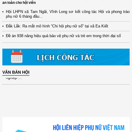
an toàn cho hội viên
(12/TB-HĐKH) V/v đăng ký, đề xuất nhiệm vụ Khoa học, công nghệ và
Hội LHPN xã Tam Ngãi, Vĩnh Long sơ kết công tác Hội và phong trào
đổi mới ...
phụ nữ 6 tháng đầu...
(898/KH/ĐCT) Kế hoạch thực hiện Quyết định số 2415/QĐ-TTg ngày
Đắk Lắk: Ra mắt mô hình “Chi hội phụ nữ số” tại xã Ea Kiết
31/10/2025 ...
Đề án 938 nâng hiệu quả bảo vệ phụ nữ và trẻ em trong thời đại số
(417/QĐ-BNNMT) Quyết định phê duyệt Chương trình mục tiêu quốc gia
xây dựng ...
(891/KH-ĐCT) Kế hoạch thực hiện Nghị quyết số 72-NQ/TW ngày
9/9/2025 của Bộ ...
(2415/QĐ-TTg) Quyết định về việc phê duyệt Đề án Hỗ trợ Phụ nữ khởi
VĂN BẢN HỘI
nghiệp ...