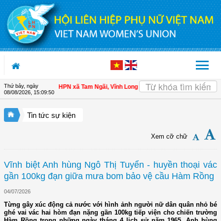
Truy cập nội dung luôn
Thứ bảy, ngày
ội viên
| Hội LHPN xã Tam Ngãi, Vĩnh Long sơ kết công tác Hội và phong trào 
08/08/2026
,
15:09:51
Tin tức sự kiện
Xem cỡ chữ
Vĩnh biệt Anh hùng Ngô Thị Tuyển - huyền thoại vác
gần 100kg đạn giữa mưa bom bảo vệ cầu Hàm Rồng
04/07/2026
Từng gây xúc động cả nước với hình ảnh người nữ dân quân nhỏ bé
ghé vai vác hai hòm đạn nặng gần 100kg tiếp viện cho chiến trường
Hàm Rồng trong những ngày tháng 4 lịch sử năm 1965, Anh hùng