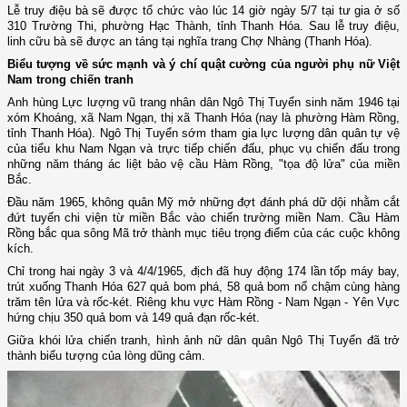
Lễ truy điệu bà sẽ được tổ chức vào lúc 14 giờ ngày 5/7 tại tư gia ở số
310 Trường Thi, phường Hạc Thành, tỉnh Thanh Hóa. Sau lễ truy điệu,
linh cữu bà sẽ được an táng tại nghĩa trang Chợ Nhàng (Thanh Hóa).
Biểu tượng về sức mạnh và ý chí quật cường của người phụ nữ Việt
Nam trong chiến tranh
Anh hùng Lực lượng vũ trang nhân dân Ngô Thị Tuyển sinh năm 1946 tại
xóm Khoáng, xã Nam Ngạn, thị xã Thanh Hóa (nay là phường Hàm Rồng,
tỉnh Thanh Hóa). Ngô Thị Tuyển sớm tham gia lực lượng dân quân tự vệ
của tiểu khu Nam Ngạn và trực tiếp chiến đấu, phục vụ chiến đấu trong
những năm tháng ác liệt bảo vệ cầu Hàm Rồng, "tọa độ lửa" của miền
Bắc.
Đầu năm 1965, không quân Mỹ mở những đợt đánh phá dữ dội nhằm cắt
đứt tuyến chi viện từ miền Bắc vào chiến trường miền Nam. Cầu Hàm
Rồng bắc qua sông Mã trở thành mục tiêu trọng điểm của các cuộc không
kích.
Chỉ trong hai ngày 3 và 4/4/1965, địch đã huy động 174 lần tốp máy bay,
trút xuống Thanh Hóa 627 quả bom phá, 58 quả bom nổ chậm cùng hàng
trăm tên lửa và rốc-két. Riêng khu vực Hàm Rồng - Nam Ngạn - Yên Vực
hứng chịu 350 quả bom và 149 quả đạn rốc-két.
Giữa khói lửa chiến tranh, hình ảnh nữ dân quân Ngô Thị Tuyển đã trở
thành biểu tượng của lòng dũng cảm.