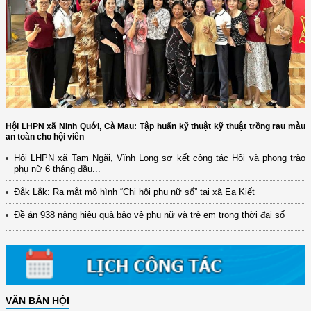
Hội LHPN xã Ninh Quới, Cà Mau: Tập huấn kỹ thuật kỹ thuật trồng rau màu
an toàn cho hội viên
Hội LHPN xã Tam Ngãi, Vĩnh Long sơ kết công tác Hội và phong trào
(12/TB-HĐKH) V/v đăng ký, đề xuất nhiệm vụ Khoa học, công nghệ và
phụ nữ 6 tháng đầu...
đổi mới ...
Đắk Lắk: Ra mắt mô hình “Chi hội phụ nữ số” tại xã Ea Kiết
(898/KH/ĐCT) Kế hoạch thực hiện Quyết định số 2415/QĐ-TTg ngày
31/10/2025 ...
Đề án 938 nâng hiệu quả bảo vệ phụ nữ và trẻ em trong thời đại số
(417/QĐ-BNNMT) Quyết định phê duyệt Chương trình mục tiêu quốc gia
xây dựng ...
(891/KH-ĐCT) Kế hoạch thực hiện Nghị quyết số 72-NQ/TW ngày
9/9/2025 của Bộ ...
VĂN BẢN HỘI
(2415/QĐ-TTg) Quyết định về việc phê duyệt Đề án Hỗ trợ Phụ nữ khởi