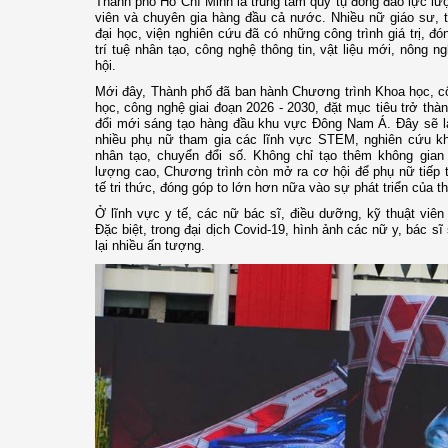
Thành phố Hồ Chí Minh là trung tâm quy tụ đông đảo lực lượ
viên và chuyên gia hàng đầu cả nước. Nhiều nữ giáo sư, t
đại học, viện nghiên cứu đã có những công trình giá trị, đ
trí tuệ nhân tạo, công nghệ thông tin, vật liệu mới, nông 
hội.
Mới đây, Thành phố đã ban hành Chương trình Khoa học, c
học, công nghệ giai đoạn 2026 - 2030, đặt mục tiêu trở thà
đổi mới sáng tạo hàng đầu khu vực Đông Nam Á. Đây sẽ là
nhiều phụ nữ tham gia các lĩnh vực STEM, nghiên cứu kho
nhân tạo, chuyển đổi số. Không chỉ tạo thêm không gian 
lượng cao, Chương trình còn mở ra cơ hội để phụ nữ tiếp tụ
tế tri thức, đóng góp to lớn hơn nữa vào sự phát triển của t
Ở lĩnh vực y tế, các nữ bác sĩ, điều dưỡng, kỹ thuật viên
Đặc biệt, trong đại dịch Covid-19, hình ảnh các nữ y, bác s
lại nhiều ấn tượng.