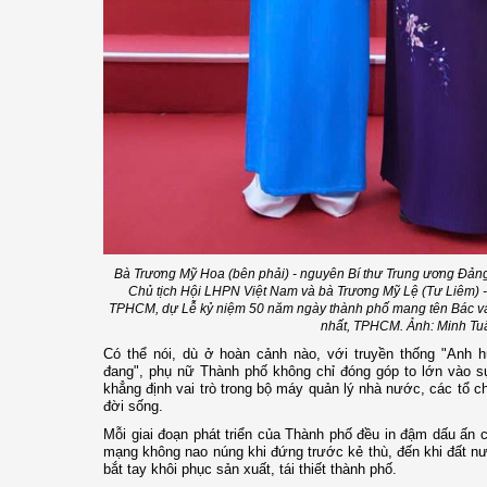
Bà Trương Mỹ Hoa (bên phải) - nguyên Bí thư Trung ương Đản
Chủ tịch Hội LHPN Việt Nam và bà Trương Mỹ Lệ (Tư Liêm)
TPHCM, dự Lễ kỷ niệm 50 năm ngày thành phố mang tên Bác và
nhất, TPHCM. Ảnh: Minh Tu
Có thể nói, dù ở hoàn cảnh nào, với truyền thống "Anh h
đang", phụ nữ Thành phố không chỉ đóng góp to lớn vào s
khẳng định vai trò trong bộ máy quản lý nhà nước, các tổ ch
đời sống.
Mỗi giai đoạn phát triển của Thành phố đều in đậm dấu ấn
mạng không nao núng khi đứng trước kẻ thù, đến khi đất nư
bắt tay khôi phục sản xuất, tái thiết thành phố.