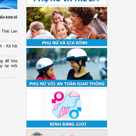
iển kinh tế
 Thái Lan
h - Xã hội
ng để hòa
y lại môi