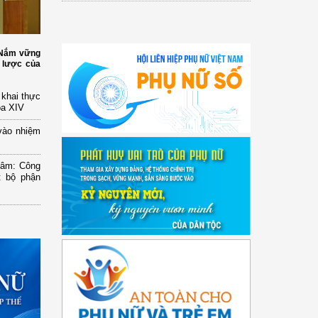
: Nắm vững
 lược của
n khai thực
óa XIV
vào nhiệm
Lâm: Công
t bộ phận