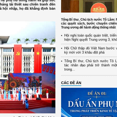
ế hệ phụ nữ đồng hành và góp sức
áng tái thiết sau chiến tranh đến
à hội nhập, họ đã khẳng định bản
Tổng Bí thư, Chủ tịch nước Tô Lâm
các quyết sách, bước chuyển chiến
Trung ương để hành động thống nhất
Hội nghị toàn quốc quán triệt, triể
hiện Nghị quyết Trung ương 3, kh
Hội Chữ thập đỏ Việt Nam bước 
kỳ mới với 3 khâu đột phá
Tổng Bí thư, Chủ tịch nước Tô 
tác nhân đạo phải trở thành mộ
trong...
CÁC ĐỀ ÁN