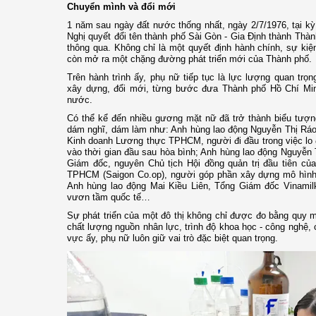
Chuyển mình và đổi mới
1 năm sau ngày đất nước thống nhất, ngày 2/7/1976, tại kỳ
Nghị quyết đổi tên thành phố Sài Gòn - Gia Định thành Th
thông qua. Không chỉ là một quyết định hành chính, sự kiệ
còn mở ra một chặng đường phát triển mới của Thành phố.
Trên hành trình ấy, phụ nữ tiếp tục là lực lượng quan trọ
xây dựng, đổi mới, từng bước đưa Thành phố Hồ Chí Minh
nước.
Có thể kể đến nhiều gương mặt nữ đã trở thành biểu tượng
dám nghĩ, dám làm như: Anh hùng lao động Nguyễn Thị Ráo
Kinh doanh Lương thực TPHCM, người đi đầu trong việc lo
vào thời gian đầu sau hòa bình; Anh hùng lao động Nguyễn
Giám đốc, nguyên Chủ tịch Hội đồng quản trị đầu tiên củ
TPHCM (Saigon Co.op), người góp phần xây dựng mô hình 
Anh hùng lao động Mai Kiều Liên, Tổng Giám đốc Vinamil
vươn tầm quốc tế…
Sự phát triển của một đô thị không chỉ được đo bằng quy 
chất lượng nguồn nhân lực, trình độ khoa học - công nghệ, 
vực ấy, phụ nữ luôn giữ vai trò đặc biệt quan trọng.