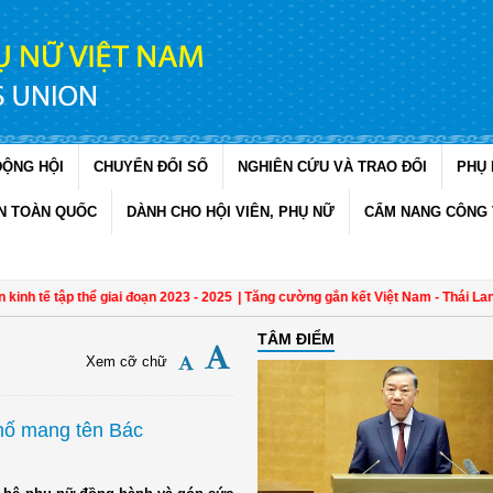
ĐỘNG HỘI
CHUYỂN ĐỔI SỐ
NGHIÊN CỨU VÀ TRAO ĐỔI
PHỤ 
N TOÀN QUỐC
DÀNH CHO HỘI VIÊN, PHỤ NỮ
CẨM NANG CÔNG 
tập thể giai đoạn 2023 - 2025
| Tăng cường gắn kết Việt Nam - Thái Lan qua triể
TÂM ĐIỂM
Xem cỡ chữ
hố mang tên Bác