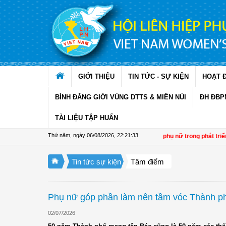
Truy cập nội dung luôn
GIỚI THIỆU
TIN TỨC - SỰ KIỆN
HOẠT 
BÌNH ĐẲNG GIỚI VÙNG DTTS & MIỀN NÚI
ĐH ĐBP
TÀI LIỆU TẬP HUẤN
Thứ năm, ngày 06/08/2026
,
22:21:34
Đề án 01: Dấu ấn phụ nữ trong phát triển kinh tế 
Tin tức sự kiện
Tâm điểm
Phụ nữ góp phần làm nên tầm vóc Thành p
02/07/2026