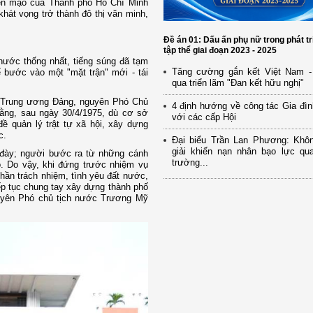
iện mạo của Thành phố Hồ Chí Minh
hát vọng trở thành đô thị văn minh,
Đề án 01: Dấu ấn phụ nữ trong phát tr
tập thể giai đoạn 2023 - 2025
nước thống nhất, tiếng súng đã tạm
Tăng cường gắn kết Việt Nam -
 bước vào một "mặt trận" mới - tái
qua triển lãm "Đan kết hữu nghị"
ư Trung ương Đảng, nguyên Phó Chủ
4 định hướng về công tác Gia đìn
ằng, sau ngày 30/4/1975, dù cơ sở
với các cấp Hội
ề quản lý trật tự xã hội, xây dựng
ức.
Đại biểu Trần Lan Phương: Khô
giải khiến nạn nhân bạo lực qua
ù đày; người bước ra từ những cánh
trường...
. Do vậy, khi đứng trước nhiệm vụ
thần trách nhiệm, tình yêu đất nước,
iếp tục chung tay xây dựng thành phố
guyên Phó chủ tịch nước Trương Mỹ