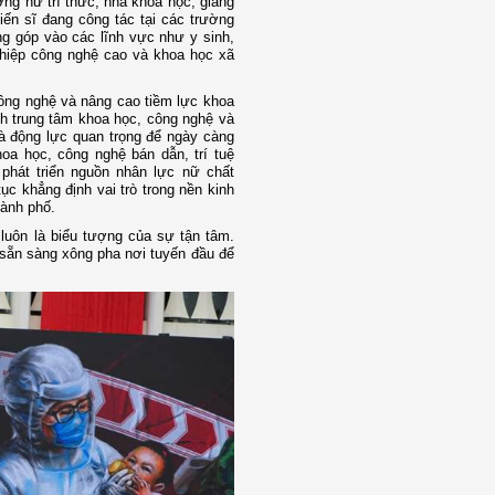
ng nữ trí thức, nhà khoa học, giảng
iến sĩ đang công tác tại các trường
óng góp vào các lĩnh vực như y sinh,
nghiệp công nghệ cao và khoa học xã
ông nghệ và nâng cao tiềm lực khoa
nh trung tâm khoa học, công nghệ và
 động lực quan trọng để ngày càng
a học, công nghệ bán dẫn, trí tuệ
phát triển nguồn nhân lực nữ chất
c khẳng định vai trò trong nền kinh
hành phố.
 luôn là biểu tượng của sự tận tâm.
ĩ sẵn sàng xông pha nơi tuyến đầu để