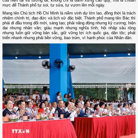
của hiện tại và tương lai; không chỉ là danh xưng cao quý, mà là chuẩn
mực để Thành phố tự soi, tự sửa, tự vươn lên mỗi ngày.
Mang tên Chủ tịch Hồ Chí Minh là niềm vinh dự lớn lao, đồng thời là trách
nhiệm chính trị, đạo đức và lịch sử đặc biệt. Thành phố mang tên Bác thì
phải đi đầu trong đổi mới, sáng tạo; phải năng động nhưng kỷ cương; hiện
đại nhưng nhân văn; giàu mạnh nhưng nghĩa tình; hội nhập sâu rộng
nhưng luôn giữ vững bản sắc, giữ vững lợi ích quốc gia, dân tộc; phát
triển nhanh nhưng phải bền vững, bao trùm, vì hạnh phúc của Nhân dân.