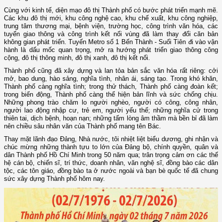
Cùng với kinh tế, diện mạo đô thị Thành phố có bước phát triển mạnh mẽ.
Các khu đô thị mới, khu công nghệ cao, khu chế xuất, khu công nghiệp,
trung tâm thương mại, bệnh viện, trường học, công trình văn hóa, các
tuyến giao thông và công trình kết nối vùng đã làm thay đổi căn bản
không gian phát triển. Tuyến Metro số 1 Bến Thành - Suối Tiên đi vào vận
hành là dấu mốc quan trọng, mở ra hướng phát triển giao thông công
cộng, đô thị thông minh, đô thị xanh, đô thị kết nối.
Thành phố cũng đã xây dựng và lan tỏa bản sắc văn hóa rất riêng: cởi
mở, bao dung, hào sảng, nghĩa tình, nhân ái, sáng tạo. Trong khó khăn,
Thành phố càng nghĩa tình; trong thử thách, Thành phố càng đoàn kết;
trong biến động, Thành phố càng thể hiện bản lĩnh và sức chống chịu.
Những phong trào chăm lo người nghèo, người có công, công nhân,
người lao động nhập cư, trẻ em, người yếu thế; những nghĩa cử trong
thiên tai, dịch bệnh, hoạn nạn; những tấm lòng âm thầm mà bền bỉ đã làm
nên chiều sâu nhân văn của Thành phố mang tên Bác.
Thay mặt lãnh đạo Đảng, Nhà nước, tôi nhiệt liệt biểu dương, ghi nhận và
chúc mừng những thành tựu to lớn của Đảng bộ, chính quyền, quân và
dân Thành phố Hồ Chí Minh trong 50 năm qua; trân trọng cảm ơn các thế
hệ cán bộ, chiến sĩ, trí thức, doanh nhân, văn nghệ sĩ, đồng bào các dân
tộc, các tôn giáo, đồng bào ta ở nước ngoài và bạn bè quốc tế đã chung
sức xây dựng Thành phố hôm nay.