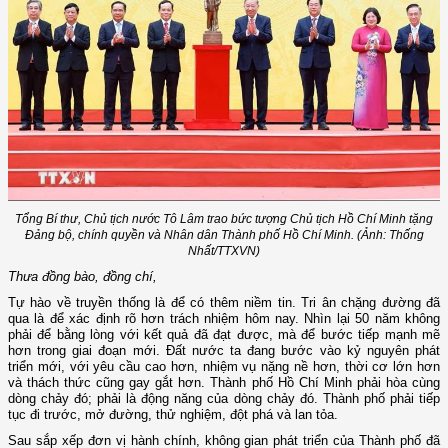
Tổng Bí thư, Chủ tịch nước Tô Lâm trao bức tượng Chủ tịch Hồ Chí Minh tặng
Đảng bộ, chính quyền và Nhân dân Thành phố Hồ Chí Minh. (Ảnh: Thống
Nhất/TTXVN)
Thưa đồng bào, đồng chí,
Tự hào về truyền thống là để có thêm niềm tin. Tri ân chặng đường đã
qua là để xác định rõ hơn trách nhiệm hôm nay. Nhìn lại 50 năm không
phải để bằng lòng với kết quả đã đạt được, mà để bước tiếp mạnh mẽ
hơn trong giai đoạn mới. Đất nước ta đang bước vào kỷ nguyên phát
triển mới, với yêu cầu cao hơn, nhiệm vụ nặng nề hơn, thời cơ lớn hơn
và thách thức cũng gay gắt hơn. Thành phố Hồ Chí Minh phải hòa cùng
dòng chảy đó; phải là động năng của dòng chảy đó. Thành phố phải tiếp
tục đi trước, mở đường, thử nghiệm, đột phá và lan tỏa.
Sau sắp xếp đơn vị hành chính, không gian phát triển của Thành phố đã