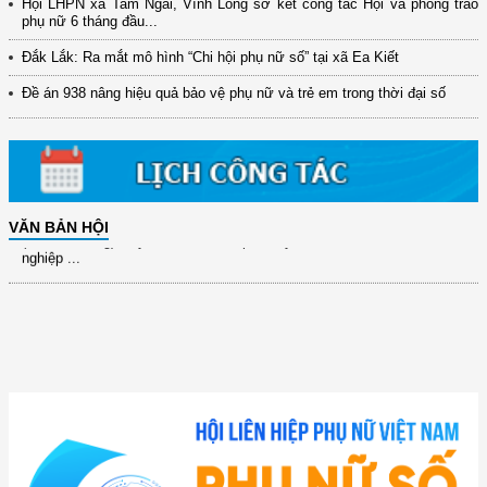
Hội LHPN xã Tam Ngãi, Vĩnh Long sơ kết công tác Hội và phong trào
(12/TB-HĐKH) V/v đăng ký, đề xuất nhiệm vụ Khoa học, công nghệ và
phụ nữ 6 tháng đầu...
đổi mới ...
Đắk Lắk: Ra mắt mô hình “Chi hội phụ nữ số” tại xã Ea Kiết
(898/KH/ĐCT) Kế hoạch thực hiện Quyết định số 2415/QĐ-TTg ngày
31/10/2025 ...
Đề án 938 nâng hiệu quả bảo vệ phụ nữ và trẻ em trong thời đại số
(417/QĐ-BNNMT) Quyết định phê duyệt Chương trình mục tiêu quốc gia
xây dựng ...
(891/KH-ĐCT) Kế hoạch thực hiện Nghị quyết số 72-NQ/TW ngày
9/9/2025 của Bộ ...
(2415/QĐ-TTg) Quyết định về việc phê duyệt Đề án Hỗ trợ Phụ nữ khởi
VĂN BẢN HỘI
nghiệp ...