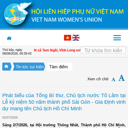
Truy cập nội dung luôn
Thứ bảy, ngày
viên
| Hội LHPN xã Tam Ngãi, Vĩnh Long sơ kết công tác Hội và phong trào phụ
08/08/2026
,
09:39:44
Tin tức sự kiện
Tâm điểm
Xem cỡ chữ
Phát biểu của Tổng Bí thư, Chủ tịch nước Tô Lâm tại
Lễ kỷ niệm 50 năm thành phố Sài Gòn - Gia Định vinh
dự mang tên Chủ tịch Hồ Chí Minh
02/07/2026
Sáng 2/7/2026, tại Hội trường Thống Nhất, Thành phố Hồ Chí Minh,