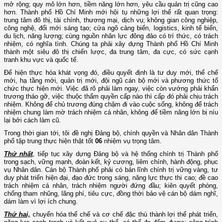
mở rộng; quy mô lớn hơn, tiềm năng lớn hơn, yêu cầu quản trị cũng cao
hơn. Thành phố Hồ Chí Minh mới hội tụ những lợi thế rất quan trọng:
trung tâm đô thị, tài chính, thương mại, dịch vụ; không gian công nghiệp,
công nghệ, đổi mới sáng tạo; cửa ngõ cảng biển, logistics, kinh tế biển,
du lịch, năng lượng; cùng nguồn nhân lực đông đảo có trí thức, có trách
nhiệm, có nghĩa tình. Chúng ta phải xây dựng Thành phố Hồ Chí Minh
thành một siêu đô thị chiến lược, đa trung tâm, đa cực, có sức cạnh
tranh khu vực và quốc tế.
Để hiện thực hóa khát vọng đó, điều quyết định là tư duy mới, thể chế
mới, hạ tầng mới, quản trị mới, đội ngũ cán bộ mới và phương thức tổ
chức thực hiện mới. Việc đã rõ phải làm ngay, việc còn vướng phải khẩn
trương tháo gỡ, việc thuộc thẩm quyền cấp nào thì cấp đó phải chịu trách
nhiệm. Không để chủ trương đúng chậm đi vào cuộc sống, không để trách
nhiệm chung làm mờ trách nhiệm cá nhân, không để tiềm năng lớn bị níu
lại bởi cách làm cũ.
Trong thời gian tới, tôi đề nghị Đảng bộ, chính quyền và Nhân dân Thành
phố tập trung thực hiện thật tốt
06
nhiệm vụ trọng tâm.
Thứ nhất
, tiếp tục xây dựng Đảng bộ và hệ thống chính trị Thành phố
trong sạch, vững mạnh, đoàn kết, kỷ cương, liêm chính, hành động, phục
vụ Nhân dân. Cán bộ Thành phố phải có bản lĩnh chính trị vững vàng, tư
duy phát triển hiện đại, đạo đức trong sáng, năng lực thực thi cao; đề cao
trách nhiệm cá nhân, trách nhiệm người đứng đầu; kiên quyết phòng,
chống tham nhũng, lãng phí, tiêu cực, đồng thời bảo vệ cán bộ dám nghĩ,
dám làm vì lợi ích chung.
Thứ hai,
chuyển hóa thể chế và cơ chế đặc thù thành lợi thế phát triển,