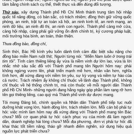
tâm bằng chính sách cụ thể, thiết thực và đến đúng đối tượng.
Thứ sáu,
xây dựng Thành phố Hồ Chí Minh thành trung tâm hội nhập
quốc tế năng động, có bản sắc, có trách nhiệm; đồng thời giữ vững quốc
phòng, an ninh, trật tự an toàn xã hội, an ninh kinh tế, an ninh mạng, an
ninh dữ liệu, an ninh đô thị, an ninh con người. Thành phố càng mở cửa,
càng hội nhập, càng phải giữ vững ổn định chính trị, kỷ cương pháp luật,
môi trường hòa bình, an toàn, thân thiện.
Thưa đồng bào, đồng chí,
Sinh thời, Bác Hồ kính yêu luôn dành tình cảm đặc biệt sâu nặng cho
đồng bào miền Nam ruột thịt; Người từng nói: "
Miền Nam luôn ở trong trái
tim tôi".
Tình cảm thiêng liêng ấy vừa là niềm vinh dự lớn lao, vừa là lời
nhắc nhở sâu sắc đối với Thành phố mang tên Người hôm nay: phải
không ngừng vươn lên, phát triển mạnh mẽ hơn, nhân văn hơn, nghĩa
tình hơn, để xứng đáng với niềm tin yêu, sự kỳ vọng và niềm tự hào của
cả nước. Trách nhiệm ấy không chỉ thuộc về lãnh đạo Thành phố, không
chỉ thuộc về hệ thống chính trị, mà còn thuộc về mỗi người dân Thành
phố Hồ Chí Minh- những người đang hằng ngày góp phần làm rạng rỡ hơn
tên gọi thiêng liêng, cao quý mà Thành phố vinh dự được mang.
Tôi mong Đảng bộ, chính quyền và Nhân dân Thành phố tiếp tục nuôi
dưỡng khát vọng lớn, hành động lớn, trách nhiệm lớn. Mỗi cán bộ phải tự
hỏi: việc mình làm hôm nay đã xứng đáng với Thành phố mang tên Bác
chưa? Mỗi cơ quan phải tự hỏi: cách phục vụ của mình đã làm người
dân, doanh nghiệp hài lòng chưa? Mỗi địa phương, đơn vị phải tự hỏi: đã
khai thác tốt tiềm năng, tháo gỡ nhanh điểm nghẽn, sử dụng hiệu quả
nguồn lực phát triển chưa?