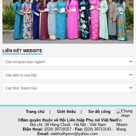
LIÊN KẾT WEBSITE
Trang chủ
Giới thiệu
Sơ đồ cổng
©Bản quyền thuộc về Hội Liên hiệp Phụ nữ Việt Nam
Địa chỉ: 39 Hàng Chuối - Hà Nội - Việt Nam
Điện thoại:
(024) 39718157 -
Fax:
(024) 39713143 -
Email:
webhoilhpnvn@yahoo.com