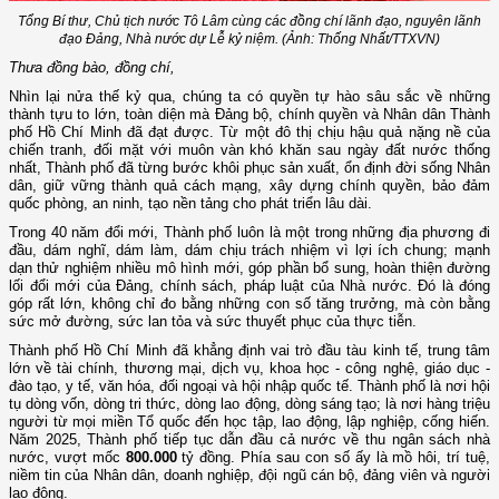
Tổng Bí thư, Chủ tịch nước Tô Lâm cùng các đồng chí lãnh đạo, nguyên lãnh
đạo Đảng, Nhà nước dự Lễ kỷ niệm. (Ảnh: Thống Nhất/TTXVN)
Thưa đồng bào, đồng chí,
Nhìn lại nửa thế kỷ qua, chúng ta có quyền tự hào sâu sắc về những
thành tựu to lớn, toàn diện mà Đảng bộ, chính quyền và Nhân dân Thành
phố Hồ Chí Minh đã đạt được. Từ một đô thị chịu hậu quả nặng nề của
chiến tranh, đối mặt với muôn vàn khó khăn sau ngày đất nước thống
nhất, Thành phố đã từng bước khôi phục sản xuất, ổn định đời sống Nhân
dân, giữ vững thành quả cách mạng, xây dựng chính quyền, bảo đảm
quốc phòng, an ninh, tạo nền tảng cho phát triển lâu dài.
Trong 40 năm đổi mới, Thành phố luôn là một trong những địa phương đi
đầu, dám nghĩ, dám làm, dám chịu trách nhiệm vì lợi ích chung; mạnh
dạn thử nghiệm nhiều mô hình mới, góp phần bổ sung, hoàn thiện đường
lối đổi mới của Đảng, chính sách, pháp luật của Nhà nước. Đó là đóng
góp rất lớn, không chỉ đo bằng những con số tăng trưởng, mà còn bằng
sức mở đường, sức lan tỏa và sức thuyết phục của thực tiễn.
Thành phố Hồ Chí Minh đã khẳng định vai trò đầu tàu kinh tế, trung tâm
lớn về tài chính, thương mại, dịch vụ, khoa học - công nghệ, giáo dục -
đào tạo, y tế, văn hóa, đối ngoại và hội nhập quốc tế. Thành phố là nơi hội
tụ dòng vốn, dòng tri thức, dòng lao động, dòng sáng tạo; là nơi hàng triệu
người từ mọi miền Tổ quốc đến học tập, lao động, lập nghiệp, cống hiến.
Năm 2025, Thành phố tiếp tục dẫn đầu cả nước về thu ngân sách nhà
nước, vượt mốc
800.000
tỷ đồng. Phía sau con số ấy là mồ hôi, trí tuệ,
niềm tin của Nhân dân, doanh nghiệp, đội ngũ cán bộ, đảng viên và người
lao động.