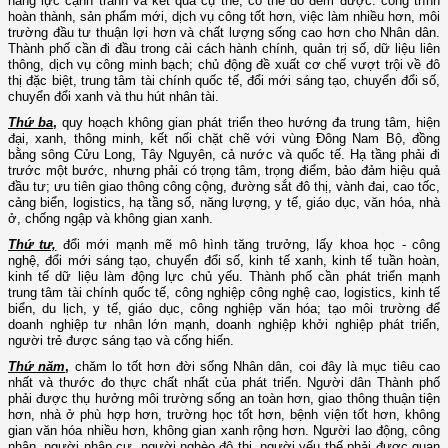
năng lực cạnh tranh và kết quả cụ thể, có thể đo đếm được: công trình
hoàn thành, sản phẩm mới, dịch vụ công tốt hơn, việc làm nhiều hơn, môi
trường đầu tư thuận lợi hơn và chất lượng sống cao hơn cho Nhân dân.
Thành phố cần đi đầu trong cải cách hành chính, quản trị số, dữ liệu liên
thông, dịch vụ công minh bạch; chủ động đề xuất cơ chế vượt trội về đô
thị đặc biệt, trung tâm tài chính quốc tế, đổi mới sáng tạo, chuyển đổi số,
chuyển đổi xanh và thu hút nhân tài.
Thứ ba
,
quy hoạch không gian phát triển theo hướng đa trung tâm, hiện
đại, xanh, thông minh, kết nối chặt chẽ với vùng Đông Nam Bộ, đồng
bằng sông Cửu Long, Tây Nguyên, cả nước và quốc tế. Hạ tầng phải đi
trước một bước, nhưng phải có trọng tâm, trọng điểm, bảo đảm hiệu quả
đầu tư; ưu tiên giao thông công cộng, đường sắt đô thị, vành đai, cao tốc,
cảng biển, logistics, hạ tầng số, năng lượng, y tế, giáo dục, văn hóa, nhà
ở, chống ngập và không gian xanh.
Thứ tư,
đổi mới mạnh mẽ mô hình tăng trưởng, lấy khoa học - công
nghệ, đổi mới sáng tạo, chuyển đổi số, kinh tế xanh, kinh tế tuần hoàn,
kinh tế dữ liệu làm động lực chủ yếu. Thành phố cần phát triển mạnh
trung tâm tài chính quốc tế, công nghiệp công nghệ cao, logistics, kinh tế
biển, du lịch, y tế, giáo dục, công nghiệp văn hóa; tạo môi trường để
doanh nghiệp tư nhân lớn mạnh, doanh nghiệp khởi nghiệp phát triển,
người trẻ được sáng tạo và cống hiến.
Thứ năm
,
chăm lo tốt hơn đời sống Nhân dân, coi đây là mục tiêu cao
nhất và thước đo thực chất nhất của phát triển. Người dân Thành phố
phải được thụ hưởng môi trường sống an toàn hơn, giao thông thuận tiện
hơn, nhà ở phù hợp hơn, trường học tốt hơn, bệnh viện tốt hơn, không
gian văn hóa nhiều hơn, không gian xanh rộng hơn. Người lao động, công
nhân, người nhập cư, người nghèo đô thị, người yếu thế phải được quan