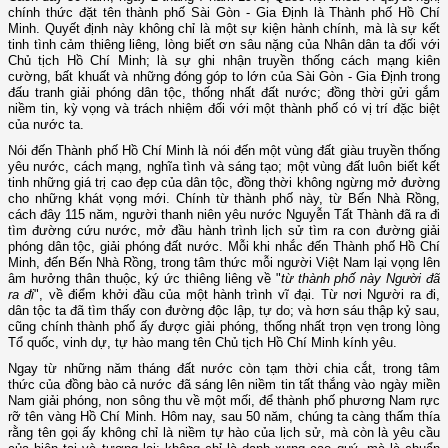
chính thức đặt tên thành phố Sài Gòn - Gia Định là Thành phố Hồ Chí
Minh. Quyết định này không chỉ là một sự kiện hành chính, mà là sự kết
tinh tình cảm thiêng liêng, lòng biết ơn sâu nặng của Nhân dân ta đối với
Chủ tịch Hồ Chí Minh; là sự ghi nhận truyền thống cách mạng kiên
cường, bất khuất và những đóng góp to lớn của Sài Gòn - Gia Định trong
đấu tranh giải phóng dân tộc, thống nhất đất nước; đồng thời gửi gắm
niềm tin, kỳ vọng và trách nhiệm đối với một thành phố có vị trí đặc biệt
của nước ta.
Nói đến Thành phố Hồ Chí Minh là nói đến một vùng đất giàu truyền thống
yêu nước, cách mạng, nghĩa tình và sáng tạo; một vùng đất luôn biết kết
tinh những giá trị cao đẹp của dân tộc, đồng thời không ngừng mở đường
cho những khát vọng mới. Chính từ thành phố này, từ Bến Nhà Rồng,
cách đây 115 năm, người thanh niên yêu nước Nguyễn Tất Thành đã ra đi
tìm đường cứu nước, mở đầu hành trình lịch sử tìm ra con đường giải
phóng dân tộc, giải phóng đất nước. Mỗi khi nhắc đến Thành phố Hồ Chí
Minh, đến Bến Nhà Rồng, trong tâm thức mỗi người Việt Nam lại vọng lên
âm hưởng thân thuộc, ký ức thiêng liêng về "
từ thành phố này Người đã
ra đi
", về điểm khởi đầu của một hành trình vĩ đại. Từ nơi Người ra đi,
dân tộc ta đã tìm thấy con đường độc lập, tự do; và hơn sáu thập kỷ sau,
cũng chính thành phố ấy được giải phóng, thống nhất trọn vẹn trong lòng
Tổ quốc, vinh dự, tự hào mang tên Chủ tịch Hồ Chí Minh kính yêu.
Ngay từ những năm tháng đất nước còn tạm thời chia cắt, trong tâm
thức của đồng bào cả nước đã sáng lên niềm tin tất thắng vào ngày miền
Nam giải phóng, non sông thu về một mối, để thành phố phương Nam rực
rỡ tên vàng Hồ Chí Minh. Hôm nay, sau 50 năm, chúng ta càng thấm thía
rằng tên gọi ấy không chỉ là niềm tự hào của lịch sử, mà còn là yêu cầu