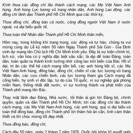
Kính thưa các đồng chí lão thành cách mạng, các Mẹ Việt Nam Anh
hùng, Anh hùng Lực lượng vũ trang nhân dân, Anh hùng Lao động,
các
đồng chí lãnh đạo Thành phố Hồ Chí Minh qua các thời kỳ,
Thưa đồng chí, đồng bào cả nước, cộng đồng người Việt Nam ở nước
ngoài,
và đại biểu quốc tế,
Thưa toàn thể Nhân dân Thành phố Hồ Chí Minh thân mến,
Hôm nay, trong không khí trang trọng, xúc động và tự hào, chúng ta vui
mừng cùng dự Lễ kỷ niệm 50 năm Ngày Thành phố Sài Gòn - Gia Định
vinh dự mang tên Chủ tịch Hồ Chí Minh kính yêu. Đây là sự kiện chính trị,
lịch sử, văn hóa có ý nghĩa đặc biệt sâu sắc; là dịp để toàn Đảng, toàn
dân, toàn quân ta thành kính tưởng nhớ công lao trời biển của Bác Hồ vĩ
đại; tri ân các thế hệ cách mạng tiền bối, các anh hùng liệt sĩ, các Mẹ
Việt Nam Anh hùng, đồng bào, đồng chí, chiến sĩ các lực lượng vũ trang
Nhân dân, các cựu chiến binh, các lực lượng tham gia Cách mạng đã
cống hiến, hy sinh vì độc lập, tự do của Tổ quốc, vì sự nghiệp giải phóng
miền Nam, thống nhất đất nước, vì sự trưởng thành và phát triển của
Thành phố mang tên Bác.
Thay mặt lãnh đạo Đảng, Nhà nước, tôi thân ái gửi tới Đảng bộ, chính
quyền, quân và dân Thành phố Hồ Chí Minh; tới các đồng chí lão thành
cách mạng, các Mẹ Việt Nam Anh hùng, các anh hùng, quý vị đại biểu và
toàn thể đồng bào, đồng chí Thành phố lời thăm hỏi ân cần, tình cảm thân
thiết và lời chúc mừng tốt đẹp nhất.
Thưa đồng bào, đồng chí,
Cách đây 50 năm, ngày 2 tháng 7 năm 1976, Quốc hội khóa VI quyết nghị