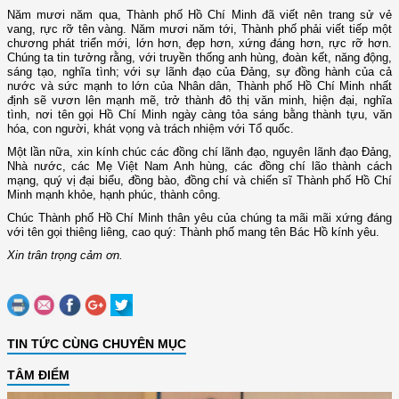
Năm mươi năm qua, Thành phố Hồ Chí Minh đã viết nên trang sử vẻ
vang, rực rỡ tên vàng. Năm mươi năm tới, Thành phố phải viết tiếp một
chương phát triển mới, lớn hơn, đẹp hơn, xứng đáng hơn, rực rỡ hơn.
Chúng ta tin tưởng rằng, với truyền thống anh hùng, đoàn kết, năng động,
sáng tạo, nghĩa tình; với sự lãnh đạo của Đảng, sự đồng hành của cả
nước và sức mạnh to lớn của Nhân dân, Thành phố Hồ Chí Minh nhất
định sẽ vươn lên mạnh mẽ, trở thành đô thị văn minh, hiện đại, nghĩa
tình, nơi tên gọi Hồ Chí Minh ngày càng tỏa sáng bằng thành tựu, văn
hóa, con người, khát vọng và trách nhiệm với Tổ quốc.
Một lần nữa, xin kính chúc các đồng chí lãnh đạo, nguyên lãnh đạo Đảng,
Nhà nước, các Mẹ Việt Nam Anh hùng, các đồng chí lão thành cách
mạng, quý vị đại biểu, đồng bào, đồng chí và chiến sĩ Thành phố Hồ Chí
Minh mạnh khỏe, hạnh phúc, thành công.
Chúc Thành phố Hồ Chí Minh thân yêu của chúng ta mãi mãi xứng đáng
với tên gọi thiêng liêng, cao quý: Thành phố mang tên Bác Hồ kính yêu.
Xin trân trọng cảm ơn.
TIN TỨC CÙNG CHUYÊN MỤC
TÂM ĐIỂM