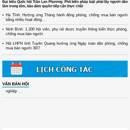
Đại biểu Quốc hội Trần Lan Phương: Phổ biến pháp luật phải lấy người dân
làm trung tâm, bảo đảm quyền tiếp cận thực chất
Hà Tĩnh: Hưởng ứng Tháng hành động phòng, chống mua bán người
bằng nhiều hoạt động...
(12/TB-HĐKH) V/v đăng ký, đề xuất nhiệm vụ Khoa học, công nghệ và
Ninh Bình: 1.200 hội viên, phụ nữ được truyền thông kiến thức phòng,
đổi mới ...
chống mua bán người
(898/KH/ĐCT) Kế hoạch thực hiện Quyết định số 2415/QĐ-TTg ngày
Hội LHPN tỉnh Tuyên Quang hưởng ứng Ngày toàn dân phòng, chống
31/10/2025 ...
mua bán người 30/7
(417/QĐ-BNNMT) Quyết định phê duyệt Chương trình mục tiêu quốc gia
xây dựng ...
(891/KH-ĐCT) Kế hoạch thực hiện Nghị quyết số 72-NQ/TW ngày
9/9/2025 của Bộ ...
(2415/QĐ-TTg) Quyết định về việc phê duyệt Đề án Hỗ trợ Phụ nữ khởi
VĂN BẢN HỘI
nghiệp ...