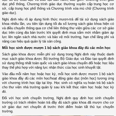
dục phổ thông, Chương trình giáo dục thường xuyên cấp trung học cơ
sở, cấp trung học phổ thông và Chương trình xóa mù chữ (Chương trình
giáo dục).
Nghị định nêu rõ áp dụng hình thức mượn-trả để tái sử dụng sách giáo
khoa nhiều lần, ưu tiên tận dụng tối đa số lượng sách giáo khoa hiện có
và điều chuyển thông qua cơ chế liên thông thư viện giữa các cơ sở giáo
dục trên cùng địa bàn trước khi quyết định mua sắm mới nhằm giảm áp
lực lên ngân sách nhà nước và bảo vệ môi trường, hạn chế lãng phí và
nâng cao hiệu quả quản lý tài sản công.
Mỗi học sinh được mượn 1 bộ sách giáo khoa đầy đủ các môn học
Sách giáo khoa được miễn phí sử dụng trong Nghị định này thuộc danh
mục sách giáo khoa được Bộ trưởng Bộ Giáo dục và Đào tạo quyết định
sử dụng thống nhất toàn quốc và sách giáo khoa chuyển đổi hoặc học liệu
thay thế phù hợp với năng lực nhận thức của học sinh khuyết tật.
Vào đầu mỗi năm học hoặc học kỳ, mỗi học sinh được mượn 1 bộ sách
giáo khoa đầy đủ các môn học/hoạt động giáo dục (môn học) tương ứng
với chương trình học tập tại lớp. Học sinh có nghĩa vụ hoàn trả bộ sách
cho thư viện nhà trường quản lý sau khi kết thúc năm học hoặc học kỳ
đó.
Đối với học sinh chuyển trường, Nghị định quy định học sinh chuyển
trường có trách nhiệm hoàn trả đầy đủ sách giáo khoa đã mượn cho cơ
sở giáo dục nơi chuyển đi trước thời điểm hoàn tất thủ tục chuyển
trường.