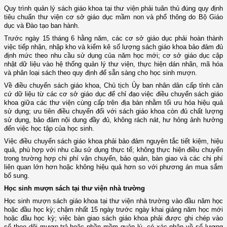
Quy trình quản lý sách giáo khoa tại thư viện phải tuân thủ đúng quy định
tiêu chuẩn thư viện cơ sở giáo dục mầm non và phổ thông do Bộ Giáo
dục và Đào tạo ban hành.
Trước ngày 15 tháng 6 hằng năm, các cơ sở giáo dục phải hoàn thành
việc tiếp nhận, nhập kho và kiểm kê số lượng sách giáo khoa bảo đảm đủ
định mức theo nhu cầu sử dụng của năm học mới; cơ sở giáo dục cập
nhật dữ liệu vào hệ thống quản lý thư viện, thực hiện dán nhãn, mã hóa
và phân loại sách theo quy định để sẵn sàng cho học sinh mượn.
Về điều chuyển sách giáo khoa, Chủ tịch Ủy ban nhân dân cấp tỉnh căn
cứ dữ liệu từ các cơ sở giáo dục để chỉ đạo việc điều chuyển sách giáo
khoa giữa các thư viện cùng cấp trên địa bàn nhằm tối ưu hóa hiệu quả
sử dụng; ưu tiên điều chuyển đối với sách giáo khoa còn đủ chất lượng
sử dụng, bảo đảm nội dung đầy đủ, không rách nát, hư hỏng ảnh hưởng
đến việc học tập của học sinh.
Việc điều chuyển sách giáo khoa phải bảo đảm nguyên tắc tiết kiệm, hiệu
quả, phù hợp với nhu cầu sử dụng thực tế; không thực hiện điều chuyển
trong trường hợp chi phí vận chuyển, bảo quản, bàn giao và các chi phí
liên quan lớn hơn hoặc không hiệu quả hơn so với phương án mua sắm
bổ sung.
Học sinh mượn sách tại thư viện nhà trường
Học sinh mượn sách giáo khoa tại thư viện nhà trường vào đầu năm học
hoặc đầu học kỳ; chậm nhất 15 ngày trước ngày khai giảng năm học mới
hoặc đầu học kỳ; việc bàn giao sách giáo khoa phải được ghi chép vào
sổ theo dõi mượn-trả hoặc phần mềm quản lý, có xác nhận về số lượng