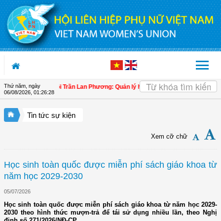
Truy cập nội dung luôn
Thứ năm, ngày
ại biểu Quốc hội Trần Lan Phương: Quản lý hải quan cần giúp doanh nghiệp làm 
06/08/2026
,
01:26:29
Tin tức sự kiện
Xem cỡ chữ
Học sinh toàn quốc được miễn phí sách giáo khoa từ
năm học 2029-2030
05/07/2026
Học sinh toàn quốc được miễn phí sách giáo khoa từ năm học 2029-
2030 theo hình thức mượn-trả để tái sử dụng nhiều lần, theo Nghị
định số 271/2026/NĐ-CP.