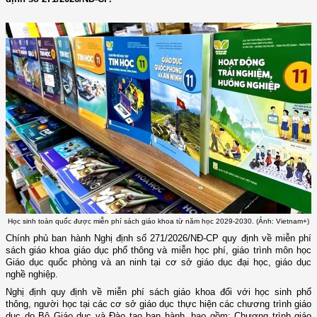
Học sinh toàn quốc được miễn phí sách giáo khoa từ năm học 2029-2030. (Ảnh: Vietnam+)
Chính phủ ban hành Nghị định số 271/2026/NĐ-CP quy định về miễn phí
sách giáo khoa giáo dục phổ thông và miễn học phí, giáo trình môn học
Giáo dục quốc phòng và an ninh tại cơ sở giáo dục đại học, giáo dục
nghề nghiệp.
Nghị định quy định về miễn phí sách giáo khoa đối với học sinh phổ
thông, người học tại các cơ sở giáo dục thực hiện các chương trình giáo
dục do Bộ Giáo dục và Đào tạo ban hành, bao gồm: Chương trình giáo