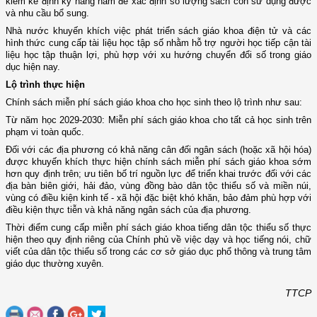
kiểm kê định kỳ hằng năm để xác định số lượng sách còn sử dụng được
và nhu cầu bổ sung.
Nhà nước khuyến khích việc phát triển sách giáo khoa điện tử và các
hình thức cung cấp tài liệu học tập số nhằm hỗ trợ người học tiếp cận tài
liệu học tập thuận lợi, phù hợp với xu hướng chuyển đổi số trong giáo
dục hiện nay.
Lộ trình thực hiện
Chính sách miễn phí sách giáo khoa cho học sinh theo lộ trình như sau:
Từ năm học 2029-2030: Miễn phí sách giáo khoa cho tất cả học sinh trên
phạm vi toàn quốc.
Đối với các địa phương có khả năng cân đối ngân sách (hoặc xã hội hóa)
được khuyến khích thực hiện chính sách miễn phí sách giáo khoa sớm
hơn quy định trên; ưu tiên bố trí nguồn lực để triển khai trước đối với các
địa bàn biên giới, hải đảo, vùng đồng bào dân tộc thiểu số và miền núi,
vùng có điều kiện kinh tế - xã hội đặc biệt khó khăn, bảo đảm phù hợp với
điều kiện thực tiễn và khả năng ngân sách của địa phương.
Thời điểm cung cấp miễn phí sách giáo khoa tiếng dân tộc thiểu số thực
hiện theo quy định riêng của Chính phủ về việc dạy và học tiếng nói, chữ
viết của dân tộc thiểu số trong các cơ sở giáo dục phổ thông và trung tâm
giáo dục thường xuyên.
TTCP