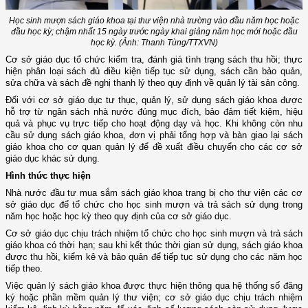
Học sinh mượn sách giáo khoa tại thư viện nhà trường vào đầu năm học hoặc
đầu học kỳ; chậm nhất 15 ngày trước ngày khai giảng năm học mới hoặc đầu
học kỳ. (Ảnh: Thanh Tùng/TTXVN)
Cơ sở giáo dục tổ chức kiểm tra, đánh giá tình trạng sách thu hồi; thực
hiện phân loại sách đủ điều kiện tiếp tục sử dụng, sách cần bảo quản,
sửa chữa và sách đề nghị thanh lý theo quy định về quản lý tài sản công.
Đối với cơ sở giáo dục tư thục, quản lý, sử dụng sách giáo khoa được
hỗ trợ từ ngân sách nhà nước đúng mục đích, bảo đảm tiết kiệm, hiệu
quả và phục vụ trực tiếp cho hoạt động dạy và học. Khi không còn nhu
cầu sử dụng sách giáo khoa, đơn vị phải tổng hợp và bàn giao lại sách
giáo khoa cho cơ quan quản lý để đề xuất điều chuyển cho các cơ sở
giáo dục khác sử dụng.
Hình thức thực hiện
Nhà nước đầu tư mua sắm sách giáo khoa trang bị cho thư viện các cơ
sở giáo dục để tổ chức cho học sinh mượn và trả sách sử dụng trong
năm học hoặc học kỳ theo quy định của cơ sở giáo dục.
Cơ sở giáo dục chịu trách nhiệm tổ chức cho học sinh mượn và trả sách
giáo khoa có thời hạn; sau khi kết thúc thời gian sử dụng, sách giáo khoa
được thu hồi, kiểm kê và bảo quản để tiếp tục sử dụng cho các năm học
tiếp theo.
Việc quản lý sách giáo khoa được thực hiện thông qua hệ thống số đăng
ký hoặc phần mềm quản lý thư viện; cơ sở giáo dục chịu trách nhiệm