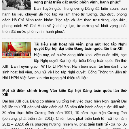
vọng phát triển đất nước phồn vinh, hạnh phúc”
Ban Tuyên giáo Trung ương Đảng đã biên soạn, ban
hành tài liệu chuyên đề học tập và làm theo tư tưởng, đạo đức, phong
cách Hồ Chí Minh toàn khóa: “Học tập và làm theo tư tưởng, đạo đức,
phong cách Hồ Chí Minh về ý chí tự lực, tự cường và khát vọng phát
triển đất nước phồn vinh, hạnh phúc”.
Tài liệu sinh hoạt hội viên, phụ nữ: Học tập Nghị
quyết Đại hội đại biểu Đảng toàn quốc lần thứ XIII
Hiện nay, cả nước đang triển khai việc quán triệt, học
tập Nghị quyết Đại hội đại biểu Đảng toàn quốc lần thứ
XIII. Ban Tuyên giáo TW Hội LHPN Việt Nam biên soạn tài liệu dành cho
sinh hoạt hội viên, phụ nữ về Học tập Nghị quyết. Cổng Thông tin điện tử
Hội LHPN Việt Nam xin trân trọng giới thiệu tài liệu:
Một số điểm chính trong Văn kiện Đại hội Đảng toàn quốc lần thứ
XIII
Đại hội XIII của Đảng có nhiệm vụ tổng kết việc thực hiện Nghị quyết Đại
hội lần thứ XII gắn với việc đánh giá 35 năm tiến hành công cuộc đổi mới,
30 năm thực hiện Cương lĩnh năm 1991, 10 năm thực hiện Cương lĩnh
(bổ sung, phát triển năm 2011), Chiến lược phát triển kinh tế - xã hội năm
2011 – 2020; đề ra phương hướng, nhiệm vụ phát triển kinh tế - xã hội 05