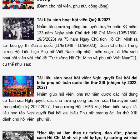
(Dành cho hội viên, phụ nữ, cộng đồng)
Tài liệu sinh hoạt hội viên Quý II/2023
Nhằm tăng cường công tác tuyên truyền nhân Kỷ niệm
133 năm Ngày sinh Chủ tịch Hồ Chí Minh (19/5/1890-
19/5/2023) và 75 năm Ngày Chủ tịch Hồ Chí Minh ra
Lời kêu gọi thi đua ái quốc (11/6/1948 - 11/6/2023), Đoàn Chủ tịch Trung
ương Hội Liên hiệp Phụ nữ Việt Nam cập nhật, biên soạn Tài liệu sinh
hoạt hội viên với chủ đề “Tư tưởng Hồ Chí Minh về phụ nữ Việt Nam”[1],
cụ thể như sau:
Tài liệu sinh hoạt hội viên: Nghị quyết Đại hội đại
biểu phụ nữ toàn quốc lần thứ XIII (nhiệm kỳ 2022-
2027)
Nhằm giúp hội viên, phụ nữ nắm được các nội dung
cơ bản của Nghị quyết, các chủ trương công tác lớn của Hội xuyên suốt
trong nhiệm kỳ 2022-2027, Trung ương Hội LHPN Việt Nam biên soạn Tài
liệu học tập Nghị quyết Đại hội đại biểu Phụ nữ toàn quốc lần thứ XIII
dành cho hội viên, phụ nữ.
“Học tập và làm theo tư tưởng, đạo đức, phong
cách Hồ Chí Minh về ý chí tự lực, tự cường và khát