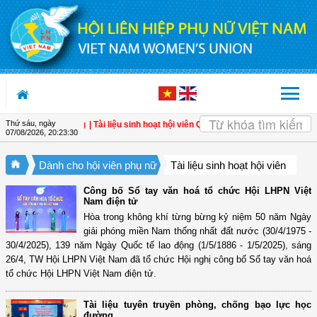
Truy cập nội dung luôn
Thứ sáu, ngày
o lực học đường
| Tài liệu sinh hoạt hội viên Quý II/2023
| Tài liệu sinh hoạt hội 
07/08/2026
,
20:23:31
Dành cho hội viên phụ nữ
Tài liệu sinh hoạt hội viên
Công bố Sổ tay văn hoá tổ chức Hội LHPN Việt
Nam điện tử
Hòa trong không khí từng bừng kỷ niệm 50 năm Ngày
giải phóng miền Nam thống nhất đất nước (30/4/1975 -
30/4/2025), 139 năm Ngày Quốc tế lao động (1/5/1886 - 1/5/2025), sáng
26/4, TW Hội LHPN Việt Nam đã tổ chức Hội nghị công bố Sổ tay văn hoá
tổ chức Hội LHPN Việt Nam điện tử.
Tài liệu tuyên truyền phòng, chống bạo lực học
đường