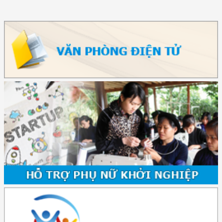
(12/TB-HĐKH) V/v đăng ký, đề xuất nhiệm vụ Khoa học, công nghệ và
đổi mới ...
(898/KH/ĐCT) Kế hoạch thực hiện Quyết định số 2415/QĐ-TTg ngày
31/10/2025 ...
(417/QĐ-BNNMT) Quyết định phê duyệt Chương trình mục tiêu quốc gia
xây dựng ...
(891/KH-ĐCT) Kế hoạch thực hiện Nghị quyết số 72-NQ/TW ngày
9/9/2025 của Bộ ...
(2415/QĐ-TTg) Quyết định về việc phê duyệt Đề án Hỗ trợ Phụ nữ khởi
nghiệp ...