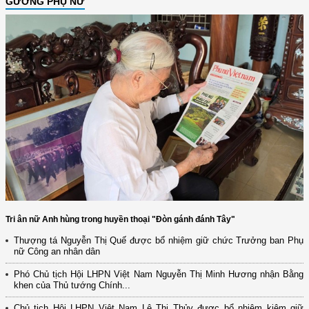
GƯƠNG PHỤ NỮ
Tri ân nữ Anh hùng trong huyền thoại "Đòn gánh đánh Tây"
Thượng tá Nguyễn Thị Quế được bổ nhiệm giữ chức Trưởng ban Phụ
nữ Công an nhân dân
Phó Chủ tịch Hội LHPN Việt Nam Nguyễn Thị Minh Hương nhận Bằng
(12/TB-HĐKH) V/v đăng ký, đề xuất nhiệm vụ Khoa học, công nghệ và
khen của Thủ tướng Chính...
đổi mới ...
Chủ tịch Hội LHPN Việt Nam Lê Thị Thủy được bổ nhiệm kiêm giữ