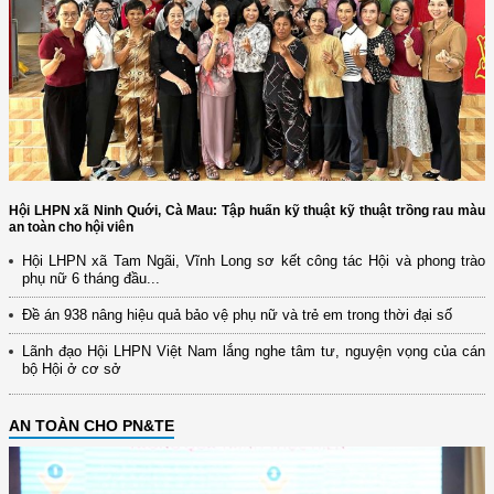
Hội LHPN xã Ninh Quới, Cà Mau: Tập huấn kỹ thuật kỹ thuật trồng rau màu
an toàn cho hội viên
Hội LHPN xã Tam Ngãi, Vĩnh Long sơ kết công tác Hội và phong trào
phụ nữ 6 tháng đầu...
Đề án 938 nâng hiệu quả bảo vệ phụ nữ và trẻ em trong thời đại số
Lãnh đạo Hội LHPN Việt Nam lắng nghe tâm tư, nguyện vọng của cán
bộ Hội ở cơ sở
AN TOÀN CHO PN&TE