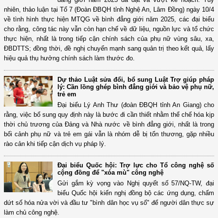
nhiên, thảo luận tại Tổ 7 (Đoàn ĐBQH tỉnh Nghệ An, Lâm Đồng) ngày 10/4
về tình hình thực hiện MTQG về bình đẳng giới năm 2025, các đại biểu
cho rằng, công tác này vẫn còn hạn chế về dữ liệu, nguồn lực và tổ chức
thực hiện, nhất là trong tiếp cận chính sách của phụ nữ vùng sâu, xa,
ĐBDTTS; đồng thời, đề nghị chuyển mạnh sang quản trị theo kết quả, lấy
hiệu quả thụ hưởng chính sách làm thước đo.
Dự thảo Luật sửa đổi, bổ sung Luật Trợ giúp pháp
lý: Cần lồng ghép bình đẳng giới và bảo vệ phụ nữ,
trẻ em
Đại biểu Lý Anh Thư (đoàn ĐBQH tỉnh An Giang) cho
rằng, việc bổ sung quy định này là bước đi cần thiết nhằm thể chế hóa kịp
thời chủ trương của Đảng và Nhà nước về bình đẳng giới, nhất là trong
bối cảnh phụ nữ và trẻ em gái vẫn là nhóm dễ bị tổn thương, gặp nhiều
rào cản khi tiếp cận dịch vụ pháp lý.
Đại biểu Quốc hội: Trợ lực cho Tổ công nghệ số
cộng đồng để "xóa mù" công nghệ
Gửi gắm kỳ vọng vào Nghị quyết số 57/NQ-TW, đại
biểu Quốc hội kiến nghị đồng bộ các ứng dụng, chấm
dứt số hóa nửa vời và đầu tư "bình dân học vụ số" để người dân thực sự
làm chủ công nghệ.