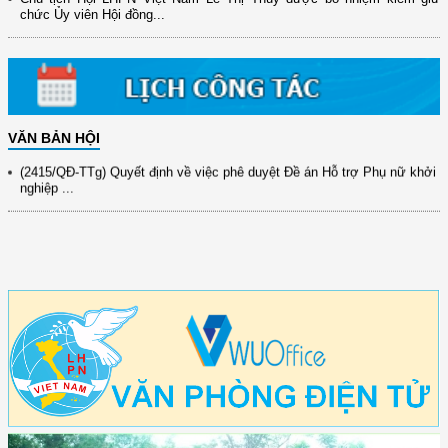
(898/KH/ĐCT) Kế hoạch thực hiện Quyết định số 2415/QĐ-TTg ngày
chức Ủy viên Hội đồng...
31/10/2025 ...
(417/QĐ-BNNMT) Quyết định phê duyệt Chương trình mục tiêu quốc gia
xây dựng ...
(891/KH-ĐCT) Kế hoạch thực hiện Nghị quyết số 72-NQ/TW ngày
9/9/2025 của Bộ ...
VĂN BẢN HỘI
(2415/QĐ-TTg) Quyết định về việc phê duyệt Đề án Hỗ trợ Phụ nữ khởi
nghiệp ...