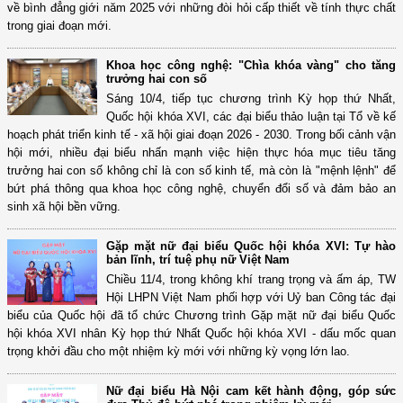
về bình đẳng giới năm 2025 với những đòi hỏi cấp thiết về tính thực chất
trong giai đoạn mới.
Khoa học công nghệ: "Chìa khóa vàng" cho tăng
trưởng hai con số
Sáng 10/4, tiếp tục chương trình Kỳ họp thứ Nhất,
Quốc hội khóa XVI, các đại biểu thảo luận tại Tổ về kế
hoạch phát triển kinh tế - xã hội giai đoạn 2026 - 2030. Trong bối cảnh vận
hội mới, nhiều đại biểu nhấn mạnh việc hiện thực hóa mục tiêu tăng
trưởng hai con số không chỉ là con số kinh tế, mà còn là "mệnh lệnh" để
bứt phá thông qua khoa học công nghệ, chuyển đổi số và đảm bảo an
sinh xã hội bền vững.
Gặp mặt nữ đại biểu Quốc hội khóa XVI: Tự hào
bản lĩnh, trí tuệ phụ nữ Việt Nam
Chiều 11/4, trong không khí trang trọng và ấm áp, TW
Hội LHPN Việt Nam phối hợp với Uỷ ban Công tác đại
biểu của Quốc hội đã tổ chức Chương trình Gặp mặt nữ đại biểu Quốc
hội khóa XVI nhân Kỳ họp thứ Nhất Quốc hội khóa XVI - dấu mốc quan
trọng khởi đầu cho một nhiệm kỳ mới với những kỳ vọng lớn lao.
Nữ đại biểu Hà Nội cam kết hành động, góp sức