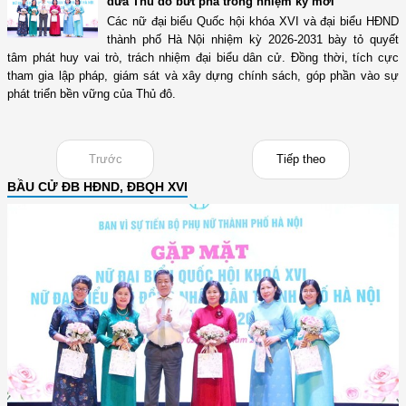
đưa Thủ đô bứt phá trong nhiệm kỳ mới
Các nữ đại biểu Quốc hội khóa XVI và đại biểu HĐND
thành phố Hà Nội nhiệm kỳ 2026-2031 bày tỏ quyết
tâm phát huy vai trò, trách nhiệm đại biểu dân cử. Đồng thời, tích cực
tham gia lập pháp, giám sát và xây dựng chính sách, góp phần vào sự
phát triển bền vững của Thủ đô.
Trước
Tiếp theo
BẦU CỬ ĐB HĐND, ĐBQH XVI