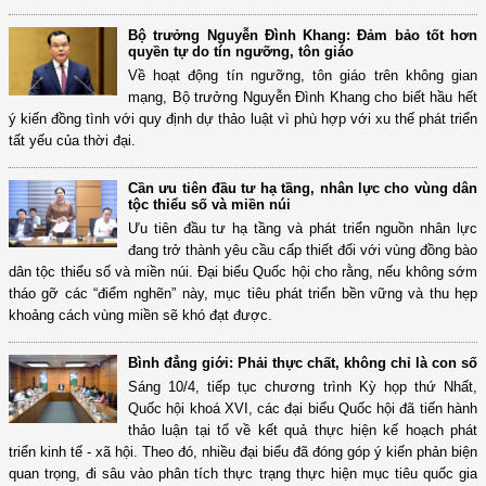
Bộ trưởng Nguyễn Đình Khang: Đảm bảo tốt hơn
quyền tự do tín ngưỡng, tôn giáo
Về hoạt động tín ngưỡng, tôn giáo trên không gian
mạng, Bộ trưởng Nguyễn Đình Khang cho biết hầu hết
ý kiến đồng tình với quy định dự thảo luật vì phù hợp với xu thế phát triển
tất yếu của thời đại.
Cần ưu tiên đầu tư hạ tầng, nhân lực cho vùng dân
tộc thiểu số và miền núi
Ưu tiên đầu tư hạ tầng và phát triển nguồn nhân lực
đang trở thành yêu cầu cấp thiết đối với vùng đồng bào
dân tộc thiểu số và miền núi. Đại biểu Quốc hội cho rằng, nếu không sớm
tháo gỡ các “điểm nghẽn” này, mục tiêu phát triển bền vững và thu hẹp
khoảng cách vùng miền sẽ khó đạt được.
Bình đẳng giới: Phải thực chất, không chỉ là con số
Sáng 10/4, tiếp tục chương trình Kỳ họp thứ Nhất,
Quốc hội khoá XVI, các đại biểu Quốc hội đã tiến hành
thảo luận tại tổ về kết quả thực hiện kế hoạch phát
triển kinh tế - xã hội. Theo đó, nhiều đại biểu đã đóng góp ý kiến phản biện
quan trọng, đi sâu vào phân tích thực trạng thực hiện mục tiêu quốc gia