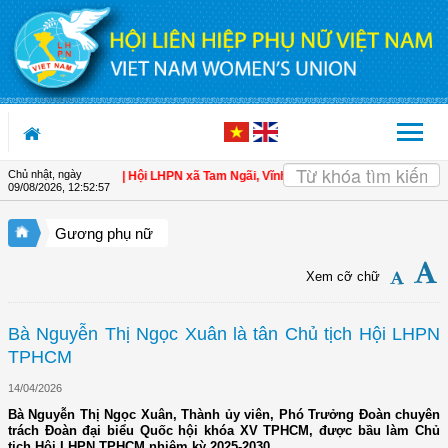
Truy cập nội dung luôn
Chủ nhật, ngày
àn cho hội viên
| Hội LHPN xã Tam Ngãi, Vĩnh Long sơ kết công tác Hội và pho
09/08/2026
,
12:52:57
Gương phụ nữ
Xem cỡ chữ
Bà Nguyễn Thị Ngọc Xuân là tân Chủ tịch Hội LHPN
TPHCM
14/04/2026
Bà Nguyễn Thị Ngọc Xuân, Thành ủy viên, Phó Trưởng Đoàn chuyên
trách Đoàn đại biểu Quốc hội khóa XV TPHCM, được bầu làm Chủ
tịch Hội LHPN TPHCM nhiệm kỳ 2025-2030.