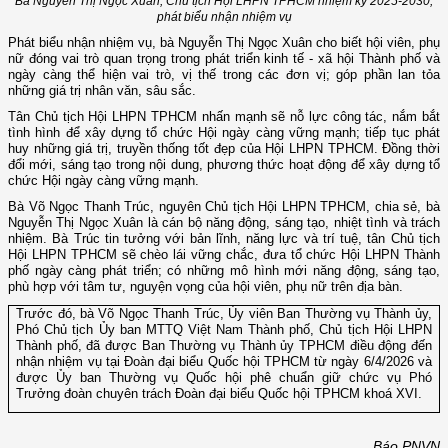
Bà Nguyễn Thị Ngọc Xuân, Chủ tịch Hội LHPN TPHCM nhiệm kỳ 2025-2030,
phát biểu nhận nhiệm vụ
Phát biểu nhận nhiệm vụ, bà Nguyễn Thị Ngọc Xuân cho biết hội viên, phụ
nữ đóng vai trò quan trọng trong phát triển kinh tế - xã hội Thành phố và
ngày càng thể hiện vai trò, vị thế trong các đơn vị; góp phần lan tỏa
những giá trị nhân văn, sâu sắc.
Tân Chủ tịch Hội LHPN TPHCM nhấn mạnh sẽ nỗ lực công tác, nắm bắt
tình hình để xây dựng tổ chức Hội ngày càng vững mạnh; tiếp tục phát
huy những giá trị, truyền thống tốt đẹp của Hội LHPN TPHCM. Đồng thời
đổi mới, sáng tạo trong nội dung, phương thức hoạt động để xây dựng tổ
chức Hội ngày càng vững mạnh.
Bà Võ Ngọc Thanh Trúc, nguyên Chủ tịch Hội LHPN TPHCM, chia sẻ, bà
Nguyễn Thị Ngọc Xuân là cán bộ năng động, sáng tạo, nhiệt tình và trách
nhiệm. Bà Trúc tin tưởng với bản lĩnh, năng lực và trí tuệ, tân Chủ tịch
Hội LHPN TPHCM sẽ chèo lái vững chắc, đưa tổ chức Hội LHPN Thành
phố ngày càng phát triển; có những mô hình mới năng động, sáng tạo,
phù hợp với tâm tư, nguyện vọng của hội viên, phụ nữ trên địa bàn.
Trước đó, bà Võ Ngọc Thanh Trúc, Ủy viên Ban Thường vụ Thành ủy,
Phó Chủ tịch Ủy ban MTTQ Việt Nam Thành phố, Chủ tịch Hội LHPN
Thành phố, đã được Ban Thường vụ Thành ủy TPHCM điều động đến
nhận nhiệm vụ tại Đoàn đại biểu Quốc hội TPHCM từ ngày 6/4/2026 và
được Ủy ban Thường vụ Quốc hội phê chuẩn giữ chức vụ Phó
Trưởng đoàn chuyên trách Đoàn đại biểu Quốc hội TPHCM khoá XVI.
Báo PNVN