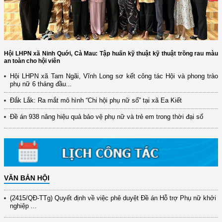
Hội LHPN xã Ninh Quới, Cà Mau: Tập huấn kỹ thuật kỹ thuật trồng rau màu
an toàn cho hội viên
Hội LHPN xã Tam Ngãi, Vĩnh Long sơ kết công tác Hội và phong trào
phụ nữ 6 tháng đầu...
(12/TB-HĐKH) V/v đăng ký, đề xuất nhiệm vụ Khoa học, công nghệ và
Đắk Lắk: Ra mắt mô hình “Chi hội phụ nữ số” tại xã Ea Kiết
đổi mới ...
Đề án 938 nâng hiệu quả bảo vệ phụ nữ và trẻ em trong thời đại số
(898/KH/ĐCT) Kế hoạch thực hiện Quyết định số 2415/QĐ-TTg ngày
31/10/2025 ...
(417/QĐ-BNNMT) Quyết định phê duyệt Chương trình mục tiêu quốc gia
xây dựng ...
(891/KH-ĐCT) Kế hoạch thực hiện Nghị quyết số 72-NQ/TW ngày
9/9/2025 của Bộ ...
VĂN BẢN HỘI
(2415/QĐ-TTg) Quyết định về việc phê duyệt Đề án Hỗ trợ Phụ nữ khởi
nghiệp ...