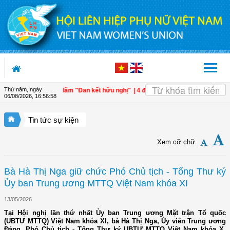
Truy cập nội dung luôn
Thứ năm, ngày
i Lan qua triển lãm "Đan kết hữu nghị"
| 4 định hướng về công tác Gia đình - Xã
06/08/2026
,
16:56:59
Tin tức sự kiện
Xem cỡ chữ
Bà Hà Thị Nga giữ chức Phó Chủ tịch - Tổng Thư ký
Ủy ban Trung ương MTTQ Việt Nam khóa XI
13/05/2026
Tại Hội nghị lần thứ nhất Ủy ban Trung ương Mặt trận Tổ quốc
(UBTƯ MTTQ) Việt Nam khóa XI, bà Hà Thị Nga, Ủy viên Trung ương
Đảng, Phó Chủ tịch - Tổng Thư ký UBTƯ MTTQ Việt Nam khóa X,