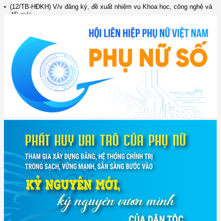
đổi mới ...
(898/KH/ĐCT) Kế hoạch thực hiện Quyết định số 2415/QĐ-TTg ngày
31/10/2025 ...
(417/QĐ-BNNMT) Quyết định phê duyệt Chương trình mục tiêu quốc gia
xây dựng ...
(891/KH-ĐCT) Kế hoạch thực hiện Nghị quyết số 72-NQ/TW ngày
9/9/2025 của Bộ ...
(2415/QĐ-TTg) Quyết định về việc phê duyệt Đề án Hỗ trợ Phụ nữ khởi
nghiệp ...