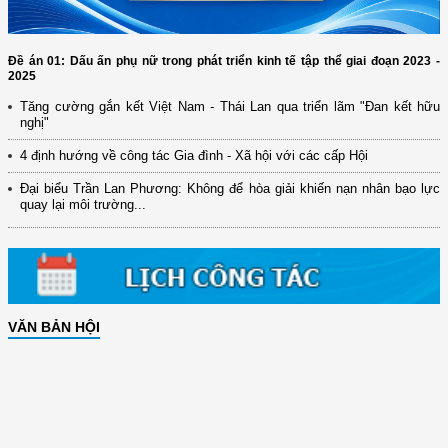
Đề án 01: Dấu ấn phụ nữ trong phát triển kinh tế tập thể giai đoạn 2023 -
2025
Tăng cường gắn kết Việt Nam - Thái Lan qua triển lãm "Đan kết hữu
nghị"
4 định hướng về công tác Gia đình - Xã hội với các cấp Hội
Đại biểu Trần Lan Phương: Không để hòa giải khiến nạn nhân bạo lực
quay lại môi trường...
VĂN BẢN HỘI
(12/TB-HĐKH) V/v đăng ký, đề xuất nhiệm vụ Khoa học, công nghệ và