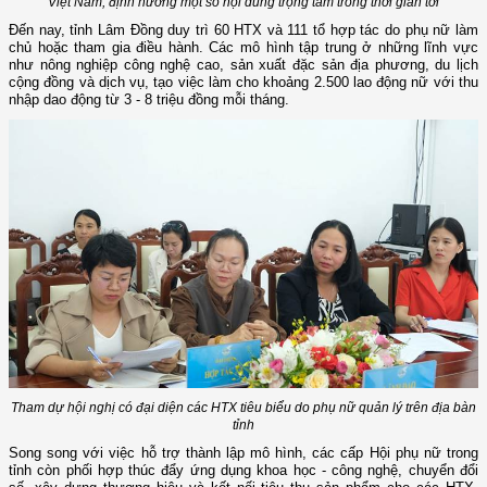
Việt Nam, định hướng một số nội dung trọng tâm trong thời gian tới
Đến nay, tỉnh Lâm Đồng duy trì 60 HTX và 111 tổ hợp tác do phụ nữ làm
chủ hoặc tham gia điều hành. Các mô hình tập trung ở những lĩnh vực
như nông nghiệp công nghệ cao, sản xuất đặc sản địa phương, du lịch
cộng đồng và dịch vụ, tạo việc làm cho khoảng 2.500 lao động nữ với thu
nhập dao động từ 3 - 8 triệu đồng mỗi tháng.
Tham dự hội nghị có đại diện các HTX tiêu biểu do phụ nữ quản lý trên địa bàn
tỉnh
Song song với việc hỗ trợ thành lập mô hình, các cấp Hội phụ nữ trong
tỉnh còn phối hợp thúc đẩy ứng dụng khoa học - công nghệ, chuyển đổi