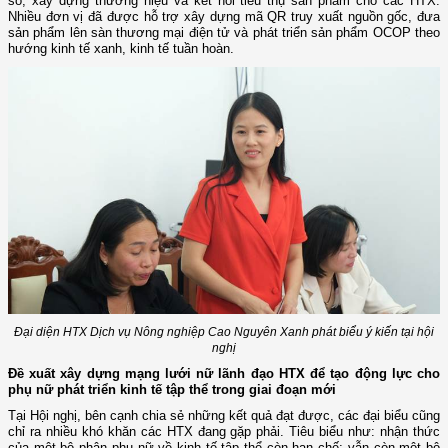
số, xây dựng thương hiệu và kết nối tiêu thụ sản phẩm cho các HTX.
Nhiều đơn vị đã được hỗ trợ xây dựng mã QR truy xuất nguồn gốc, đưa
sản phẩm lên sàn thương mại điện tử và phát triển sản phẩm OCOP theo
hướng kinh tế xanh, kinh tế tuần hoàn.
Đại diện HTX Dịch vụ Nông nghiệp Cao Nguyên Xanh phát biểu ý kiến tại hội
nghị
Đề xuất xây dựng mạng lưới nữ lãnh đạo HTX để tạo động lực cho
phụ nữ phát triển kinh tế tập thể trong giai đoạn mới
Tại Hội nghị, bên cạnh chia sẻ những kết quả đạt được, các đại biểu cũng
chỉ ra nhiều khó khăn các HTX đang gặp phải. Tiêu biểu như: nhận thức
của một bộ phận phụ nữ về kinh tế tập thể còn hạn chế; vẫn còn một bộ