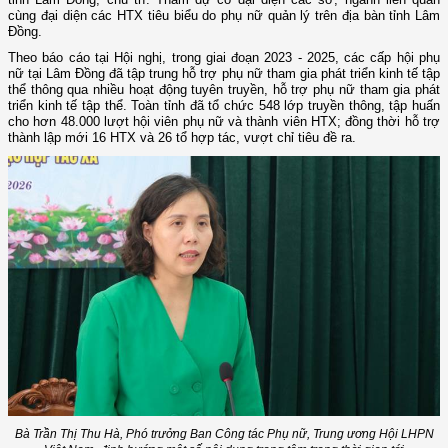
cùng đại diện các HTX tiêu biểu do phụ nữ quản lý trên địa bàn tỉnh Lâm
Đồng.
Theo báo cáo tại Hội nghị, trong giai đoạn 2023 - 2025, các cấp hội phụ
nữ tại Lâm Đồng đã tập trung hỗ trợ phụ nữ tham gia phát triển kinh tế tập
thể thông qua nhiều hoạt động tuyên truyền, hỗ trợ phụ nữ tham gia phát
triển kinh tế tập thể. Toàn tỉnh đã tổ chức 548 lớp truyền thông, tập huấn
cho hơn 48.000 lượt hội viên phụ nữ và thành viên HTX; đồng thời hỗ trợ
thành lập mới 16 HTX và 26 tổ hợp tác, vượt chỉ tiêu đề ra.
Bà Trần Thị Thu Hà, Phó trưởng Ban Công tác Phụ nữ, Trung ương Hội LHPN