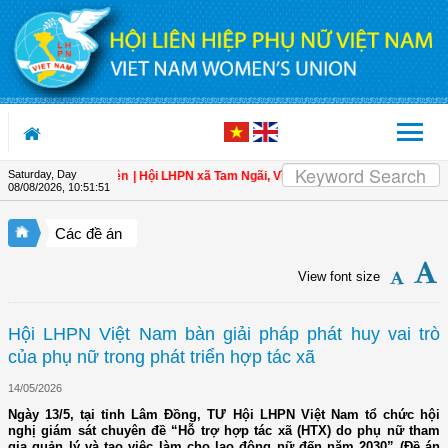
Skip to Content
Saturday, Day
 cho hội viên
| Hội LHPN xã Tam Ngãi, Vĩnh Long sơ kết công tác Hội và phong
08/08/2026
,
10:51:53
Các đề án
View font size
Hội LHPN Việt Nam bàn giải pháp phát huy vai trò
của phụ nữ trong phát triển hợp tác xã
14/05/2026
Ngày 13/5, tại tỉnh Lâm Đồng, TƯ Hội LHPN Việt Nam tổ chức hội
nghị giám sát chuyên đề “Hỗ trợ hợp tác xã (HTX) do phụ nữ tham
gia quản lý và tạo việc làm cho lao động nữ đến năm 2030” (Đề án