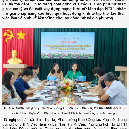
01) và tọa đàm "Thực trạng hoạt động của các HTX do phụ nữ tham
gia quản lý và đề xuất xây dựng mạng lưới nữ lãnh đạo HTX", nhằm
tìm giải pháp nâng cao hiệu quả hoạt động kinh tế tập thể, tạo thêm
việc làm và sinh kế bền vững cho lao động nữ tại địa phương.
Bà Trần Thị Thu Hà (bên phải), Phó trưởng Ban Công tác Phụ nữ, TƯ Hội LHPN Việt Nam
và bà Phan Thị Vi Vân, Phó Chủ tịch Hội LHPN tỉnh Lâm Đồng, chủ trì hội nghị
Hội nghị do bà Trần Thị Thu Hà, Phó trưởng Ban Công tác Phụ nữ, Trung
ương Hội LHPN Việt Nam và bà Phan Thị Vi Vân, Phó Chủ tịch Hội LHPN
tỉnh Lâm Đồng, chủ trì. Tham dự có đại diện các sở, ngành liên quan