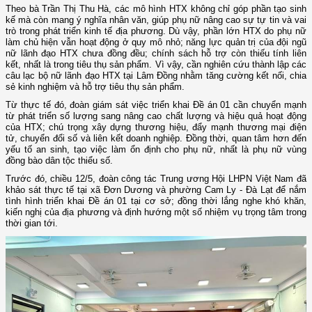
Theo bà Trần Thị Thu Hà, các mô hình HTX không chỉ góp phần tạo sinh
kế mà còn mang ý nghĩa nhân văn, giúp phụ nữ nâng cao sự tự tin và vai
trò trong phát triển kinh tế địa phương. Dù vậy, phần lớn HTX do phụ nữ
làm chủ hiện vẫn hoạt động ở quy mô nhỏ; năng lực quản trị của đội ngũ
nữ lãnh đạo HTX chưa đồng đều; chính sách hỗ trợ còn thiếu tính liên
kết, nhất là trong tiêu thụ sản phẩm. Vì vậy, cần nghiên cứu thành lập các
câu lạc bộ nữ lãnh đạo HTX tại Lâm Đồng nhằm tăng cường kết nối, chia
sẻ kinh nghiệm và hỗ trợ tiêu thụ sản phẩm.
Từ thực tế đó, đoàn giám sát việc triển khai Đề án 01 cần chuyển mạnh
từ phát triển số lượng sang nâng cao chất lượng và hiệu quả hoạt động
của HTX; chú trọng xây dựng thương hiệu, đẩy mạnh thương mại điện
tử, chuyển đổi số và liên kết doanh nghiệp. Đồng thời, quan tâm hơn đến
yếu tố an sinh, tạo việc làm ổn định cho phụ nữ, nhất là phụ nữ vùng
đồng bào dân tộc thiểu số.
Trước đó, chiều 12/5, đoàn công tác Trung ương Hội LHPN Việt Nam đã
khảo sát thực tế tại xã Đơn Dương và phường Cam Ly - Đà Lạt để nắm
tình hình triển khai Đề án 01 tại cơ sở; đồng thời lắng nghe khó khăn,
kiến nghị của địa phương và định hướng một số nhiệm vụ trọng tâm trong
thời gian tới.