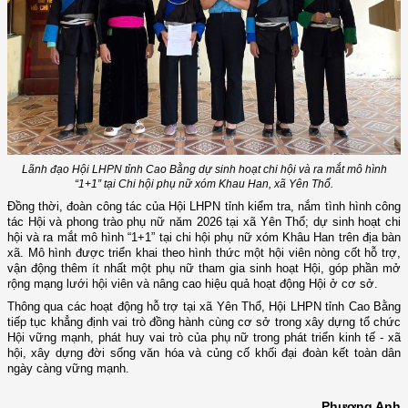
Lãnh đạo Hội LHPN tỉnh Cao Bằng dự sinh hoạt chi hội và ra mắt mô hình
“1+1” tại Chi hội phụ nữ xóm Khau Han, xã Yên Thổ.
Đồng thời, đoàn công tác của Hội LHPN tỉnh kiểm tra, nắm tình hình công
tác Hội và phong trào phụ nữ năm 2026 tại xã Yên Thổ; dự sinh hoạt chi
hội và ra mắt mô hình “1+1” tại chi hội phụ nữ xóm Khâu Han trên địa bàn
xã. Mô hình được triển khai theo hình thức một hội viên nòng cốt hỗ trợ,
vận động thêm ít nhất một phụ nữ tham gia sinh hoạt Hội, góp phần mở
rộng mạng lưới hội viên và nâng cao hiệu quả hoạt động Hội ở cơ sở.
Thông qua các hoạt động hỗ trợ tại xã Yên Thổ, Hội LHPN tỉnh Cao Bằng
tiếp tục khẳng định vai trò đồng hành cùng cơ sở trong xây dựng tổ chức
Hội vững mạnh, phát huy vai trò của phụ nữ trong phát triển kinh tế - xã
hội, xây dựng đời sống văn hóa và củng cố khối đại đoàn kết toàn dân
ngày càng vững mạnh.
Phương Anh