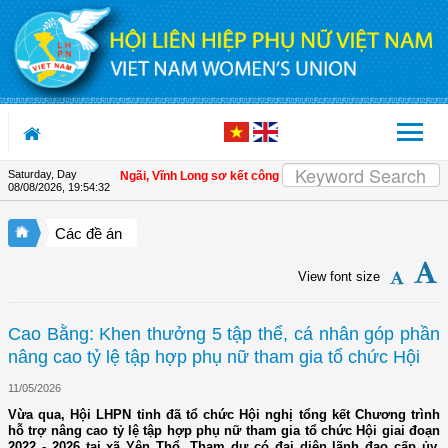
Skip to Content
Saturday, Day
ội LHPN xã Tam Ngãi, Vĩnh Long sơ kết công tác Hội và phong trào phụ nữ 6 th
08/08/2026
,
19:54:33
Các đề án
View font size
Cao Bằng: Khen thưởng 5 tập thể, cá nhân góp phần
nâng cao tỷ lệ tập hợp phụ nữ tham gia tổ chức Hội
11/05/2026
Vừa qua, Hội LHPN tỉnh đã tổ chức Hội nghị tổng kết Chương trình
hỗ trợ nâng cao tỷ lệ tập hợp phụ nữ tham gia tổ chức Hội giai đoạn
2022 - 2026 tại xã Yên Thổ. Tham dự có đại diện lãnh đạo cấp ủy,