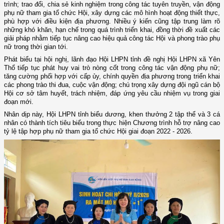
trình; trao đổi, chia sẻ kinh nghiệm trong công tác tuyên truyền, vận động
phụ nữ tham gia tổ chức Hội, xây dựng các mô hình hoạt động thiết thực,
phù hợp với điều kiện địa phương. Nhiều ý kiến cũng tập trung làm rõ
những khó khăn, hạn chế trong quá trình triển khai, đồng thời đề xuất các
giải pháp nhằm tiếp tục nâng cao hiệu quả công tác Hội và phong trào phụ
nữ trong thời gian tới.
Phát biểu tại hội nghị, lãnh đạo Hội LHPN tỉnh đề nghị Hội LHPN xã Yên
Thổ tiếp tục phát huy vai trò nòng cốt trong công tác vận động phụ nữ;
tăng cường phối hợp với cấp ủy, chính quyền địa phương trong triển khai
các phong trào thi đua, cuộc vận động; chú trọng xây dựng đội ngũ cán bộ
Hội cơ sở tâm huyết, trách nhiệm, đáp ứng yêu cầu nhiệm vụ trong giai
đoạn mới.
Nhân dịp này, Hội LHPN tỉnh biểu dương, khen thưởng 2 tập thể và 3 cá
nhân có thành tích tiêu biểu trong thực hiện Chương trình hỗ trợ nâng cao
tỷ lệ tập hợp phụ nữ tham gia tổ chức Hội giai đoạn 2022 - 2026.