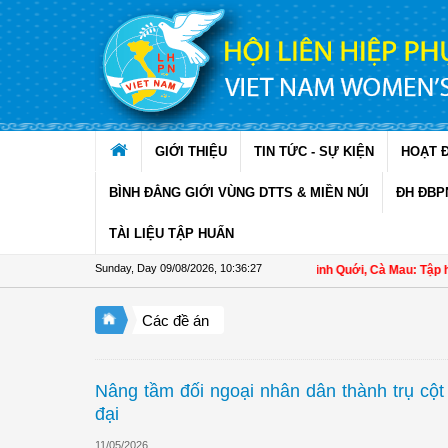
Skip to Content
GIỚI THIỆU
TIN TỨC - SỰ KIỆN
HOẠT 
BÌNH ĐẲNG GIỚI VÙNG DTTS & MIỀN NÚI
ĐH ĐBP
TÀI LIỆU TẬP HUẤN
Sunday, Day 09/08/2026
,
10:36:28
Hội LHPN xã Ninh Quới, Cà Mau: Tập huấn kỹ thuậ
Các đề án
Nâng tầm đối ngoại nhân dân thành trụ cột 
đại
11/05/2026