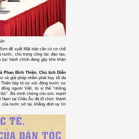
uận
g Sơn đề xuất Mặt trận cần có cơ chế
ả nước, chú trọng công tác đào tạo,
ủ tục hành chính đang gây khó khăn
à Phan Bích Thiện, Chủ tịch Diễn
ư và giải pháp nhằm phát huy tối đa
à Thiện bày tỏ sự xúc động trước sự
 đồng người Việt, từ vị thế "những
ân tộc". Bà minh chứng cho sức mạnh
ệt Nam tại Châu Âu đã tổ chức thành
 của nước sở tại, khẳng định uy tín