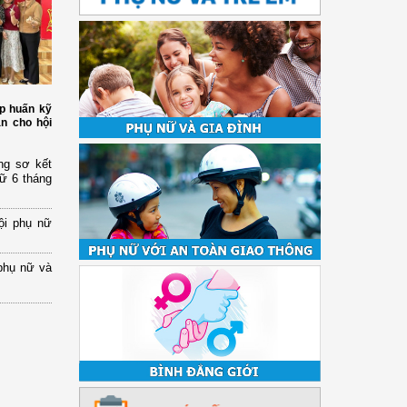
p huấn kỹ
àn cho hội
ng sơ kết
nữ 6 tháng
ội phụ nữ
phụ nữ và