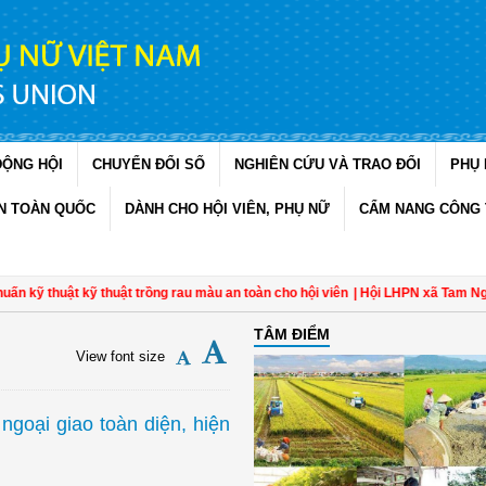
ĐỘNG HỘI
CHUYỂN ĐỔI SỐ
NGHIÊN CỨU VÀ TRAO ĐỔI
PHỤ 
N TOÀN QUỐC
DÀNH CHO HỘI VIÊN, PHỤ NỮ
CẨM NANG CÔNG 
t kỹ thuật trồng rau màu an toàn cho hội viên
| Hội LHPN xã Tam Ngãi, Vĩnh L
TÂM ĐIỂM
View font size
ngoại giao toàn diện, hiện