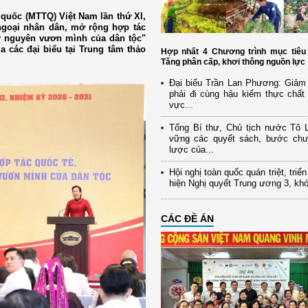
 quốc (MTTQ) Việt Nam lần thứ XI,
 ngoại nhân dân, mở rộng hợp tác
ỷ nguyên vươn mình của dân tộc"
a các đại biểu tại Trung tâm thảo
Hợp nhất 4 Chương trình mục tiêu 
Tăng phân cấp, khơi thông nguồn lực
Đại biểu Trần Lan Phương: Giảm 
phải đi cùng hậu kiểm thực chất 
vực...
Tổng Bí thư, Chủ tịch nước Tô
vững các quyết sách, bước chu
lược của...
Hội nghị toàn quốc quán triệt, triể
hiện Nghị quyết Trung ương 3, kh
CÁC ĐỀ ÁN