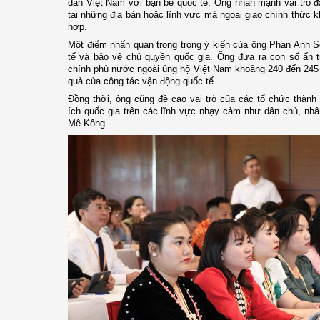
dân Việt Nam với bạn bè quốc tế. Ông nhấn mạnh vai trò đ
tại những địa bàn hoặc lĩnh vực mà ngoại giao chính thức k
hợp.
Một điểm nhấn quan trọng trong ý kiến của ông Phan Anh S
tế và bảo vệ chủ quyền quốc gia. Ông đưa ra con số ấn 
chính phủ nước ngoài ủng hộ Việt Nam khoảng 240 đến 245 
quả của công tác vận động quốc tế.
Đồng thời, ông cũng đề cao vai trò của các tổ chức thành v
ích quốc gia trên các lĩnh vực nhạy cảm như dân chủ, nh
Mê Kông.