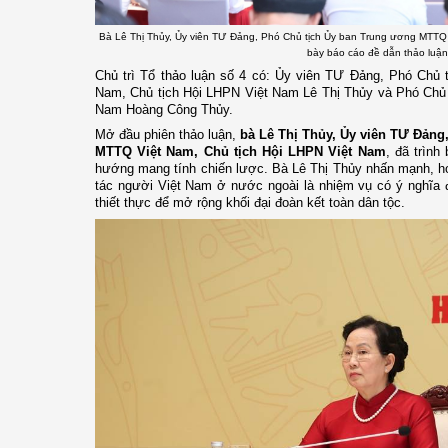
Bà Lê Thị Thủy, Ủy viên TƯ Đảng, Phó Chủ tịch Ủy ban Trung ương MTTQ V
bày báo cáo đề dẫn thảo luận
Chủ trì Tổ thảo luận số 4 có: Ủy viên TƯ Đảng, Phó Chủ
Nam, Chủ tịch Hội LHPN Việt Nam Lê Thị Thủy và Phó Chủ
Nam Hoàng Công Thủy.
Mở đầu phiên thảo luận,
bà Lê Thị Thủy, Ủy viên TƯ Đảng
MTTQ Việt Nam, Chủ tịch Hội LHPN Việt Nam
, đã trình
hướng mang tính chiến lược. Bà Lê Thị Thủy nhấn mạnh, ho
tác người Việt Nam ở nước ngoài là nhiệm vụ có ý nghĩa đ
thiết thực để mở rộng khối đại đoàn kết toàn dân tộc.