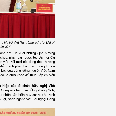
ơng MTTQ Việt Nam, Chủ tịch Hội LHPN
uận số 4
òng cốt, đề xuất những định hướng
hức nhân dân quốc tế. Đại hội đại
ến việc đổi mới nội dung theo hướng
ấu tranh phản bác các thông tin sai
uồn lực của cộng đồng người Việt Nam
 coi là chìa khóa để thúc đẩy chuyển
 hiệp các tổ chức hữu nghị Việt
 đối ngoại nhân dân. Ông khẳng định,
oại nhân dân hiện nay được xác định
ện đại, sánh ngang với đối ngoại Đảng