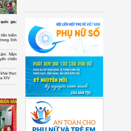
quốc gia:
tiền kiểm
trong lĩnh
 Lâm: Nắm
yển chiến
n khai thực
óa XIV