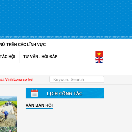
NỮ TRÊN CÁC LĨNH VỰC
TÁC HỘI
TƯ VẤN - HỎI ĐÁP
ong sơ kết công tác Hội và phong trào phụ nữ 6 tháng đầu năm 2026
| Đề án 93
VĂN BẢN HỘI