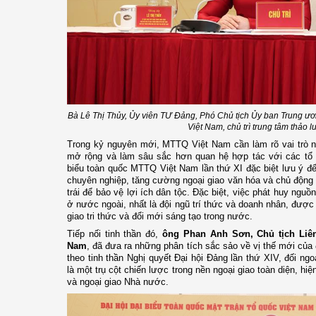
Bà Lê Thị Thủy, Ủy viên TƯ Đảng, Phó Chủ tịch Ủy ban Trung ư
Việt Nam, chủ trì trung tâm thảo l
Trong kỷ nguyên mới, MTTQ Việt Nam cần làm rõ vai trò n
mở rộng và làm sâu sắc hơn quan hệ hợp tác với các tổ c
biểu toàn quốc MTTQ Việt Nam lần thứ XI đặc biệt lưu ý đ
chuyên nghiệp, tăng cường ngoại giao văn hóa và chủ động đ
trái để bảo vệ lợi ích dân tộc. Đặc biệt, việc phát huy ng
ở nước ngoài, nhất là đội ngũ trí thức và doanh nhân, được
giao tri thức và đổi mới sáng tạo trong nước.
Tiếp nối tinh thần đó,
ông Phan Anh Sơn, Chủ tịch Liên
Nam
, đã đưa ra những phân tích sắc sảo về vị thế mới của
theo tinh thần Nghị quyết Đại hội Đảng lần thứ XIV, đối ng
là một trụ cột chiến lược trong nền ngoại giao toàn diện, hi
và ngoại giao Nhà nước.