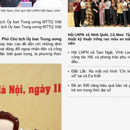
iệt Nam, Chủ tịch Hội LHPN Việt Nam, trình
 tịch Ủy ban Trung ương MTTQ Việt
 tịch Ủy ban Trung ương MTTQ Việt
Hội LHPN xã Ninh Quới, Cà Mau: Tậ
, Phó Chủ tịch Ủy ban Trung ương
thuật kỹ thuật trồng rau màu an to
viên
 bày báo cáo đề dẫn với những định
ạt động đối ngoại nhân dân và công
Hội LHPN xã Tam Ngãi, Vĩnh Lo
ặc biệt quan trọng, là phương thức
công tác Hội và phong trào phụ 
đầu...
Đắk Lắk: Ra mắt mô hình “Chi h
số” tại xã Ea Kiết
Đề án 938 nâng hiệu quả bảo vệ 
trẻ em trong thời đại số