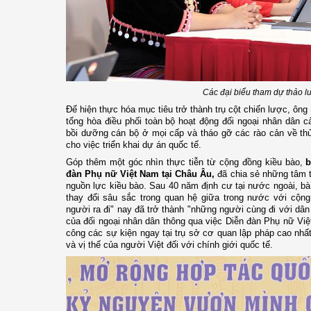
Các đại biểu tham dự thảo l
Để hiện thực hóa mục tiêu trở thành trụ cột chiến lược, ôn
tổng hòa điều phối toàn bộ hoạt động đối ngoại nhân dân c
bồi dưỡng cán bộ ở mọi cấp và tháo gỡ các rào cản về th
cho việc triển khai dự án quốc tế.
Góp thêm một góc nhìn thực tiễn từ cộng đồng kiều bào,
b
đàn Phụ nữ Việt Nam tại Châu Âu,
đã chia sẻ những tâm t
nguồn lực kiều bào. Sau 40 năm định cư tại nước ngoài, b
thay đổi sâu sắc trong quan hệ giữa trong nước với cộng
người ra đi" nay đã trở thành "những người cùng đi với d
của đối ngoại nhân dân thông qua việc Diễn đàn Phụ nữ Vi
công các sự kiện ngay tại trụ sở cơ quan lập pháp cao nhất
và vị thế của người Việt đối với chính giới quốc tế.