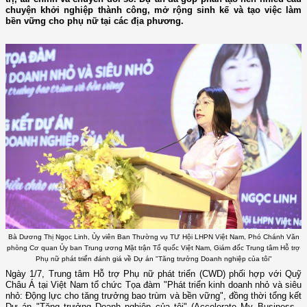
chuyện khởi nghiệp thành công, mở rộng sinh kế và tạo việc làm
bền vững cho phụ nữ tại các địa phương.
Bà Dương Thị Ngọc Linh, Ủy viên Ban Thường vụ TƯ Hội LHPN Việt Nam, Phó Chánh Văn
phòng Cơ quan Ủy ban Trung ương Mặt trận Tổ quốc Việt Nam, Giám đốc Trung tâm Hỗ trợ
Phụ nữ phát triển đánh giá về Dự án "Tăng trưởng Doanh nghiệp của tôi"
Ngày 1/7, Trung tâm Hỗ trợ Phụ nữ phát triển (CWD) phối hợp với Quỹ
Châu Á tại Việt Nam tổ chức Tọa đàm "Phát triển kinh doanh nhỏ và siêu
nhỏ: Động lực cho tăng trưởng bao trùm và bền vững", đồng thời tổng kết
Dự án "Tăng trưởng Doanh nghiệp của tôi" (Accelerate My Business -