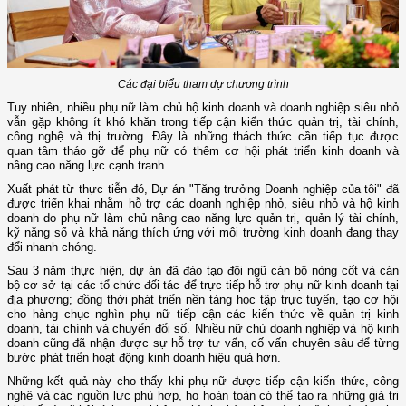
Các đại biểu tham dự chương trình
Tuy nhiên, nhiều phụ nữ làm chủ hộ kinh doanh và doanh nghiệp siêu nhỏ
vẫn gặp không ít khó khăn trong tiếp cận kiến thức quản trị, tài chính,
công nghệ và thị trường. Đây là những thách thức cần tiếp tục được
quan tâm tháo gỡ để phụ nữ có thêm cơ hội phát triển kinh doanh và
nâng cao năng lực cạnh tranh.
Xuất phát từ thực tiễn đó, Dự án "Tăng trưởng Doanh nghiệp của tôi" đã
được triển khai nhằm hỗ trợ các doanh nghiệp nhỏ, siêu nhỏ và hộ kinh
doanh do phụ nữ làm chủ nâng cao năng lực quản trị, quản lý tài chính,
kỹ năng số và khả năng thích ứng với môi trường kinh doanh đang thay
đổi nhanh chóng.
Sau 3 năm thực hiện, dự án đã đào tạo đội ngũ cán bộ nòng cốt và cán
bộ cơ sở tại các tổ chức đối tác để trực tiếp hỗ trợ phụ nữ kinh doanh tại
địa phương; đồng thời phát triển nền tảng học tập trực tuyến, tạo cơ hội
cho hàng chục nghìn phụ nữ tiếp cận các kiến thức về quản trị kinh
doanh, tài chính và chuyển đổi số. Nhiều nữ chủ doanh nghiệp và hộ kinh
doanh cũng đã nhận được sự hỗ trợ tư vấn, cố vấn chuyên sâu để từng
bước phát triển hoạt động kinh doanh hiệu quả hơn.
Những kết quả này cho thấy khi phụ nữ được tiếp cận kiến thức, công
nghệ và các nguồn lực phù hợp, họ hoàn toàn có thể tạo ra những giá trị