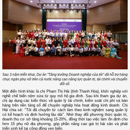
Sau 3 năm triển khai, Dự án "Tăng trưởng Doanh nghiệp của tôi" đã hỗ trợ hàng
chục ngàn phụ nữ trên cả nước nâng cao năng lực quản trị, tài chính và chuyển
đổi số.
Một điển hình khác là chị Phạm Thị Hải (tỉnh Thanh Hóa), khởi nghiệp với
nghề chế biến nộm sứa từ quy mô hộ gia đình. Sau khi tham gia dự án,
chị áp dụng các kiến thức về quản lý tài chính, kiểm soát chi phí và bán
hàng trên nền tảng số để chuyên nghiệp hóa hoạt động kinh doanh. Chị
Hải chia sẻ: "Tôi đã chuyển từ cách làm theo kinh nghiệm sang quản lý
có kế hoạch và định hướng lâu dài". Nhờ thay đổi phương thức quản trị,
doanh thu cơ sở tăng khoảng 15-20%, đồng thời tạo việc làm ổn định cho
hơn 15 phụ nữ địa phương, góp phần nâng cao giá trị hải sản và phát
triển sinh kế tại cộng đồng ven biển.