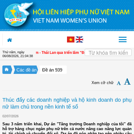
Truy cập nội dung luôn
Thứ năm, ngày
 kết Việt Nam - Thái Lan qua triển lãm "Đan kết hữu nghị"
| 4 định hướng về cô
06/08/2026
,
21:04:39
Các đề án
Đề án 939
Xem cỡ chữ
Thúc đẩy các doanh nghiệp và hộ kinh doanh do phụ
nữ làm chủ trong nền kinh tế số
02/07/2026
Sau 3 năm triển khai, Dự án "Tăng trưởng Doanh nghiệp của tôi" đã
hỗ trợ hàng chục ngàn phụ nữ trên cả nước nâng cao năng lực quản
trị, tài chính và chuyển đổi số. Dự án đã góp phần tạo nên nhiều câu