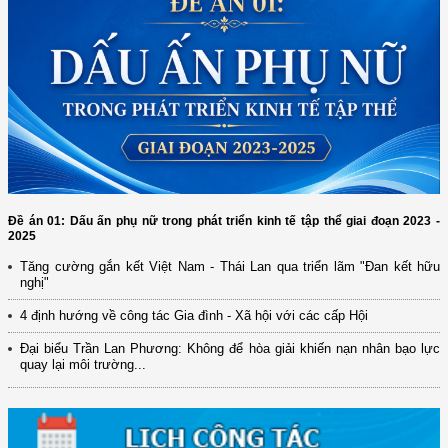
Đề án 01: Dấu ấn phụ nữ trong phát triển kinh tế tập thể giai đoạn 2023 -
2025
Tăng cường gắn kết Việt Nam - Thái Lan qua triển lãm "Đan kết hữu
(12/TB-HĐKH) V/v đăng ký, đề xuất nhiệm vụ Khoa học, công nghệ và
nghị"
đổi mới ...
4 định hướng về công tác Gia đình - Xã hội với các cấp Hội
(898/KH/ĐCT) Kế hoạch thực hiện Quyết định số 2415/QĐ-TTg ngày
31/10/2025 ...
Đại biểu Trần Lan Phương: Không để hòa giải khiến nạn nhân bạo lực
quay lại môi trường...
(417/QĐ-BNNMT) Quyết định phê duyệt Chương trình mục tiêu quốc gia
xây dựng ...
(891/KH-ĐCT) Kế hoạch thực hiện Nghị quyết số 72-NQ/TW ngày
9/9/2025 của Bộ ...