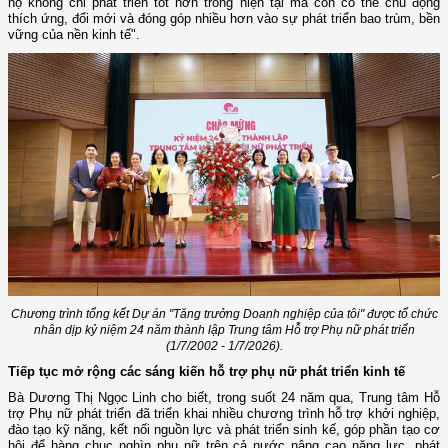
họ không chỉ phát triển tốt hơn trong hiện tại mà còn có thể chủ động
thích ứng, đổi mới và đóng góp nhiều hơn vào sự phát triển bao trùm, bền
vững của nền kinh tế".
Chương trình tổng kết Dự án "Tăng trưởng Doanh nghiệp của tôi" được tổ chức
nhân dịp kỷ niệm 24 năm thành lập Trung tâm Hỗ trợ Phụ nữ phát triển
(1/7/2002 - 1/7/2026).
Tiếp tục mở rộng các sáng kiến hỗ trợ phụ nữ phát triển kinh tế
Bà Dương Thị Ngọc Linh cho biết, trong suốt 24 năm qua, Trung tâm Hỗ
trợ Phụ nữ phát triển đã triển khai nhiều chương trình hỗ trợ khởi nghiệp,
đào tạo kỹ năng, kết nối nguồn lực và phát triển sinh kế, góp phần tạo cơ
hội để hàng chục nghìn phụ nữ trên cả nước nâng cao năng lực, phát