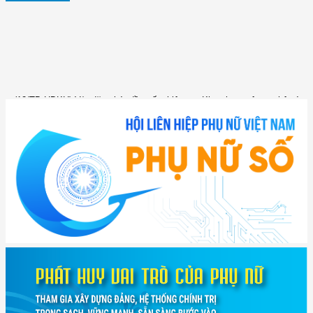
(12/TB-HĐKH) V/v đăng ký, đề xuất nhiệm vụ Khoa học, công nghệ và
đổi mới ...
(898/KH/ĐCT) Kế hoạch thực hiện Quyết định số 2415/QĐ-TTg ngày
31/10/2025 ...
(417/QĐ-BNNMT) Quyết định phê duyệt Chương trình mục tiêu quốc gia
xây dựng ...
(891/KH-ĐCT) Kế hoạch thực hiện Nghị quyết số 72-NQ/TW ngày
9/9/2025 của Bộ ...
(2415/QĐ-TTg) Quyết định về việc phê duyệt Đề án Hỗ trợ Phụ nữ khởi
nghiệp ...