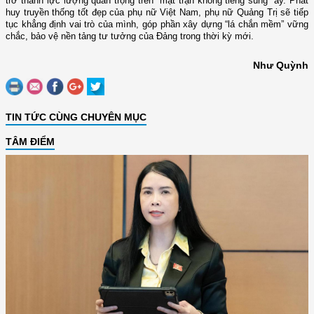
trở thành lực lượng quan trọng trên “mặt trận không tiếng súng” ấy. Phát
huy truyền thống tốt đẹp của phụ nữ Việt Nam, phụ nữ Quảng Trị sẽ tiếp
tục khẳng định vai trò của mình, góp phần xây dựng “lá chắn mềm” vững
chắc, bảo vệ nền tảng tư tưởng của Đảng trong thời kỳ mới.
Như Quỳnh
TIN TỨC CÙNG CHUYÊN MỤC
TÂM ĐIỂM