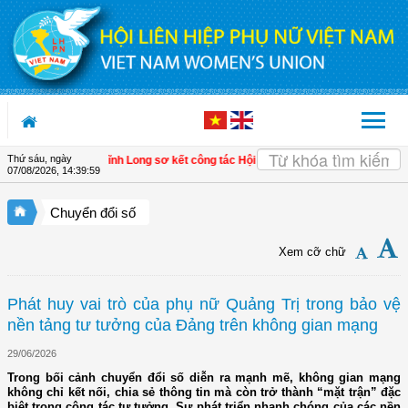
Truy cập nội dung luôn
Thứ sáu, ngày
 xã Tam Ngãi, Vĩnh Long sơ kết công tác Hội và phong trào phụ nữ 6 tháng đầu
07/08/2026
,
14:40:00
Chuyển đổi số
Xem cỡ chữ
Phát huy vai trò của phụ nữ Quảng Trị trong bảo vệ
nền tảng tư tưởng của Đảng trên không gian mạng
29/06/2026
Trong bối cảnh chuyển đổi số diễn ra mạnh mẽ, không gian mạng
không chỉ kết nối, chia sẻ thông tin mà còn trở thành “mặt trận” đặc
biệt trong công tác tư tưởng. Sự phát triển nhanh chóng của các nền