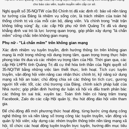
cho báo cáo viên, tuyên truyền viên cấp cơ sở.
Nghị quyết số 35-NQ/TW của Bộ Chính trị đã xác định rõ: bảo vệ nền tảng
tư tưởng của Đảng là nhiệm vụ sống còn, là trách nhiệm của toàn hệ
thống chính trị và của mỗi cán bộ, đảng viên. Và chính trong “mặt trận
không tiếng súng” ấy, các cấp Hội phụ nữ tỉnh Quảng Trị đã và đang
khẳng định vai trò là lực lượng quan trọng, góp phần xây dựng “lá chắn
mềm” vững chắc trên không gian mạng.
Phụ nữ - “Lá chắn mềm” trên không gian mạng
Xác định nhiệm vụ tuyên truyền, định hướng thông tin trên không gian
mạng là một trong những nội dung trọng tâm, quan trọng trong thực hiện
phong trào thi đua và các nhiệm vụ trọng tâm của Hội. Thời gian qua, các
cấp Hội LHPN tỉnh Quảng Trị đã cụ thể hóa tinh thần của Nghị quyết số
35-NQ/TW bằng những việc làm thiết thực, linh hoạt. Tích cực tuyên
truyền, vận động hội viên nâng cao nhận thức chính trị, kỹ năng sử dụng
mạng xã hội an toàn; chủ động chia sẻ các thông tin tích cực, gương
người tốt việc tốt, các chủ trương của Đảng, chính sách pháp luật của
Nhà nước; góp phần định hướng dư luận xã hội và đấu tranh phản bác
các thông tin sai trái, xuyên tạc. Toàn tỉnh hiện có hàng trăm trang
Facebook, Zalo do các cấp Hội quản lý, thu hút đông đảo hội viên tham
gia.
Để chủ động đổi mới phương thức hoạt động, từng bước ứng dụng công
nghệ thông tin và nền tảng số trong công tác tuyên truyền, vận động và
quản lý hội viên; xây dựng các nhóm truyền thông trên nền tảng mạng xã
hội, tổ chức các hoạt động tuyên truyền trực tuyến, hướng đến mục tiêu