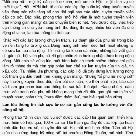
“Mỗi phụ nữ - một kỹ năng số cơ bản; mỗi cơ sở Hội - một dịch vụ số
thiết thực”, Hội LHPN tỉnh tổ chức các lớp tập huấn kỹ năng tuyên truyền
vận động trên nền tảng số cho đội ngũ báo cáo viên, tuyên truyền viên
cấp cơ sở. Đặc biệt, phong trào “mỗi hội viên là một tuyên truyền viên
trên không gian mạng” đã tạo chuyển biến rõ nét. Nếu trước đây, việc tiếp
cận thông tin chủ yếu mang tính thụ động thì nay, nhiều hội viên đã chủ
động chia sẻ, lan tỏa thông tin tích cực.
Khác với các lực lượng chuyên trách, sự tham gia của phụ nữ trong bảo
vệ nền tảng tư tưởng của Đảng mang tính mềm dẻo, linh hoạt nhưng lại
có sức lan tỏa sâu rộng. Từ những tài khoản cá nhân, những bài viết giản
dị, gần gũi, hội viên phụ nữ đã góp phần định hướng nhận thức trong cộng
đồng. Một chia sẻ đúng lúc, một bình luận có trách nhiệm không chỉ giúp
làm rõ thông tin mà còn góp phần hạn chế sự lan truyền của tin giả, tin
xấu, độc. Tại nhiều địa phương, các cấp Hội đã xây dựng lực lượng nòng
cốt tham gia đấu tranh trên không gian mạng. Những “tổ phụ nữ nòng cốt”
này thường xuyên theo dõi, nắm bắt dư luận, kịp thời phát hiện, báo cáo
và tham gia phản bác các thông tin sai trái, thù địch. Đáng chú ý, cách
thức đấu tranh của phụ nữ không mang tính đối đầu gay gắt mà thiên về
thuyết phục, phân tích, “mưa dầm thấm lâu”, tạo hiệu quả bền vững.
Lan tỏa thông tin tích cực từ cơ sở, gắn công tác tư tưởng với đời
sống xã hội
Phong trào “Bình dân học vụ số” được các cấp Hội quan tâm, triển khai
thực hiện có hiệu quả, 100% cơ sở Hội tham gia đầy đủ các lớp tập huấn
bình dân học vụ số, chuyển đổi số. R
a mắt mô hình điểm “Cán bộ Hội
giúp nhau ứng dụng kỹ năng số”
tại
phường Đồng Thuận
,
mô hình “Chợ