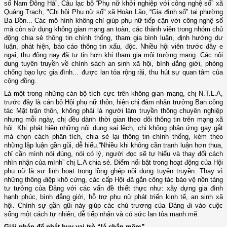
số Nam Đông Hà”
,
Câu lạc bộ “Phụ nữ khởi nghiệp với công nghệ số” xã
Quảng Trạch
,
"Chi hội Phụ nữ số" xã Hoàn Lão
,
“Gia đình số”
tại phường
Ba Đồn... Các mô hình không chỉ giúp phụ nữ tiếp cận với công nghệ số
mà còn sử dụng không gian mạng an toàn, các thành viên trong nhóm chủ
động chia sẻ thông tin chính thống, tham gia bình luận, định hướng dư
luận, phát hiện, báo cáo thông tin xấu, độc. Nhiều hội viên trước đây e
ngại, thụ động nay đã tự tin hơn khi tham gia môi trường mạng. Các nội
dung tuyên truyền về chính sách an sinh xã hội, bình đẳng giới, phòng
chống bạo lực gia đình… được lan tỏa rộng rãi, thu hút sự quan tâm của
cộng đồng.
Là một trong những cán bộ tích cực trên không gian mạng, chị N.T.L.A,
trước đây là cán bộ Hội phụ nữ thôn, hiện chị đảm nhận trưởng Ban công
tác Mặt trận thôn, không phải là người làm truyền thông chuyên nghiệp
nhưng mỗi ngày, chị đều dành thời gian theo dõi thông tin trên mạng xã
hội. Khi phát hiện những nội dung sai lệch, chị không phản ứng gay gắt
mà chọn cách phân tích, chia sẻ lại thông tin chính thống, kèm theo
những lập luận gần gũi, dễ hiểu.“Nhiều khi không cần tranh luận hơn thua,
chỉ cần mình nói đúng, nói có lý, người đọc sẽ tự hiểu và thay đổi cách
nhìn nhận của mình” chị L.A chia sẻ. Điểm nổi bật trong hoạt động của Hội
phụ nữ là sự linh hoạt trong lồng ghép nội dung tuyên truyền. Thay vì
những thông điệp khô cứng, các cấp Hội đã gắn công tác bảo vệ nền tảng
tư tưởng của Đảng với các vấn đề thiết thực như: xây dựng gia đình
hạnh phúc, bình đẳng giới, hỗ trợ phụ nữ phát triển kinh tế, an sinh xã
hội. Chính sự gần gũi này giúp các chủ trương của Đảng đi vào cuộc
sống một cách tự nhiên, dễ tiếp nhận và có sức lan tỏa mạnh mẽ.
Giải pháp để phát huy vai trò “lá chắn mềm”