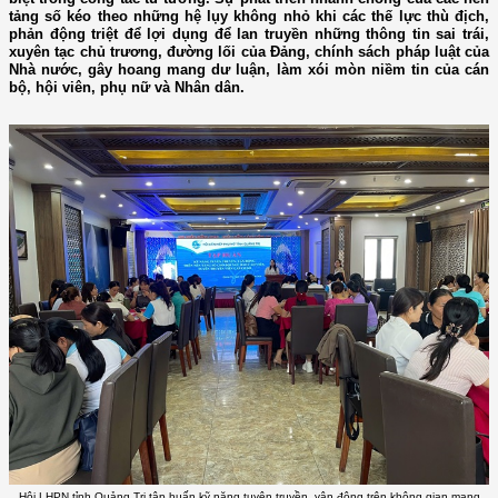
tảng số kéo theo những hệ lụy không nhỏ khi các thế lực thù địch,
phản động triệt để lợi dụng để lan truyền những thông tin sai trái,
xuyên tạc chủ trương, đường lối của Đảng, chính sách pháp luật của
Nhà nước, gây hoang mang dư luận, làm xói mòn niềm tin của cán
bộ, hội viên, phụ nữ và Nhân dân.
Hội LHPN tỉnh Quảng Trị tập huấn kỹ năng tuyên truyền, vận động trên không gian mạng