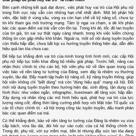
Bên cạnh những kết quả đạt được, việc phát huy vai trò của Hội phụ nữ
trong lĩnh vực này vẫn còn những hạn chế nhất định. Một bộ phận hội
viên, đặc biệt ở vùng sâu, vùng xa còn hạn chế về kỹ năng số, chưa tự
tin khi tham gia môi trường mạng. Tâm lý ngại va chạm, e dè khi phản
bác các quan điểm sai trái vẫn còn tồn tại. Trong khi đó, tốc độ lan truyền
của tin giả, tin sai sự thật ngày càng nhanh, trong khi việc kiểm chứng
thông tin còn gặp nhiều khó khăn. Ngoài ra, một số nội dung tuyên truyền
còn thiếu hấp dẫn, chưa bắt kịp xu hướng truyền thông hiện đại, dẫn đến
hiệu quả lan tỏa chưa cao.
Để tiếp tục khẳng định vai trò của mình trong tình hình mới, các cấp Hội
phụ nữ tiếp tục triển khai đồng bộ nhiều giải pháp. Trước hết, nâng cao
nhận thức chính trị cho cán bộ, hội viên phụ nữ về tầm quan trọng của
việc bảo vệ nền tảng tư tưởng của Đảng, xem đây là nhiệm vụ thường
xuyên, lâu dài. Đẩy mạnh tập huấn kỹ năng số, kỹ năng truyền thông, giúp
hội viên không chỉ “biết dùng” mà còn “dùng hiệu quả” mạng xã hội. Đổi
mới nội dung tuyên truyền theo hướng hiện đại, sinh động, tận dụng các
hình thức như video ngắn, infographic, livestream để tăng sức hấp dẫn.
Xây dựng và nhân rộng các mô hình hiệu quả, phát huy vai trò của lực
lượng nòng cốt; đồng thời tăng cường phối hợp với Mặt trận Tổ quốc và
các tổ chức chính trị - xã hội trong công tác tuyên truyền, đấu tranh phản
bác các quan điểm sai trái.
Có thể khẳng định, bảo vệ nền tảng tư tưởng của Đảng là nhiệm vụ vừa
cấp bách, vừa lâu dài, đòi hỏi sự vào cuộc của cả hệ thống chính trị.
Trong đó, phụ nữ, với sự mềm mại, bền bỉ nhưng đầy sức lan tỏa đang