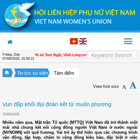
Skip to Content
Friday, Day
iên
| Hội LHPN xã Tam Ngãi, Vĩnh Long sơ kết công tác Hội và phong trào phụ 
07/08/2026
,
15:56:22
Tin tức sự kiện
Tâm điểm
View font size
Vun đắp khối đại đoàn kết từ muôn phương
15/05/2026
Nhiều năm qua, Mặt trận Tổ quốc (MTTQ) Việt Nam đã trở thành một
mái nhà chung kết nối cộng đồng người Việt Nam ở nước ngoài
(NVNONN) với quê hương. Vai trò ấy thể hiện qua các chương trình
vận động, tập hợp, chăm lo cộng đồng kiều bào, đặc biệt ở việc