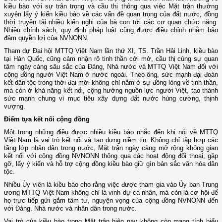
kiều bào với sự trân trọng và cầu thị thông qua việc Mặt trận thường
xuyên lấy ý kiến kiều bào về các vấn đề quan trọng của đất nước, đồng
thời truyền tải nhiều kiến nghị của bà con tới các cơ quan chức năng.
Nhiều chính sách, quy định pháp luật cũng được điều chỉnh nhằm bảo
đảm quyền lợi của NVNONN.
Tham dự Đại hội MTTQ Việt Nam lần thứ XI, TS. Trần Hải Linh, kiều bào
tại Hàn Quốc, cũng cảm nhận rõ tinh thần cởi mở, cầu thị cùng sự quan
tâm ngày càng sâu sắc của Đảng, Nhà nước và MTTQ Việt Nam đối với
cộng đồng người Việt Nam ở nước ngoài. Theo ông, sức mạnh đại đoàn
kết dân tộc trong thời đại mới không chỉ nằm ở sự đồng lòng về tinh thần,
mà còn ở khả năng kết nối, cộng hưởng nguồn lực người Việt, tạo thành
sức mạnh chung vì mục tiêu xây dựng đất nước hùng cường, thịnh
vượng.
Điểm tựa kết nối cộng đồng
Một trong những điều được nhiều kiều bào nhắc đến khi nói về MTTQ
Việt Nam là vai trò kết nối và tạo dựng niềm tin. Không chỉ tập hợp các
tầng lớp nhân dân trong nước, Mặt trận ngày càng mở rộng không gian
kết nối với cộng đồng NVNONN thông qua các hoạt động đối thoại, gặp
gỡ, lấy ý kiến và hỗ trợ cộng đồng kiều bào giữ gìn bản sắc văn hóa dân
tộc.
Nhiều Ủy viên là kiều bào cho rằng việc được tham gia vào Ủy ban Trung
ương MTTQ Việt Nam không chỉ là vinh dự cá nhân, mà còn là cơ hội để
họ trực tiếp gửi gắm tâm tư, nguyện vọng của cộng đồng NVNONN đến
với Đảng, Nhà nước và nhân dân trong nước.
Vai trò của kiều bào trong Mặt trận hiện nay không còn mang tính biểu