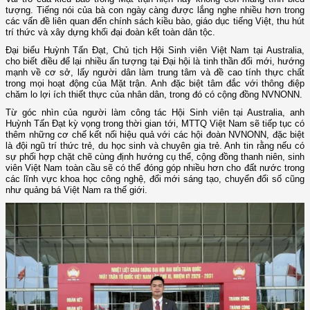
tượng. Tiếng nói của bà con ngày càng được lắng nghe nhiều hơn trong
các vấn đề liên quan đến chính sách kiều bào, giáo dục tiếng Việt, thu hút
trí thức và xây dựng khối đại đoàn kết toàn dân tộc.
Đại biểu Huỳnh Tấn Đạt, Chủ tịch Hội Sinh viên Việt Nam tại Australia,
cho biết điều để lại nhiều ấn tượng tại Đại hội là tinh thần đổi mới, hướng
mạnh về cơ sở, lấy người dân làm trung tâm và đề cao tính thực chất
trong mọi hoạt động của Mặt trận. Anh đặc biệt tâm đắc với thông điệp
chăm lo lợi ích thiết thực của nhân dân, trong đó có cộng đồng NVNONN.
Từ góc nhìn của người làm công tác Hội Sinh viên tại Australia, anh
Huỳnh Tấn Đạt kỳ vọng trong thời gian tới, MTTQ Việt Nam sẽ tiếp tục có
thêm những cơ chế kết nối hiệu quả với các hội đoàn NVNONN, đặc biệt
là đội ngũ trí thức trẻ, du học sinh và chuyên gia trẻ. Anh tin rằng nếu có
sự phối hợp chặt chẽ cùng định hướng cụ thể, cộng đồng thanh niên, sinh
viên Việt Nam toàn cầu sẽ có thể đóng góp nhiều hơn cho đất nước trong
các lĩnh vực khoa học công nghệ, đổi mới sáng tạo, chuyển đổi số cũng
như quảng bá Việt Nam ra thế giới.