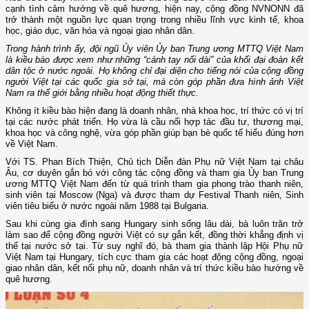
cạnh tình cảm hướng về quê hương, hiện nay, cộng đồng NVNONN đã
trở thành một nguồn lực quan trọng trong nhiều lĩnh vực kinh tế, khoa
học, giáo dục, văn hóa và ngoại giao nhân dân.
Trong hành trình ấy, đội ngũ Ủy viên Ủy ban Trung ương MTTQ Việt Nam
là kiều bào được xem như những “cánh tay nối dài” của khối đại đoàn kết
dân tộc ở nước ngoài. Họ không chỉ đại diện cho tiếng nói của cộng đồng
người Việt tại các quốc gia sở tại, mà còn góp phần đưa hình ảnh Việt
Nam ra thế giới bằng nhiều hoạt động thiết thực.
Không ít kiều bào hiện đang là doanh nhân, nhà khoa học, trí thức có vị trí
tại các nước phát triển. Họ vừa là cầu nối hợp tác đầu tư, thương mại,
khoa học và công nghệ, vừa góp phần giúp bạn bè quốc tế hiểu đúng hơn
về Việt Nam.
Với TS. Phan Bích Thiện, Chủ tịch Diễn đàn Phụ nữ Việt Nam tại châu
Âu, cơ duyên gắn bó với công tác cộng đồng và tham gia Ủy ban Trung
ương MTTQ Việt Nam đến từ quá trình tham gia phong trào thanh niên,
sinh viên tại Moscow (Nga) và được tham dự Festival Thanh niên, Sinh
viên tiêu biểu ở nước ngoài năm 1988 tại Bulgaria.
Sau khi cùng gia đình sang Hungary sinh sống lâu dài, bà luôn trăn trở
làm sao để cộng đồng người Việt có sự gắn kết, đồng thời khẳng định vị
thế tại nước sở tại. Từ suy nghĩ đó, bà tham gia thành lập Hội Phụ nữ
Việt Nam tại Hungary, tích cực tham gia các hoạt động cộng đồng, ngoại
giao nhân dân, kết nối phụ nữ, doanh nhân và trí thức kiều bào hướng về
quê hương.