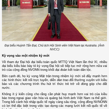
Đại biểu Huỳnh Tấn Đạt, Chủ tịch Hội Sinh viên Việt Nam tại Australia. (Ảnh
NVCC)
Kỳ vọng vào một nhiệm kỳ mới
Về tham dự Đại hội đại biểu toàn quốc MTTQ Việt Nam lần thứ XI, nhiều
đại biểu kiều bào bày tỏ kỳ vọng Đại hội sẽ tiếp tục mở rộng hơn nữa vai
trò của cộng đồng NVONN trong khối đại đoàn kết toàn dân tộc.
Bên cạnh đó, họ kỳ vọng Mặt trận trong nhiệm kỳ mới sẽ đẩy mạnh hơn
các hình thức kết nối trực tuyến, diễn đàn trao đổi thường xuyên với kiều
bào và các chương trình thu hút trí thức trẻ trở về đóng góp cho đất
nước.
Không ít ý kiến cũng cho rằng cần phát huy mạnh hơn vai trò của kiều
bào trong ngoại giao văn hóa và quảng bá hình ảnh Việt Nam ra thế giới.
Trong bối cảnh hội nhập quốc tế ngày càng sâu rộng, cộng đồng NVNONN
có lợi thế đặc biệt trong việc tạo dựng các mạng lưới kết nối quốc tế về