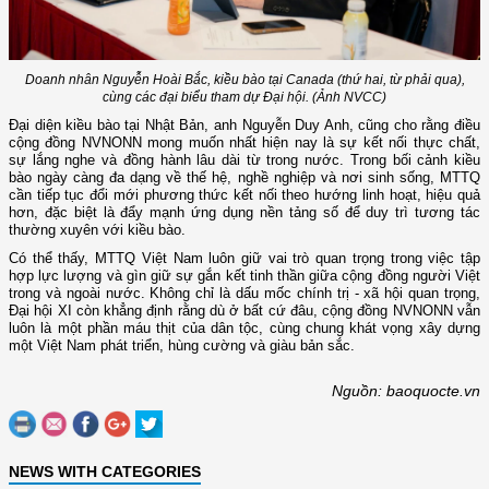
Doanh nhân Nguyễn Hoài Bắc, kiều bào tại Canada (thứ hai, từ phải qua),
cùng các đại biểu tham dự Đại hội. (Ảnh NVCC)
Đại diện kiều bào tại Nhật Bản, anh Nguyễn Duy Anh, cũng cho rằng điều
cộng đồng NVNONN mong muốn nhất hiện nay là sự kết nối thực chất,
sự lắng nghe và đồng hành lâu dài từ trong nước. Trong bối cảnh kiều
bào ngày càng đa dạng về thế hệ, nghề nghiệp và nơi sinh sống, MTTQ
cần tiếp tục đổi mới phương thức kết nối theo hướng linh hoạt, hiệu quả
hơn, đặc biệt là đẩy mạnh ứng dụng nền tảng số để duy trì tương tác
thường xuyên với kiều bào.
Có thể thấy, MTTQ Việt Nam luôn giữ vai trò quan trọng trong việc tập
hợp lực lượng và gìn giữ sự gắn kết tinh thần giữa cộng đồng người Việt
trong và ngoài nước. Không chỉ là dấu mốc chính trị - xã hội quan trọng,
Đại hội XI còn khẳng định rằng dù ở bất cứ đâu, cộng đồng NVNONN vẫn
luôn là một phần máu thịt của dân tộc, cùng chung khát vọng xây dựng
một Việt Nam phát triển, hùng cường và giàu bản sắc.
Nguồn: baoquocte.vn
NEWS WITH CATEGORIES