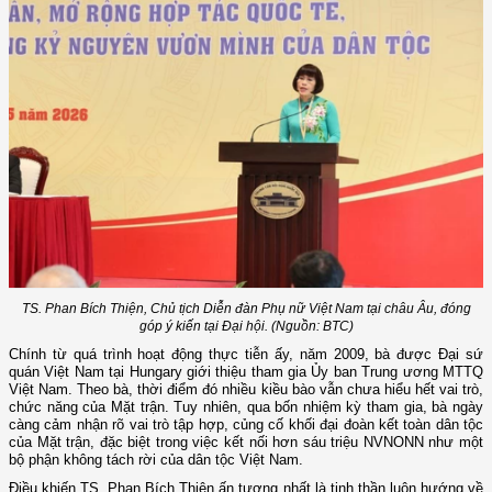
TS. Phan Bích Thiện, Chủ tịch Diễn đàn Phụ nữ Việt Nam tại châu Âu, đóng
góp ý kiến tại Đại hội. (Nguồn: BTC)
Chính từ quá trình hoạt động thực tiễn ấy, năm 2009, bà được Đại sứ
quán Việt Nam tại Hungary giới thiệu tham gia Ủy ban Trung ương MTTQ
Việt Nam. Theo bà, thời điểm đó nhiều kiều bào vẫn chưa hiểu hết vai trò,
chức năng của Mặt trận. Tuy nhiên, qua bốn nhiệm kỳ tham gia, bà ngày
càng cảm nhận rõ vai trò tập hợp, củng cố khối đại đoàn kết toàn dân tộc
của Mặt trận, đặc biệt trong việc kết nối hơn sáu triệu NVNONN như một
bộ phận không tách rời của dân tộc Việt Nam.
Điều khiến TS. Phan Bích Thiện ấn tượng nhất là tinh thần luôn hướng về