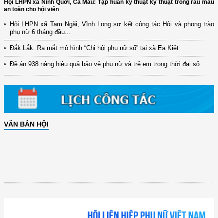
Hội LHPN xã Ninh Quới, Cà Mau: Tập huấn kỹ thuật kỹ thuật trồng rau màu
an toàn cho hội viên
Hội LHPN xã Tam Ngãi, Vĩnh Long sơ kết công tác Hội và phong trào
phụ nữ 6 tháng đầu...
Đắk Lắk: Ra mắt mô hình “Chi hội phụ nữ số” tại xã Ea Kiết
Đề án 938 nâng hiệu quả bảo vệ phụ nữ và trẻ em trong thời đại số
VĂN BẢN HỘI