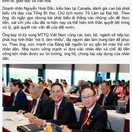
kinh tế, giáo dục và văn hóa.
Doanh nhân Nguyễn Hoài Bắc, kiều bào tại Canada, đánh giá cao bài phát
biểu chỉ đạo của Tổng Bí thư, Chủ tịch nước Tô Lâm tại Đại hội. Theo
ông, dù ngắn gọn nhưng bài phát biểu đi thẳng vào những vấn đề thực
tiễn, sát với yêu cầu đặt ra hiện nay và thể hiện tinh thần quyết liệt trong
xử lý, giải quyết các vấn đề của đất nước.
Ông bày tỏ kỳ vọng MTTQ Việt Nam cùng các ban, bộ, ngành sẽ tiếp tục
phát huy tinh thần “nói ít, làm nhiều”, lấy người dân làm trung tâm để phục
vụ. Theo ông, sức mạnh của Đảng bắt nguồn từ sự gắn bó máu thịt với
nhân dân; Nhà nước vững mạnh vì dựa vào nhân dân và chế độ bền
vững bởi nhận được sự tin tưởng, ủng hộ, chung tay xây dựng của nhân
dân.