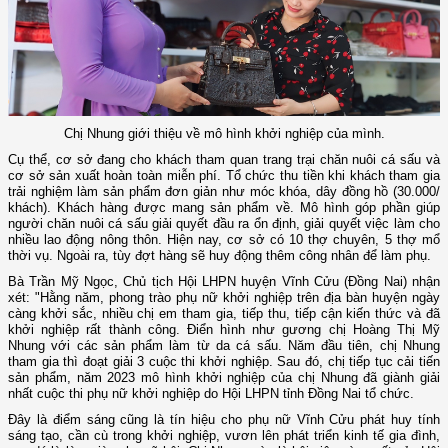
Chị Nhung giới thiệu về mô hình khởi nghiệp của mình.
Cụ thể, cơ sở đang cho khách tham quan trang trại chăn nuôi cá sấu và
cơ sở sản xuất hoàn toàn miễn phí. Tổ chức thu tiền khi khách tham gia
trải nghiệm làm sản phẩm đơn giản như móc khóa, dây đồng hồ (30.000/
khách). Khách hàng được mang sản phẩm về. Mô hình góp phần giúp
người chăn nuôi cá sấu giải quyết đầu ra ổn định, giải quyết việc làm cho
nhiều lao động nông thôn. Hiện nay, cơ sở có 10 thợ chuyên, 5 thợ mổ
thời vụ. Ngoài ra, tùy đợt hàng sẽ huy động thêm công nhân để làm phụ.
Bà Trần Mỹ Ngọc, Chủ tịch Hội LHPN huyện Vĩnh Cửu (Đồng Nai) nhận
xét: "Hằng năm, phong trào phụ nữ khởi nghiệp trên địa bàn huyện ngày
càng khởi sắc, nhiều chị em tham gia, tiếp thu, tiếp cận kiến thức và đã
khởi nghiệp rất thành công. Điển hình như gương chị Hoàng Thị Mỹ
Nhung với các sản phẩm làm từ da cá sấu. Năm đầu tiên, chị Nhung
tham gia thì đoạt giải 3 cuộc thi khởi nghiệp. Sau đó, chị tiếp tục cải tiến
sản phẩm, năm 2023 mô hình khởi nghiệp của chị Nhung đã giành giải
nhất cuộc thi phụ nữ khởi nghiệp do Hội LHPN tỉnh Đồng Nai tổ chức.
Đây là điểm sáng cũng là tín hiệu cho phụ nữ Vĩnh Cửu phát huy tính
sáng tạo, cần cù trong khởi nghiệp, vươn lên phát triển kinh tế gia đình,