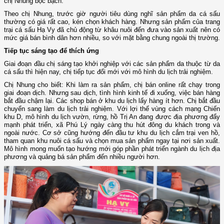
chị Nhung bộc bạch.
Theo chị Nhung, trước giờ người tiêu dùng nghĩ sản phẩm da cá sấu
thường có giá rất cao, kén chọn khách hàng. Nhưng sản phẩm của trang
trại cá sấu Hạ Vy đã chủ động từ khâu nuôi đến đưa vào sản xuất nên có
mức giá bán bình dân hơn nhiều, so với mặt bằng chung ngoài thị trường.
Tiếp tục sáng tạo để thích ứng
Giai đoạn đầu chị sáng tạo khởi nghiệp với các sản phẩm da thuộc từ da
cá sấu thì hiện nay, chị tiếp tục đổi mới với mô hình du lịch trải nghiệm.
Chị Nhung cho biết: Khi làm ra sản phẩm, chị bán online rất chạy trong
giai đoạn dịch. Nhưng sau dịch, tình hình kinh tế đi xuống, việc bán hàng
bắt đầu chậm lại. Các shop bán ở khu du lịch lấy hàng ít hơn. Chị bắt đầu
chuyển sang làm du lịch trải nghiệm. Với lợi thế vùng cách mạng Chiến
khu D, mô hình du lịch vườn, rừng, hồ Trị An đang được địa phương đẩy
mạnh phát triển, xã Phú Lý ngày càng thu hút đông du khách trong và
ngoài nước. Cơ sở cũng hướng đến đầu tư khu du lịch cắm trại ven hồ,
tham quan khu nuôi cá sấu và chọn mua sản phẩm ngay tại nơi sản xuất.
Mô hình mong muốn tạo hướng mới góp phần phát triển ngành du lịch địa
phương và quảng bá sản phẩm đến nhiều người hơn.