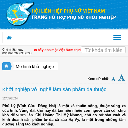
Truy cập nội dung luôn
Chủ nhật, ngày
 kinh tế tư nhân - Đòn bẩy cho một Việt Nam thịnh vượng
| Hội LHPN tỉnh Kiên G
09/08/2026
,
03:30:33
Mô hình khởi nghiệp
Xem cỡ chữ
Khởi nghiệp với nghề làm sản phẩm da thuộc
12/05/2024
Phú Lý (Vĩnh Cửu, Đồng Nai) là một xã thuần nông, thuộc vùng xa
của tỉnh. Vùng đất khó này đã tạo nên nhiều con người cần cù, chịu
khó để vươn lên. Chị Hoàng Thị Mỹ Nhung, chủ cơ sở sản xuất và
kinh doanh sản phẩm từ da cá sấu Hạ Vy, là một trong những tấm
gương sáng tạo khởi nghiệp.