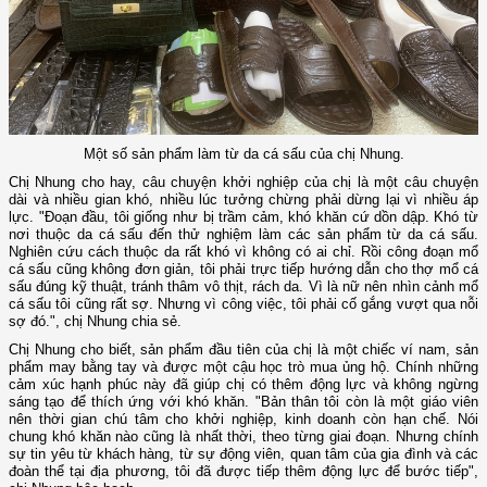
Một số sản phẩm làm từ da cá sấu của chị Nhung.
Chị Nhung cho hay, câu chuyện khởi nghiệp của chị là một câu chuyện
dài và nhiều gian khó, nhiều lúc tưởng chừng phải dừng lại vì nhiều áp
lực. "Đoạn đầu, tôi giống như bị trầm cảm, khó khăn cứ dồn dập. Khó từ
nơi thuộc da cá sấu đến thử nghiệm làm các sản phẩm từ da cá sấu.
Nghiên cứu cách thuộc da rất khó vì không có ai chỉ. Rồi công đoạn mổ
cá sấu cũng không đơn giản, tôi phải trực tiếp hướng dẫn cho thợ mổ cá
sấu đúng kỹ thuật, tránh thâm vô thịt, rách da. Vì là nữ nên nhìn cảnh mổ
cá sấu tôi cũng rất sợ. Nhưng vì công việc, tôi phải cố gắng vượt qua nỗi
sợ đó.", chị Nhung chia sẻ.
Chị Nhung cho biết, sản phẩm đầu tiên của chị là một chiếc ví nam, sản
phẩm may bằng tay và được một cậu học trò mua ủng hộ. Chính những
cảm xúc hạnh phúc này đã giúp chị có thêm động lực và không ngừng
sáng tạo để thích ứng với khó khăn. "Bản thân tôi còn là một giáo viên
nên thời gian chú tâm cho khởi nghiệp, kinh doanh còn hạn chế. Nói
chung khó khăn nào cũng là nhất thời, theo từng giai đoạn. Nhưng chính
sự tin yêu từ khách hàng, từ sự động viên, quan tâm của gia đình và các
đoàn thể tại địa phương, tôi đã được tiếp thêm động lực để bước tiếp",