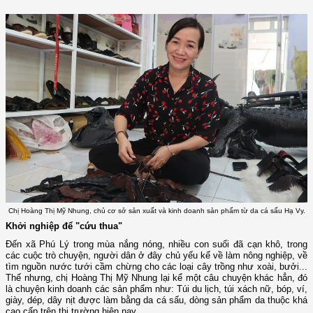
Chị Hoàng Thị Mỹ Nhung, chủ cơ sở sản xuất và kinh doanh sản phẩm từ da cá sấu Hạ Vy.
Khởi nghiệp để "cứu thua"
Đến xã Phú Lý trong mùa nắng nóng, nhiều con suối đã cạn khô, trong
các cuộc trò chuyện, người dân ở đây chủ yếu kể về làm nông nghiệp, về
tìm nguồn nước tưới cầm chừng cho các loại cây trồng như xoài, bưởi...
Thế nhưng, chị Hoàng Thị Mỹ Nhung lại kể một câu chuyện khác hẳn, đó
là chuyện kinh doanh các sản phẩm như: Túi du lịch, túi xách nữ, bóp, ví,
giày, dép, dây nịt được làm bằng da cá sấu, dòng sản phẩm da thuộc khá
cao cấp trên thị trường hiện nay.