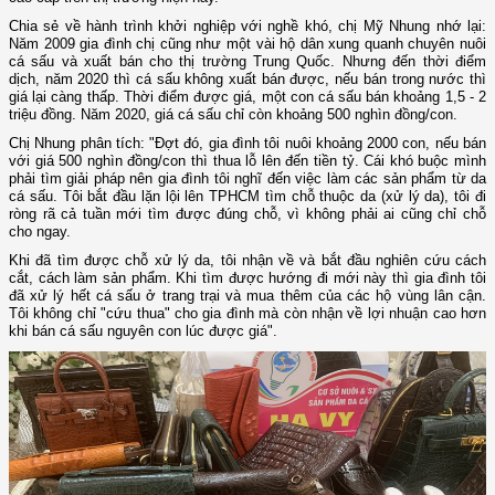
Chia sẻ về hành trình khởi nghiệp với nghề khó, chị Mỹ Nhung nhớ lại:
Năm 2009 gia đình chị cũng như một vài hộ dân xung quanh chuyên nuôi
cá sấu và xuất bán cho thị trường Trung Quốc. Nhưng đến thời điểm
dịch, năm 2020 thì cá sấu không xuất bán được, nếu bán trong nước thì
giá lại càng thấp. Thời điểm được giá, một con cá sấu bán khoảng 1,5 - 2
triệu đồng. Năm 2020, giá cá sấu chỉ còn khoảng 500 nghìn đồng/con.
Chị Nhung phân tích: "Đợt đó, gia đình tôi nuôi khoảng 2000 con, nếu bán
với giá 500 nghìn đồng/con thì thua lỗ lên đến tiền tỷ. Cái khó buộc mình
phải tìm giải pháp nên gia đình tôi nghĩ đến việc làm các sản phẩm từ da
cá sấu. Tôi bắt đầu lặn lội lên TPHCM tìm chỗ thuộc da (xử lý da), tôi đi
ròng rã cả tuần mới tìm được đúng chỗ, vì không phải ai cũng chỉ chỗ
cho ngay.
Khi đã tìm được chỗ xử lý da, tôi nhận về và bắt đầu nghiên cứu cách
cắt, cách làm sản phẩm. Khi tìm được hướng đi mới này thì gia đình tôi
đã xử lý hết cá sấu ở trang trại và mua thêm của các hộ vùng lân cận.
Tôi không chỉ "cứu thua" cho gia đình mà còn nhận về lợi nhuận cao hơn
khi bán cá sấu nguyên con lúc được giá".