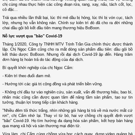
chị cùng nhau thực hiện các công đoạn rửa, rang, xay, nấu, tách cốt, lọc,
cô đặc...
Trải qua nhiều lần thất bại, lúc thì mẻ dầu bị hỏng, lúc thì bị vón cục, tách
lớp, nhưng họ vẫn không nản. Chính sự kiên trì đó đã cho ra đời những
chai dầu gội bồ kết đầu tiên mang thương hiệu BoBoon.
Nỗ lực vượt qua "bão" Covid-19
Tháng 1/2020, Công ty TNHH MTV Trịnh Trần Gia chính thức được thành
lập. Chị Ngọc Cẩm cũng cho ra mắt dòng sản phẩm đầu tiên: dầu gội bồ
kết thảo dược BoBoon. Nhưng rồi đại dịch Covid-19 ập đến. Hàng trăm
đơn hàng bị hoàn trả do tác động của đại dịch.
Bí quyết khởi nghiệp của chị Ngọc Cẩm:
- Kiên trì theo đuổi đam mê.
- Hướng tới các giá trị cộng đồng và phát triển bền vững.
- Không chỉ đầu tư vào nghiên cứu, sản xuất, vấn đề thương hiệu, bao bì,
nhãn mác cũng cần được quan tâm để nâng tầm sản phẩm, tạo sự tin
tưởng, thuận lợi trong tiếp cận khách hàng.
"Nhiều đêm tôi thức trắng, nhìn những gói hàng bị trả về mà nước mắt cứ
rơi", chị Cẩm nhớ lại. Thay vì từ bỏ, hai vợ chồng chị quyết định vượt
"bão" Covid-19. Họ tìm hướng đa dạng hóa sản phẩm, kết hợp bán hàng
qua mạng xã hội và sàn thương mại điện tử.
Vừa làm, chị Cẩm cùng chồng vừa học cách quay, dựng video quảng bá