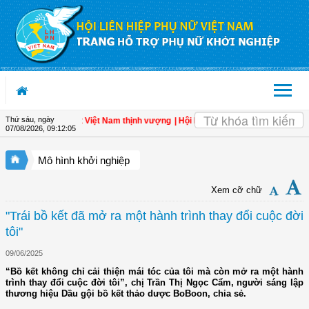
Truy cập nội dung luôn
Thứ sáu, ngày
- Đòn bẩy cho một Việt Nam thịnh vượng
| Hội LHPN tỉnh Kiên Giang biểu dương p
07/08/2026
,
09:12:06
Mô hình khởi nghiệp
Xem cỡ chữ
"Trái bồ kết đã mở ra một hành trình thay đổi cuộc đời
tôi"
09/06/2025
“Bồ kết không chỉ cải thiện mái tóc của tôi mà còn mở ra một hành
trình thay đổi cuộc đời tôi”, chị Trần Thị Ngọc Cẩm, người sáng lập
thương hiệu Dầu gội bồ kết thảo dược BoBoon, chia sẻ.