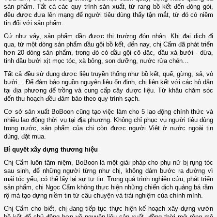
sản phẩm. Tất cả các quy trình sản xuất, từ rang bồ kết đến đóng gói,
đều được đưa lên mạng để người tiêu dùng thấy tận mắt, từ đó có niềm
tin đối với sản phẩm.
Cứ như vậy, sản phẩm dần được thị trường đón nhận. Khi đại dịch đi
qua, từ một dòng sản phẩm dầu gội bồ kết, đến nay, chị Cẩm đã phát triển
hơn 20 dòng sản phẩm, trong đó có dầu gội cô đặc, dầu xả bưởi - dừa,
tinh dầu bưởi xịt mọc tóc, xà bông, son dưỡng, nước rửa chén…
Tất cả đều sử dụng dược liệu truyền thống như bồ kết, quế, gừng, sả, vỏ
bưởi… Để đảm bảo nguồn nguyên liệu ổn định, chị liên kết với các hộ dân
tại địa phương để trồng và cung cấp cây dược liệu. Từ khâu chăm sóc
đến thu hoạch đều đảm bảo theo quy trình sạch.
Cơ sở sản xuất BoBoon cũng tạo việc làm cho 5 lao động chính thức và
nhiều lao động thời vụ tại địa phương. Không chỉ phục vụ người tiêu dùng
trong nước, sản phẩm của chị còn được người Việt ở nước ngoài tin
dùng, đặt mua.
Bí quyết xây dựng thương hiệu
Chị Cẩm luôn tâm niệm, BoBoon là một giải pháp cho phụ nữ bị rụng tóc
sau sinh, để những người từng như chị, không dám bước ra đường vì
mái tóc yếu, có thể lấy lại sự tự tin. Trong quá trình nghiên cứu, phát triển
sản phẩm, chị Ngọc Cẩm không thực hiện những chiến dịch quảng bá rầm
rộ mà tạo dựng niềm tin từ câu chuyện và trải nghiệm của chính mình.
Chị Cẩm cho biết, chị đang tiếp tục thực hiện kế hoạch xây dựng vườn
bồ kết để chủ động hơn về nguyên liệu sản xuất, đồng thời mở rộng mô