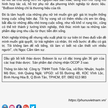
hình hợp tác xã, hỗ trợ phụ nữ địa phương khởi nghiệp từ dược liệu.
"BoBoon không chỉ là thương hiệu của tôi.
Đó là tâm huyết của những phụ nữ trẻ muốn gìn giữ giá trị truyền thống
trong cuộc sống hiện đại. Tôi hy vọng sẽ có thêm nhiều chị em tin rằng,
bắt đầu từ những điều nhỏ trong cuộc sống, như nỗi khổ vì rụng tóc, cũng
có thể trở thành ý tưởng khởi nghiệp, thôi thúc mình tạo ra những sản
phẩm đáp ứng nhu cầu từ thực tiễn đời sống.
Khởi nghiệp không dễ nhưng nếu xuất phát từ sự kiên trì theo đuổi vấn đề
mình muốn giải quyết, từ trải nghiệm cá nhân, thì mỗi bước đi đều có giá
trị. Tôi không làm để nổi tiếng, tôi làm vì biết nó cần thiết với nhiều
người", chị Ngọc Cẩm tâm sự.
Dầu gội bồ kết thảo dược Boboon là sự cô đặc trong gần 36 giờ của
các loại thảo dược. Sản phẩm đạt chứng nhận OCOP 3 sao.
Thông tin liên hệ: Công ty TNHH Trịnh Trần Gia, xã Đức Nhuận, huyện
Mộ Đức, tỉnh Quảng Ngãi; VPGD: số 55 Đường 4B, KDC Vĩnh Lộc,
Bình Hưng Hòa B, Q.Bình Tân, TPHCM; ĐT: 0902 613 983
https://phunuvietnam.vn/