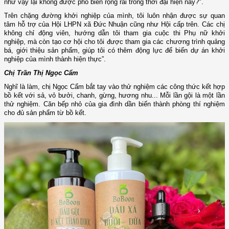
như vậy lại không được phổ biến rộng rãi trong thời đại hiện nay?".
Trên chặng đường khởi nghiệp của mình, tôi luôn nhận được sự quan
tâm hỗ trợ của Hội LHPN xã Đức Nhuận cũng như Hội cấp trên. Các chị
không chỉ động viên, hướng dẫn tôi tham gia cuộc thi Phụ nữ khởi
nghiệp, mà còn tạo cơ hội cho tôi được tham gia các chương trình quảng
bá, giới thiệu sản phẩm, giúp tôi có thêm động lực để biến dự án khởi
nghiệp của mình thành hiện thực”.
Chị Trần Thị Ngọc Cẩm
Nghĩ là làm, chị Ngọc Cẩm bắt tay vào thử nghiệm các công thức kết hợp
bồ kết với sả, vỏ bưởi, chanh, gừng, hương nhu... Mỗi lần gội là một lần
thử nghiệm. Căn bếp nhỏ của gia đình dần biến thành phòng thí nghiệm
cho đủ sản phẩm từ bồ kết.