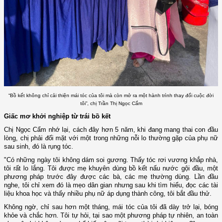
“Bồ kết không chỉ cải thiện mái tóc của tôi mà còn mở ra một hành trình thay đổi cuộc đời
tôi”, chị Trần Thị Ngọc Cẩm
Giấc mơ khởi nghiệp từ trái bồ kết
Chị Ngọc Cẩm nhớ lại, cách đây hơn 5 năm, khi đang mang thai con đầu
lòng, chị phải đối mặt với một trong những nỗi lo thường gặp của phụ nữ
sau sinh, đó là rụng tóc.
"Có những ngày tôi không dám soi gương. Thấy tóc rơi vương khắp nhà,
tôi rất lo lắng. Tôi được mẹ khuyên dùng bồ kết nấu nước gội đầu, một
phương pháp trước đây được các bà, các mẹ thường dùng. Lần đầu
nghe, tôi chỉ xem đó là mẹo dân gian nhưng sau khi tìm hiểu, đọc các tài
liệu khoa học và thấy nhiều phụ nữ áp dụng thành công, tôi bắt đầu thử.
Không ngờ, chỉ sau hơn một tháng, mái tóc của tôi đã dày trở lại, bóng
khỏe và chắc hơn. Tôi tự hỏi, tại sao một phương pháp tự nhiên, an toàn