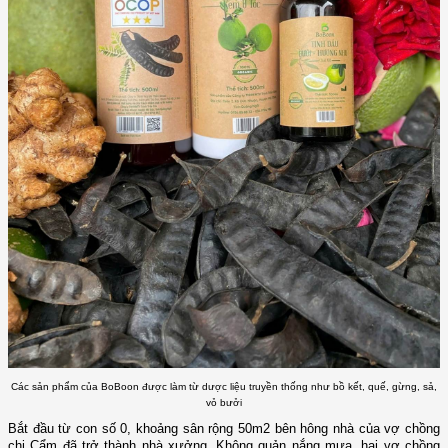
Các sản phẩm của BoBoon được làm từ dược liệu truyền thống như bồ kết, quế, gừng, sả,
vỏ bưởi
Bắt đầu từ con số 0, khoảng sân rộng 50m2 bên hông nhà của vợ chồng
chị Cẩm đã trở thành nhà xưởng. Không quản nắng mưa, hai vợ chồng