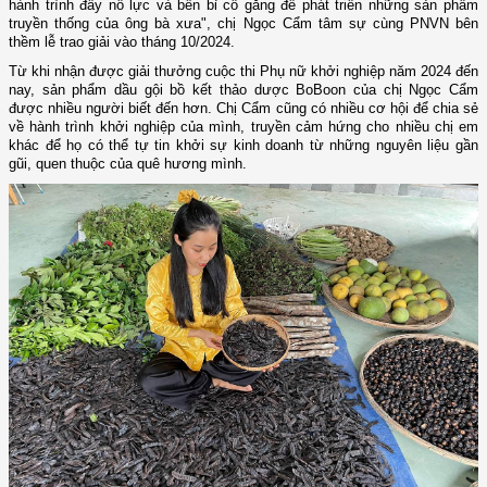
hành trình đầy nỗ lực và bền bỉ cố gắng để phát triển những sản phẩm
truyền thống của ông bà xưa", chị Ngọc Cẩm tâm sự cùng PNVN bên
thềm lễ trao giải vào tháng 10/2024.
Từ khi nhận được giải thưởng cuộc thi Phụ nữ khởi nghiệp năm 2024 đến
nay, sản phẩm dầu gội bồ kết thảo dược BoBoon của chị Ngọc Cẩm
được nhiều người biết đến hơn. Chị Cẩm cũng có nhiều cơ hội để chia sẻ
về hành trình khởi nghiệp của mình, truyền cảm hứng cho nhiều chị em
khác để họ có thể tự tin khởi sự kinh doanh từ những nguyên liệu gần
gũi, quen thuộc của quê hương mình.