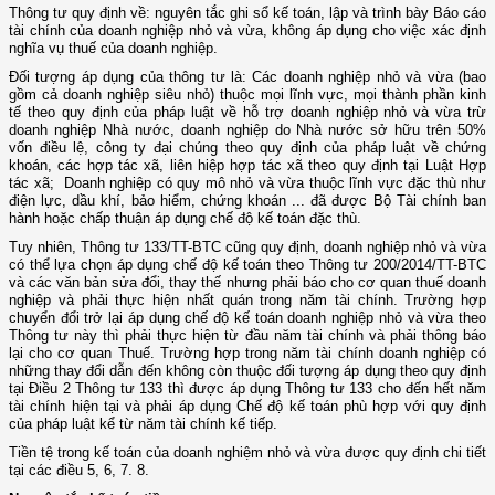
Thông tư quy định về: nguyên tắc ghi sổ kế toán, lập và trình bày Báo cáo
tài chính của doanh nghiệp nhỏ và vừa, không áp dụng cho việc xác định
nghĩa vụ thuế của doanh nghiệp.
Đối tượng áp dụng của thông tư là: Các doanh nghiệp nhỏ và vừa (bao
gồm cả doanh nghiệp siêu nhỏ) thuộc mọi lĩnh vực, mọi thành phần kinh
tế theo quy định của pháp luật về hỗ trợ doanh nghiệp nhỏ và vừa trừ
doanh nghiệp Nhà nước, doanh nghiệp do Nhà nước sở hữu trên 50%
vốn điều lệ, công ty đại chúng theo quy định của pháp luật về chứng
khoán, các hợp tác xã, liên hiệp hợp tác xã theo quy định tại Luật Hợp
tác xã; Doanh nghiệp có quy mô nhỏ và vừa thuộc lĩnh vực đặc thù như
điện lực, dầu khí, bảo hiểm, chứng khoán ... đã được Bộ Tài chính ban
hành hoặc chấp thuận áp dụng chế độ kế toán đặc thù.
Tuy nhiên, Thông tư 133/TT-BTC cũng quy định, doanh nghiệp nhỏ và vừa
có thể lựa chọn áp dụng chế độ kế toán theo Thông tư 200/2014/TT-BTC
và các văn bản sửa đổi, thay thế nhưng phải báo cho cơ quan thuế doanh
nghiệp và phải thực hiện nhất quán trong năm tài chính. Trường hợp
chuyển đổi trở lại áp dụng chế độ kế toán doanh nghiệp nhỏ và vừa theo
Thông tư này thì phải thực hiện từ đầu năm tài chính và phải thông báo
lại cho cơ quan Thuế. Trường hợp trong năm tài chính doanh nghiệp có
những thay đổi dẫn đến không còn thuộc đối tượng áp dụng theo quy định
tại Điều 2 Thông tư 133 thì được áp dụng Thông tư 133 cho đến hết năm
tài chính hiện tại và phải áp dụng Chế độ kế toán phù hợp với quy định
của pháp luật kể từ năm tài chính kế tiếp.
Tiền tệ trong kế toán của doanh nghiệm nhỏ và vừa được quy định chi tiết
tại các điều 5, 6, 7. 8.