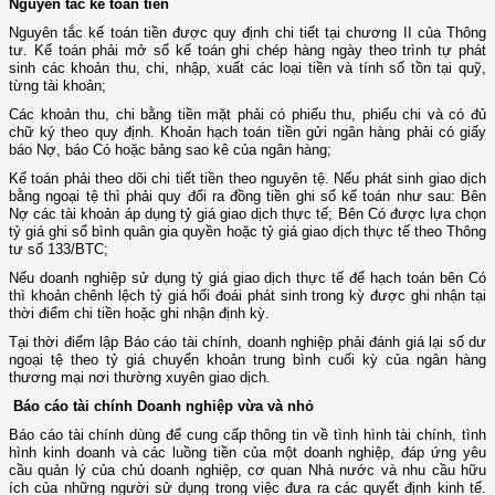
Nguyên tắc kế toán tiền
Nguyên tắc kế toán tiền được quy định chi tiết tại chương II của Thông
tư. Kế toán phải mở sổ kế toán ghi chép hàng ngày theo trình tự phát
sinh các khoản thu, chi, nhập, xuất các loại tiền và tính số tồn tại quỹ,
từng tài khoản;
Các khoản thu, chi bằng tiền mặt phải có phiếu thu, phiếu chi và có đủ
chữ ký theo quy định. Khoản hạch toán tiền gửi ngân hàng phải có giấy
báo Nợ, báo Có hoặc bảng sao kê của ngân hàng;
Kế toán phải theo dõi chi tiết tiền theo nguyên tệ. Nếu phát sinh giao dịch
bằng ngoại tệ thì phải quy đổi ra đồng tiền ghi sổ kế toán như sau: Bên
Nợ các tài khoản áp dụng tỷ giá giao dịch thực tế; Bên Có được lựa chọn
tỷ giá ghi sổ bình quân gia quyền hoặc tỷ giá giao dịch thực tế theo Thông
tư số 133/BTC;
Nếu doanh nghiệp sử dụng tỷ giá giao dịch thực tế để hạch toán bên Có
thì khoản chênh lệch tỷ giá hối đoái phát sinh trong kỳ được ghi nhận tại
thời điểm chi tiền hoặc ghi nhận định kỳ.
Tại thời điểm lập Báo cáo tài chính, doanh nghiệp phải đánh giá lại số dư
ngoại tệ theo tỷ giá chuyển khoản trung bình cuối kỳ của ngân hàng
thương mại nơi thường xuyên giao dịch.
Báo cáo tài chính Doanh nghiệp vừa và nhỏ
Báo cáo tài chính dùng để cung cấp thông tin về tình hình tài chính, tình
hình kinh doanh và các luồng tiền của một doanh nghiệp, đáp ứng yêu
cầu quản lý của chủ doanh nghiệp, cơ quan Nhà nước và nhu cầu hữu
ích của những người sử dụng trong việc đưa ra các quyết định kinh tế.