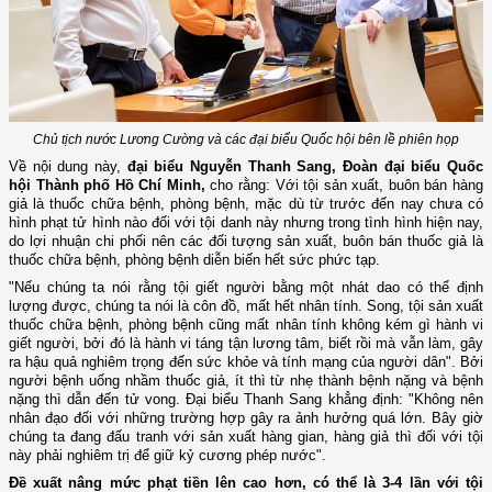
Chủ tịch nước Lương Cường và các đại biểu Quốc hội bên lề phiên họp
Về nội dung này,
đại biểu Nguyễn Thanh Sang, Đoàn đại biểu Quốc
hội Thành phố Hồ Chí Minh,
cho rằng: Với tội sản xuất, buôn bán hàng
giả là thuốc chữa bệnh, phòng bệnh, mặc dù từ trước đến nay chưa có
hình phạt tử hình nào đối với tội danh này nhưng trong tình hình hiện nay,
do lợi nhuận chi phối nên các đối tượng sản xuất, buôn bán thuốc giả là
thuốc chữa bệnh, phòng bệnh diễn biến hết sức phức tạp.
"Nếu chúng ta nói rằng tội giết người bằng một nhát dao có thể định
lượng được, chúng ta nói là côn đồ, mất hết nhân tính. Song, tội sản xuất
thuốc chữa bệnh, phòng bệnh cũng mất nhân tính không kém gì hành vi
giết người, bởi đó là hành vi táng tận lương tâm, biết rồi mà vẫn làm, gây
ra hậu quả nghiêm trọng đến sức khỏe và tính mạng của người dân". Bởi
người bệnh uống nhầm thuốc giả, ít thì từ nhẹ thành bệnh nặng và bệnh
nặng thì dẫn đến tử vong. Đại biểu Thanh Sang khẳng định: "Không nên
nhân đạo đối với những trường hợp gây ra ảnh hưởng quá lớn. Bây giờ
chúng ta đang đấu tranh với sản xuất hàng gian, hàng giả thì đối với tội
này phải nghiêm trị để giữ kỷ cương phép nước".
Đề xuất nâng mức phạt tiền lên cao hơn, có thể là 3-4 lần với tội