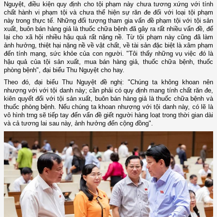
Nguyệt, điều kiện quy định cho tội phạm này chưa tương xứng với tính
chất hành vi phạm tội và chưa thể hiện sự răn đe đối với loại tội phạm
này trong thực tế. Những đối tượng tham gia vấn đề phạm tội với tội sản
xuất, buôn bán hàng giả là thuốc chữa bệnh đã gây ra rất nhiều vấn đề, để
lại cho xã hội nhiều hậu quả rất nặng nề. Từ tội phạm này cũng đã làm
ảnh hưởng, thiệt hại nặng nề về vật chất, về tài sản đặc biệt là xâm phạm
đến tính mạng, sức khỏe của con người. "Tôi thấy những vụ việc đó là
hậu quả của tội sản xuất, mua bán hàng giả, thuốc chữa bệnh, thuốc
phòng bệnh", đại biểu Thu Nguyệt cho hay.
Theo đó, đại biểu Thu Nguyệt đề nghị: "Chúng ta không khoan nên
nhượng với với tội danh này; cần phải có quy định mang tính chất răn đe,
kiên quyết đối với tội sản xuất, buôn bán hàng giả là thuốc chữa bệnh và
thuốc phòng bệnh. Nếu chúng ta khoan nhượng với tội danh này, có lẽ là
vô hình trng sẽ tiếp tay đến vấn đề giết người hàng loạt trong thời gian dài
và cả tương lai sau này, ảnh hưởng đến cộng đồng".