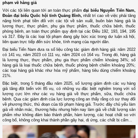
phạm về hàng giả
Với các tội liên quan tới an toàn thực phẩm
đại biểu Nguyễn Tiến Nam,
Đoàn đại biểu Quốc hội tỉnh Quảng Bình,
nhất trí cao về việc phải tăng
nặng hình phạt tiền đối với các tội về sản xuất, buôn bán hàng giả là
lương thực, thực phẩm, phụ gia thực phẩm, thuốc chữa bệnh, thuốc
phòng bệnh, an toàn thực phẩm quy định tại các Điều 192, 193, 194, 195
và 317. Đây là các loại tội phạm đang gây bức xúc trong dư luận xã hội,
liên quan trực tiếp đến sức khỏe, tính mạng của người dân.
Đại biểu Tiến Nam đưa ra số liệu công tác giám định hàng giả: năm 2022
có 141 vụ, năm 2023 có 111 vụ, năm 2024 có 164 vụ. Trong đó, hàng giả
là lương thực, thực phẩm, phụ gia thực phẩm chiếm khoảng 34%; số
hàng giả là loại thuốc chữa bệnh, thuốc phòng bệnh chiếm khoảng 20%;
các loại hàng giả khác như hóa mỹ phẩm, hàng tiêu dùng chiếm khoảng
21%.
Đặc biệt, trong 5 tháng đầu năm 2025, số lượng giám định các vụ hàng
giả tăng đột biến với 85 vụ, có những vụ đặc biệt nghiêm trọng với số
lượng cực lớn như các vụ hàng giả về thực phẩm, sữa, thuốc chữa
bệnh. Qua các giám định của lực lượng công an thấy rằng có sự thay đổi
về phương thức, thủ đoạn của tội phạm hàng giả. Trước đây chủ yếu làm
giả về nhãn mác, thương hiệu nhưng hiện nay làm giả về chất lượng sản
phẩm như không đảm bảo thành phần, hàm lượng, các hoạt chất so với
công bố, không công khai thành phần gây hại, dị ứng, các chất bị cấm...