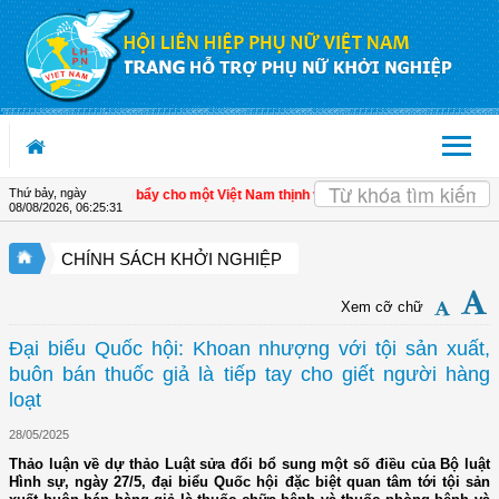
Truy cập nội dung luôn
Thứ bảy, ngày
inh tế tư nhân - Đòn bẩy cho một Việt Nam thịnh vượng
| Hội LHPN tỉnh Kiên Gian
08/08/2026
,
06:25:32
CHÍNH SÁCH KHỞI NGHIỆP
Xem cỡ chữ
Đại biểu Quốc hội: Khoan nhượng với tội sản xuất,
buôn bán thuốc giả là tiếp tay cho giết người hàng
loạt
28/05/2025
Thảo luận về dự thảo Luật sửa đổi bổ sung một số điều của Bộ luật
Hình sự, ngày 27/5, đại biểu Quốc hội đặc biệt quan tâm tới tội sản