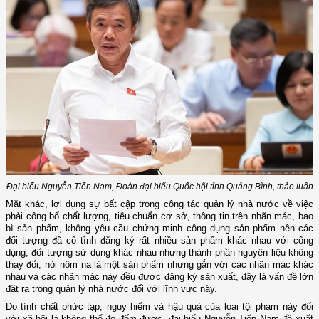
Đại biểu Nguyễn Tiến Nam, Đoàn đại biểu Quốc hội tỉnh Quảng Bình, thảo luận
Mặt khác, lợi dụng sự bất cập trong công tác quản lý nhà nước về việc
phải công bố chất lượng, tiêu chuẩn cơ sở, thông tin trên nhãn mác, bao
bì sản phẩm, không yêu cầu chứng minh công dụng sản phẩm nên các
đối tượng đã cố tình đăng ký rất nhiều sản phẩm khác nhau với công
dụng, đối tượng sử dụng khác nhau nhưng thành phần nguyên liệu không
thay đổi, nói nôm na là một sản phẩm nhưng gắn với các nhãn mác khác
nhau và các nhãn mác này đều được đăng ký sản xuất, đây là vấn đề lớn
đặt ra trong quản lý nhà nước đối với lĩnh vực này.
Do tính chất phức tạp, nguy hiểm và hậu quả của loại tội phạm này đối
với xã hội là không thể đo đếm được, đại biểu Nguyễn Tiến Nam đề xuất