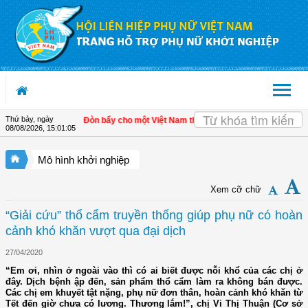
Truy cập nội dung luôn
Thứ bảy, ngày
ển kinh tế tư nhân - Đòn bẩy cho một Việt Nam thịnh vượng
| Hội LHPN tỉnh Kiên
08/08/2026
,
15:01:05
Mô hình khởi nghiệp
Xem cỡ chữ
“Giải cứu” thổ cẩm truyền thống giúp phụ nữ có hoàn
cảnh khó khăn vượt qua đại dịch
27/04/2020
“Em ơi, nhìn ở ngoài vào thì có ai biết được nỗi khổ của các chị ở
đây. Dịch bệnh ập đến, sản phẩm thổ cẩm làm ra không bán được.
Các chị em khuyết tật nặng, phụ nữ đơn thân, hoàn cảnh khó khăn từ
Tết đến giờ chưa có lương. Thương lắm!”, chị Vi Thị Thuận (Cơ sở