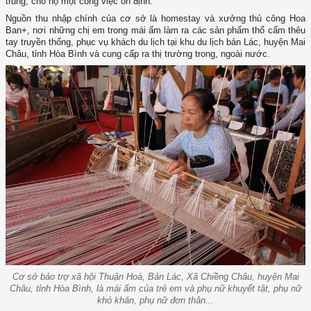
trung, cho họ một công việc ổn định.
Nguồn thu nhập chính của cơ sở là homestay và xưởng thủ công Hoa
Ban+, nơi những chị em trong mái ấm làm ra các sản phẩm thổ cẩm thêu
tay truyền thống, phục vụ khách du lịch tại khu du lịch bản Lác, huyện Mai
Châu, tỉnh Hòa Bình và cung cấp ra thị trường trong, ngoài nước.
Cơ sở bảo trợ xã hội Thuận Hoà, Bản Lác, Xã Chiềng Châu, huyện Mai
Châu, tỉnh Hòa Bình, là mái ấm của trẻ em và phụ nữ khuyết tật, phụ nữ
khó khăn, phụ nữ đơn thân...