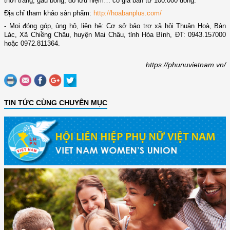
thời trang, gấu bông, đồ lưu niệm… có giá bán từ 100.000 đồng.
Địa chỉ tham khảo sản phẩm:
http://hoabanplus.com/
- Mọi đóng góp, ủng hộ, liên hệ: Cơ sở bảo trợ xã hội Thuận Hoà, Bản
Lác, Xã Chiềng Châu, huyện Mai Châu, tỉnh Hòa Bình, ĐT: 0943.157000
hoặc 0972.811364.
https://phunuvietnam.vn/
TIN TỨC CÙNG CHUYÊN MỤC