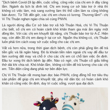
"Dịch bệnh Covid-19 ập đến, cuộc sống, công việc của chị em ở đây căng
lắm. Ngành du lịch bị đình trệ. Chị em trong cơ sở bảo trợ ở nhà thì
không có việc làm, mà sang xưởng làm thì thổ cẩm làm ra cũng không
bán được. Từ Tết đến giờ, các chị em chưa có lương. Thương lắm!"- chị
Vi Thị Thuận nghẹn ngào chia sẻ cùng PNVN.
Là người đứng đầu Cơ sở bảo trợ xã hội Thuận Hoà, chị Vi Thị Thuận
cho biết, số chị em có hoàn cảnh khó khăn tham gia mái ấm ngày một
đông lên. Với các chị em khuyết tật nặng, chị Thuận bảo trợ từ A-Z. Hiện
nay, còn đến 30 chị em đang ở tại cơ sở. Nguồn thu không có, chị Thuận
luôn phải tìm cách xoay sở cuộc sống cho các chị em.
Vất vả hơn nữa, trong thời gian dịch bệnh, chị còn phải gồng lên để trả
tiền gốc và lãi ngân hàng. Đó là khoản tiền năm ngoái chị vay để đầu tư
làm xưởng dệt may và chỗ ở cho các chị em có chỗ làm việc ổn định.
Đầu tư xong thì dịch bệnh ập đến. Nào có ngờ, chị Thuận cố giấu tiếng
thở dài khi chia sẻ. Khó khăn lắm, không có tiền để trả lương cho các chị
em. Tiền điện cũng đang phải nợ bên điện lực.
Chị Vi Thị Thuận rất mong bạn đọc báo PNVN, cộng đồng hỗ trợ tiêu thụ
sản phẩm để giúp chị em khuyết tật, phụ nữ dân tộc có hoàn cảnh khó
khăn có công việc ổn định, duy trì cuộc sống, vượt qua đại dịch.