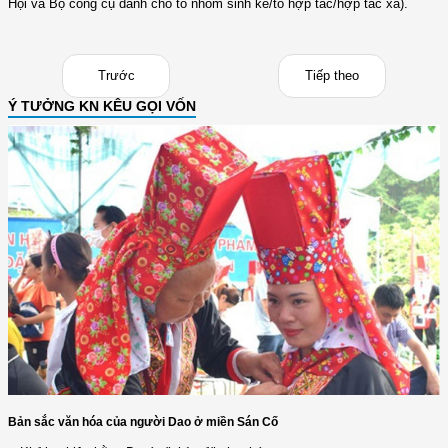
Hội và Bộ công cụ dành cho tổ nhóm sinh kế/tổ hợp tác/hợp tác xã).
Trước
Tiếp theo
Ý TƯỞNG KN KÊU GỌI VỐN
Bản sắc văn hóa của người Dao ở miền Sán Cố