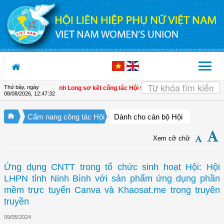
Truy cập nội dung luôn
Thứ bảy, ngày
xã Tam Ngãi, Vĩnh Long sơ kết công tác Hội và phong trào phụ nữ 6 tháng đầu 
08/08/2026
,
12:47:33
Cẩm nang công tác Hội
Dành cho cán bộ Hội
Xem cỡ chữ
Ứng dụng CNTT trong tổ chức sinh hoạt Hội: Hội
LHPN tỉnh Ninh Bình với sản phẩm ứng dụng phần
mềm trực tuyến Canva và Khaosat.me trong truyên
truyền
09/05/2024