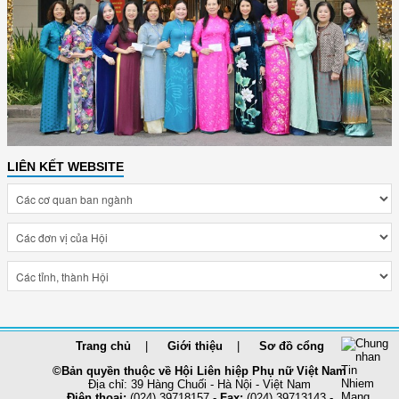
LIÊN KẾT WEBSITE
Trang chủ
Giới thiệu
Sơ đồ cổng
©Bản quyền thuộc về Hội Liên hiệp Phụ nữ Việt Nam
Địa chỉ: 39 Hàng Chuối - Hà Nội - Việt Nam
Điện thoại:
(024) 39718157 -
Fax:
(024) 39713143 -