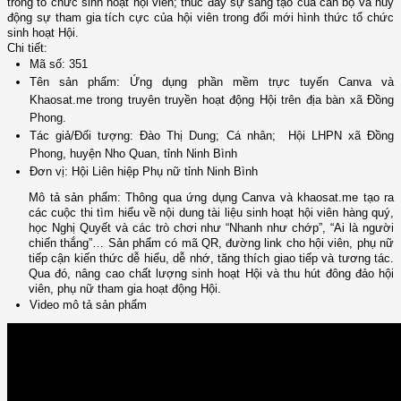
trong tổ chức sinh hoạt hội viên; thúc đẩy sự sáng tạo của cán bộ và huy
động sự tham gia tích cực của hội viên trong đổi mới hình thức tổ chức
sinh hoạt Hội.
Chi tiết:
Mã số:
351
Tên sản phẩm:
Ứng dụng phần mềm trực tuyến Canva và
Khaosat.me trong truyên truyền hoạt động Hội trên địa bàn xã Đồng
Phong.
Tác giả/Đối tượng:
Đào Thị Dung
;
Cá nhân
;
Hội LHPN xã Đồng
Phong, huyện Nho Quan, tỉnh Ninh Bình
Đơn vị:
Hội Liên hiệp Phụ nữ tỉnh Ninh Bình
Mô tả sản phẩm:
Thông qua ứng dụng Canva và khaosat.me tạo ra
các cuộc thi tìm hiểu về nội dung tài liệu sinh hoạt hội viên hàng quý,
học Nghị Quyết và các trò chơi như “Nhanh như chớp”, “Ai là người
chiến thắng”… Sản phẩm có mã QR, đường link cho hội viên, phụ nữ
tiếp cận kiến thức dễ hiểu, dễ nhớ, tăng thích giao tiếp và tương tác.
Qua đó, nâng cao chất lượng sinh hoạt Hội và thu hút đông đảo hội
viên, phụ nữ tham gia hoạt động Hội.
Video mô tả sản phẩm