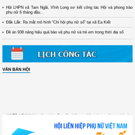
Hội LHPN xã Tam Ngãi, Vĩnh Long sơ kết công tác Hội và phong trào
phụ nữ 6 tháng đầu...
Đắk Lắk: Ra mắt mô hình “Chi hội phụ nữ số” tại xã Ea Kiết
Đề án 938 nâng hiệu quả bảo vệ phụ nữ và trẻ em trong thời đại số
VĂN BẢN HỘI
(12/TB-HĐKH) V/v đăng ký, đề xuất nhiệm vụ Khoa học, công nghệ và
đổi mới ...
(898/KH/ĐCT) Kế hoạch thực hiện Quyết định số 2415/QĐ-TTg ngày
31/10/2025 ...