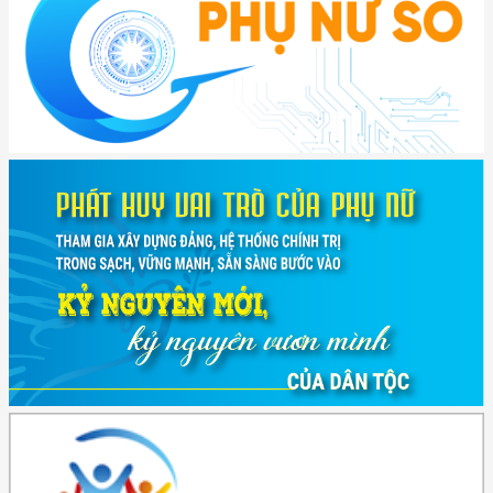
(417/QĐ-BNNMT) Quyết định phê duyệt Chương trình mục tiêu quốc gia
xây dựng ...
(891/KH-ĐCT) Kế hoạch thực hiện Nghị quyết số 72-NQ/TW ngày
9/9/2025 của Bộ ...
(2415/QĐ-TTg) Quyết định về việc phê duyệt Đề án Hỗ trợ Phụ nữ khởi
nghiệp ...