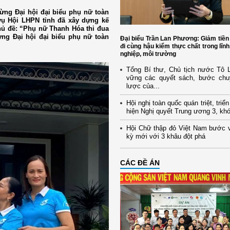
ừng Đại hội đại biểu phụ nữ toàn
vụ Hội LHPN tỉnh đã xây dựng kế
chủ đề: “Phụ nữ Thanh Hóa thi đua
ừng Đại hội đại biểu phụ nữ toàn
Đại biểu Trần Lan Phương: Giảm tiền
đi cùng hậu kiểm thực chất trong lĩn
nghiệp, môi trường
Tổng Bí thư, Chủ tịch nước Tô
vững các quyết sách, bước chu
lược của...
Hội nghị toàn quốc quán triệt, triể
hiện Nghị quyết Trung ương 3, kh
Hội Chữ thập đỏ Việt Nam bước 
kỳ mới với 3 khâu đột phá
CÁC ĐỀ ÁN