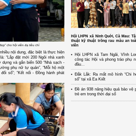
Hội LHPN xã Ninh Quới, Cà Mau: Tậ
thuật kỹ thuật trồng rau màu an to
viên
p” cho hội viên đạ tiêu chí
hiều nội dung, đặc biệt là thực hiện
Hội LHPN xã Tam Ngãi, Vĩnh Lo
 là: “Lắp đặt mới 200 Ngôi nhà xanh
công tác Hội và phong trào phụ 
y dựng và gắn biển 500 “Nhà sạch -
đầu...
ường phụ nữ tự quản”, “Mỗi hộ một
đổi số”; “Kết nối - Đồng hành phát
Đắk Lắk: Ra mắt mô hình “Chi h
số” tại xã Ea Kiết
Đề án 938 nâng hiệu quả bảo vệ 
trẻ em trong thời đại số