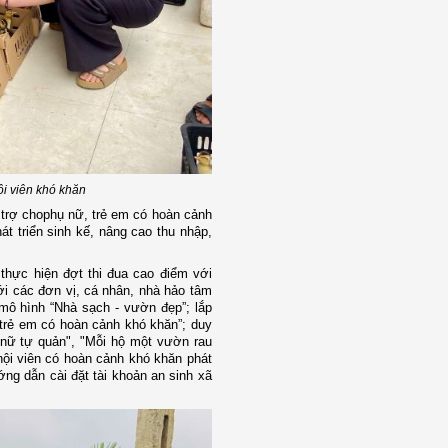
ội viên khó khăn
 trợ chophụ nữ, trẻ em có hoàn cảnh
át triển sinh kế, nâng cao thu nhập,
thực hiện đợt thi đua cao điểm với
ới các đơn vị, cá nhân, nhà hảo tâm
mô hình “Nhà sạch - vườn đẹp”; lắp
 trẻ em có hoàn cảnh khó khăn”; duy
 nữ tự quản", "Mỗi hộ một vườn rau
 hội viên có hoàn cảnh khó khăn phát
ướng dẫn cài đặt tài khoản an sinh xã