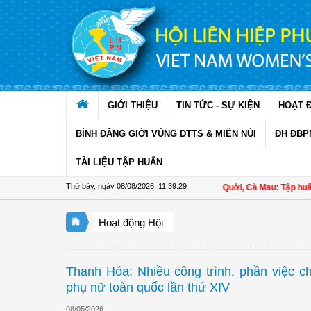
Truy cập nội dung luôn
GIỚI THIỆU
TIN TỨC - SỰ KIỆN
HOẠT 
BÌNH ĐẲNG GIỚI VÙNG DTTS & MIỀN NÚI
ĐH ĐBP
TÀI LIỆU TẬP HUẤN
Thứ bảy, ngày 08/08/2026
,
11:39:30
Hội LHPN xã Ninh Quới, Cà Mau: Tập huấn kỹ thu
Hoạt động Hội
Thanh Hóa: Nhiều công trình, phần việc c
phụ nữ toàn quốc lần thứ XIV
08/05/2026