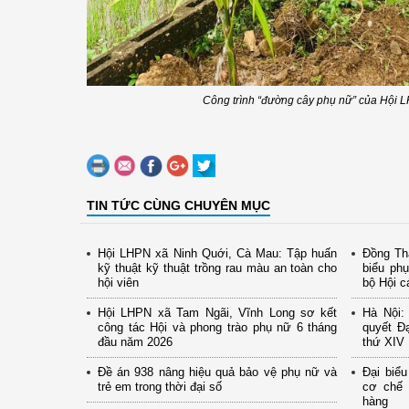
Công trình “đường cây phụ nữ” của Hội
TIN TỨC CÙNG CHUYÊN MỤC
Hội LHPN xã Ninh Quới, Cà Mau: Tập huấn
Đồng Thá
kỹ thuật kỹ thuật trồng rau màu an toàn cho
biểu ph
hội viên
bộ Hội c
Hội LHPN xã Tam Ngãi, Vĩnh Long sơ kết
Hà Nội: 
công tác Hội và phong trào phụ nữ 6 tháng
quyết Đạ
đầu năm 2026
thứ XIV
Đề án 938 nâng hiệu quả bảo vệ phụ nữ và
Đại biể
trẻ em trong thời đại số
cơ chế 
hàng