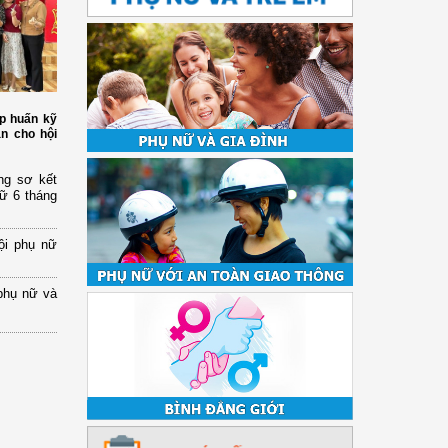
p huấn kỹ
àn cho hội
ng sơ kết
nữ 6 tháng
ội phụ nữ
phụ nữ và