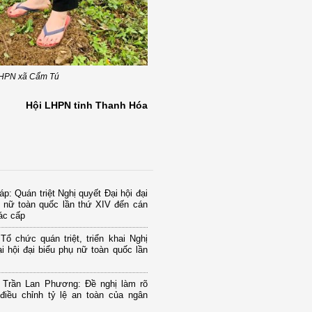
 LHPN xã Cẩm Tú
Hội LHPN tỉnh Thanh Hóa
p: Quán triệt Nghị quyết Đại hội đại
ụ nữ toàn quốc lần thứ XIV đến cán
ác cấp
Tổ chức quán triệt, triển khai Nghị
i hội đại biểu phụ nữ toàn quốc lần
u Trần Lan Phương: Đề nghị làm rõ
điều chỉnh tỷ lệ an toàn của ngân