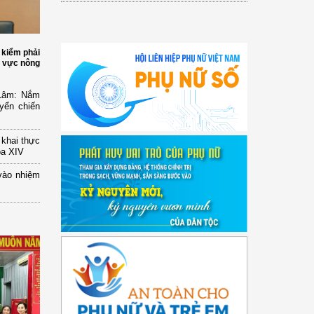
 kiểm phải
h vực nông
 Lâm: Nắm
yển chiến
n khai thực
óa XIV
vào nhiệm