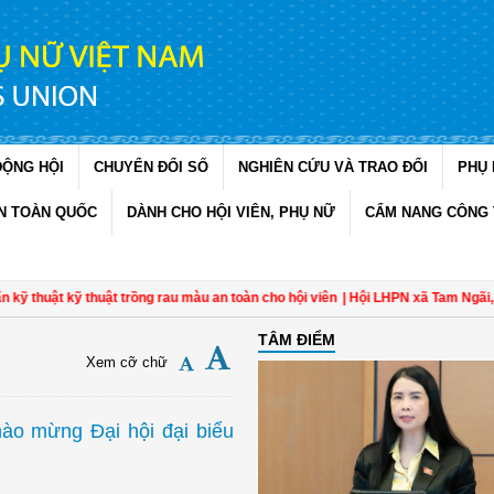
ĐỘNG HỘI
CHUYỂN ĐỔI SỐ
NGHIÊN CỨU VÀ TRAO ĐỔI
PHỤ 
N TOÀN QUỐC
DÀNH CHO HỘI VIÊN, PHỤ NỮ
CẨM NANG CÔNG 
ật kỹ thuật trồng rau màu an toàn cho hội viên
| Hội LHPN xã Tam Ngãi, Vĩnh 
TÂM ĐIỂM
Xem cỡ chữ
hào mừng Đại hội đại biểu