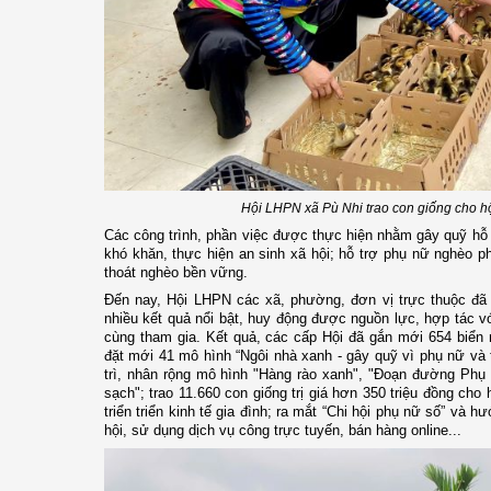
Hội LHPN xã Pù Nhi trao con giống cho h
Các công trình, phần việc được thực hiện nhằm gây quỹ hỗ
khó khăn, thực hiện an sinh xã hội; hỗ trợ phụ nữ nghèo ph
thoát nghèo bền vững.
Đến nay, Hội LHPN các xã, phường, đơn vị trực thuộc đã 
nhiều kết quả nổi bật, huy động được nguồn lực, hợp tác v
cùng tham gia. Kết quả, các cấp Hội đã gắn mới 654 biển 
đặt mới 41 mô hình “Ngôi nhà xanh - gây quỹ vì phụ nữ và
trì, nhân rộng mô hình "Hàng rào xanh", "Đoạn đường Phụ
sạch"; trao 11.660 con giống trị giá hơn 350 triệu đồng cho
triển triển kinh tế gia đình; ra mắt “Chi hội phụ nữ số” và h
hội, sử dụng dịch vụ công trực tuyến, bán hàng online...