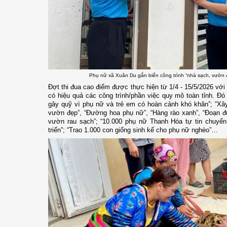
Phụ nữ xã Xuân Du gắn biển công trình “nhà sạch, vườn đẹ
Đợt thi đua cao điểm được thực hiện từ 1/4 - 15/5/2026 với n
có hiệu quả các công trình/phần việc quy mô toàn tỉnh. Đó
gây quỹ vì phụ nữ và trẻ em có hoàn cảnh khó khăn”; “Xâ
vườn đẹp”, “Đường hoa phụ nữ”, “Hàng rào xanh”, “Đoạn đ
vườn rau sạch”; “10.000 phụ nữ Thanh Hóa tự tin chuyển 
triển”; “Trao 1.000 con giống sinh kế cho phụ nữ nghèo”…