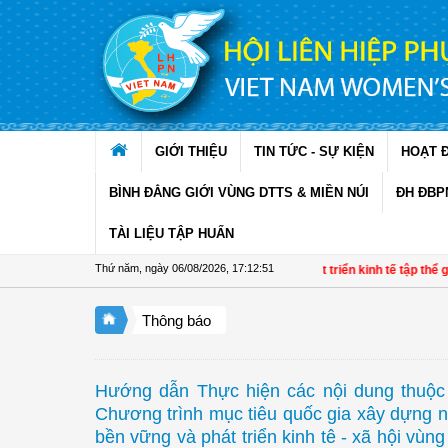
Truy cập nội dung luôn
GIỚI THIỆU
TIN TỨC - SỰ KIỆN
HOẠT 
BÌNH ĐẲNG GIỚI VÙNG DTTS & MIỀN NÚI
ĐH ĐBP
TÀI LIỆU TẬP HUẤN
Thứ năm, ngày 06/08/2026
,
17:12:51
Đề án 01: Dấu ấn phụ nữ trong phát triển kinh tế tập thể giai
Thông báo
Hướng dẫn Thực hiện các nội dung thuộc
Chương trình mục tiêu quốc gia xây dựng 
bền vững và phát triển kinh tê - xã hội vùn