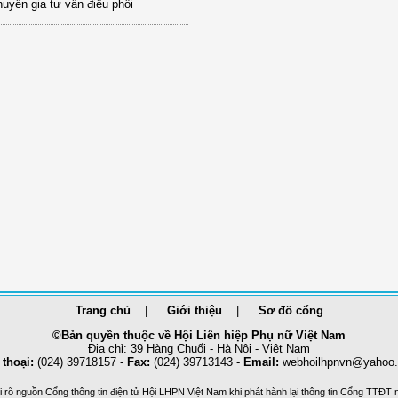
uyên gia tư vấn điều phối
Trang chủ
Giới thiệu
Sơ đồ cổng
©Bản quyền thuộc về Hội Liên hiệp Phụ nữ Việt Nam
Địa chỉ: 39 Hàng Chuối - Hà Nội - Việt Nam
 thoại:
(024) 39718157 -
Fax:
(024) 39713143 -
Email:
webhoilhpnvn@yahoo
 rõ nguồn Cổng thông tin điện tử Hội LHPN Việt Nam khi phát hành lại thông tin Cổng TTĐT 