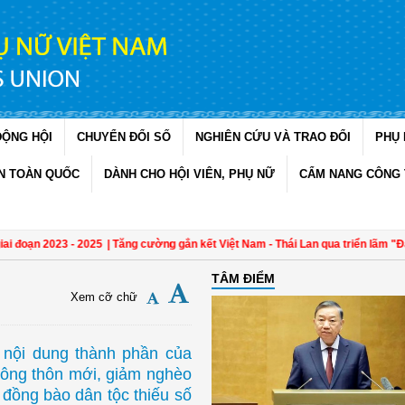
ĐỘNG HỘI
CHUYỂN ĐỔI SỐ
NGHIÊN CỨU VÀ TRAO ĐỔI
PHỤ 
N TOÀN QUỐC
DÀNH CHO HỘI VIÊN, PHỤ NỮ
CẨM NANG CÔNG 
 đoạn 2023 - 2025
| Tăng cường gắn kết Việt Nam - Thái Lan qua triển lãm "Đan 
TÂM ĐIỂM
Xem cỡ chữ
 nội dung thành phần của
nông thôn mới, giảm nghèo
g đồng bào dân tộc thiếu số