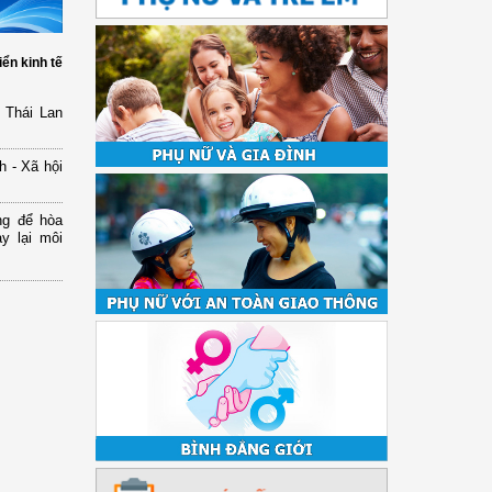
iển kinh tế
 Thái Lan
h - Xã hội
ng để hòa
y lại môi