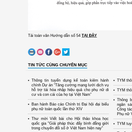
Tải toàn văn Hướng dẫn số 54
TẠI ĐÂY
TIN TỨC CÙNG CHUYÊN MỤC
Thông tin tuyển dụng kế toán kiêm hành
TYM thô
chính Dự án “Tăng cường mạng lưới dịch vụ
hỗ trợ tái hòa nhập hiệu quả cho phụ nữ di
TYM thô
cư và con cái của họ tại Việt Nam”
Thông b
Ban hành Báo cáo Chính trị Đại hội đại biểu
ngân s
phụ nữ toàn quốc lần thứ XIV
Công tác
Phụ nữ 
Thư mời Viết bài cho Hội thảo khoa học
quốc gia "Giải pháp thúc đẩy bình đẳng giới
TYM tuyể
trong chuyển đổi số ở Việt Nam hiện nay"