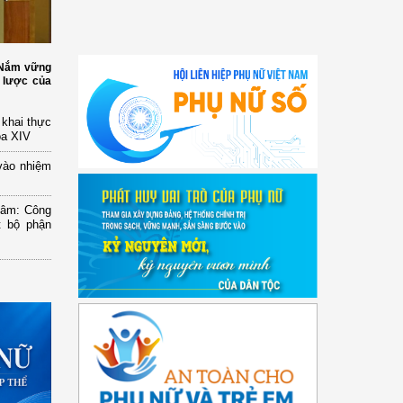
: Nắm vững
 lược của
n khai thực
óa XIV
vào nhiệm
Lâm: Công
t bộ phận