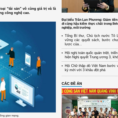
oại “tài sản” vô cùng giá trị và là
ng công nghệ cao.
Đại biểu Trần Lan Phương: Giảm tiền
đi cùng hậu kiểm thực chất trong lĩn
nghiệp, môi trường
Tổng Bí thư, Chủ tịch nước Tô
vững các quyết sách, bước chu
lược của...
Hội nghị toàn quốc quán triệt, triể
hiện Nghị quyết Trung ương 3, kh
Hội Chữ thập đỏ Việt Nam bước 
kỳ mới với 3 khâu đột phá
CÁC ĐỀ ÁN
hông gian mạng.