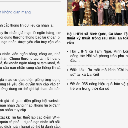
ên không gian mạng
 cắp thông tin dữ liệu cá nhân là:
hay tin nhắn giả mạo từ ngân hàng, cơ
Hội LHPN xã Ninh Quới, Cà Mau: Tậ
 nội dung thường thông báo tài khoản bị
thuật kỹ thuật trồng rau màu an to
, nạn nhân được yêu cầu truy cập vào
viên
Hội LHPN xã Tam Ngãi, Vĩnh Lo
nh nhân viên ngân hàng, công an, nhà
công tác Hội và phong trào phụ 
á nhân. Chúng thường tạo tâm lý hoang
đầu...
ế, tài khoản ngân hàng bị tạm khoá, tài
yêu cầu nạn nhân cung cấp thông tin cá
Đắk Lắk: Ra mắt mô hình “Chi h
số” tại xã Ea Kiết
 giả mạo có giao diện giống ứng dụng
Đề án 938 nâng hiệu quả bảo vệ 
ụng sẽ yêu cầu quyền truy cập vào tin
trẻ em trong thời đại số
 ứng dụng có thể ghi lại thao tác bàn
web giả có giao diện giống hệt website
 nạn nhân đăng nhập, thông tin bị đánh
nạn nhân truy cập.
ttack):
Tin tặc thiết lập các điểm Wi-Fi
 quán cà phê… dụ dỗ nạn nhân kết nối.
iao dịch ngân hàng) có thể bị đánh cắp.