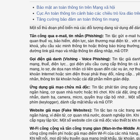
Bảo mật an toàn thông tin trên Mạng xã hội
Cục An toàn thông tin cảnh báo các chiêu trò lừa đảo tr
Tăng cường bảo đảm an toàn thông tin mạng
Một số thủ đoạn phổ biến mà các đối tượng đang sử dụng để đánh
Tấn công qua e-mail, tin nhắn (Phishing):
Tin tặc gửi e-mail 
quan thuế vụ, bảo hiểm, điện lực, sàn thương mại điện tử... với
khoá, yêu cầu xác minh thông tin hoặc thông báo trúng thưởng
đường link giả mạo và nhập thông tin đăng nhập, mã OTP.
Gọi điện giả danh (Vishing - Voice Phishing):
Tin tặc giả da
mạng, thuế, điện lực... gọi điện yêu cầu cung cấp thông tin c
mang, lo sợ, đe dọa nạn nhân có liên quan đến các vụ án, nợ thu
khoản Internet hoặc sim điện thoại phải thay đổi, nâng cấp... 
nhân, thông tin tài khoản hoặc cài đặt phần mềm gián điệp.
Ứng dụng giả mạo chứa mã độc:
Tin tặc phát tán ứng dụng
ngân hàng, cơ quan nhà nước hoặc trò chơi. Khi cài đặt, ứng d
nhắn, danh bạ, camera, micro, quyền truy cập bộ nhớ... Một số
phím (keylogger), đánh cắp mật khẩu và mã OTP.
Website giả mạo (Fake Websites):
Tin tặc tạo ra các trang 
ngân hàng, ví điện tử, cơ quan nhà nước, doanh nghiệp lớn. Khi
cắp ngay lập tức. Một số website còn cài mã độc vào thiết bị khi 
Wi-Fi công cộng và tấn công trung gian (Man-in-the-Middle A
công cộng miễn phí hoặc giả mạo điểm Wi-Fi của các nhà hàng,
Khi kết nối, mọi dữ liệu truyền qua mạng (mật khẩu, tài khoản, g