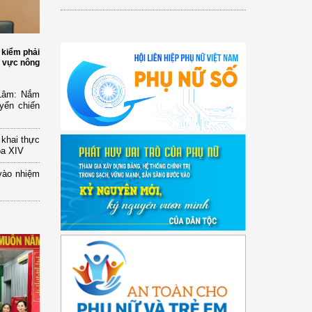
 kiểm phải
h vực nông
 Lâm: Nắm
yển chiến
n khai thực
óa XIV
vào nhiệm