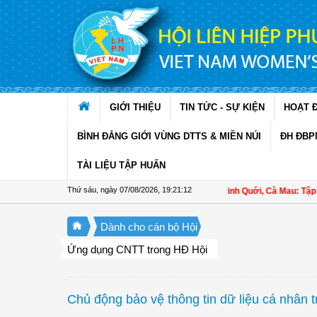
Truy cập nội dung luôn
GIỚI THIỆU
TIN TỨC - SỰ KIỆN
HOẠT 
BÌNH ĐẲNG GIỚI VÙNG DTTS & MIỀN NÚI
ĐH ĐBP
TÀI LIỆU TẬP HUẤN
Thứ sáu, ngày 07/08/2026
,
19:21:12
Hội LHPN xã Ninh Quới, Cà Mau: Tập huấn k
Dành cho cán bộ Hội
Ứng dụng CNTT trong HĐ Hội
Chủ động bảo vệ thông tin dữ liệu cá nhân 