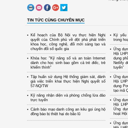
TIN TỨC CÙNG CHUYÊN MỤC
Kế hoạch của Bộ Nội vụ thực hiện Nghị
Kỷ yếu 
quyết của Chính phủ về đột phá phát triển
trong ho
khoa học, công nghệ, đổi mới sáng tạo và
chuyển đổi số quốc gia
Ứng dụng
Hội LHP
Khóa học "Kỹ năng số và an toàn Internet
dụng ph
dành cho học sinh bao gồm cả trẻ điếc, trẻ
Netlify 
khiếm thính"
tuyến”
Tập huấn sử dụng Hệ thống giám sát, đánh
Ứng dụng
giá việc triển khai thực hiện Nghị quyết số
Hội LHP
57-NQ/TW
dụng Pow
tạo mã Q
Kỹ năng nhận diện và phòng chống lừa đảo
trực tuyến
Ứng dụng
Hội LHP
Ứng dụn
Cảnh báo mạo danh công an kêu gọi ủng hộ
hoạt Hội
đồng bào bị thiệt hại do bão lũ
Ứng dụng
Hội LHP