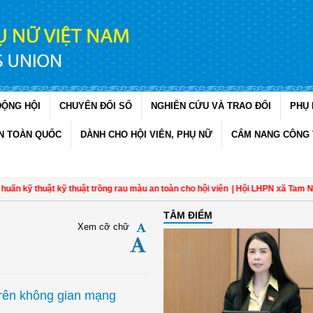
ĐỘNG HỘI
CHUYỂN ĐỔI SỐ
NGHIÊN CỨU VÀ TRAO ĐỔI
PHỤ 
N TOÀN QUỐC
DÀNH CHO HỘI VIÊN, PHỤ NỮ
CẨM NANG CÔNG 
ỹ thuật kỹ thuật trồng rau màu an toàn cho hội viên
| Hội LHPN xã Tam Ngãi, 
TÂM ĐIỂM
Xem cỡ chữ
trên không gian mạng