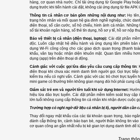
hàng, cơ quan nhà nước. Chỉ tải ứng dụng từ Google Play hoặc
dụng trước khi tiến hành cài đặt, không cài ứng dụng từ file APK l
Thông tin cá nhân cơ bản gồm những nội dung như:
Họ tên,
trạng hôn nhân và mối quan hệ gia đình nghề nghiệp, chức danh, đ
điện thoại, số căn cước, số hộ chiếu, hình ảnh cá nhân. Những 
số tài khoản ngân hàng, số thẻ tín dụng, hồ sơ y tế, hồ sơ nộp t
Bảo vệ thiết bị cá nhân (điện thoại, laptop):
Cài đặt phần mềm 
độc. Luôn cập nhật hệ điều hành và ứng dụng lên phiên bản 
dụng Wi-Fi công cộng cho các giao dịch quan trọng (thanh toá
khẩu, vân tay hoặc nhận diện khuôn mặt. Quan tâm nhiều hơn
dụng (app) trên điện thoại di động.
Cảnh giác với cuộc gọi lừa đảo yêu cầu cung cấp thông tin
:
điện thoại khi chưa xác minh danh tính người gọi. Gọi trực ti
kiểm tra nếu có nghi vấn. Cảnh giác với các trò chơi trực tuyến
mini game có thưởng trên không gian mạng đòi hỏi phải cung cấp
Giám sát trẻ em và người lớn tuổi khi sử dụng Internet:
Hướng
hiệu lừa đảo trực tuyến. Cài đặt phần mềm kiểm soát truy cập 
lớn tuổi không cung cấp thông tin cá nhân khi nhận được cuộc gọi
T
rườn
g hợp có nghi ngờ dữ liệu cá nhân bị lộ, người dân cần 
Thay đổi ngay mật khẩu của các tài khoản quan trọng, báo ngâ
đánh cắp thông tin, cảnh báo bạn bè, người thân không tin vào
cơ quan công an gần nhất nếu bị kẻ gian lợi dụng danh tính để l
Trang thôn