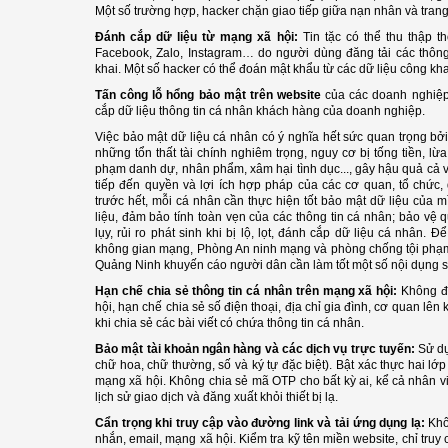
Một số trường hợp, hacker chặn giao tiếp giữa nạn nhân và trang 
Đánh cắp dữ liệu từ mạng xã hội:
Tin tặc có thể thu thập 
Facebook, Zalo, Instagram… do người dùng đăng tải các thông
khai. Một số hacker có thể đoán mật khẩu từ các dữ liệu công khai 
Tấn công lỗ hổng bảo mật trên website
của các doanh nghiệp
cắp dữ liệu thông tin cá nhân khách hàng của doanh nghiệp.
Việc bảo mật dữ liệu cá nhân có ý nghĩa hết sức quan trọng bởi
những tổn thất tài chính nghiêm trọng, nguy cơ bị tống tiền, lừ
phạm danh dự, nhân phẩm, xâm hại tình dục..., gây hậu quả cả về
tiếp đến quyền và lợi ích hợp pháp của các cơ quan, tổ chức,
trước hết, mỗi cá nhân cần thực hiện tốt bảo mật dữ liệu của 
liệu, đảm bảo tính toàn vẹn của các thông tin cá nhân; bảo vệ
lụy, rủi ro phát sinh khi bị lộ, lọt, đánh cắp dữ liệu cá nhân. Đ
không gian mạng, Phòng An ninh mạng và phòng chống tội phạ
Quảng Ninh khuyến cáo người dân cần làm tốt một số nội dụng s
Hạn chế chia sẻ thông tin cá nhân trên mạng xã hội:
Không đă
hội, hạn chế chia sẻ số điện thoại, địa chỉ gia đình, cơ quan lê
khi chia sẻ các bài viết có chứa thông tin cá nhân.
Bảo mật tài khoản ngân hàng và các dịch vụ trực tuyến:
Sử dụ
chữ hoa, chữ thường, số và ký tự đặc biệt). Bật xác thực hai lớ
mạng xã hội. Không chia sẻ mã OTP cho bất kỳ ai, kể cả nhân 
lịch sử giao dịch và đăng xuất khỏi thiết bị lạ.
Cẩn trọng khi truy cập vào đường link và tải ứng dụng lạ:
Khô
nhắn, email, mạng xã hội. Kiểm tra kỹ tên miền website, chỉ tru