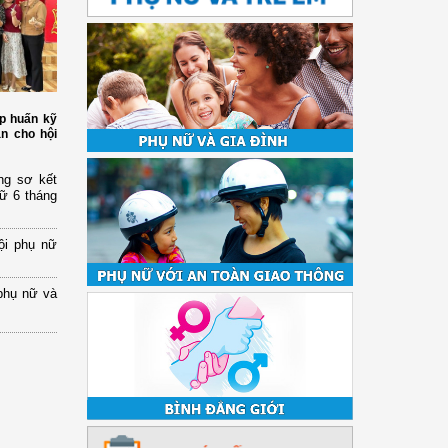
p huấn kỹ
àn cho hội
ng sơ kết
nữ 6 tháng
ội phụ nữ
phụ nữ và