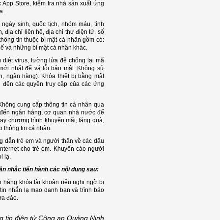
 App Store, kiểm tra nhà sản xuất ứng
ạ.
 ngày sinh, quốc tịch, nhóm máu, tình
ịa chỉ liên hệ, địa chỉ thư điện tử, số
thông tin thuộc bí mật cá nhân gồm có:
huế và những bí mật cá nhân khác.
diệt virus, tường lửa để chống lại mã
mới nhất để vá lỗi bảo mật. Không sử
n, ngân hàng). Khóa thiết bị bằng mật
 đến các quyền truy cập của các ứng
 Không cung cấp thông tin cá nhân qua
ếp đến ngân hàng, cơ quan nhà nước để
 hay chương trình khuyến mãi, tặng quà,
 thông tin cá nhân.
 dẫn trẻ em và người thân về các dấu
internet cho trẻ em. Khuyến cáo người
 lạ.
cân nhắc tiến hành các nội dung sau:
n hàng khóa tài khoản nếu nghi ngờ bị
 tin nhắn lạ mạo danh bạn và trình báo
ừa đảo.
g tin điện tử Công an Quảng Ninh