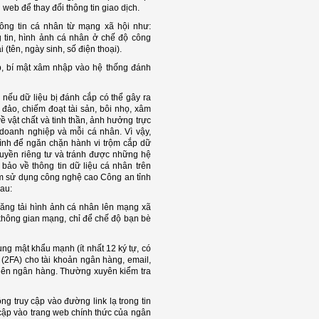
web để thay đổi thông tin giao dịch.
thông tin cá nhân từ mạng xã hội như:
 tin, hình ảnh cá nhân ở chế độ công
(tên, ngày sinh, số điện thoại).
, bí mật xâm nhập vào hệ thống đánh
 nếu dữ liệu bị đánh cắp có thể gây ra
a đảo, chiếm đoạt tài sản, bôi nhọ, xâm
 vật chất và tinh thần, ảnh hưởng trực
 doanh nghiệp và mỗi cá nhân. Vì vậy,
mình để ngăn chặn hành vi trộm cắp dữ
 quyền riêng tư và tránh được những hệ
ể bảo về thông tin dữ liệu cá nhân trên
m sử dụng công nghệ cao Công an tỉnh
au:
ng tải hình ảnh cá nhân lên mạng xã
n không gian mạng, chỉ để chế độ bạn bè
ng mật khẩu mạnh (ít nhất 12 ký tự, có
p (2FA) cho tài khoản ngân hàng, email,
viên ngân hàng. Thường xuyên kiểm tra
ng truy cập vào đường link lạ trong tin
y cập vào trang web chính thức của ngân