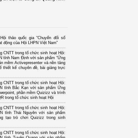
Hội thảo quốc gia “Chuyển đổi số
ạt động của Hội LHPN Việt Nam”
 CNTT trong tổ chức sinh hoạt Hội:
N tỉnh Nam Định với sản phẩm “Ứng
ần mềm Activepresenter và nền tảng
để thiết kế chuyên đề, bài giảng trực
 CNTT trong tổ chức sinh hoạt Hội:
N tỉnh Bắc Kạn với sản phẩm Ứng
erpoint, phần mềm Quizizz và trình
R trong tổ chức sinh hoạt Hội
 CNTT trong tổ chức sinh hoạt Hội:
N tỉnh Thái Nguyên với sản phẩm
g tạo trò chơi Quizizz trong sinh
 CNTT trong tổ chức sinh hoạt Hội:
N tỉnh Tuyên Quang với sản phẩm