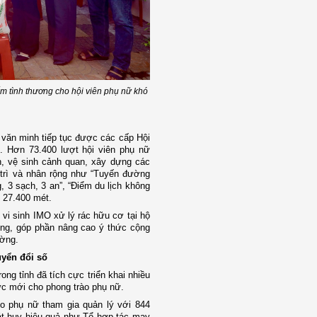
m tình thương cho hội viên phụ nữ khó
 văn minh tiếp tục được các cấp Hội
c. Hơn 73.400 lượt hội viên phụ nữ
h, vệ sinh cảnh quan, xây dựng các
trì và nhân rộng như “Tuyến đường
, 3 sạch, 3 an”, “Điểm du lịch không
 27.400 mét.
vi sinh IMO xử lý rác hữu cơ tại hộ
ường, góp phần nâng cao ý thức cộng
ường.
uyển đổi số
ong tỉnh đã tích cực triển khai nhiều
lực mới cho phong trào phụ nữ.
 phụ nữ tham gia quản lý với 844
hát huy hiệu quả như Tổ hợp tác may