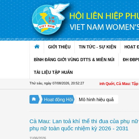
Truy cập nội dung luôn
GIỚI THIỆU
TIN TỨC - SỰ KIỆN
HOẠT 
BÌNH ĐẲNG GIỚI VÙNG DTTS & MIỀN NÚI
ĐH ĐBP
TÀI LIỆU TẬP HUẤN
Thứ sáu, ngày 07/08/2026
,
20:52:28
Hội LHPN xã Ninh Quới, Cà Mau: Tập huấn kỹ
Hoạt động Hội
Mô hình hiệu quả
Cà Mau: Lan toả khí thế thi đua của phụ nữ
phụ nữ toàn quốc nhiệm kỳ 2026 - 2031
11/06/2026