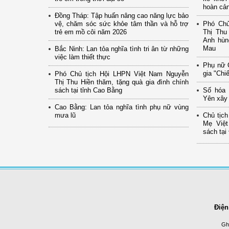
hoàn cả
Đồng Tháp: Tập huấn nâng cao năng lực bảo
vệ, chăm sóc sức khỏe tâm thần và hỗ trợ
Phó Chủ
trẻ em mồ côi năm 2026
Thị Thu
Anh hùn
Mau
Bắc Ninh: Lan tỏa nghĩa tình tri ân từ những
việc làm thiết thực
Phụ nữ 
gia "Chi
Phó Chủ tịch Hội LHPN Việt Nam Nguyễn
Thị Thu Hiền thăm, tặng quà gia đình chính
sách tại tỉnh Cao Bằng
Số hóa 
Yên xây 
Cao Bằng: Lan tỏa nghĩa tình phụ nữ vùng
mưa lũ
Chủ tịc
Mẹ Việt
sách tại
Điện
Ghi