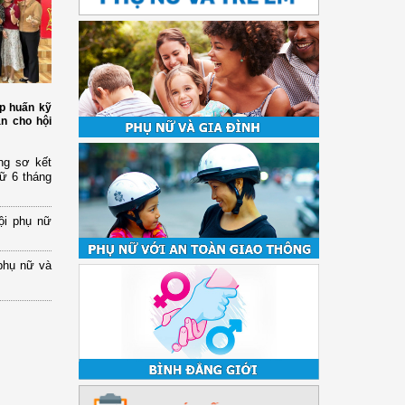
p huấn kỹ
àn cho hội
ng sơ kết
nữ 6 tháng
ội phụ nữ
phụ nữ và