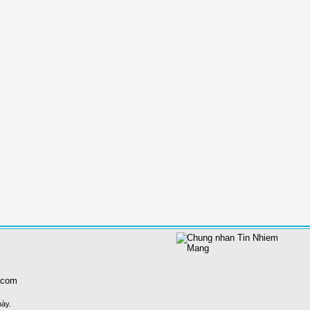
.com
này.