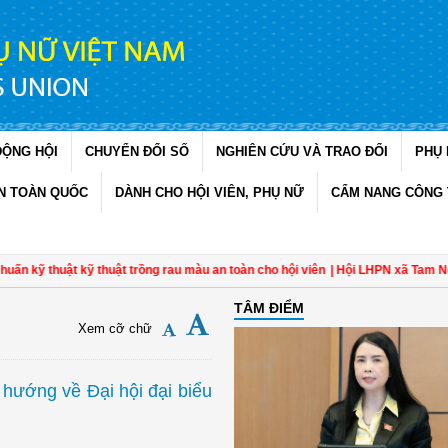
ĐỘNG HỘI
CHUYỂN ĐỔI SỐ
NGHIÊN CỨU VÀ TRAO ĐỔI
PHỤ 
N TOÀN QUỐC
DÀNH CHO HỘI VIÊN, PHỤ NỮ
CẨM NANG CÔNG 
 thuật kỹ thuật trồng rau màu an toàn cho hội viên
| Hội LHPN xã Tam Ngãi, V
TÂM ĐIỂM
Xem cỡ chữ
 hướng về Đại hội đại biểu