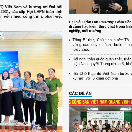
Q Việt Nam và hướng tới Đại hội
 2031, các cấp Hội LHPN toàn tỉnh
m với nhiều công trình, phần việc
Đại biểu Trần Lan Phương: Giảm tiền
đi cùng hậu kiểm thực chất trong lĩn
nghiệp, môi trường
Tổng Bí thư, Chủ tịch nước Tô
vững các quyết sách, bước chu
lược của...
Hội nghị toàn quốc quán triệt, triể
hiện Nghị quyết Trung ương 3, kh
Hội Chữ thập đỏ Việt Nam bước 
kỳ mới với 3 khâu đột phá
CÁC ĐỀ ÁN