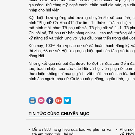
gia công, thủ công mỹ nghệ xanh, chăn nuôi gia súc, gia cầ
nhập cho hội viên.
Đặc biệt, hưởng ứng chủ trương chuyển đổi số của tỉnh, 
hình “Phụ nữ Cà Mau 4T” (Tự tin - Tri thức - Trách nhiệm -
mô hình mới như: Tổ phụ nữ số, Tổ phụ nữ số 1+1, Tổ phụ
Chi hội số, Tổ phụ nữ bán hàng online... tạo môi trường để
kỹ năng số và thích ứng với yêu cầu phát triển trong giai đo
Đến nay, 100% đơn vị cấp cơ sở đã hoàn thành đăng ký và t
thi đua; 65 cơ sở Hội ứng dụng hiệu quả nền tảng số trong
động Hội.
Những kết quả nổi bật đạt được từ đợt thi đua cao điểm đã 
tạo, trách nhiệm của các cấp Hội và hội viên phụ nữ toàn t
thực hiện không chỉ mang giá trị vật chất mà còn lan tỏa t
hình ảnh người phụ nữ Cà Mau năng động, nghĩa tình, tự tin 
TIN TỨC CÙNG CHUYÊN MỤC
Đề án 938 nâng hiệu quả bảo vệ phụ nữ và
Phụ nữ Đ
trẻ em trong thời đại số
kế khởi