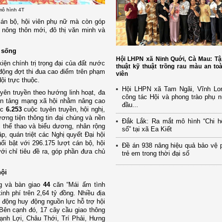
 mô hình 4T
 cán bộ, hội viên phụ nữ mà còn góp
g nông thôn mới, đô thị văn minh và
c sống
Hội LHPN xã Ninh Quới, Cà Mau: Tậ
iện chính trị trọng đại của đất nước
thuật kỹ thuật trồng rau màu an to
động đợt thi đua cao điểm trên phạm
viên
ội trực thuộc.
Hội LHPN xã Tam Ngãi, Vĩnh Lo
yên truyền theo hướng linh hoạt, đa
công tác Hội và phong trào phụ 
ền tảng mạng xã hội nhằm nâng cao
đầu...
ức
6.253
cuộc tuyên truyền, hội nghị,
ương tiện thông tin đại chúng và nền
Đắk Lắk: Ra mắt mô hình “Chi h
c thể thao và biểu dương, nhân rộng
số” tại xã Ea Kiết
ập, quán triệt các Nghị quyết Đại hội
ổi bật với 296.175 lượt cán bộ, hội
Đề án 938 nâng hiệu quả bảo vệ 
với chỉ tiêu đề ra, góp phần đưa chủ
trẻ em trong thời đại số
hội
g và bàn giao
44
căn “Mái ấm tình
nh phí trên 2,64 tỷ đồng. Nhiều địa
động huy động nguồn lực hỗ trợ hội
. Bên cạnh đó, 17 cây cầu giao thông
nh Lợi, Châu Thới, Trí Phải, Hưng