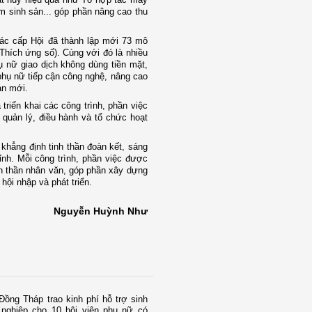
m sinh sản... góp phần nâng cao thu
các cấp Hội đã thành lập mới 73 mô
 Thích ứng số). Cùng với đó là nhiều
 nữ giao dịch không dùng tiền mặt,
 phụ nữ tiếp cận công nghệ, nâng cao
ạn mới.
riển khai các công trình, phần việc
 quản lý, điều hành và tổ chức hoạt
khẳng định tinh thần đoàn kết, sáng
ỉnh. Mỗi công trình, phần việc được
inh thần nhân văn, góp phần xây dựng
hội nhập và phát triển.
Nguyễn Huỳnh Như
ồng Tháp trao kinh phí hỗ trợ sinh
 nghiệp cho 10 hội viên phụ nữ có