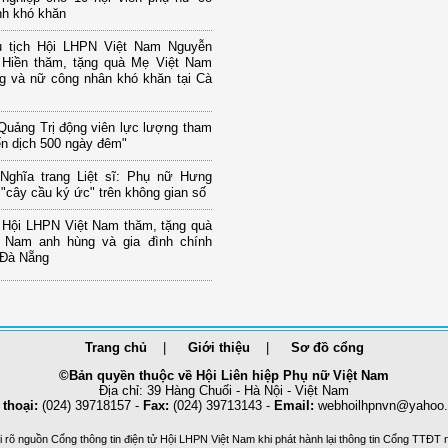
nh khó khăn
 tịch Hội LHPN Việt Nam Nguyễn
 Hiền thăm, tặng quà Mẹ Việt Nam
g và nữ công nhân khó khăn tại Cà
Quảng Trị động viên lực lượng tham
ến dịch 500 ngày đêm"
Nghĩa trang Liệt sĩ: Phụ nữ Hưng
"cây cầu ký ức" trên không gian số
h Hội LHPN Việt Nam thăm, tặng quà
 Nam anh hùng và gia đình chính
 Đà Nẵng
Trang chủ
Giới thiệu
Sơ đồ cổng
©Bản quyền thuộc về Hội Liên hiệp Phụ nữ Việt Nam
Địa chỉ: 39 Hàng Chuối - Hà Nội - Việt Nam
 thoại:
(024) 39718157 -
Fax:
(024) 39713143 -
Email:
webhoilhpnvn@yahoo
 rõ nguồn Cổng thông tin điện tử Hội LHPN Việt Nam khi phát hành lại thông tin Cổng TTĐT 