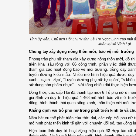
Tỉnh ủy viên, Chủ tịch Hội LHPN tỉnh
Lê Thị Ngọc Linh
trao mái ấ
khăn tại xã Vĩnh Lợi
Chung tay xây dựng nông thôn mới, bảo vệ môi trường
Phong trào phụ nữ tham gia xây dựng nông thôn mới, đô thị
triển khai sâu rộng với
66
công trình, phần việc thiết thự
tham gia các hoạt động bảo vệ môi trường, trồng cây xan
tuyến đường kiểu mẫu. Nhiều mô hình hiệu quả được duy 
xanh - sạch - đẹp”, “Tuyến đường phụ nữ tự quản”, “5 không
sử dụng sản phẩm nhựa”... với tổng chiều dài thực hiện hơn
Đồng thời, các cấp Hội đã thành lập mới 6 Tổ phụ nữ ủ men 
gia đình và duy trì hiệu quả 1.463 mô hình bảo vệ môi tr
đồng, hình thành thói quen sống xanh, thân thiện với môi tr
Khẳng định vai trò phụ nữ trong phát triển kinh tế và ch
Nắm bắt xu thế phát triển của thời đại, các cấp Hội phụ nữ tr
mô hình phát triển kinh tế gắn với chuyển đổi số, tạo động 
Hiện toàn tỉnh duy trì hoạt động hiệu quả
42
Hợp tác xã do
thành viên. Nhiều mô hình sản xuất, kinh doanh tiếp tục p