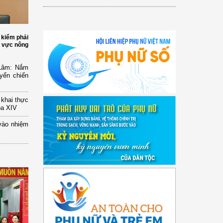
 kiểm phải
h vực nông
 Lâm: Nắm
yển chiến
n khai thực
óa XIV
vào nhiệm