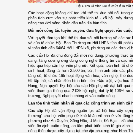
Hội LHPN xã Vĩnh Lợi tổ chức lễ ra mắt
Các hoạt động không chỉ tạo khí thế thi đua sôi nổi trong
phần tích cực vào sự phát triển kinh tế - xã hội, xây dựn
nâng cao đời sống Nhân dân trên địa bàn tỉnh.
Đổi mới công tác tuyên truyền, đưa Nghị quyết vào cuộ
Với quyết tâm tạo khí thế thi đua sôi nổi hướng về các sự k
và của tổ chức Hội, Ban Thường vụ Hội LHPN tỉnh đã phát 
vi toàn tỉnh đến 64/64 Hội LHPN xã, phường và các đơn vị H
Các cấp Hội đã chủ động đổi mới nội dung, phương thức tu
dạng, tăng cường ứng dụng công nghệ thông tin và các n
hiệu quả tiếp cận hội viên phụ nữ. Kết quả, toàn tỉnh tổ ch
sinh hoạt; đăng tải hơn 2.500 tin, bài, hình ảnh trên các ph
tảng số; tổ chức 165 hoạt động văn hóa, văn nghệ, thể dụ
69 tập thể, cá nhân điển hình tiên tiến. Đặc biệt, việc học t
Đảng, Nghị quyết Đại hội các cấp Hội phụ nữ đạt kết quả n
viên tham gia thông qua 2.035 hội nghị, đạt tỷ lệ 106% so 
trương, Nghị quyết nhanh chóng đi vào cuộc sống.
Lan tỏa tinh thần nhân ái qua các công trình an sinh xã 
Các cấp Hội đã vận động nguồn lực xã hội hóa xây dựn
thương” cho hội viên phụ nữ khó khăn về nhà ở với tổng ki
phương như An Xuyên, Sông Đốc, U Minh, Đá Bạc... đã chủ 
viên ổn định cuộc sống, an tâm phát triển kinh tế gia đình
nông thôn được xây dựng tại các địa phương như Ninh Thạ