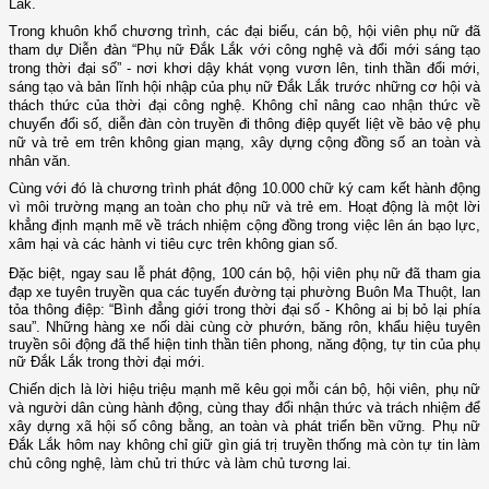
Lắk
.
Trong khuôn khổ chương trình, các đại biểu, cán bộ, hội viên phụ nữ đã
tham dự Diễn đàn “Phụ nữ Đắk Lắk với công nghệ và đổi mới sáng tạo
trong thời đại số” - nơi khơi dậy khát vọng vươn lên, tinh thần đổi mới,
sáng tạo và bản lĩnh hội nhập của phụ nữ Đắk Lắk trước những cơ hội và
thách thức của thời đại công nghệ. Không chỉ nâng cao nhận thức về
chuyển đổi số, diễn đàn còn truyền đi thông điệp quyết liệt về bảo vệ phụ
nữ và trẻ em trên không gian mạng, xây dựng cộng đồng số an toàn và
nhân văn.
Cùng với đó là chương trình phát động 10.000 chữ ký cam kết hành động
vì môi trường mạng an toàn cho phụ nữ và trẻ em. Hoạt động là một lời
khẳng định mạnh mẽ về trách nhiệm cộng đồng trong việc lên án bạo lực,
xâm hại và các hành vi tiêu cực trên không gian số.
Đặc biệt, ngay sau lễ phát động, 100 cán bộ, hội viên phụ nữ đã tham gia
đạp xe tuyên truyền qua các tuyến đường tại phường Buôn Ma Thuột
, lan
tỏa thông điệp: “Bình đẳng giới trong thời đại số - Không ai bị bỏ lại phía
sau”. Những hàng xe nối dài cùng cờ phướn, băng rôn, khẩu hiệu tuyên
truyền sôi động đã thể hiện tinh thần tiên phong, năng động, tự tin của phụ
nữ Đắk Lắk trong thời đại mới.
Chiến dịch là lời hiệu triệu mạnh mẽ kêu gọi mỗi cán bộ, hội viên, phụ nữ
và người dân cùng hành động, cùng thay đổi nhận thức và trách nhiệm để
xây dựng xã hội số công bằng, an toàn và phát triển bền vững. Phụ nữ
Đắk Lắk hôm nay không chỉ giữ gìn giá trị truyền thống mà còn tự tin làm
chủ công nghệ, làm chủ tri thức và làm chủ tương lai.