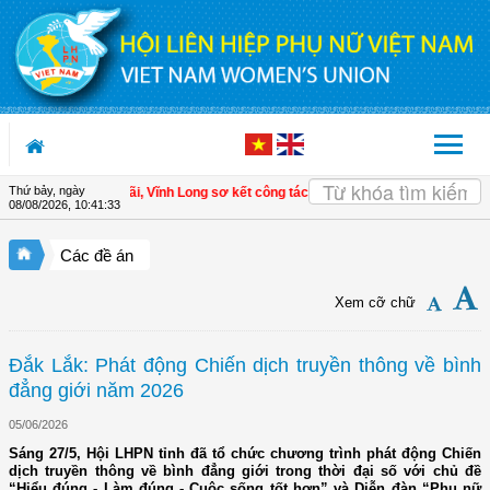
Truy cập nội dung luôn
Thứ bảy, ngày
LHPN xã Tam Ngãi, Vĩnh Long sơ kết công tác Hội và phong trào phụ nữ 6 tháng
08/08/2026
,
10:41:34
Các đề án
Xem cỡ chữ
Đắk Lắk: Phát động Chiến dịch truyền thông về bình
đẳng giới năm 2026
05/06/2026
Sáng 27/5, Hội LHPN tỉnh đã tổ chức chương trình phát động Chiến
dịch truyền thông về bình đẳng giới trong thời đại số với chủ đề
“Hiểu đúng - Làm đúng - Cuộc sống tốt hơn” và Diễn đàn “Phụ nữ