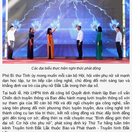
Các đại biểu thực hiện nghi thức phát động
Phó Bí thư Tỉnh ủy mong muốn mỗi cán bộ Hội, hội viên phụ nữ sẽ mạnh
dạn học tập, tự tin tiếp cận công nghệ, chủ động đổi mới sáng tạo và
khẳng định vai trò của phụ nữ Đắk Lắk trong thời đại số.
Tại buổi lễ, Hội LHPN tỉnh đã công bố Quyết định thành lập Ban cố vấn
Chiến dịch truyền thông và Ban điều hành mạng lưới truyền thông số với
sự tham gia của 90 cán bộ Hội và đội ngũ chuyên gia công nghệ, sẵn
sàng tiên phong đổi mới phương thức tuyên truyền, đưa công nghệ trở
thành công cụ lan tỏa tri thức, kết nối cộng đồng và thúc đẩy bình đẳng
giới đến từng cơ sở; đồng thời ra mắt chuyên mục “Bình đẳng giới thời
đại số: Cơ hội cho phụ nữ”, phát sóng định kỳ Thứ Tư hằng tuần trên
kênh Truyền hình Đắk Lắk thuộc Báo và Phát thanh - Truyền hình Đắk