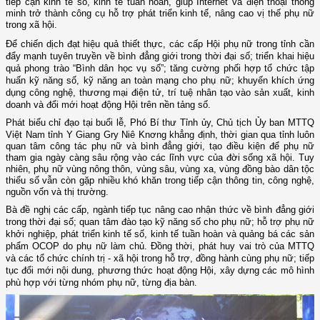
tiếp cận kinh tế số, kinh tế tuần hoàn, giúp Internet và điện thoại thông
minh trở thành công cụ hỗ trợ phát triển kinh tế, nâng cao vị thế phụ nữ
trong xã hội.
Để chiến dịch đạt hiệu quả thiết thực, các cấp Hội phụ nữ trong tỉnh cần
đẩy mạnh tuyên truyền về bình đẳng giới trong thời đại số; triển khai hiệu
quả phong trào “Bình dân học vụ số”; tăng cường phối hợp tổ chức tập
huấn kỹ năng số, kỹ năng an toàn mạng cho phụ nữ; khuyến khích ứng
dụng công nghệ, thương mại điện tử, trí tuệ nhân tạo vào sản xuất, kinh
doanh và đổi mới hoạt động Hội trên nền tảng số.
Phát biểu chỉ đạo tại buổi lễ, Phó Bí thư Tỉnh ủy, Chủ tịch Ủy ban MTTQ
Việt Nam tỉnh Y Giang Gry Niê Knơng
khẳng định, thời gian qua tỉnh luôn
quan tâm công tác phụ nữ và bình đẳng giới, tạo điều kiện để phụ nữ
tham gia ngày càng sâu rộng vào các lĩnh vực của đời sống xã hội. Tuy
nhiên, phụ nữ vùng nông thôn, vùng sâu, vùng xa, vùng đồng bào dân tộc
thiểu số vẫn còn gặp nhiều khó khăn trong tiếp cận thông tin, công nghệ,
nguồn vốn và thị trường.
Bà đề nghị các cấp, ngành tiếp tục nâng cao nhận thức về bình đẳng giới
trong thời đại số; quan tâm đào tạo kỹ năng số cho phụ nữ; hỗ trợ phụ nữ
khởi nghiệp, phát triển kinh tế số, kinh tế tuần hoàn và quảng bá các sản
phẩm OCOP do phụ nữ làm chủ. Đồng thời, phát huy vai trò của MTTQ
và các tổ chức chính trị - xã hội trong hỗ trợ, đồng hành cùng phụ nữ; tiếp
tục đổi mới nội dung, phương thức hoạt động Hội, xây dựng các mô hình
phù hợp với từng nhóm phụ nữ, từng địa bàn.