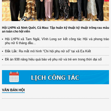
Hội LHPN xã Ninh Quới, Cà Mau: Tập huấn kỹ thuật kỹ thuật trồng rau màu
an toàn cho hội viên
(12/TB-HĐKH) V/v đăng ký, đề xuất nhiệm vụ Khoa học, công nghệ và
Hội LHPN xã Tam Ngãi, Vĩnh Long sơ kết công tác Hội và phong trào
đổi mới ...
phụ nữ 6 tháng đầu...
(898/KH/ĐCT) Kế hoạch thực hiện Quyết định số 2415/QĐ-TTg ngày
Đắk Lắk: Ra mắt mô hình “Chi hội phụ nữ số” tại xã Ea Kiết
31/10/2025 ...
Đề án 938 nâng hiệu quả bảo vệ phụ nữ và trẻ em trong thời đại số
(417/QĐ-BNNMT) Quyết định phê duyệt Chương trình mục tiêu quốc gia
xây dựng ...
(891/KH-ĐCT) Kế hoạch thực hiện Nghị quyết số 72-NQ/TW ngày
9/9/2025 của Bộ ...
(2415/QĐ-TTg) Quyết định về việc phê duyệt Đề án Hỗ trợ Phụ nữ khởi
nghiệp ...
VĂN BẢN HỘI