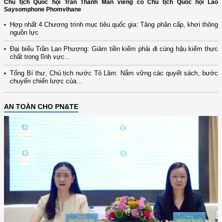
Chủ tịch Quốc hội Trần Thanh Mẫn viếng cố Chủ tịch Quốc hội Lào
Saysomphone Phomvihane
Hợp nhất 4 Chương trình mục tiêu quốc gia: Tăng phân cấp, khơi thông
nguồn lực
Đại biểu Trần Lan Phương: Giảm tiền kiểm phải đi cùng hậu kiểm thực
chất trong lĩnh vực...
Tổng Bí thư, Chủ tịch nước Tô Lâm: Nắm vững các quyết sách, bước
chuyển chiến lược của...
AN TOÀN CHO PN&TE