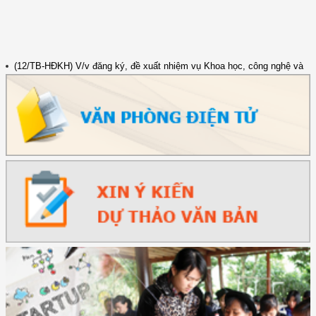
(12/TB-HĐKH) V/v đăng ký, đề xuất nhiệm vụ Khoa học, công nghệ và
đổi mới ...
(898/KH/ĐCT) Kế hoạch thực hiện Quyết định số 2415/QĐ-TTg ngày
31/10/2025 ...
(417/QĐ-BNNMT) Quyết định phê duyệt Chương trình mục tiêu quốc gia
xây dựng ...
(891/KH-ĐCT) Kế hoạch thực hiện Nghị quyết số 72-NQ/TW ngày
9/9/2025 của Bộ ...
(2415/QĐ-TTg) Quyết định về việc phê duyệt Đề án Hỗ trợ Phụ nữ khởi
nghiệp ...