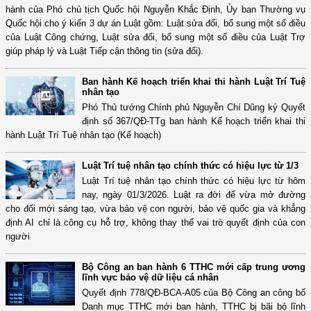
hành của Phó chủ tịch Quốc hội Nguyễn Khắc Định, Ủy ban Thường vụ
Quốc hội cho ý kiến 3 dự án Luật gồm: Luật sửa đổi, bổ sung một số điều
của Luật Công chứng, Luật sửa đổi, bổ sung một số điều của Luật Trợ
giúp pháp lý và Luật Tiếp cận thông tin (sửa đổi).
Ban hành Kế hoạch triển khai thi hành Luật Trí Tuệ
nhân tạo
Phó Thủ tướng Chính phủ Nguyễn Chí Dũng ký Quyết
định số 367/QĐ-TTg ban hành Kế hoạch triển khai thi
hành Luật Trí Tuệ nhân tạo (Kế hoạch)
Luật Trí tuệ nhân tạo chính thức có hiệu lực từ 1/3
Luật Trí tuệ nhân tạo chính thức có hiệu lực từ hôm
nay, ngày 01/3/2026. Luật ra đời để vừa mở đường
cho đổi mới sáng tạo, vừa bảo vệ con người, bảo vệ quốc gia và khẳng
định AI chỉ là công cụ hỗ trợ, không thay thế vai trò quyết định của con
người
Bộ Công an ban hành 6 TTHC mới cấp trung ương
lĩnh vực bảo vệ dữ liệu cá nhân
Quyết định 778/QĐ-BCA-A05 của Bộ Công an công bố
Danh mục TTHC mới ban hành, TTHC bị bãi bỏ lĩnh