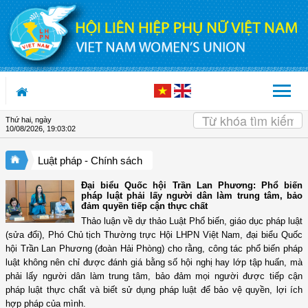
Truy cập nội dung luôn
Thứ hai, ngày
10/08/2026
,
19:03:03
Luật pháp - Chính sách
Đại biểu Quốc hội Trần Lan Phương: Phổ biến
pháp luật phải lấy người dân làm trung tâm, bảo
đảm quyền tiếp cận thực chất
Thảo luận về dự thảo Luật Phổ biến, giáo dục pháp luật
(sửa đổi), Phó Chủ tịch Thường trực Hội LHPN Việt Nam, đại biểu Quốc
hội Trần Lan Phương (đoàn Hải Phòng) cho rằng, công tác phổ biến pháp
luật không nên chỉ được đánh giá bằng số hội nghị hay lớp tập huấn, mà
phải lấy người dân làm trung tâm, bảo đảm mọi người được tiếp cận
pháp luật thực chất và biết sử dụng pháp luật để bảo vệ quyền, lợi ích
hợp pháp của mình.