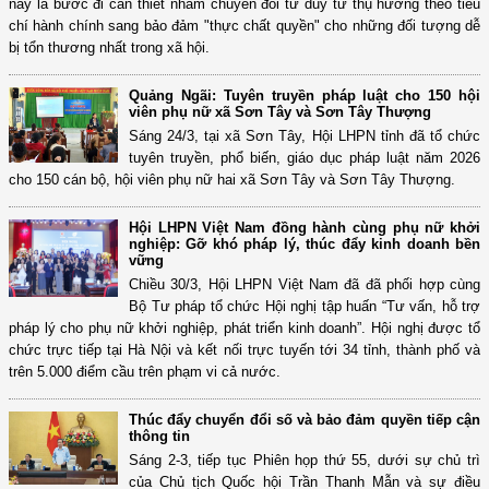
này là bước đi cần thiết nhằm chuyển đổi tư duy từ thụ hưởng theo tiêu
chí hành chính sang bảo đảm "thực chất quyền" cho những đối tượng dễ
bị tổn thương nhất trong xã hội.
Quảng Ngãi: Tuyên truyền pháp luật cho 150 hội
viên phụ nữ xã Sơn Tây và Sơn Tây Thượng
Sáng 24/3, tại xã Sơn Tây, Hội LHPN tỉnh đã tổ chức
tuyên truyền, phổ biến, giáo dục pháp luật năm 2026
cho 150 cán bộ, hội viên phụ nữ hai xã Sơn Tây và Sơn Tây Thượng.
Hội LHPN Việt Nam đồng hành cùng phụ nữ khởi
nghiệp: Gỡ khó pháp lý, thúc đẩy kinh doanh bền
vững
Chiều 30/3, Hội LHPN Việt Nam đã đã phối hợp cùng
Bộ Tư pháp tổ chức Hội nghị tập huấn “Tư vấn, hỗ trợ
pháp lý cho phụ nữ khởi nghiệp, phát triển kinh doanh”. Hội nghị được tổ
chức trực tiếp tại Hà Nội và kết nối trực tuyến tới 34 tỉnh, thành phố và
trên 5.000 điểm cầu trên phạm vi cả nước.
Thúc đẩy chuyển đổi số và bảo đảm quyền tiếp cận
thông tin
Sáng 2-3, tiếp tục Phiên họp thứ 55, dưới sự chủ trì
của Chủ tịch Quốc hội Trần Thanh Mẫn và sự điều