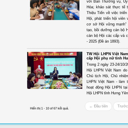
với Ban Thường vụ, Ủy
Hóa; khảo sát thực tế
Thiệu Tiến về việc triể
Hội, phát triển hội viê
cơ sở Hội vững mạnh” v
tạo, bồi dưỡng cán bộ H
cán bộ Hội các cấp và c
- 2025 (Đề án 1893).
TW Hội LHPN Việt Nam 
cấp Hội phụ nữ tỉnh H
Trong 2 ngày 23-24/10/
Hội LHPN Việt Nam do
Chủ tịch Hội, Chủ nhi
LHPN Việt Nam - làm t
hoạt động Hội LHPN tạ
Hội LHPN tỉnh Hưng Yên
← Đầu tiên
Trước
Hiển thị 1 - 10 of 67 kết quả.