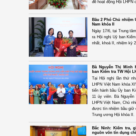
đề hoạt động Hội LHPN c
Bầu 2 Phó Chủ nhiệm Ủ
Nam khóa II
Ngày 17/6, tại Trung tâ
ra Hội nghị Uỷ ban Kiể
nhất, khoá II, nhiệm kỳ 
Bà Nguyễn Thị Minh 
ban Kiểm tra TW Hội L
Tại Hội nghị lần thứ 
LHPN Việt Nam khóa XIV 
tiến hành bầu Ủy ban K
11 ủy viên. Bà Nguyễn
LHPN Việt Nam, Chủ nhiệ
được tín nhiệm bầu giữ
Trung ương Hội khóa II.
Bắc Ninh: Kiểm tra, 
nguồn vốn tín dụng ch