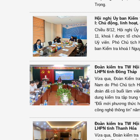
Trọng.
Hội nghị Ủy ban Kiểm 
I: Chủ động, linh hoạt
Chiều 8/12, Hội nghị Ủ
11, khoá I được tổ chứ
Uỷ viên. Phó Chủ tịch
ban Kiểm tra khoá I Nguy
Đoàn kiểm tra TW Hội
LHPN tỉnh Đồng Tháp
Vừa qua, Đoàn Kiểm tr
Nam do Phó Chủ tịch H
đoàn đã có buổi làm việ
dung kiểm tra tập trung
“Đổi mới phương thức ho
công nghệ thông tin” nă
Đoàn kiểm tra TW Hội
LHPN tỉnh Thanh Hóa
Vừa qua, Đoàn kiểm tra