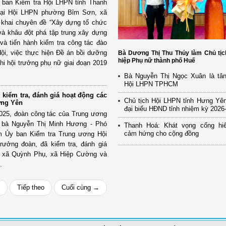
 ban Kiểm tra Hội LHPN tỉnh Thanh
 tại Hội LHPN phường Bỉm Sơn, xã
n khai chuyên đề “Xây dựng tổ chức
n và khâu đột phá tập trung xây dựng
à tiến hành kiểm tra công tác đào
ội, việc thực hiện Đề án bồi dưỡng
Bà Dương Thị Thu Thủy làm Chủ tịc
hiệp Phụ nữ thành phố Huế
hi hội trưởng phụ nữ giai đoạn 2019
Bà Nguyễn Thị Ngọc Xuân là tân
Hội LHPN TPHCM
kiểm tra, đánh giá hoạt động các
Chủ tịch Hội LHPN tỉnh Hưng Yên
ưng Yên
đại biểu HĐND tỉnh nhiệm kỳ 2026
2025, đoàn công tác của Trung ương
 bà Nguyễn Thị Minh Hương - Phó
Thanh Hoá: Khát vọng cống hiế
cảm hứng cho cộng đồng
ệm Ủy ban Kiểm tra Trung ương Hội
rưởng đoàn, đã kiểm tra, đánh giá
i xã Quỳnh Phụ, xã Hiệp Cường và
.
Tiếp theo
Cuối cùng →