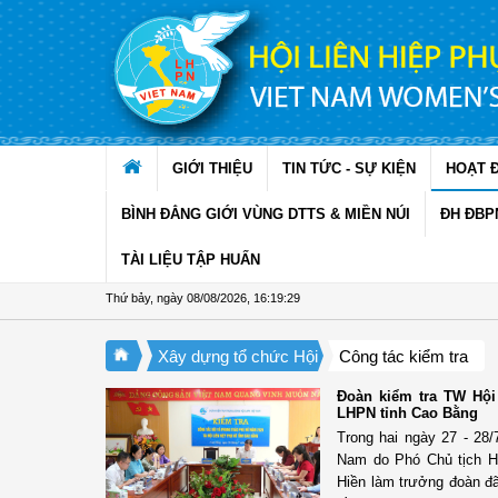
Truy cập nội dung luôn
GIỚI THIỆU
TIN TỨC - SỰ KIỆN
HOẠT 
BÌNH ĐẲNG GIỚI VÙNG DTTS & MIỀN NÚI
ĐH ĐBP
TÀI LIỆU TẬP HUẤN
Thứ bảy, ngày 08/08/2026
,
16:19:30
Xây dựng tổ chức Hội
Công tác kiểm tra
Đoàn kiểm tra TW Hội
LHPN tỉnh Cao Bằng
Trong hai ngày 27 - 28
Nam do Phó Chủ tịch H
Hiền làm trưởng đoàn đã