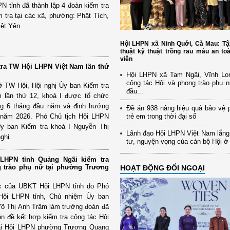
PN tỉnh đã thành lập 4 đoàn kiểm tra
m tra tại các xã, phường: Phật Tích,
ệt Yên.
Hội LHPN xã Ninh Quới, Cà Mau: Tậ
thuật kỹ thuật trồng rau màu an to
viên
tra TW Hội LHPN Việt Nam lần thứ
Hội LHPN xã Tam Ngãi, Vĩnh Lo
công tác Hội và phong trào phụ 
sở TW Hội, Hội nghị Ủy ban Kiểm tra
đầu...
lần thứ 12, khoá I được tổ chức
ng 6 tháng đầu năm và định hướng
Đề án 938 nâng hiệu quả bảo vệ 
i năm 2026. Phó Chủ tịch Hội LHPN
trẻ em trong thời đại số
y ban Kiểm tra khoá I Nguyễn Thị
Lãnh đạo Hội LHPN Việt Nam lắng
ghị.
tư, nguyện vọng của cán bộ Hội ở
 LHPN tỉnh Quảng Ngãi kiểm tra
g trào phụ nữ tại phường Trương
HOẠT ĐỘNG ĐỐI NGOẠI
c của UBKT Hội LHPN tỉnh do Phó
Hội LHPN tỉnh, Chủ nhiệm Ủy ban
Võ Thị Anh Trâm làm trưởng đoàn đã
ên đề kết hợp kiểm tra công tác Hội
tại Hội LHPN phường Trương Quang