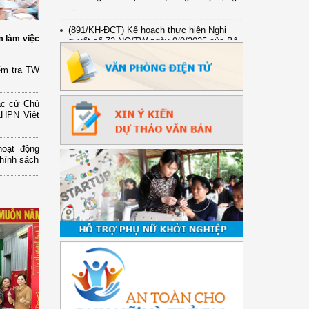
(891/KH-ĐCT) Kế hoạch thực hiện Nghị
quyết số 72-NQ/TW ngày 9/9/2025 của Bộ
m làm việc
...
(2415/QĐ-TTg) Quyết định về việc phê
ểm tra TW
duyệt Đề án Hỗ trợ Phụ nữ khởi nghiệp ...
ắc cử Chủ
LHPN Việt
hoạt động
chính sách