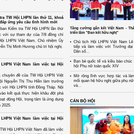
tra TW Hội LHPN lần thứ 11, khoá
, đáp ứng yêu cầu tình hình mới
Tăng cường gắn kết Việt Nam - Thá
y ban Kiểm tra TW Hội LHPN lần thứ
triển lãm "Đan kết hữu nghị"
c với sự tham dự của 7/8 đồng chí
 Hội LHPN Việt Nam, Chủ nhiệm Ủy
Chủ tịch Hội LHPN Việt Nam Lê
ễn Thị Minh Hương chủ trì hội nghị.
tiếp và làm việc với Trưởng đại
Dân số...
Bạn bè quốc tế và kiều bào chúc
 LHPN Việt Nam làm việc tại Hội
hội Phụ nữ toàn quốc XIV
a chuyên đề của TW Hội LHPN Việt
Mở rộng lĩnh vực hợp tác và là
mối quan hệ hữu nghị giữa phụ n
ội Nguyễn Thị Thu Hiền làm trưởng
và...
c với Hội LHPN tỉnh Đồng Tháp. Nội
 vào kết quả thực hiện khâu đột phá
ạt động Hội, trọng tâm là ứng dụng
CÁN BỘ HỘI
m 2025.
 LHPN Việt Nam làm việc tại Hội
 TW Hội LHPN Việt Nam đã làm việc