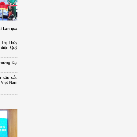
i Lan qua
 Thị Thủy
 diện Quỹ
 mừng Đại
m sâu sắc
ữ Việt Nam