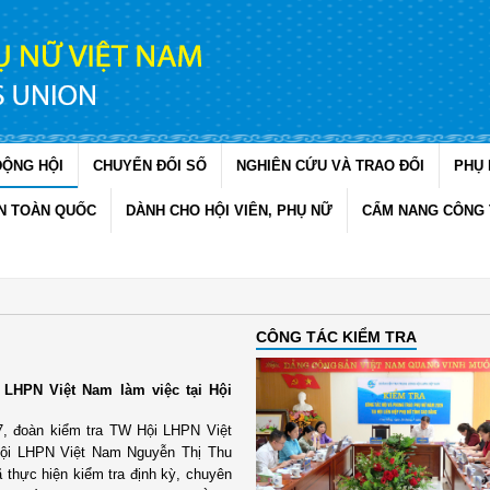
ĐỘNG HỘI
CHUYỂN ĐỔI SỐ
NGHIÊN CỨU VÀ TRAO ĐỔI
PHỤ 
N TOÀN QUỐC
DÀNH CHO HỘI VIÊN, PHỤ NỮ
CẨM NANG CÔNG 
CÔNG TÁC KIỂM TRA
 LHPN Việt Nam làm việc tại Hội
/7, đoàn kiểm tra TW Hội LHPN Việt
ội LHPN Việt Nam Nguyễn Thị Thu
 thực hiện kiểm tra định kỳ, chuyên