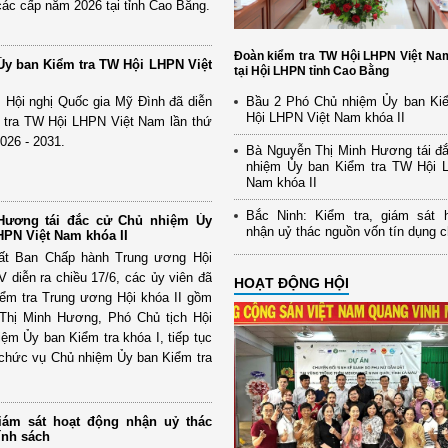
ác cấp năm 2026 tại tỉnh Cao Bằng.
Đoàn kiểm tra TW Hội LHPN Việt Na
y ban Kiểm tra TW Hội LHPN Việt
tại Hội LHPN tỉnh Cao Bằng
m Hội nghị Quốc gia Mỹ Đình đã diễn
Bầu 2 Phó Chủ nhiệm Ủy ban Ki
Hội LHPN Việt Nam khóa II
m tra TW Hội LHPN Việt Nam lần thứ
2026 - 2031.
Bà Nguyễn Thị Minh Hương tái đ
nhiệm Ủy ban Kiểm tra TW Hội 
Nam khóa II
Bắc Ninh: Kiểm tra, giám sát 
Hương tái đắc cử Chủ nhiệm Ủy
nhận uỷ thác nguồn vốn tín dụng 
HPN Việt Nam khóa II
nhất Ban Chấp hành Trung ương Hội
diễn ra chiều 17/6, các ủy viên đã
HOẠT ĐỘNG HỘI
iểm tra Trung ương Hội khóa II gồm
 Thị Minh Hương, Phó Chủ tịch Hội
m Ủy ban Kiểm tra khóa I, tiếp tục
 chức vụ Chủ nhiệm Ủy ban Kiểm tra
giám sát hoạt động nhận uỷ thác
ính sách