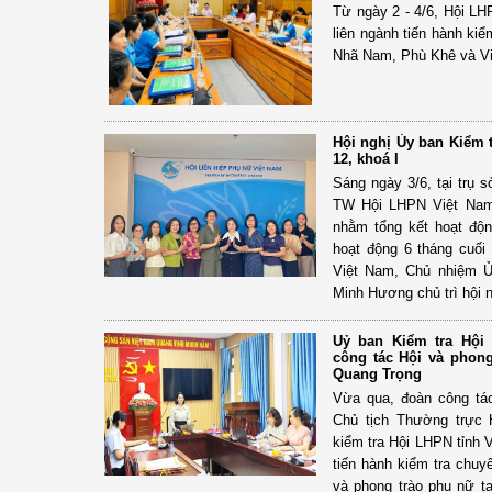
Từ ngày 2 - 4/6, Hội LH
liên ngành tiến hành kiể
Nhã Nam, Phù Khê và Vi
Hội nghị Ủy ban Kiểm 
12, khoá I
Sáng ngày 3/6, tại trụ 
TW Hội LHPN Việt Nam 
nhằm tổng kết hoạt độ
hoạt động 6 tháng cuố
Việt Nam, Chủ nhiệm Ủ
Minh Hương chủ trì hội n
Uỷ ban Kiểm tra Hội
công tác Hội và phon
Quang Trọng
Vừa qua, đoàn công tá
Chủ tịch Thường trực 
kiểm tra Hội LHPN tỉnh 
tiến hành kiểm tra chuy
và phong trào phụ nữ 