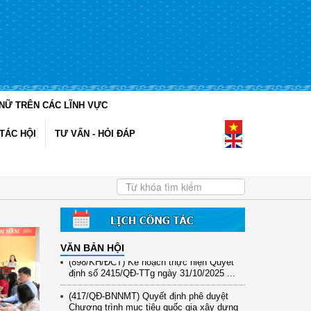
NỮ TRÊN CÁC LĨNH VỰC
TÁC HỘI
TƯ VẤN - HỎI ĐÁP
(12/TB-HĐKH) V/v đăng ký, đề xuất nhiệm
vụ Khoa học, công nghệ và đổi mới ...
VĂN BẢN HỘI
(898/KH/ĐCT) Kế hoạch thực hiện Quyết
định số 2415/QĐ-TTg ngày 31/10/2025 ...
(417/QĐ-BNNMT) Quyết định phê duyệt
Chương trình mục tiêu quốc gia xây dựng
...