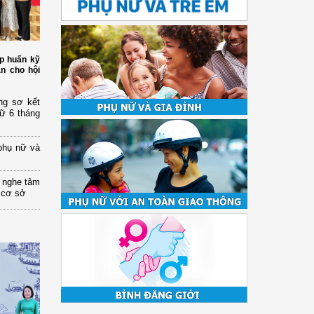
p huấn kỹ
àn cho hội
ng sơ kết
nữ 6 tháng
phụ nữ và
 nghe tâm
 cơ sở