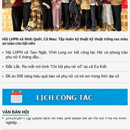
Hội LHPN xã Ninh Quới, Cà Mau: Tập huấn kỹ thuật kỹ thuật trồng rau màu
an toàn cho hội viên
Hội LHPN xã Tam Ngãi, Vĩnh Long sơ kết công tác Hội và phong trào
(12/TB-HĐKH) V/v đăng ký, đề xuất nhiệm vụ Khoa học, công nghệ và
phụ nữ 6 tháng đầu...
đổi mới ...
Đắk Lắk: Ra mắt mô hình “Chi hội phụ nữ số” tại xã Ea Kiết
(898/KH/ĐCT) Kế hoạch thực hiện Quyết định số 2415/QĐ-TTg ngày
31/10/2025 ...
Đề án 938 nâng hiệu quả bảo vệ phụ nữ và trẻ em trong thời đại số
(417/QĐ-BNNMT) Quyết định phê duyệt Chương trình mục tiêu quốc gia
xây dựng ...
(891/KH-ĐCT) Kế hoạch thực hiện Nghị quyết số 72-NQ/TW ngày
9/9/2025 của Bộ ...
(2415/QĐ-TTg) Quyết định về việc phê duyệt Đề án Hỗ trợ Phụ nữ khởi
VĂN BẢN HỘI
nghiệp ...