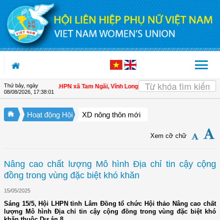
Truy cập nội dung luôn
Thứ bảy, ngày
 viên
| Hội LHPN xã Tam Ngãi, Vĩnh Long sơ kết công tác Hội và phong trào ph
08/08/2026
,
17:38:03
Hoạt động Hội
XD nông thôn mới
Xem cỡ chữ
Nâng cao chất lượng Mô hình Địa chỉ tin cậy cộng
đồng trong vùng đặc biệt khó khăn
15/05/2025
Sáng 15/5, Hội LHPN tỉnh Lâm Đồng tổ chức Hội thảo Nâng cao chất
lượng Mô hình Địa chỉ tin cậy cộng đồng trong vùng đặc biệt khó
khăn thuộc Dự án 8