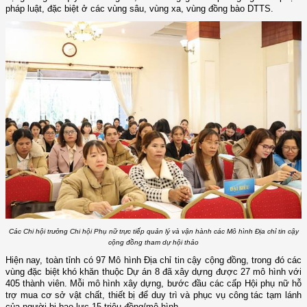
pháp luật, đặc biệt ở các vùng sâu, vùng xa, vùng đồng bào DTTS.
Các Chi hội trưởng Chi hội Phụ nữ trực tiếp quản lý và vận hành các Mô hình Địa chỉ tin cậy
cộng đồng tham dự hội thảo
Hiện nay, toàn tỉnh có 97 Mô hình Địa chỉ tin cậy cộng đồng, trong đó các
vùng đặc biệt khó khăn thuộc Dự án 8 đã xây dựng được 27 mô hình với
405 thành viên. Mỗi mô hình xây dựng, bước đầu các cấp Hội phụ nữ hỗ
trợ mua cơ sở vật chất, thiết bị để duy trì và phục vụ công tác tạm lánh
của người bị bạo lực 15 triệu đồng/mô hình.