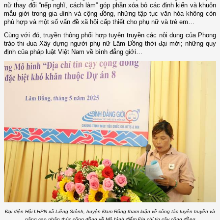
nữ thay đổi “nếp nghĩ, cách làm” góp phần xóa bỏ các định kiến và khuôn
mẫu giới trong gia đình và cộng đồng, những tập tục văn hóa không còn
phù hợp và một số vấn đề xã hội cấp thiết cho phụ nữ và trẻ em…
Cùng với đó, truyền thông phối hợp tuyên truyền các nội dung của Phong
trào thi đua Xây dựng người phụ nữ Lâm Đồng thời đại mới; những quy
định của pháp luật Việt Nam về bình đẳng giới…
Đại diện Hội LHPN xã Liêng Srônh, huyện Đam Rông tham luận về công tác tuyên truyền và
nâng cao nhận thức cộng đồng về Mô hình điểm Địa chỉ tin cậy cộng đồng