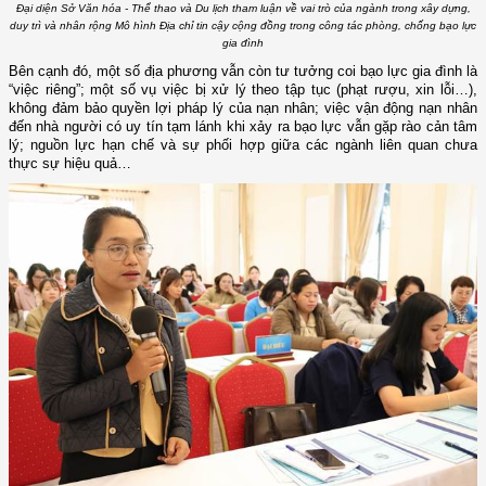
Đại diện Sở Văn hóa - Thể thao và Du lịch tham luận về vai trò của ngành trong xây dựng,
duy trì và nhân rộng Mô hình Địa chỉ tin cậy cộng đồng trong công tác phòng, chống bạo lực
gia đình
Bên cạnh đó, một số địa phương vẫn còn tư tưởng coi bạo lực gia đình là
“việc riêng”; một số vụ việc bị xử lý theo tập tục (phạt rượu, xin lỗi…),
không đảm bảo quyền lợi pháp lý của nạn nhân; việc vận động nạn nhân
đến nhà người có uy tín tạm lánh khi xảy ra bạo lực vẫn gặp rào cản tâm
lý; nguồn lực hạn chế và sự phối hợp giữa các ngành liên quan chưa
thực sự hiệu quả…