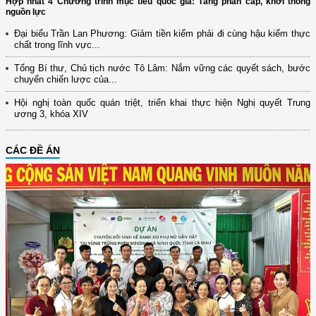
Hợp nhất 4 Chương trình mục tiêu quốc gia: Tăng phân cấp, khơi thông
nguồn lực
Đại biểu Trần Lan Phương: Giảm tiền kiểm phải đi cùng hậu kiểm thực
chất trong lĩnh vực...
Tổng Bí thư, Chủ tịch nước Tô Lâm: Nắm vững các quyết sách, bước
chuyển chiến lược của...
Hội nghị toàn quốc quán triệt, triển khai thực hiện Nghị quyết Trung
ương 3, khóa XIV
CÁC ĐỀ ÁN