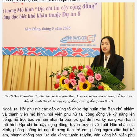
Bà Cil Bri - Giám đốc Sở Dân tộc và Tôn giáo tham luận về vai trò của sở trong hỗ trợ, thúc
đẩy Mô hình Địa chỉ tin cậy cộng đồng ở vùng đồng bào DTTS
Ngoài ra, Hội phụ nữ các cấp cũng tổ chức tập huấn cho Ban chủ nhiệm
và thành viên mô hình, hội viên phụ nữ tại cộng đồng về kỹ năng lên
tiếng, hỗ trợ, bảo vệ nạn nhân bị bạo lực gia đình và kỹ năng vận hành
mô hình Địa chỉ tin cậy cộng đồng; tuyên truyền về Luật Hôn nhân gia
đình, phòng chống tai nạn thương tích trẻ em, phòng ngừa xâm hại trẻ
em, phòng chống bạo lực gia đình; tuyên truyền, vận động hội viên phụ