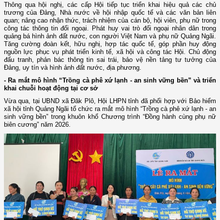
Thông qua hội nghị, các cấp Hội tiếp tục triển khai hiệu quả các chủ
trương của Đảng, Nhà nước về hội nhập quốc tế và các văn bản liên
quan; nâng cao nhận thức, trách nhiệm của cán bộ, hội viên, phụ nữ trong
công tác thông tin đối ngoại. Phát huy vai trò đối ngoại nhân dân trong
quảng bá hình ảnh đất nước, con người Việt Nam và phụ nữ Quảng Ngãi.
Tăng cường đoàn kết, hữu nghị, hợp tác quốc tế, góp phần huy động
nguồn lực phục vụ phát triển kinh tế, xã hội và công tác Hội. Chủ động
đấu tranh, phản bác thông tin sai trái, bảo vệ nền tảng tư tưởng của
Đảng, uy tín và hình ảnh đất nước, địa phương.
- Ra mắt mô hình “Trồng cà phê xứ lạnh - an sinh vững bền” và triển
khai chuỗi hoạt động tại cơ sở
Vừa qua, tại UBND xã Đăk Plô, Hội LHPN tỉnh đã phối hợp với Bảo hiểm
xã hội tỉnh Quảng Ngãi tổ chức ra mắt mô hình “Trồng cà phê xứ lạnh - an
sinh vững bền” trong khuôn khổ Chương trình “Đồng hành cùng phụ nữ
biên cương” năm 2026.