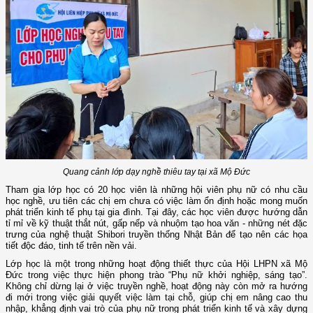
Quang cảnh lớp dạy nghề thiêu tay tại xã Mộ Đức
Tham gia lớp học có 20 học viên là những hội viên phụ nữ có nhu cầu
học nghề, ưu tiên các chị em chưa có việc làm ổn định hoặc mong muốn
phát triển kinh tế phụ tại gia đình. Tại đây, các học viên được hướng dẫn
tỉ mỉ về kỹ thuật thắt nút, gấp nếp và nhuộm tạo hoa văn - những nét đặc
trưng của nghệ thuật Shibori truyền thống Nhật Bản để tạo nên các họa
tiết độc đáo, tinh tế trên nền vải.
Lớp học là một trong những hoạt động thiết thực của Hội LHPN xã Mộ
Đức trong việc thực hiện phong trào “Phụ nữ khởi nghiệp, sáng tạo”.
Không chỉ dừng lại ở việc truyền nghề, hoạt động này còn mở ra hướng
đi mới trong việc giải quyết việc làm tại chỗ, giúp chị em nâng cao thu
nhập, khẳng định vai trò của phụ nữ trong phát triển kinh tế và xây dựng