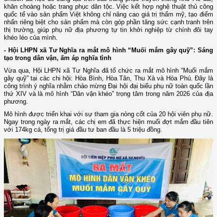
khăn choàng hoặc trang phục dân tộc. Việc kết hợp nghệ thuật thủ công
quốc tế vào sản phẩm Việt không chỉ nâng cao giá trị thẩm mỹ, tạo điểm
nhấn riêng biệt cho sản phẩm mà còn góp phần tăng sức cạnh tranh trên
thị trường, giúp phụ nữ địa phương tự tin khởi nghiệp từ chính đôi tay
khéo léo của mình.
- Hội LHPN xã Tư Nghĩa ra mắt mô hình “Muối mắm gây quỹ”: Sáng
tạo trong dân vận, ấm áp nghĩa tình
Vừa qua, Hội LHPN xã Tư Nghĩa đã tổ chức ra mắt mô hình “Muối mắm
gây quỹ” tại các chi hội: Hòa Bình, Hòa Tân, Thu Xà và Hòa Phú. Đây là
công trình ý nghĩa nhằm chào mừng Đại hội đại biểu phụ nữ toàn quốc lần
thứ XIV và là mô hình “Dân vận khéo” trọng tâm trong năm 2026 của địa
phương.
Mô hình được triển khai với sự tham gia nòng cốt của 20 hội viên phụ nữ.
Ngay trong ngày ra mắt, các chị em đã thực hiện muối đợt mắm đầu tiên
với 174kg cá, tổng trị giá đầu tư ban đầu là 5 triệu đồng.