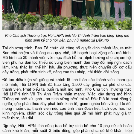
Phó Chủ tịch Thường trực Hội LHPN tỉnh
Võ Thị Anh Trâm
trao tặng tặng mô
hình sinh kế cho hội viên, phụ nữ nghèo xã Đăk Plô
Tại chương trình, Ban Tổ chức đã công bố quyết định thành lập, ra mắt
Ban chủ nhiệm và thông qua quy chế, kế hoạch hoạt động của mô hình.
Mô hình có 30 thành viên với mục đích hỗ trợ, định hướng cho chị em hội
viên phụ nữ dân tộc thiểu số vùng biên mạnh dạn thay đổi nếp nghĩ cách
làm, khai thác lợi thế khí hậu địa phương, thực hiện chuyển đổi cơ cấu
cây trồng, phát triển sinh kế, nâng cao thu nhập, cải thiện đời sống.
Để tạo điều kiện về giống và khích lệ tinh thần các thành viên tham gia
mô hình, Hội LHPN tỉnh đã trao tặng 1.500 cây giống cà phê cho các
thành viên. Phát biểu tại buổi ra mắt mô hình, Phó Chủ tịch Thường trực
Hội LHPN tỉnh Võ Thị Anh Trâm nhấn mạnh: “Việc xây dựng mô hình
“Trồng cà phê xứ lạnh - an sinh vững bền” tại xã Đăk Plô là hoạt động ý
nghĩa, góp phần thúc đẩy phát triển kinh tế, giảm nghèo bền vững. Do đó,
mong muốn các thành viên nêu cao tinh thần đoàn kết, tích cực học hỏi
kinh nghiệm, chăm sóc cây trồng hiệu quả để mô hình phát huy giá trị
thiết thực, lâu dài.
Dịp này, Hội LHPN tỉnh cũng trao hỗ trợ sinh kế cho 10 phụ nữ có hoàn
cảnh khó khăn, mỗi suất 3 triệu đồng, góp phần chia sẻ khó khăn, tiếp