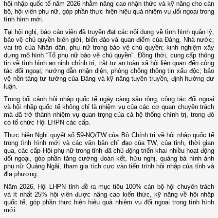
hội nhập quốc tế năm 2026 nhằm nâng cao nhận thức và kỹ năng cho cán
bộ, hội viên phụ nữ, góp phần thực hiện hiệu quả nhiệm vụ đối ngoại trong
tình hình mới.
Tại hội nghị, báo cáo viên đã truyền đạt các nội dung về tình hình quản lý,
bảo vệ chủ quyền biên giới, biển đảo và quan điểm của Đảng, Nhà nước;
vai trò của Nhân dân, phụ nữ trong bảo vệ chủ quyền; kinh nghiệm xây
dựng mô hình “Tổ phụ nữ bảo vệ chủ quyền”. Đồng thời, cung cấp thông
tin về tình hình an ninh chính trị, trật tự an toàn xã hội liên quan đến công
tác đối ngoại; hướng dẫn nhận diện, phòng chống thông tin xấu độc; bảo
vệ nền tảng tư tưởng của Đảng và kỹ năng tuyên truyền, định hướng dư
luận.
Trong bối cảnh hội nhập quốc tế ngày càng sâu rộng, công tác đối ngoại
và hội nhập quốc tế không chỉ là nhiệm vụ của các cơ quan chuyên trách
mà đã trở thành nhiệm vụ quan trọng của cả hệ thống chính trị, trong đó
có tổ chức Hội LHPN các cấp.
Thực hiện Nghị quyết số 59-NQ/TW của Bộ Chính trị về hội nhập quốc tế
trong tình hình mới và các văn bản chỉ đạo của TW, của tỉnh, thời gian
qua, các cấp Hội phụ nữ trong tỉnh đã chủ động triển khai nhiều hoạt động
đối ngoại, góp phần tăng cường đoàn kết, hữu nghị, quảng bá hình ảnh
phụ nữ Quảng Ngãi, tham gia tích cực vào tiến trình hội nhập của tỉnh và
địa phương.
Năm 2026, Hội LHPN tỉnh đề ra mục tiêu 100% cán bộ hội chuyên trách
và ít nhất 25% hội viên được nâng cao kiến thức, kỹ năng về hội nhập
quốc tế, góp phần thực hiện hiệu quả nhiệm vụ đối ngoại trong tình hình
mới.