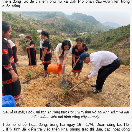
thêm động lực để chị em phụ nữ xã Đăk Plô phấn đấu vươn lên trong
cuộc sống.
Sau lễ ra mắt,
Phó C
hủ tịch Thường trực Hội LHPN tỉnh
Võ Thị Anh Trâm và đại
biểu, thành viên mô hình trồng cây thực địa
Tiếp nối chuỗi hoạt động, trong hai ngày 16 - 17/4, Đoàn công tác Hội
LHPN tỉnh đã kiểm tra việc triển khai phong trào thi đua, các hoạt động