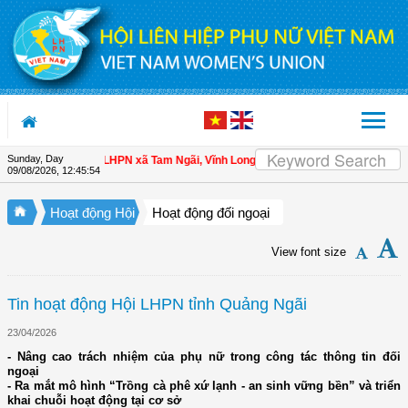
Skip to Content
Sunday, Day
i viên
| Hội LHPN xã Tam Ngãi, Vĩnh Long sơ kết công tác Hội và phong trào p
09/08/2026
,
12:45:55
Hoạt động Hội
Hoạt động đối ngoại
View font size
Tin hoạt động Hội LHPN tỉnh Quảng Ngãi
23/04/2026
- Nâng cao trách nhiệm của phụ nữ trong công tác thông tin đối
ngoại
- Ra mắt mô hình “Trồng cà phê xứ lạnh - an sinh vững bền” và triển
khai chuỗi hoạt động tại cơ sở