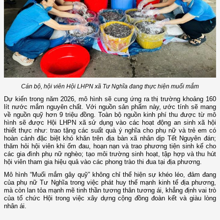
Cán bộ, hội viên Hội LHPN xã Tư Nghĩa đang thực hiện muối mắm
Dự kiến trong năm 2026, mô hình sẽ cung ứng ra thị trường khoảng 160
lít nước mắm nguyên chất. Với nguồn sản phẩm này, ước tính sẽ mang
về nguồn quỹ hơn 9 triệu đồng. Toàn bộ nguồn kinh phí thu được từ mô
hình sẽ được Hội LHPN xã sử dụng vào các hoạt động an sinh xã hội
thiết thực như: trao tặng các suất quà ý nghĩa cho phụ nữ và trẻ em có
hoàn cảnh đặc biệt khó khăn trên địa bàn xã nhân dịp Tết Nguyên đán;
thăm hỏi hội viên khi ốm đau, hoạn nạn và trao phương tiện sinh kế cho
các gia đình phụ nữ nghèo; tạo môi trường sinh hoạt, tập hợp và thu hút
hội viên tham gia hiệu quả vào các phong trào thi đua tại địa phương.
Mô hình “Muối mắm gây quỹ” không chỉ thể hiện sự khéo léo, đảm đang
của phụ nữ Tư Nghĩa trong việc phát huy thế mạnh kinh tế địa phương,
mà còn lan tỏa mạnh mẽ tinh thần tương thân tương ái, khẳng định vai trò
của tổ chức Hội trong việc xây dựng cộng đồng đoàn kết và giàu lòng
nhân ái.