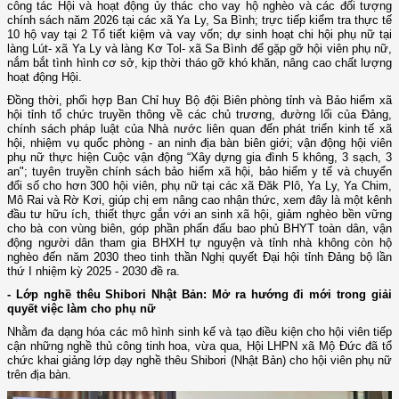
công tác Hội và hoạt động ủy thác cho vay hộ nghèo và các đối tượng
chính sách năm 2026 tại các xã Ya Ly, Sa Bình; trực tiếp kiểm tra thực tế
10 hộ vay tại 2 Tổ tiết kiệm và vay vốn; dự sinh hoạt chi hội phụ nữ tại
làng Lút- xã Ya Ly và làng Kơ Tol- xã Sa Bình để gặp gỡ hội viên phụ nữ,
nắm bắt tình hình cơ sở, kịp thời tháo gỡ khó khăn, nâng cao chất lượng
hoạt động Hội.
Đồng thời, phối hợp Ban Chỉ huy Bộ đội Biên phòng tỉnh và Bảo hiểm xã
hội tỉnh tổ chức truyền thông về các chủ trương, đường lối của Đảng,
chính sách pháp luật của Nhà nước liên quan đến phát triển kinh tế xã
hội, nhiệm vụ quốc phòng - an ninh địa bàn biên giới; vận động hội viên
phụ nữ thực hiện Cuộc vận động “Xây dựng gia đình 5 không, 3 sạch, 3
an"; tuyên truyền chính sách bảo hiểm xã hội, bảo hiểm y tế và chuyển
đổi số cho hơn 300 hội viên, phụ nữ tại các xã Đăk Plô, Ya Ly, Ya Chim,
Mô Rai và Rờ Kơi, giúp chị em nâng cao nhận thức, xem đây là một kênh
đầu tư hữu ích, thiết thực gắn với an sinh xã hội, giảm nghèo bền vững
cho bà con vùng biên, góp phần phấn đấu bao phủ BHYT toàn dân, vận
động người dân tham gia BHXH tự nguyện và tỉnh nhà không còn hộ
nghèo đến năm 2030 theo tinh thần Nghị quyết Đại hội tỉnh Đảng bộ lần
thứ I nhiệm kỳ 2025 - 2030 đề ra.
- Lớp nghề thêu Shibori Nhật Bản: Mở ra hướng đi mới trong giải
quyết việc làm cho phụ nữ
Nhằm đa dạng hóa các mô hình sinh kế và tạo điều kiện cho hội viên tiếp
cận những nghề thủ công tinh hoa, vừa qua, Hội LHPN xã Mộ Đức đã tổ
chức khai giảng lớp dạy nghề thêu Shibori (Nhật Bản) cho hội viên phụ nữ
trên địa bàn.