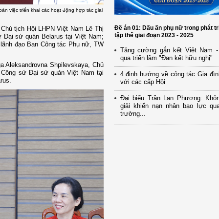
n việc triển khai các hoạt động hợp tác giai
Đề án 01: Dấu ấn phụ nữ trong phát tr
Chủ tịch Hội LHPN Việt Nam Lê Thị
tập thể giai đoạn 2023 - 2025
 Đại sứ quán Belarus tại Việt Nam;
 lãnh đạo Ban Công tác Phụ nữ, TW
Tăng cường gắn kết Việt Nam -
qua triển lãm "Đan kết hữu nghị"
ga Aleksandrovna Shpilevskaya, Chủ
 Công sứ Đại sứ quán Việt Nam tại
4 định hướng về công tác Gia đìn
rus.
với các cấp Hội
Đại biểu Trần Lan Phương: Khô
giải khiến nạn nhân bạo lực qua
trường...