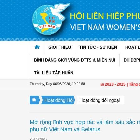
Skip to Content
GIỚI THIỆU
TIN TỨC - SỰ KIỆN
HOẠT 
BÌNH ĐẲNG GIỚI VÙNG DTTS & MIỀN NÚI
ĐH ĐBP
TÀI LIỆU TẬP HUẤN
Thursday, Day 06/08/2026
,
19:23:00
hụ nữ trong phát triển kinh tế tập thể giai đoạn 2023 - 2025
| Tăng cường gắn k
Hoạt động Hội
Hoạt động đối ngoại
Mở rộng lĩnh vực hợp tác và làm sâu sắc 
phụ nữ Việt Nam và Belarus
25/05/2026