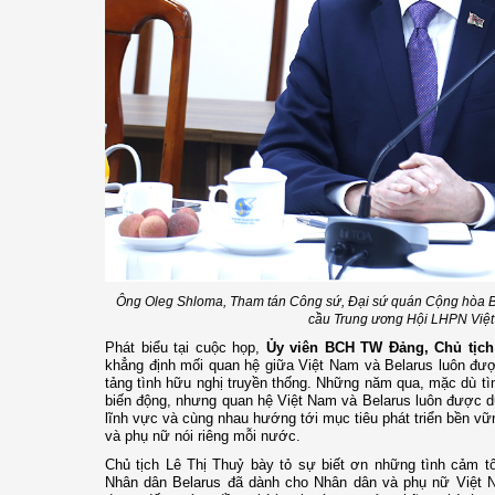
Ông Oleg Shloma, Tham tán Công sứ, Đại sứ quán Cộng hòa Bel
cầu Trung ương Hội LHPN Việ
Phát biểu tại cuộc họp,
Ủy viên BCH TW Đảng, Chủ tịch
khẳng định mối quan hệ giữa Việt Nam và Belarus luôn được 
tảng tình hữu nghị truyền thống. Những năm qua, mặc dù tìn
biến động, nhưng quan hệ Việt Nam và Belarus luôn được duy 
lĩnh vực và cùng nhau hướng tới mục tiêu phát triển bền vữ
và phụ nữ nói riêng mỗi nước.
Chủ tịch Lê Thị Thuỷ bày tỏ sự biết ơn những tình cảm t
Nhân dân Belarus đã dành cho Nhân dân và phụ nữ Việt 