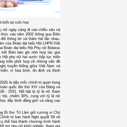
t biểu tại cuộc họp
hụ nữ ngày càng đi vào chiều sâu và
nh thức vào năm 2002 thông qua Biên
 đổi thông tin và thăm hỏi lẫn nhau.
ăm của Đoàn đại biểu Hội LHPN Việt
ủa Đoàn đại biểu Hội Phụ nữ Belarus
 kết Biên bản ghi nhớ hợp tác giai
Hội phụ nữ hai nước tiếp tục triển
áng kiến phối hợp về những vấn đề
ghị truyền thống giữa Việt Nam và
riển, vì hòa bình, ổn định và thịnh
2026 là dấu mốc chính trị quan trọng
u toàn quốc lần thứ XIV của Đảng và
 - 2031. Nổi bật là tỷ lệ nữ tham
c hội, chiếm 30%, cùng với tỷ lệ nữ
húc đẩy bình đẳng giới và nâng cao
ổng Bí thư Tô Lâm giữ cương vị Chủ
Chính trị ban hành Nghị quyết 59 về
 cụ thể hóa thành chương trình hành
 hỗ trợ phụ nữ khởi nghiệp, tham gia