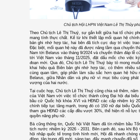
Chủ tịch Hội LHPN Việt Nam Lê Thị Thủy phá
Theo Chủ tịch Lê Thị Thuỷ, sự gắn kết giữa hai tổ chức p
mang tính thực chất. Kể từ khi thiết lập mối quan hệ chí
bản ghi nhớ hợp tác, hai bên đã tích cực duy trì việc trao
Đặc biệt, mối quan hệ này đã được nâng tầm qua chuyến th
Nam tới Belarus vào tháng 9/2024 và chuyến thăm đáp lễ c
tới Việt Nam vào tháng 11/2025, đặt dấu mốc cho việc ký
đoạn mới. Qua đó, Chủ tịch Lê Thị Thuỷ bày tỏ mong muốn 
khai hiệu quả Biên bản ghi nhớ hợp tác, có thêm nhiều s
cùng quan tâm, góp phần làm sâu sắc hơn quan hệ hữu n
Belarus, giữa Nhân dân và phụ nữ vì mục tiêu cùng phát t
vượng của hai nước.
Tại cuộc họp, Chủ tịch Lê Thị Thuỷ cũng chia sẻ thêm, năm 
của Việt Nam với việc tổ chức thành công Đại hội đại biể
bầu cử Quốc hội khóa XVI và HĐND các cấp nhiệm kỳ 2026
chính tiếp tục tăng mạnh, trong đó có 150 nữ đại biểu Quố
tham gia HĐND các cấp đều vượt 30%, thể hiện rõ nỗ lực t
quyền năng phụ nữ.
Bà cũng thông tin, Quốc hội Việt Nam đã tín nhiệm bầu T
tịch nước nhiệm kỳ 2026 - 2031. Bên cạnh đó, sau khi Bộ 
hội nhập quốc tế trong tình hình mới, Hội đã nhanh chóng
động, tập trung đổi mới, sáng tạo, đẩy mạnh chuyển đổi số,