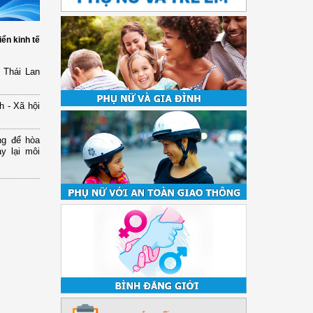
iển kinh tế
 Thái Lan
h - Xã hội
ng để hòa
y lại môi