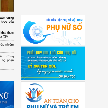
: Nắm vững
 lược của
n khai thực
óa XIV
vào nhiệm
Lâm: Công
t bộ phận