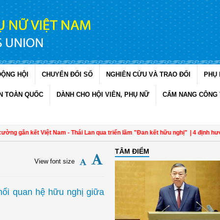
ĐỘNG HỘI
CHUYỂN ĐỔI SỐ
NGHIÊN CỨU VÀ TRAO ĐỔI
PHỤ 
N TOÀN QUỐC
DÀNH CHO HỘI VIÊN, PHỤ NỮ
CẨM NANG CÔNG 
ết Việt Nam - Thái Lan qua triển lãm "Đan kết hữu nghị"
| 4 định hướng về công 
TÂM ĐIỂM
View font size
mối quan hệ hữu nghị giữa