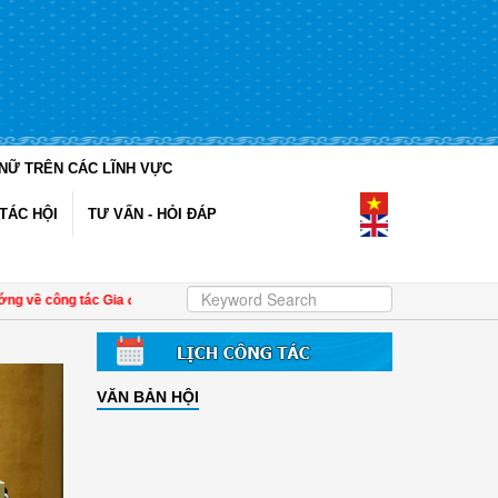
NỮ TRÊN CÁC LĨNH VỰC
TÁC HỘI
TƯ VẤN - HỎI ĐÁP
tác Gia đình - Xã hội với các cấp Hội
| Đề án 01 tạo chuyển biến tích cực trong
VĂN BẢN HỘI