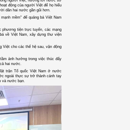
đồng người Việt, hướng tới nước sở
hoạt động của người Việt để họ hiểu
ời dân hai nước gần gũi hơn.
ức mạnh mềm" để quảng bá Việt Nam
ác phương tiện trực tuyến, các mạng
g bá về Việt Nam, xây dựng thư viện
g Việt cho các thế hệ sau, vận động
ó tầm ảnh hưởng trong việc thúc đẩy
cả hai nước.
Mặt trận Tổ quốc Việt Nam ở nước
ớc ngoài thực sự trở thành cánh tay
am và nước bạn.