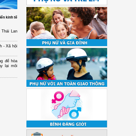
iển kinh tế
 Thái Lan
h - Xã hội
ng để hòa
y lại môi