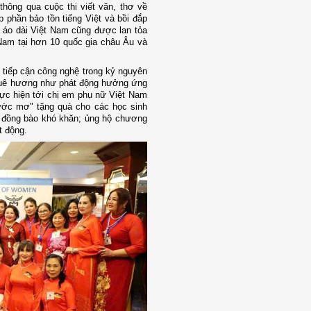
thông qua cuộc thi viết văn, thơ về
p phần bảo tồn tiếng Việt và bồi đắp
á áo dài Việt Nam cũng được lan tỏa
Nam tại hơn 10 quốc gia châu Âu và
u tiếp cận công nghệ trong kỷ nguyên
quê hương như phát động hưởng ứng
hực hiện tới chị em phụ nữ Việt Nam
 ước mơ" tặng quà cho các học sinh
ợ đồng bào khó khăn; ủng hộ chương
t động.