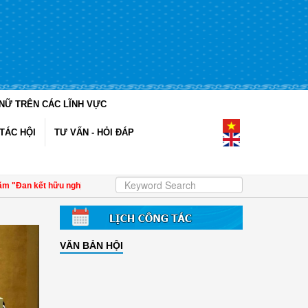
NỮ TRÊN CÁC LĨNH VỰC
TÁC HỘI
TƯ VẤN - HỎI ĐÁP
 kết hữu nghị"
| 4 định hướng về công tác Gia đình - Xã hội với các cấp Hội
| Đ
VĂN BẢN HỘI