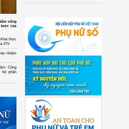
: Nắm vững
 lược của
n khai thực
óa XIV
vào nhiệm
Lâm: Công
t bộ phận