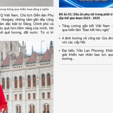
 hương thông qua nhiều hoạt động ý nghĩa
Đề án 01: Dấu ấn phụ nữ trong phát tr
Q Việt Nam, Chủ tịch Diễn đàn Phụ
tập thể giai đoạn 2023 - 2025
ại Hungary, những năm gần đây cộng
m đặc biệt từ Đảng, Chính phủ và
Tăng cường gắn kết Việt Nam -
iệu quả hơn tiềm năng của mình, hội
qua triển lãm "Đan kết hữu nghị"
về quê hương, đất nước. Từ vị trí
4 định hướng về công tác Gia đìn
với các cấp Hội
Đại biểu Trần Lan Phương: Khô
giải khiến nạn nhân bạo lực qua
trường...