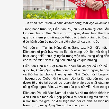
Bà Phan Bích Thiện đã dành 40 năm sống, làm việc và lan tỏa 
Trong hành trình đó, Diễn đàn Phụ nữ Việt Nam tại châu Âu
lục của phụ nữ Việt Nam ở nước ngoài, được hình thành v
quy tụ chị em phụ nữ người Việt các thành phần, các lứa 
điều hành gồm 65 người đại diện cho tất cả các nước.
Với tiêu chí "Tự tin, Năng động, Sáng tạo, Kết nối", mặ
Diễn đàn đã phát huy vai trò là một mạng lưới liên kết rộng 
hoạt động thiết thực, ý nghĩa trong việc xây dựng cộng đ
cao vị thế Việt Nam cũng như hướng về quê hương.
Diễn đàn Phụ nữ Việt Nam tại châu Âu đã ghi dấu ấn nổi b
quốc tế, khẳng định vị thế người Việt ở nước ngoài, tổ ch
và thứ hai tại phòng Thượng viện Nhà Quốc hội Hungary
Thường trực Quốc hội Hungary. Đây là lần đầu tiên một s
được tổ chức tại trụ sở cơ quan lập pháp cao nhất của nư
cộng đồng người Việt và vai trò của phụ nữ Việt Nam trong x
Diễn đàn Phụ nữ Việt Nam tại châu Âu đã trở thành thành 
đỉnh Phụ nữ toàn cầu, góp phần đưa phụ nữ người Việt ở
nước trên thế giới, có điều kiện học hỏi và chia sẻ kinh n
Nam tự tin, năng động đến với bạn bè quốc tế.