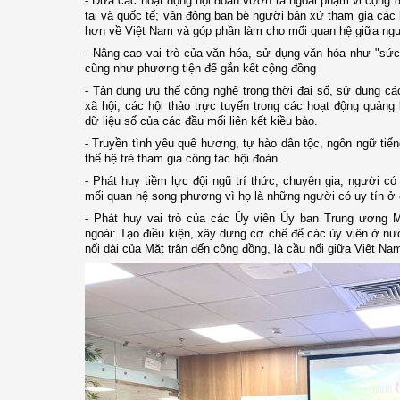
- Đưa các hoạt động hội đoàn vươn ra ngoài phạm vi cộng 
tại và quốc tế; vận động bạn bè người bản xứ tham gia các 
hơn về Việt Nam và góp phần làm cho mối quan hệ giữa ngư
- Nâng cao vai trò của văn hóa, sử dụng văn hóa như "s
cũng như phương tiện để gắn kết cộng đồng
- Tận dụng ưu thế công nghệ trong thời đại số, sử dụng c
xã hội, các hội thảo trực tuyến trong các hoạt động quản
dữ liệu số của các đầu mối liên kết kiều bào.
- Truyền tình yêu quê hương, tự hào dân tộc, ngôn ngữ tiến
thế hệ trẻ tham gia công tác hội đoàn.
- Phát huy tiềm lực đội ngũ trí thức, chuyên gia, người c
mối quan hệ song phương vì họ là những người có uy tín ở 
- Phát huy vai trò của các Ủy viên Ủy ban Trung ương 
ngoài: Tạo điều kiện, xây dựng cơ chế để các ủy viên ở nư
nối dài của Mặt trận đến cộng đồng, là cầu nối giữa Việt N