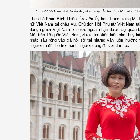
Phụ nữ Việt Nam tại châu Âu duy trì sợi dây gắn bó bền chặt với quê
Theo bà Phan Bích Thiện, Ủy viên Ủy ban Trung ương MTT
nữ Việt Nam tại châu Âu, Chủ tịch Hội Phụ nữ Việt Nam t
đồng người Việt Nam ở nước ngoài nhận được sự quan tâ
Mặt trận Tổ quốc Việt Nam, được tạo điều kiện phát huy h
nhập sâu rộng vào xã hội sở tại nhưng vẫn luôn hướng 
"người ra đi", họ trở thành "người cùng đi" với dân tộc.