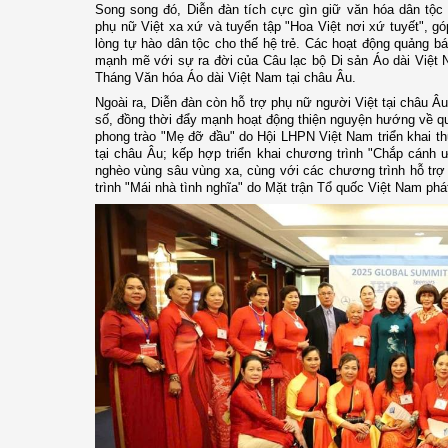
Song song đó, Diễn đàn tích cực gìn giữ văn hóa dân tộc 
phụ nữ Việt xa xứ và tuyển tập "Hoa Việt nơi xứ tuyết", gó
lòng tự hào dân tộc cho thế hệ trẻ. Các hoạt động quảng b
mạnh mẽ với sự ra đời của Câu lạc bộ Di sản Áo dài Việt 
Tháng Văn hóa Áo dài Việt Nam tại châu Âu.
Ngoài ra, Diễn đàn còn hỗ trợ phụ nữ người Việt tại châu Â
số, đồng thời đẩy mạnh hoạt động thiện nguyện hướng về 
phong trào "Mẹ đỡ đầu" do Hội LHPN Việt Nam triển khai t
tại châu Âu; kếp hợp triển khai chương trình "Chắp cánh
nghèo vùng sâu vùng xa, cùng với các chương trình hỗ tr
trình "Mái nhà tình nghĩa" do Mặt trận Tổ quốc Việt Nam phá