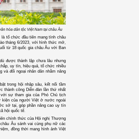
văn hóa dân tộc Việt Nam tại châu Âu
 là tổ chức đầu tiên mang tính châu
ào tháng 6/2023, với hình thức mở,
tuổi từ 18 quốc gia châu Âu với Ban
c dù được thành lập chưa lâu nhưng
khắp, uy tín, hiệu quả, tổ chức nhiều
ồng và đối ngoại nhân dân nhằm nâng
ật trong hội nhập sâu, kết nối tầm
ức thành công Diễn đàn lần thứ nhất
 với sự tham gia của Phó Chủ tịch
ự kiện của người Việt ở nước ngoài
ớc sở tại, góp phần nâng cao uy tín
ã hội quốc tế.
viên chính thức của Hội nghị Thượng
 châu Âu sánh vai cùng phụ nữ các
ghiệm, đồng thời mang hình ảnh Việt