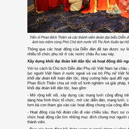
Tiến sĩ Phan Bích Thiện và các thành viên đoàn đại biểu Diễn 
ảnh lưu niệm cùng Phó Chủ tịch nước Võ Thị Ánh Xuân tại Hộ
Thông qua các hoạt động của Diễn đàn đã tạo được sự liê
nhiều tổ chức phụ nữ ở các nước châu Âu sau này.
Xây dựng khối đại đoàn kết dân tộc và hoạt động đối ng
Với tư cách là Chủ tịch Diễn đàn Phụ nữ Việt Nam tại châu
lực người Việt Nam ở nước ngoài và vai trò Phụ nữ Việt N
khối đại đoàn kết toàn dân tộc, tăng cường hiệu quả đối ng
Phan Bích Thiện chia sẻ một số kinh nghiệm và giải pháp, k
khối đại đoàn kết dân tộc, bao gồm:
- Mở rộng kết nối, xây dựng các mạng lưới cộng đồng trê
dạng hóa hình thức tổ chức; mở các diễn đàn, mạng lưới, 
hơn bà con tham gia vào các hoạt động chung của cộng đồn
- Hoạt động của hội đoàn cần đi vào chiều sâu, thực sự có
chức hoạt động cần tìm những mục đích chung mọi người đ
thành viên.