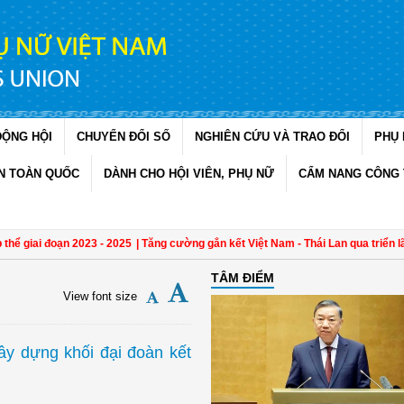
ĐỘNG HỘI
CHUYỂN ĐỔI SỐ
NGHIÊN CỨU VÀ TRAO ĐỔI
PHỤ 
N TOÀN QUỐC
DÀNH CHO HỘI VIÊN, PHỤ NỮ
CẨM NANG CÔNG 
i đoạn 2023 - 2025
| Tăng cường gắn kết Việt Nam - Thái Lan qua triển lãm "Đan
TÂM ĐIỂM
View font size
y dựng khối đại đoàn kết