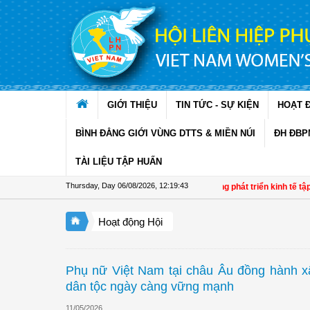
Skip to Content
GIỚI THIỆU
TIN TỨC - SỰ KIỆN
HOẠT 
BÌNH ĐẲNG GIỚI VÙNG DTTS & MIỀN NÚI
ĐH ĐBP
TÀI LIỆU TẬP HUẤN
Thursday, Day 06/08/2026
,
12:19:44
Đề án 01: Dấu ấn phụ nữ trong phát triển kinh tế tập thể gia
Hoạt động Hội
Phụ nữ Việt Nam tại châu Âu đồng hành xâ
dân tộc ngày càng vững mạnh
11/05/2026