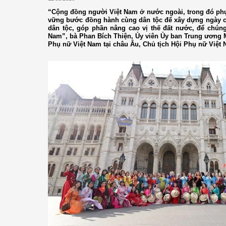
“Cộng đồng người Việt Nam ở nước ngoài, trong đó phụ
vững bước đồng hành cùng dân tộc để xây dựng ngày c
dân tộc, góp phần nâng cao vị thế đất nước, để chúng 
Nam”, bà Phan Bích Thiện, Ủy viên Ủy ban Trung ương 
Phụ nữ Việt Nam tại châu Âu, Chủ tịch Hội Phụ nữ Việt 