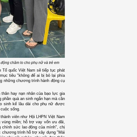
 động chăm lo cho phụ nữ và trẻ em
n Tổ quốc Việt Nam sẽ tiếp tục phát
ục tiêu "không để ai bị bỏ lại phía
ng những chương trình hành động cụ
 thân hay nạn nhân của bạo lực gia
ng phần quà an sinh ngắn hạn mà cần
o sinh kế lâu dài cho phụ nữ được
h cuộc sống.
ức thành viên như Hội LHPN Việt Nam
 vùng miền; hỗ trợ vay vốn ưu đãi,
g chính sức lao động của mình", chị
 chương trình hỗ trợ xây dựng "Mái