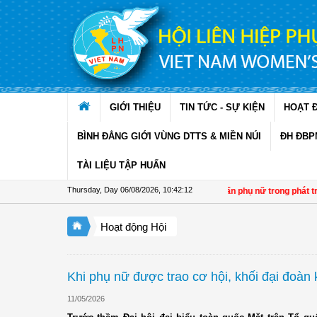
Skip to Content
GIỚI THIỆU
TIN TỨC - SỰ KIỆN
HOẠT 
BÌNH ĐẲNG GIỚI VÙNG DTTS & MIỀN NÚI
ĐH ĐBP
TÀI LIỆU TẬP HUẤN
Thursday, Day 06/08/2026
,
10:42:13
Đề án 01: Dấu ấn phụ nữ trong phát triển kinh tế
Hoạt động Hội
Khi phụ nữ được trao cơ hội, khối đại đoàn 
11/05/2026