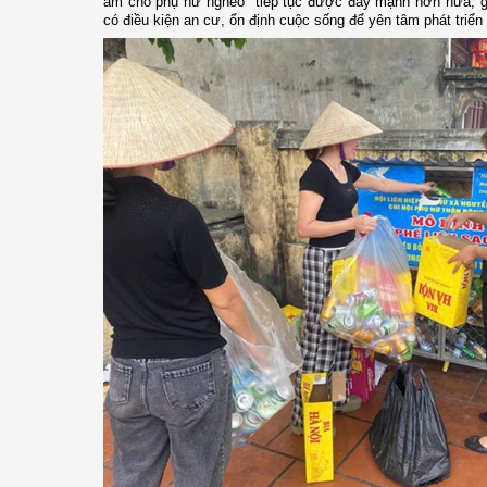
ấm cho phụ nữ nghèo" tiếp tục được đẩy mạnh hơn nữa, g
có điều kiện an cư, ổn định cuộc sống để yên tâm phát triển 