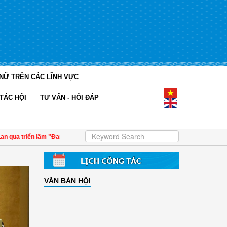
NỮ TRÊN CÁC LĨNH VỰC
TÁC HỘI
TƯ VẤN - HỎI ĐÁP
ển lãm "Đan kết hữu nghị"
| 4 định hướng về công tác Gia đình - Xã hội với các 
VĂN BẢN HỘI