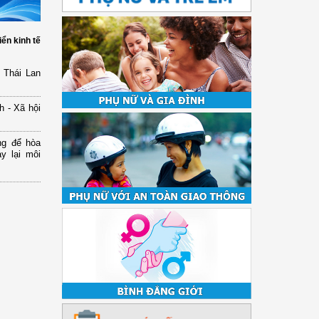
iển kinh tế
 Thái Lan
h - Xã hội
ng để hòa
y lại môi