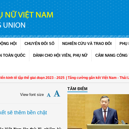
ĐỘNG HỘI
CHUYỂN ĐỔI SỐ
NGHIÊN CỨU VÀ TRAO ĐỔI
PHỤ 
N TOÀN QUỐC
DÀNH CHO HỘI VIÊN, PHỤ NỮ
CẨM NANG CÔNG 
 tập thể giai đoạn 2023 - 2025
| Tăng cường gắn kết Việt Nam - Thái Lan qua tri
TÂM ĐIỂM
View font size
kết sẽ thêm bền chặt