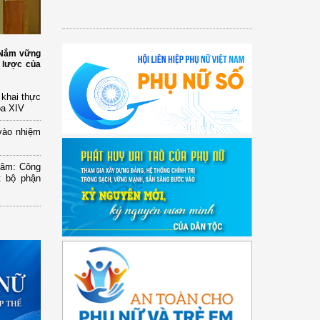
: Nắm vững
 lược của
n khai thực
óa XIV
vào nhiệm
Lâm: Công
t bộ phận