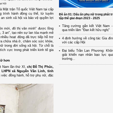
ại hội
à Mặt trận Tổ quốc Việt Nam tại cấp
 trình hành động cụ thể, từ tuyên
Đề án 01: Dấu ấn phụ nữ trong phát tr
 an sinh xã hội và bảo vệ quyền lợi
tập thể giai đoạn 2023 - 2025
Tăng cường gắn kết Việt Nam -
n mới, đô thị văn minh" được lồng
qua triển lãm "Đan kết hữu nghị"
, 3 an", tạo nên sự lan tỏa mạnh mẽ
nhiều hoạt động đã trực tiếp hỗ trợ
4 định hướng về công tác Gia đìn
 sửa chữa nhà ở, chăm sóc sức khỏe,
với các cấp Hội
nữ trong đời sống xã hội. Từ chỗ là
ích cực trong phát triển kinh tế gia
Đại biểu Trần Lan Phương: Khô
giải khiến nạn nhân bạo lực qua
trường...
nữ hơn
t Nam lần thứ XI,
chị Đỗ Thị Phúc,
 LHPN xã Nguyễn Văn Linh, tỉnh
g việc đồng hành, hỗ trợ phụ nữ, đặc