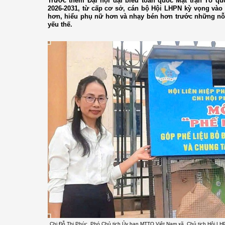
Trước thềm Đại hội đại biểu toàn quốc Mặt trận Tổ qu
2026-2031, từ cấp cơ sở, cán bộ Hội LHPN kỳ vọng vào
hơn, hiểu phụ nữ hơn và nhạy bén hơn trước những nỗ
yếu thế.
Chị Đỗ Thị Phúc, Phó Chủ tịch Ủy ban MTTQ Việt Nam xã, Chủ tịch Hội LH