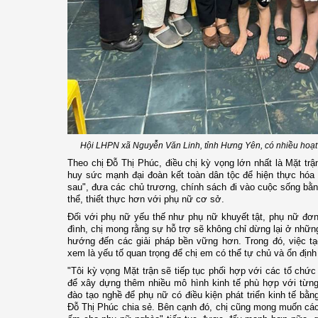
Hội LHPN xã Nguyễn Văn Linh, tỉnh Hưng Yên, có nhiều hoạt
Theo chị Đỗ Thị Phúc, điều chị kỳ vọng lớn nhất là Mặt trậ
huy sức mạnh đại đoàn kết toàn dân tộc để hiện thực hóa m
sau", đưa các chủ trương, chính sách đi vào cuộc sống bằ
thể, thiết thực hơn với phụ nữ cơ sở.
Đối với phụ nữ yếu thế như phụ nữ khuyết tật, phụ nữ đơn
đình, chị mong rằng sự hỗ trợ sẽ không chỉ dừng lại ở nhữ
hướng đến các giải pháp bền vững hơn. Trong đó, việc tạ
xem là yếu tố quan trọng để chị em có thể tự chủ và ổn địn
"Tôi kỳ vọng Mặt trận sẽ tiếp tục phối hợp với các tổ ch
để xây dựng thêm nhiều mô hình kinh tế phù hợp với từng
đào tạo nghề để phụ nữ có điều kiện phát triển kinh tế bằn
Đỗ Thị Phúc chia sẻ. Bên cạnh đó, chị cũng mong muốn các