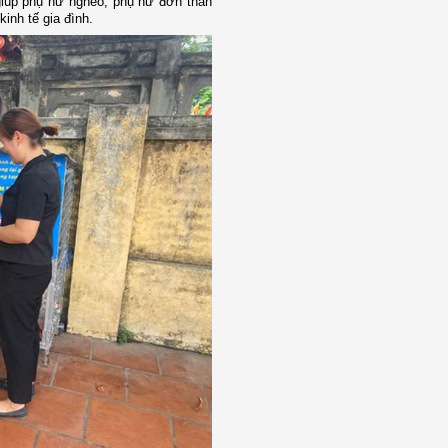
iúp phụ nữ nghèo, phụ nữ đơn thân
kinh tế gia đình.