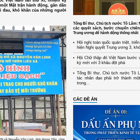
ốc Việt Nam lần thứ XI, nhiệm kỳ
 một Mặt trận hành động, gần dân
i đau, khó khăn của những người
Tổng Bí thư, Chủ tịch nước Tô Lâm
các quyết sách, bước chuyển chiến
Trung ương để hành động thống nhất
Hội nghị toàn quốc quán triệt, triể
hiện Nghị quyết Trung ương 3, kh
Hội Chữ thập đỏ Việt Nam bước 
kỳ mới với 3 khâu đột phá
Tổng Bí thư, Chủ tịch nước Tô 
tác nhân đạo phải trở thành mộ
trong...
CÁC ĐỀ ÁN
PN xã Nguyễn Văn Linh, tỉnh Hưng Yên, chia