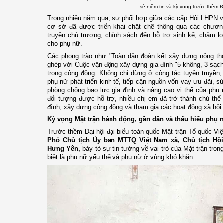
sẻ niềm tin và kỳ vọng trước thềm Đ
Trong nhiều năm qua, sự phối hợp giữa các cấp Hội LHPN v
cơ sở đã được triển khai chặt chẽ thông qua các chương
truyền chủ trương, chính sách đến hỗ trợ sinh kế, chăm lo
cho phụ nữ.
Các phong trào như "Toàn dân đoàn kết xây dựng nông thô
ghép với Cuộc vận động xây dựng gia đình "5 không, 3 sạch
trong cộng đồng. Không chỉ dừng ở công tác tuyên truyền, 
phụ nữ phát triển kinh tế, tiếp cận nguồn vốn vay ưu đãi,
phòng chống bạo lực gia đình và nâng cao vị thế của phụ 
đối tượng được hỗ trợ, nhiều chị em đã trở thành chủ thể t
đình, xây dựng cộng đồng và tham gia các hoạt động xã hội.
Kỳ vọng Mặt trận hành động, gần dân và thấu hiểu phụ 
Trước thềm Đại hội đại biểu toàn quốc Mặt trận Tổ quốc Việ
Phó Chủ tịch Ủy ban MTTQ Việt Nam xã, Chủ tịch Hội
Hưng Yên,
bày tỏ sự tin tưởng về vai trò của Mặt trận tron
biệt là phụ nữ yếu thế và phụ nữ ở vùng khó khăn.