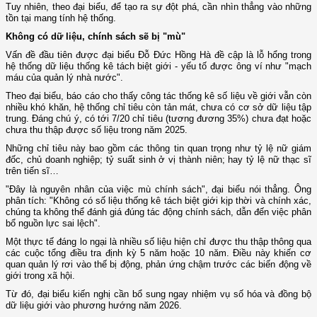
Tuy nhiên, theo đại biểu, để tạo ra sự đột phá, cần nhìn thẳng vào những
tồn tại mang tính hệ thống.
Không có dữ liệu, chính sách sẽ bị "mù"
Vấn đề đầu tiên được đại biểu Đỗ Đức Hồng Hà đề cập là lỗ hổng trong
hệ thống dữ liệu thống kê tách biệt giới - yếu tố được ông ví như "mạch
máu của quản lý nhà nước".
Theo đại biểu, báo cáo cho thấy công tác thống kê số liệu về giới vẫn còn
nhiều khó khăn, hệ thống chỉ tiêu còn tản mát, chưa có cơ sở dữ liệu tập
trung. Đáng chú ý, có tới 7/20 chỉ tiêu (tương đương 35%) chưa đạt hoặc
chưa thu thập được số liệu trong năm 2025.
Những chỉ tiêu này bao gồm các thông tin quan trọng như tỷ lệ nữ giám
đốc, chủ doanh nghiệp; tỷ suất sinh ở vị thành niên; hay tỷ lệ nữ thạc sĩ
trên tiến sĩ…
"Đây là nguyên nhân của việc mù chính sách", đại biểu nói thẳng. Ông
phân tích: "Không có số liệu thống kê tách biệt giới kịp thời và chính xác,
chúng ta không thể đánh giá đúng tác động chính sách, dẫn đến việc phân
bổ nguồn lực sai lệch".
Một thực tế đáng lo ngại là nhiều số liệu hiện chỉ được thu thập thông qua
các cuộc tổng điều tra định kỳ 5 năm hoặc 10 năm. Điều này khiến cơ
quan quản lý rơi vào thế bị động, phản ứng chậm trước các biến động về
giới trong xã hội.
Từ đó, đại biểu kiến nghị cần bổ sung ngay nhiệm vụ số hóa và đồng bộ
dữ liệu giới vào phương hướng năm 2026.