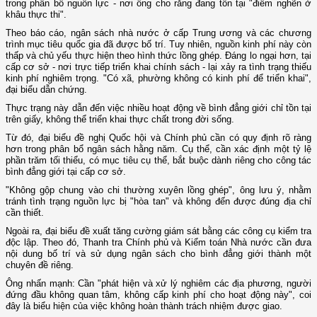
trong phân bổ nguồn lực - nơi ông cho rằng đang tồn tại "điểm nghẽn ở
khâu thực thi".
Theo báo cáo, ngân sách nhà nước ở cấp Trung ương và các chương
trình mục tiêu quốc gia đã được bố trí. Tuy nhiên, nguồn kinh phí này còn
thấp và chủ yếu thực hiện theo hình thức lồng ghép. Đáng lo ngại hơn, tại
cấp cơ sở - nơi trực tiếp triển khai chính sách - lại xảy ra tình trạng thiếu
kinh phí nghiêm trọng. "Có xã, phường không có kinh phí để triển khai",
đại biểu dẫn chứng.
Thực trạng này dẫn đến việc nhiều hoạt động về bình đẳng giới chỉ tồn tại
trên giấy, không thể triển khai thực chất trong đời sống.
Từ đó, đại biểu đề nghị Quốc hội và Chính phủ cần có quy định rõ ràng
hơn trong phân bổ ngân sách hằng năm. Cụ thể, cần xác định một tỷ lệ
phần trăm tối thiểu, có mục tiêu cụ thể, bắt buộc dành riêng cho công tác
bình đẳng giới tại cấp cơ sở.
"Không gộp chung vào chi thường xuyên lồng ghép", ông lưu ý, nhằm
tránh tình trạng nguồn lực bị "hòa tan" và không đến được đúng địa chỉ
cần thiết.
Ngoài ra, đại biểu đề xuất tăng cường giám sát bằng các công cụ kiểm tra
độc lập. Theo đó, Thanh tra Chính phủ và Kiểm toán Nhà nước cần đưa
nội dung bố trí và sử dụng ngân sách cho bình đẳng giới thành một
chuyên đề riêng.
Ông nhấn mạnh: Cần "phát hiện và xử lý nghiêm các địa phương, người
đứng đầu không quan tâm, không cấp kinh phí cho hoạt động này", coi
đây là biểu hiện của việc không hoàn thành trách nhiệm được giao.