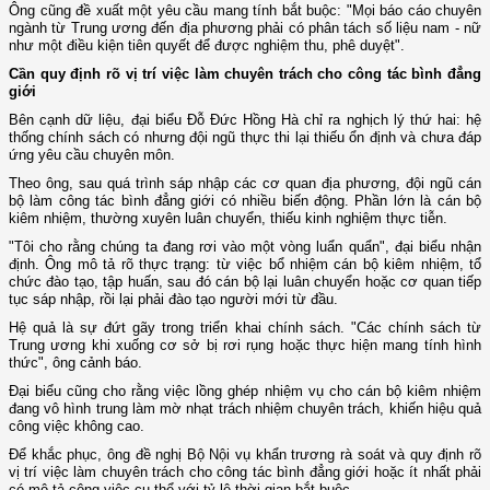
Ông cũng đề xuất một yêu cầu mang tính bắt buộc: "Mọi báo cáo chuyên
ngành từ Trung ương đến địa phương phải có phân tách số liệu nam - nữ
như một điều kiện tiên quyết để được nghiệm thu, phê duyệt".
Cần quy định rõ vị trí việc làm chuyên trách cho công tác bình đẳng
giới
Bên cạnh dữ liệu, đại biểu Đỗ Đức Hồng Hà chỉ ra nghịch lý thứ hai: hệ
thống chính sách có nhưng đội ngũ thực thi lại thiếu ổn định và chưa đáp
ứng yêu cầu chuyên môn.
Theo ông, sau quá trình sáp nhập các cơ quan địa phương, đội ngũ cán
bộ làm công tác bình đẳng giới có nhiều biến động. Phần lớn là cán bộ
kiêm nhiệm, thường xuyên luân chuyển, thiếu kinh nghiệm thực tiễn.
"Tôi cho rằng chúng ta đang rơi vào một vòng luẩn quẩn", đại biểu nhận
định. Ông mô tả rõ thực trạng: từ việc bổ nhiệm cán bộ kiêm nhiệm, tổ
chức đào tạo, tập huấn, sau đó cán bộ lại luân chuyển hoặc cơ quan tiếp
tục sáp nhập, rồi lại phải đào tạo người mới từ đầu.
Hệ quả là sự đứt gãy trong triển khai chính sách. "Các chính sách từ
Trung ương khi xuống cơ sở bị rơi rụng hoặc thực hiện mang tính hình
thức", ông cảnh báo.
Đại biểu cũng cho rằng việc lồng ghép nhiệm vụ cho cán bộ kiêm nhiệm
đang vô hình trung làm mờ nhạt trách nhiệm chuyên trách, khiến hiệu quả
công việc không cao.
Để khắc phục, ông đề nghị Bộ Nội vụ khẩn trương rà soát và quy định rõ
vị trí việc làm chuyên trách cho công tác bình đẳng giới hoặc ít nhất phải
có mô tả công việc cụ thể với tỷ lệ thời gian bắt buộc.