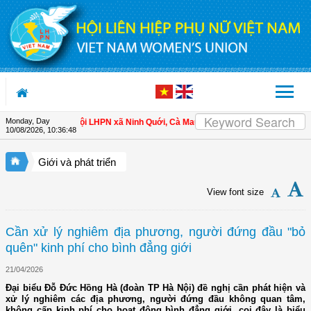
Skip to Content
Monday, Day
 nữ làm chủ
| Hội LHPN xã Ninh Quới, Cà Mau: Tập huấn kỹ thuật kỹ thuật trồng 
10/08/2026
,
10:36:49
Giới và phát triển
View font size
Cần xử lý nghiêm địa phương, người đứng đầu "bỏ
quên" kinh phí cho bình đẳng giới
21/04/2026
Đại biểu Đỗ Đức Hồng Hà (đoàn TP Hà Nội) đề nghị cần phát hiện và
xử lý nghiêm các địa phương, người đứng đầu không quan tâm,
không cấp kinh phí cho hoạt động bình đẳng giới, coi đây là biểu