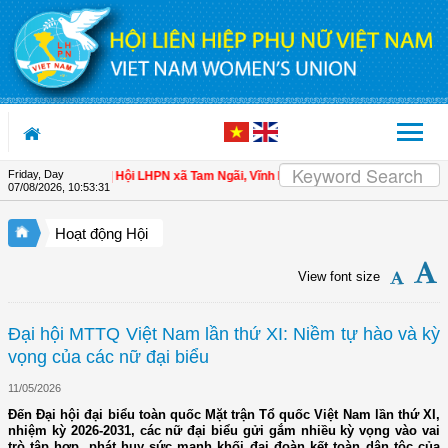
Skip to Content
Friday, Day
o hội viên
| Hội LHPN xã Tam Ngãi, Vĩnh Long sơ kết công tác Hội và phong tr
07/08/2026
,
10:53:32
Hoạt động Hội
View font size
Đại hội MTTQ Việt Nam lần thứ XI: Niềm tự hào và kỳ
vọng của các nữ đại biểu
11/05/2026
Đến Đại hội đại biểu toàn quốc Mặt trận Tổ quốc Việt Nam lần thứ XI,
nhiệm kỳ 2026-2031, các nữ đại biểu gửi gắm nhiều kỳ vọng vào vai
trò tập hợp, phát huy sức mạnh khối đại đoàn kết toàn dân tộc của