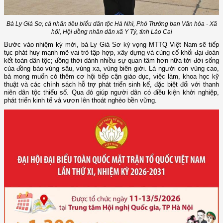
Bà Ly Giá Sơ, cá nhân tiêu biểu dân tộc Hà Nhì, Phó Trưởng ban Văn hóa - Xã
hội, Hội đồng nhân dân xã Y Tý, tỉnh Lào Cai
Bước vào nhiệm kỳ mới, bà Ly Giá Sơ kỳ vọng MTTQ Việt Nam sẽ tiếp
tục phát huy mạnh mẽ vai trò tập hợp, xây dựng và củng cố khối đại đoàn
kết toàn dân tộc; đồng thời dành nhiều sự quan tâm hơn nữa tới đời sống
của đồng bào vùng sâu, vùng xa, vùng biên giới. Là người con vùng cao,
bà mong muốn có thêm cơ hội tiếp cận giáo dục, việc làm, khoa học kỹ
thuật và các chính sách hỗ trợ phát triển sinh kế, đặc biệt đối với thanh
niên dân tộc thiểu số. Qua đó giúp người dân có điều kiện khởi nghiệp,
phát triển kinh tế và vươn lên thoát nghèo bền vững.