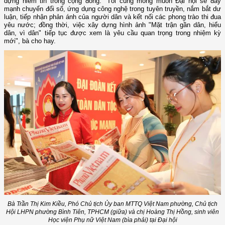
dựng niềm tin trong cộng đồng. "Tôi cũng mong muốn Đại hội sẽ đẩy
mạnh chuyển đổi số, ứng dụng công nghệ trong tuyên truyền, nắm bắt dư
luận, tiếp nhận phản ánh của người dân và kết nối các phong trào thi đua
yêu nước; đồng thời, việc xây dựng hình ảnh "Mặt trận gần dân, hiểu
dân, vì dân" tiếp tục được xem là yêu cầu quan trọng trong nhiệm kỳ
mới", bà cho hay.
Bà Trần Thị Kim Kiều, Phó Chủ tịch Ủy ban MTTQ Việt Nam phường, Chủ tịch
Hội LHPN phường Bình Tiên, TPHCM (giữa) và chị Hoàng Thị Hồng, sinh viên
Học viện Phụ nữ Việt Nam (bìa phải) tại Đại hội