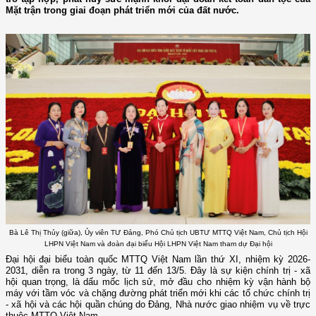
Mặt trận trong giai đoạn phát triển mới của đất nước.
Bà Lê Thị Thủy (giữa), Ủy viên TƯ Đảng, Phó Chủ tịch UBTƯ MTTQ Việt Nam, Chủ tịch Hội
LHPN Việt Nam và đoàn đại biểu Hội LHPN Việt Nam tham dự Đại hội
Đại hội đại biểu toàn quốc MTTQ Việt Nam lần thứ XI, nhiệm kỳ 2026-
2031, diễn ra trong 3 ngày, từ 11 đến 13/5. Đây là sự kiện chính trị - xã
hội quan trọng, là dấu mốc lịch sử, mở đầu cho nhiệm kỳ vận hành bộ
máy với tầm vóc và chặng đường phát triển mới khi các tổ chức chính trị
- xã hội và các hội quần chúng do Đảng, Nhà nước giao nhiệm vụ về trực
thuộc MTTQ Việt Nam.