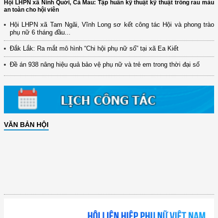
Hội LHPN xã Ninh Quới, Cà Mau: Tập huấn kỹ thuật kỹ thuật trồng rau màu
an toàn cho hội viên
Hội LHPN xã Tam Ngãi, Vĩnh Long sơ kết công tác Hội và phong trào
phụ nữ 6 tháng đầu...
Đắk Lắk: Ra mắt mô hình “Chi hội phụ nữ số” tại xã Ea Kiết
Đề án 938 nâng hiệu quả bảo vệ phụ nữ và trẻ em trong thời đại số
VĂN BẢN HỘI