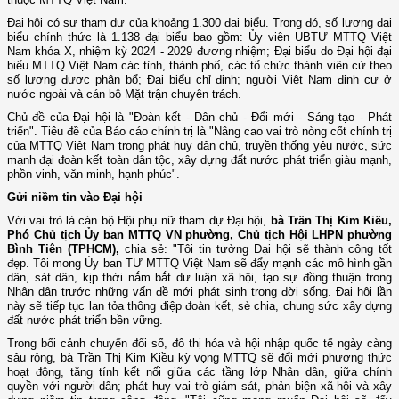
Đại hội có sự tham dự của khoảng 1.300 đại biểu. Trong đó, số lượng đại
biểu chính thức là 1.138 đại biểu bao gồm: Ủy viên UBTƯ MTTQ Việt
Nam khóa X, nhiệm kỳ 2024 - 2029 đương nhiệm; Đại biểu do Đại hội đại
biểu MTTQ Việt Nam các tỉnh, thành phố, các tổ chức thành viên cử theo
số lượng được phân bổ; Đại biểu chỉ định; người Việt Nam định cư ở
nước ngoài và cán bộ Mặt trận chuyên trách.
Chủ đề của Đại hội là "Đoàn kết - Dân chủ - Đổi mới - Sáng tạo - Phát
triển". Tiêu đề của Báo cáo chính trị là "Nâng cao vai trò nòng cốt chính trị
của MTTQ Việt Nam trong phát huy dân chủ, truyền thống yêu nước, sức
mạnh đại đoàn kết toàn dân tộc, xây dựng đất nước phát triển giàu mạnh,
phồn vinh, văn minh, hạnh phúc".
Gửi niềm tin vào Đại hội
Với vai trò là cán bộ Hội phụ nữ tham dự Đại hội,
bà Trần Thị Kim Kiều,
Phó Chủ tịch Ủy ban MTTQ VN phường, Chủ tịch Hội LHPN phường
Bình Tiên (TPHCM),
chia sẻ: "Tôi tin tưởng Đại hội sẽ thành công tốt
đẹp. Tôi mong Ủy ban TƯ MTTQ Việt Nam sẽ đẩy mạnh các mô hình gần
dân, sát dân, kịp thời nắm bắt dư luận xã hội, tạo sự đồng thuận trong
Nhân dân trước những vấn đề mới phát sinh trong đời sống. Đại hội lần
này sẽ tiếp tục lan tỏa thông điệp đoàn kết, sẻ chia, chung sức xây dựng
đất nước phát triển bền vững.
Trong bối cảnh chuyển đổi số, đô thị hóa và hội nhập quốc tế ngày càng
sâu rộng, bà Trần Thị Kim Kiều kỳ vọng MTTQ sẽ đổi mới phương thức
hoạt động, tăng tính kết nối giữa các tầng lớp Nhân dân, giữa chính
quyền với người dân; phát huy vai trò giám sát, phản biện xã hội và xây