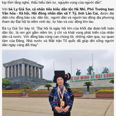
kịp thời lắng nghe, thấu hiểu tâm tư, nguyện vọng của người dân".
Với
bà Ly Giá Sơ, cá nhân tiêu biểu dân tộc Hà Nhì, Phó Trưởng ban
Văn hóa - Xã hội, Hội đồng nhân dân xã Y Tý, tỉnh Lào Cai,
được đại
diện cho đồng bào các dân tộc, người dân và người lao động địa phương
tham dự Đại hội là niềm vinh dự, tự hào và xúc động lớn lao.
Bà Ly Giá Sơ bày tỏ: "Đại hội là ngày hội lớn của khối đại đoàn kết toàn
dân tộc, là nơi gửi gắm niềm tin, ý chí và khát vọng phát triển của nhân
dân cả nước. Với đồng bào vùng cao chúng tôi, những năm qua, sự quan
tâm của Đảng, Nhà nước và Mặt trận Tổ quốc đã giúp đời sống người
dân ngày càng đổi thay".