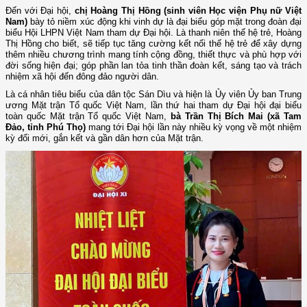
Đến với Đại hội,
chị Hoàng Thị Hồng (sinh viên Học viện Phụ nữ Việt
Nam)
bày tỏ niềm xúc động khi vinh dự là đại biểu góp mặt trong đoàn đại
biểu Hội LHPN Việt Nam tham dự Đại hội. Là thanh niên thế hệ trẻ, Hoàng
Thị Hồng cho biết, sẽ tiếp tục tăng cường kết nối thế hệ trẻ để xây dựng
thêm nhiều chương trình mang tính cộng đồng, thiết thực và phù hợp với
đời sống hiện đại; góp phần lan tỏa tinh thần đoàn kết, sáng tạo và trách
nhiệm xã hội đến đông đảo người dân.
Là cá nhân tiêu biểu của dân tộc Sán Dìu và hiện là Ủy viên Ủy ban Trung
ương Mặt trận Tổ quốc Việt Nam, lần thứ hai tham dự Đại hội đại biểu
toàn quốc Mặt trận Tổ quốc Việt Nam,
bà Trần Thị Bích Mai (xã Tam
Đảo, tỉnh Phú Thọ)
mang tới Đại hội lần này nhiều kỳ vọng về một nhiệm
kỳ đổi mới, gắn kết và gần dân hơn của Mặt trận.