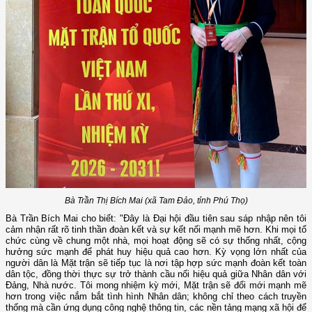
Bà Trần Thị Bích Mai (xã Tam Đảo, tỉnh Phú Thọ)
Bà Trần Bích Mai cho biết: "Đây là Đại hội đầu tiên sau sáp nhập nên tôi
cảm nhận rất rõ tinh thần đoàn kết và sự kết nối mạnh mẽ hơn. Khi mọi tổ
chức cùng về chung một nhà, mọi hoạt động sẽ có sự thống nhất, cộng
hưởng sức mạnh để phát huy hiệu quả cao hơn. Kỳ vọng lớn nhất của
người dân là Mặt trận sẽ tiếp tục là nơi tập hợp sức mạnh đoàn kết toàn
dân tộc, đồng thời thực sự trở thành cầu nối hiệu quả giữa Nhân dân với
Đảng, Nhà nước. Tôi mong nhiệm kỳ mới, Mặt trận sẽ đổi mới mạnh mẽ
hơn trong việc nắm bắt tình hình Nhân dân; không chỉ theo cách truyền
thống mà cần ứng dụng công nghệ thông tin, các nền tảng mạng xã hội để