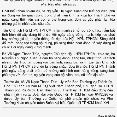
Bà Nguyễn Thị Ngọc Xuân, Chủ tịch Hội LHPN TPHCM nhiệm kỳ 2025-2030,
phát biểu nhận nhiệm vụ
Phát biểu nhận nhiệm vụ, bà Nguyễn Thị Ngọc Xuân cho biết hội viên, phụ
nữ đóng vai trò quan trọng trong phát triển kinh tế - xã hội Thành phố và
ngày càng thể hiện vai trò, vị thế trong các đơn vị; góp phần lan tỏa
những giá trị nhân văn, sâu sắc.
Tân Chủ tịch Hội LHPN TPHCM nhấn mạnh sẽ nỗ lực công tác, nắm bắt
tình hình để xây dựng tổ chức Hội ngày càng vững mạnh; tiếp tục phát
huy những giá trị, truyền thống tốt đẹp của Hội LHPN TPHCM. Đồng thời
đổi mới, sáng tạo trong nội dung, phương thức hoạt động để xây dựng tổ
chức Hội ngày càng vững mạnh.
Bà Võ Ngọc Thanh Trúc, nguyên Chủ tịch Hội LHPN TPHCM, chia sẻ, bà
Nguyễn Thị Ngọc Xuân là cán bộ năng động, sáng tạo, nhiệt tình và trách
nhiệm. Bà Trúc tin tưởng với bản lĩnh, năng lực và trí tuệ, tân Chủ tịch
Hội LHPN TPHCM sẽ chèo lái vững chắc, đưa tổ chức Hội LHPN Thành
phố ngày càng phát triển; có những mô hình mới năng động, sáng tạo,
phù hợp với tâm tư, nguyện vọng của hội viên, phụ nữ trên địa bàn.
Trước đó, bà Võ Ngọc Thanh Trúc, Ủy viên Ban Thường vụ Thành ủy,
Phó Chủ tịch Ủy ban MTTQ Việt Nam Thành phố, Chủ tịch Hội LHPN
Thành phố, đã được Ban Thường vụ Thành ủy TPHCM điều động đến
nhận nhiệm vụ tại Đoàn đại biểu Quốc hội TPHCM từ ngày 6/4/2026 và
được Ủy ban Thường vụ Quốc hội phê chuẩn giữ chức vụ Phó
Trưởng đoàn chuyên trách Đoàn đại biểu Quốc hội TPHCM khoá XVI.
Báo PNVN