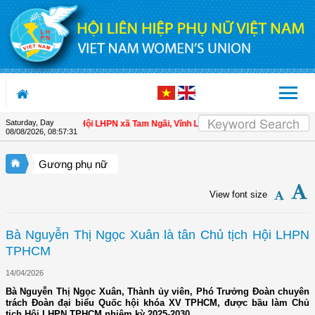
Skip to Content
Saturday, Day
cho hội viên
| Hội LHPN xã Tam Ngãi, Vĩnh Long sơ kết công tác Hội và phong 
08/08/2026
,
08:57:32
Gương phụ nữ
View font size
Bà Nguyễn Thị Ngọc Xuân là tân Chủ tịch Hội LHPN
TPHCM
14/04/2026
Bà Nguyễn Thị Ngọc Xuân, Thành ủy viên, Phó Trưởng Đoàn chuyên
trách Đoàn đại biểu Quốc hội khóa XV TPHCM, được bầu làm Chủ
tịch Hội LHPN TPHCM nhiệm kỳ 2025-2030.