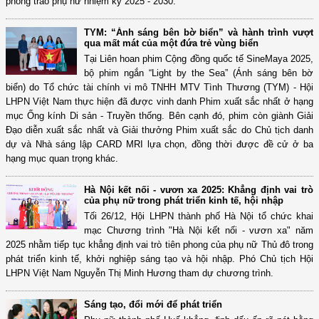
phong trào phụ nữ nhiệm kỳ 2025 - 2030.
TYM: “Ánh sáng bên bờ biển” và hành trình vượt
qua mất mát của một đứa trẻ vùng biển
Tại Liên hoan phim Cộng đồng quốc tế SineMaya 2025,
bộ phim ngắn “Light by the Sea” (Ánh sáng bên bờ
biển) do Tổ chức tài chính vi mô TNHH MTV Tình Thương (TYM) - Hội
LHPN Việt Nam thực hiện đã được vinh danh Phim xuất sắc nhất ở hạng
mục Ống kính Di sản - Truyền thống. Bên cạnh đó, phim còn giành Giải
Đạo diễn xuất sắc nhất và Giải thưởng Phim xuất sắc do Chủ tịch danh
dự và Nhà sáng lập CARD MRI lựa chọn, đồng thời được đề cử ở ba
hạng mục quan trọng khác.
Hà Nội kết nối - vươn xa 2025: Khẳng định vai trò
của phụ nữ trong phát triển kinh tế, hội nhập
Tối 26/12, Hội LHPN thành phố Hà Nội tổ chức khai
mạc Chương trình "Hà Nội kết nối - vươn xa" năm
2025 nhằm tiếp tục khẳng định vai trò tiên phong của phụ nữ Thủ đô trong
phát triển kinh tế, khởi nghiệp sáng tạo và hội nhập. Phó Chủ tịch Hội
LHPN Việt Nam Nguyễn Thị Minh Hương tham dự chương trình.
Sáng tạo, đổi mới để phát triển