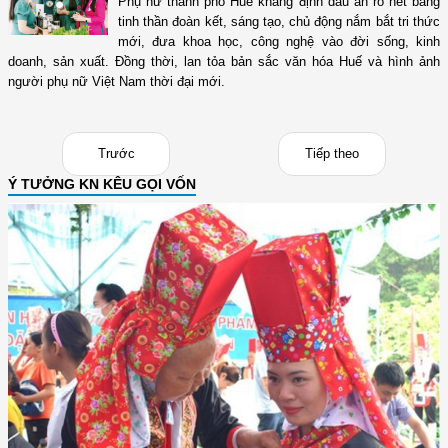
Phụ nữ thành phố Huế khẳng định dấu ấn rõ nét bằng
tinh thần đoàn kết, sáng tạo, chủ động nắm bắt tri thức
mới, đưa khoa học, công nghệ vào đời sống, kinh
doanh, sản xuất. Đồng thời, lan tỏa bản sắc văn hóa Huế và hình ảnh
người phụ nữ Việt Nam thời đại mới.
Trước
Tiếp theo
Ý TƯỞNG KN KÊU GỌI VỐN