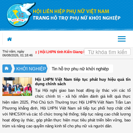
Truy cập nội dung luôn
OK
Thứ năm, ngày
 Nam thịnh vượng
| Hội LHPN tỉnh Kiên Giang biểu dương phụ nữ tiêu biểu trong 
06/08/2026
,
01:18:47
KHỞI NGHIỆP
Tin hỗ trợ phụ nữ khởi nghiệp
Hội LHPN Việt Nam tiếp tục phát huy hiệu quả tín
dụng chính sách
Tại Hội nghị giao ban hoạt động ủy thác với các tổ
chức chính trị - xã hội nhằm đánh giá kết quả thực
hiện năm 2025, Phó Chủ tịch Thường trực Hội LHPN Việt Nam Trần Lan
Phương khẳng định, Hội LHPN Việt Nam sẽ tiếp tục phối hợp chặt chẽ
với NHCSXH và các tổ chức trong hệ thống; tiếp tục nâng cao chất lượng
hoạt động ủy thác, góp phần thực hiện mục tiêu phát triển bền vững, bao
trùm và nâng cao quyền năng kinh tế cho phụ nữ và người dân.