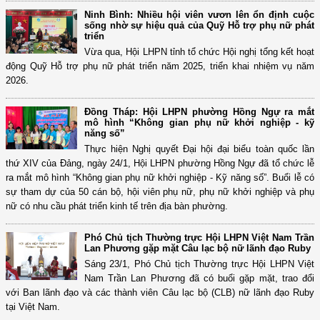
Ninh Bình: Nhiều hội viên vươn lên ổn định cuộc
sống nhờ sự hiệu quả của Quỹ Hỗ trợ phụ nữ phát
triển
Vừa qua, Hội LHPN tỉnh tổ chức Hội nghị tổng kết hoạt
động Quỹ Hỗ trợ phụ nữ phát triển năm 2025, triển khai nhiệm vụ năm
2026.
Đồng Tháp: Hội LHPN phường Hồng Ngự ra mắt
mô hình “Không gian phụ nữ khởi nghiệp - kỹ
năng số”
Thực hiện Nghị quyết Đại hội đại biểu toàn quốc lần
thứ XIV của Đảng, ngày 24/1, Hội LHPN phường Hồng Ngự đã tổ chức lễ
ra mắt mô hình “Không gian phụ nữ khởi nghiệp - Kỹ năng số”. Buổi lễ có
sự tham dự của 50 cán bộ, hội viên phụ nữ, phụ nữ khởi nghiệp và phụ
nữ có nhu cầu phát triển kinh tế trên địa bàn phường.
Phó Chủ tịch Thường trực Hội LHPN Việt Nam Trần
Lan Phương gặp mặt Câu lạc bộ nữ lãnh đạo Ruby
Sáng 23/1, Phó Chủ tịch Thường trực Hội LHPN Việt
Nam Trần Lan Phương đã có buổi gặp mặt, trao đổi
với Ban lãnh đạo và các thành viên Câu lạc bộ (CLB) nữ lãnh đạo Ruby
tại Việt Nam.