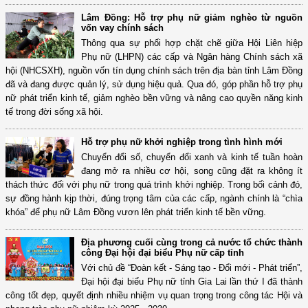
Lâm Đồng: Hỗ trợ phụ nữ giảm nghèo từ nguồn
vốn vay chính sách
Thông qua sự phối hợp chặt chẽ giữa Hội Liên hiệp
Phụ nữ (LHPN) các cấp và Ngân hàng Chính sách xã
hội (NHCSXH), nguồn vốn tín dụng chính sách trên địa bàn tỉnh Lâm Đồng
đã và đang được quản lý, sử dụng hiệu quả. Qua đó, góp phần hỗ trợ phụ
nữ phát triển kinh tế, giảm nghèo bền vững và nâng cao quyền năng kinh
tế trong đời sống xã hội.
Hỗ trợ phụ nữ khởi nghiệp trong tình hình mới
Chuyển đổi số, chuyển đổi xanh và kinh tế tuần hoàn
đang mở ra nhiều cơ hội, song cũng đặt ra không ít
thách thức đối với phụ nữ trong quá trình khởi nghiệp. Trong bối cảnh đó,
sự đồng hành kịp thời, đúng trọng tâm của các cấp, ngành chính là “chìa
khóa” để phụ nữ Lâm Đồng vươn lên phát triển kinh tế bền vững.
Địa phương cuối cùng trong cả nước tổ chức thành
công Đại hội đại biểu Phụ nữ cấp tỉnh
Với chủ đề “Đoàn kết - Sáng tạo - Đổi mới - Phát triển”,
Đại hội đại biểu Phụ nữ tỉnh Gia Lai lần thứ I đã thành
công tốt đẹp, quyết định nhiều nhiệm vụ quan trọng trong công tác Hội và