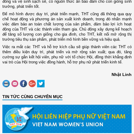
đông và vệ sinh sạch sẽ, có nguồn thức ăn bảo đảm cho con giống sinh
trưởng, phát triển tốt.
Để mô hình được duy trì, phát triển mạnh, THT cũng đã thông qua quy
chế hoạt động và phương án sản xuất kinh doanh, trong đó nhấn mạnh
việc đảm bảo an toàn chất lượng của sản phẩm, đảm bảo lợi ích hoạt
động của THT và các thành viên tham gia. Chủ động xây dựng kế hoạch
để tăng số lượng con giống cho gia đình, cho THT, kết nối mở rộng thị
trường tiêu thụ sản phẩm, phát triển mô hình bền vững và hiệu quả.
Việc ra mắt các THT và hỗ trợ kích cầu sẽ giúp thành viên các THT có
thêm điều kiện duy trì, phát triển và mở rộng sản xuất; qua đó, tăng
cường sự gắn kết hội viên, phụ nữ với tổ chức Hội, đồng thời khẳng định
vai trò của Hội trong việc đồng hành, hỗ trợ phụ nữ phát triển kinh tế.
Nhật Linh
TIN TỨC CÙNG CHUYÊN MỤC