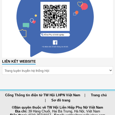
LIÊN KẾT WEBSITE
Cổng Thông tin điện tử TW Hội LHPN Việt Nam
Trang chủ
Sơ đồ trang
©Bản quyền thuộc về TW Hội Liên Hiệp Phụ Nữ Việt Nam
Địa chỉ:
39 Hàng Chuối, Hai Bà Trưng, Hà Nội, Việt Nam