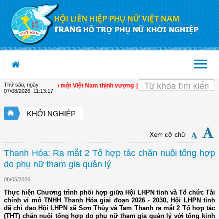
Truy cập nội dung luôn
Thứ sáu, ngày
tư nhân - Đòn bẩy cho một Việt Nam thịnh vượng
| Hội LHPN tỉnh Kiên Giang biểu
07/08/2026
,
11:13:18
KHỞI NGHIỆP
Xem cỡ chữ
Thanh Hóa: Ra mắt 2 Tổ hợp tác chăn nuôi tổng hợp
do phụ nữ tham gia quản lý
08/05/2026
Thực hiện Chương trình phối hợp giữa Hội LHPN tỉnh và Tổ chức Tài
chính vi mô TNHH Thanh Hóa giai đoạn 2026 - 2030, Hội LHPN tỉnh
đã chỉ đạo Hội LHPN xã Sơn Thủy và Tam Thanh ra mắt 2 Tổ hợp tác
(THT) chăn nuôi tổng hợp do phụ nữ tham gia quản lý với tổng kinh