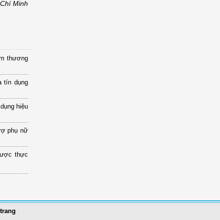
 Chí Minh
ầm thương
 tín dụng
 dụng hiệu
rợ phụ nữ
được thực
trang