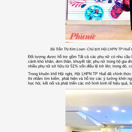
Bà Trần Thị Kim Loan- Chủ tịch Hội LHPN TP Huế tr
Đối tượng được hỗ trợ gồm Tất cả các phụ nữ có nhu cầu k
cảnh khó khăn, đơn thân, khuyết tật; phụ nữ trong hộ gia 
nhiều phụ nữ sở hữu từ 51% vốn điều lệ trở lên; trong đó, c
Trong khuôn khổ Hội nghị, Hội LHPN TP Huế đã chính thức 
thi nhằm tìm kiếm, phát hiện và hỗ trợ các ý tưởng khởi n
học hỏi, kết nối và phát triển các mô hình kinh tế hiệu quả, 