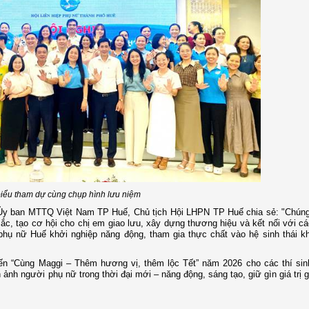
biểu tham dự cùng chụp hình lưu niệm
ch Ủy ban MTTQ Việt Nam TP Huế, Chủ tịch Hội LHPN TP Huế chia sẻ: "Chún
ắc, tạo cơ hội cho chị em giao lưu, xây dựng thương hiệu và kết nối với c
phụ nữ Huế khởi nghiệp năng động, tham gia thực chất vào hệ sinh thái k
yến “Cùng Maggi – Thêm hương vị, thêm lộc Tết” năm 2026 cho các thí sinh
h ảnh người phụ nữ trong thời đại mới – năng động, sáng tạo, giữ gìn giá trị g