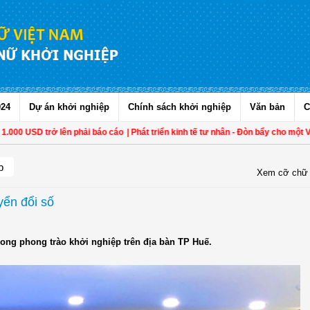
024
Dự án khởi nghiệp
Chính sách khởi nghiệp
Văn bản
C
00 USD trở lên phải báo cáo
| Phát triển kinh tế tư nhân - Đòn bẩy cho một Việt
p
Xem cỡ chữ
yển đổi số
rong phong trào khởi nghiệp trên địa bàn TP Huế.