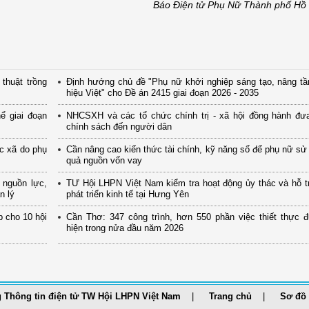
Báo Điện tử Phụ Nữ Thành phố Hồ
thuật trồng
Định hướng chủ đề "Phụ nữ khởi nghiệp sáng tạo, nâng t
hiệu Việt" cho Đề án 2415 giai đoạn 2026 - 2035
ể giai đoạn
NHCSXH và các tổ chức chính trị - xã hội đồng hành đưa
chính sách đến người dân
ác xã do phụ
Cần nâng cao kiến thức tài chính, kỹ năng số để phụ nữ sử
quả nguồn vốn vay
 nguồn lực,
TƯ Hội LHPN Việt Nam kiểm tra hoạt động ủy thác và hỗ t
n lý
phát triển kinh tế tại Hưng Yên
p cho 10 hội
Cần Thơ: 347 công trình, hơn 550 phần việc thiết thực 
hiện trong nửa đầu năm 2026
 Thông tin điện tử TW Hội LHPN Việt Nam
Trang chủ
Sơ đồ 