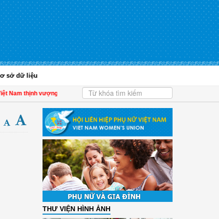
ơ sở dữ liệu
 Nam thịnh vượng
| Hội LHPN tỉnh Kiên Giang biểu dương phụ nữ tiêu biểu trong 
THƯ VIỆN HÌNH ẢNH