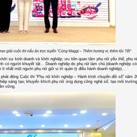
ao giải cuộc thi nấu ăn trực tuyến “Cùng Maggi – Thêm hương vị, thêm lộc Tết”
hởi sự kinh doanh và khởi nghiệp; ưu tiên quan tâm phụ nữ yếu thế, phụ 
đình có người khuyết tật… Doanh nghiệp do phụ nữ làm chủ (doanh nghiệp c
ó ít nhất một người phụ nữ giữ vị trí quản lý điều hành doanh nghiệp)…
phát động Cuộc thi “Phụ nữ khởi nghiệp – Hành trình chuyển đổi số” năm 
ghiệp sáng tạo; khuyến khích phụ nữ ứng dụng công nghệ số; tạo môi trường
bền vững.