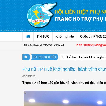
Truy cập nội dung luôn
TIN TỨC
Khởi nghiệp
Cuộc thi PNKN 2
Thứ bảy, ngày 08/08/2026
,
06:07:13
Từ 1/11, chuyển tiền từ 500 triệu đồng và 1.0
KHỞI NGHIỆP
Tin hỗ trợ phụ nữ khởi nghiệ
Phụ nữ TP Huế khởi nghiệp, hành trình chu
06/05/2026
Tham dự có hơn 150 cán bộ, hội viên phụ nữ tiêu biểu t