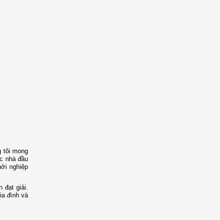
g tôi mong
ác nhà đầu
hởi nghiệp
 đạt giải.
ia đình và