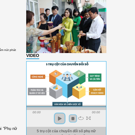
ấm nút phát
VIDEO
00:00
00:00
hi “Phụ nữ
5 trụ cột của chuyển đổi số phụ nữ