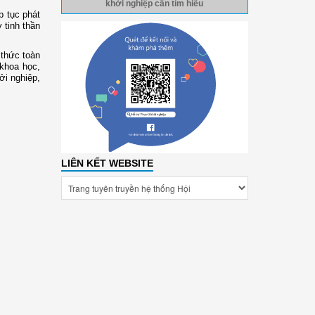
khởi nghiệp cần tìm hiểu
p tục phát
 tinh thần
 thức toàn
 khoa học,
ởi nghiệp,
LIÊN KẾT WEBSITE