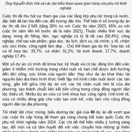
Ông Nguyễn Đức Hải và các đại biểu tham quan gian hàng của phụ nữ khởi
nghiệp
Cuộc thi đã thu hút sự tham gia của các tầng lớp phụ nữ trong cả nước,
đặc biệt đã lan tỏa đến các đối tượng đặc thù.
Thể hiện ở số lượng dự án
dự thi rất lớn 2.545 (tăng 26% so với Cuộc thi năm 2023, 65% so với
cuộc thi năm liền kề trước đó là năm 2021); Thuộc nhiều lĩnh vực đa
dạng, trong đó Nông, lâm, ngư nghiệp có tỷ lệ rất cao (50,4%); công
nghiệp, chế tạo sản phẩm; giáo dục, du lịch, dịch vụ, tài chính; y tế, chăm
sóc sức khỏe, công nghệ làm đẹp… Chủ thể tham gia dự thi: hợp tác xã
và tổ hợp tác: 33,7%, cá nhân: 31,2%; hộ kinh doanh: 17,7%; doanh
nghiệp 17,4%.
Một số dự án có trình độ khoa học kỹ thuật và có tác động lớn đến việc
giảm ô nhiễm môi trường trong chăn nuôi và hạn chế được ảnh hưởng
đến đời sống, sức khỏe của người dân. Hay như dự án khai thác tài
nguyên bản địa theo hình thức thiết lập mô hình chăn nuôi dưới các tán
rừng, gắn kết giữa chủ dự án với các hộ chăn nuôi nhỏ lẻ của địa
phương, tạo thành chuỗi liên kết bền vững trong cộng đồng người dân
tộc thiểu số. Nhiều dự án vừa có tính khoa học công nghệ, tính kinh tế,
vừa có nhiều đóng góp cho việc tạo sinh kế, việc làm cho cộng đồng
người dân tại địa phương.
Tôi nhiệt liệt chúc mừng, biểu dương tác giả của
40
dự án đã vượt qua
các cuộc thi cấp Vùng để tham gia vòng chung kết toàn quốc Cuộc thi
phụ nữ khởi nghiệp năm 2024. Các chị đã thể hiện nhiều ý tưởng
sáng
tạo
, đổi mới và cả tâm huyết đối với việc chuyển hóa những gì thiên