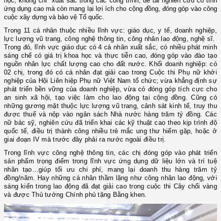
học, không chỉ xuất sắc trong các công trình, đề tài nghiên cứu có tính
ứng dụng cao mà còn mang lại lợi ích cho cộng đồng, đóng góp vào công
cuộc xây dựng và bảo vệ Tổ quốc.
Trong 11 cá nhân thuộc nhiều lĩnh vực: giáo dục, y tế, doanh nghiệp,
lực lượng vũ trang, công nghệ thông tin, công nhân lao động, nghệ sĩ.
Trong đó, lĩnh vực giáo dục có 4 cá nhân xuất sắc, có nhiều phát minh
sáng chế có giá trị khoa học và thực tiễn cao, đóng góp vào đào tạo
nguồn nhân lực chất lượng cao cho đất nước. Khối doanh nghiệp: có
02 chị, trong đó có cá nhân đạt giải cao trong Cuộc thi Phụ nữ khởi
nghiệp của Hội Liên hiệp Phụ nữ Việt Nam tổ chức; vừa khẳng định sự
phát triển bền vững của doanh nghiệp, vừa có đóng góp tích cực cho
an sinh xã hội, tạo việc làm cho lao động tại cộng đồng. Cũng có
những gương mặt thuộc lực lượng vũ trang, cảnh sát kinh tế, truy thu
được thuế và nộp vào ngân sách Nhà nước hàng trăm tỷ đồng. Các
nữ bác sỹ, nghiên cứu đã triển khai các kỹ thuật cao theo kịp trình độ
quốc tế, điều trị thành công nhiều trẻ mắc ung thư hiếm gặp, hoặc ở
giai đoạn IV mà trước đây phải ra nước ngoài điều trị.
Trong lĩnh vực công nghệ thông tin, các chị đóng góp vào phát triển
sản phẩm trọng điểm trong lĩnh vực ứng dụng dữ liệu lớn và trí tuệ
nhân tạo…giúp tối ưu chi phí, mang lại doanh thu hàng trăm tỷ
đồng/năm. Hay những cá nhân thầm lặng như công nhân lao động, với
sáng kiến trong lao động đã đạt giải cao trong cuộc thi Cây chổi vàng
và được Thủ tướng Chính phủ tặng Bằng khen.