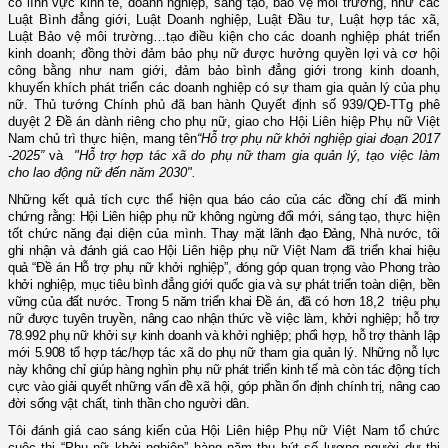
có lĩnh vực kinh tế, doanh nghiệp, sáng tạo, bảo vệ môi trường, như các
Luật Bình đẳng giới, Luật Doanh nghiệp, Luật Đầu tư, Luật hợp tác xã,
Luật Bảo vệ môi trường…
tạo điều kiện cho các doanh nghiệp phát triển
kinh doanh;
đồng thời
đảm bảo phụ nữ được hưởng quyền lợi và cơ hội
công bằng như nam giới
, đảm bảo
bình đẳng giới trong kinh doanh,
khuyến khích
phát triển
các doanh nghiệp có sự tham gia quản lý của phụ
nữ.
Thủ tướng
Chính phủ đã ban hành
Quyết định số 939/QĐ-TTg phê
duyệt
2 Đề án dành riêng cho phụ nữ, giao cho Hội Liên hiệp Phụ nữ Việt
Nam chủ trì thực hiện, mang tên
“Hỗ trợ phụ nữ khởi nghiệp giai đoạn 2017
-2025”
và
"Hỗ trợ hợp tác xã do phụ nữ tham gia quản lý, tạo việc làm
cho lao động nữ đến năm 2030".
Những kết quả tích cực thể hiện qua báo cáo của các đồng chí đã minh
chứng rằng: Hội Liên hiệp phụ nữ không ngừng đổi mới, sáng tạo,
thực hiện
tốt chức năng đại diện của mình
. Thay mặt lãnh đạo Đảng,
Nhà nước
, tôi
ghi nhận và đánh giá cao Hội Liên hiệp phụ nữ Việt Nam đã triển khai hiệu
quả “Đề án Hỗ trợ phụ nữ khởi nghiệp”, đóng góp quan trọng vào Phong trào
khởi nghiệp, mục tiêu bình đẳng giới quốc gia và sự phát triển toàn diện, bền
vững của đất nước. Trong 5 năm triển khai Đề án, đã có hơn 18,2 triệu phụ
nữ được tuyên truyền, nâng cao nhận thức về việc làm, khởi nghiệp; hỗ trợ
78.992 phụ nữ khởi sự kinh doanh và khởi nghiệp; phối hợp, hỗ trợ thành lập
mới 5.908 tổ hợp tác/hợp tác xã do phụ nữ tham gia quản lý.
Những nỗ lực
này không chỉ giúp hàng nghìn phụ nữ phát triển kinh tế mà còn tác động tích
cực vào giải quyết những vấn đề xã hội, góp phần ổn định chính trị, nâng cao
đời sống vật chất, tinh thần cho người dân.
Tôi đánh giá cao sáng kiến của Hội Liên hiệp Phụ nữ Việt Nam
tổ chức
c
uộc thi “Phụ nữ khởi nghiệp” hàng năm thu hút số lượng người dự thi