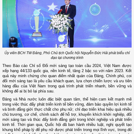
Ủy viên BCH TW Đảng, Phó Chủ tịch Quốc hội Nguyễn Đức Hải phát biểu chỉ
đạo tại chương trình
Theo Báo cáo Chỉ số Đổi mới sáng tạo toàn cầu 2024, Việt Nam được
xếp hạng 44/133 quốc gia, nền kinh tế, tăng 2 bậc so với năm 2023. Kết
quả này minh chứng cho quan điểm nhất quán của Đảng, Chính phủ, coi
đổi mới sáng tạo là yêu cầu khách quan, lựa chọn chiến lược và ưu tiên
hàng đầu của Việt Nam trong quá trình phát triển nhanh, bền vững và
không để ai bị bỏ lại phía sau.
Đảng và Nhà nước luôn đặc biệt quan tâm, thể hiện cam kết mạnh mẽ
trong việc thúc đẩy phát triển kinh tế bền vững, đảm bảo quyền lợi kinh tế
và bình đẳng giới thực chất cho phụ nữ
; chỉ đạo
triển khai hiệu quả nhiều
chủ trương, cơ chế, chính sách để hỗ trợ, khuyến khích khởi nghiệp, đổi
mới sáng tạo và thúc đẩy bình đẳng giới trong khởi nghiệp và phát triển
kinh tế
.
Thời gian qua, Quốc hội đã ban hành nhiều
luật, nghị quyết
tạo
khung khổ pháp lý để phụ nữ được phát triển trong mọi lĩnh vực, trong đó