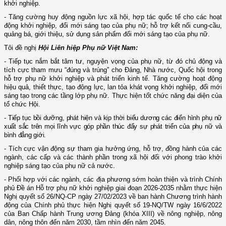
khởi nghiệp.
- Tăng cường huy động nguồn lực xã hội, hợp tác quốc tế cho các hoạt
động khởi nghiệp, đổi mới sáng tạo của phụ nữ; hỗ trợ kết nối cung-cầu,
quảng bá, giới thiệu, sử dụng sản phẩm đổi mới sáng tạo của phụ nữ.
Tôi đề nghị
Hội Liên hiệp Phụ nữ Việt Nam:
-
Tiếp tục nắm bắt tâm tư, nguyện vọng của phụ nữ, từ đó chủ động và
tích cực tham mưu “đúng và trúng” cho Đảng, Nhà nước, Quốc hội trong
hỗ trợ phụ nữ khởi nghiệp và phát triển kinh tế. Tăng cường hoạt động
hiệu quả, thiết thực, tạo động lực, lan tỏa khát vọng khởi nghiệp, đổi mới
sáng tạo trong các tầng lớp phụ nữ.
Thực hiện tốt chức năng đại diện của
tổ chức Hội.
-
Tiếp tục bồi dưỡng, phát hiện và kịp thời biểu dương các điển hình phụ nữ
xuất sắc trên mọi lĩnh vực góp phần thúc đẩy sự phát triển của phụ nữ và
bình đẳng giới.
- Tích cực vận động sự tham gia hưởng ứng, hỗ trợ, đồng hành của các
ngành, các cấp và các thành phần trong xã hội đối với phong trào khởi
nghiệp sáng tạo của phụ nữ cả nước.
- Phối hợp với các ngành, các địa phương sớm hoàn thiện và trình Chính
phủ Đề án Hỗ trợ phụ nữ khởi nghiệp giai đoạn 2026-2035 nhằm thực hiện
Nghị quyết số 26/NQ-CP ngày 27/02/2023 về ban hành Chương trình hành
động của Chính phủ thực hiện Nghị quyết số 19-NQ/TW ngày 16/6/2022
của Ban Chấp hành Trung ương Đảng (khóa XIII) về nông nghiệp, nông
dân, nông thôn đến năm 2030, tầm nhìn đến năm 2045.