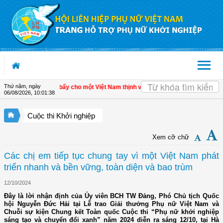
Truy cập nội dung luôn
Thứ năm, ngày
tế tư nhân - Đòn bẩy cho một Việt Nam thịnh vượng
| Hội LHPN tỉnh Kiên Giang bi
06/08/2026
,
10:01:39
Cuộc thi Khởi nghiệp
Xem cỡ chữ
Các chị em tiếp tục chung tay vì một Việt Nam phát
triển nhanh và bền vững, toàn diện và bao trùm
12/10/2024
Đây là lời nhận định của Ủy viên BCH TW Đảng, Phó Chủ tịch Quốc
hội Nguyễn Đức Hải tại Lễ trao Giải thưởng Phụ nữ Việt Nam và
Chuỗi sự kiện Chung kết Toàn quốc Cuộc thi “Phụ nữ khởi nghiệp
sáng tạo và chuyển đổi xanh” năm 2024 diễn ra sáng 12/10, tại Hà