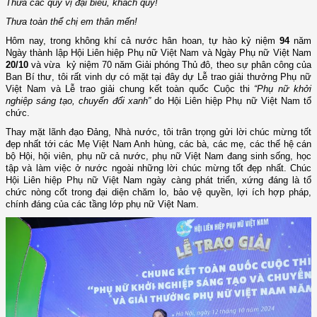
Thưa các quý vị đại biểu, khách quý!
Thưa toàn thể chị em thân mến!
Hôm nay, trong không khí cả nước hân hoan, tự hào kỷ niệm
94
năm
Ngày thành lập Hội Liên hiệp Phụ nữ Việt Nam và Ngày Phụ nữ Việt Nam
20/10
và vừa kỷ niệm 70 năm Giải phóng Thủ đô
,
theo sự phân công của
Ban Bí thư,
tôi rất vinh dự có mặt tại đây
dự
Lễ trao giải thưởng Phụ nữ
Việt Nam và Lễ trao giải chung kết toàn quốc Cuộc thi
“Phụ nữ khởi
nghiệp sáng tạo, chuyển đổi xanh”
do Hội Liên hiệp Phụ nữ Việt Nam tổ
chức.
Thay mặt lãnh đạo Đảng, Nhà nước, tôi trân trọng gửi lời chúc mừng tốt
đẹp nhất tới các Mẹ Việt Nam Anh hùng, các bà, các mẹ, các thế hệ cán
bộ Hội, hội viên, phụ nữ cả nước, phụ nữ Việt Nam đang sinh sống, học
tập và làm việc ở nước ngoài những lời chúc mừng tốt đẹp nhất. Chúc
Hội Liên hiệp Phụ nữ Việt Nam ngày càng phát triển, xứng đáng là tổ
chức nòng cốt trong đại diện chăm lo, bảo vệ quyền, lợi ích hợp pháp,
chính đáng của các tầng lớp phụ nữ Việt Nam.