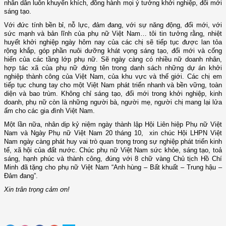
nhân dân luôn khuyến khích, đồng hành mọi ý tưởng khởi nghiệp, đổi mới
sáng tạo.
Với đức tính bền bỉ, nỗ lực,
đảm đang,
với sự năng động, đổi mới, với
sức mạnh và bản lĩnh của phụ nữ Việt Nam… tôi tin tưởng rằng, nhiệt
huyết khởi nghiệp ngày hôm nay của các chị sẽ tiếp tục được lan tỏa
rộng khắp, góp phần nuôi dưỡng khát vọng sáng tạo, đổi mới và cống
hiến của các tầng lớp phụ nữ. Sẽ ngày càng có nhiều nữ doanh nhân,
hợp tác xã của phụ nữ đứng tên trong danh sách những dự án khởi
nghiệp thành công của Việt Nam, của khu vực và thế giới. Các chị em
tiếp tục chung tay cho một Việt Nam phát triển nhanh và bền vững, toàn
diện và bao trùm.
Không chỉ sáng tạo, đổi mới trong khởi nghiệp, kinh
doanh, phụ nữ còn là những người bà, người mẹ, người chị mang lại lửa
ấm cho các gia đình Việt Nam.
Một lần nữa, nhân dịp kỷ niệm ngày thành lập Hội Liên hiệp Phụ nữ Việt
Nam và Ngày Phụ nữ Việt Nam 20 tháng 10, xin chúc Hội LHPN Việt
Nam ngày càng phát huy vai trò quan trọng trong sự nghiệp phát triển kinh
tế, xã hội của đất nước. Chúc phụ nữ Việt Nam sức khỏe, sáng tạo, toả
sáng, hạnh phúc và thành công
,
đúng với 8 chữ vàng Chủ tịch Hồ Chí
Minh đã tặng cho phụ nữ Việt Nam “Anh hùng – Bất khuất – Trung hậu –
Đảm đang”
.
Xin trân trọng cảm ơn!