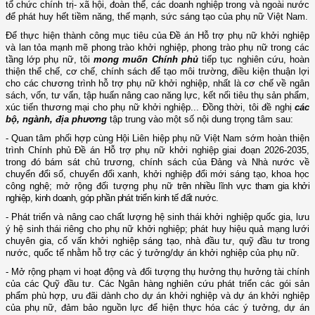
tổ chức chính trị- xã hội, đoàn thể, các
doanh nghiệp trong và ngoài nước
để phát huy hết tiềm năng, thế mạnh, sức sáng tạo của phụ nữ Việt Nam
.
Để thực hiện thành công mục tiêu của Đề án Hỗ trợ phụ nữ khởi nghiệp
và lan tỏa mạnh mẽ phong trào khởi nghiệp
, phong trào phụ nữ
trong các
tầng lớp phụ nữ, tôi
mong muốn Chính phủ
t
iếp tục nghiên cứu, hoàn
thiện thể chế, cơ chế, chính sách để tạo môi trường, điều kiện thuận lợi
cho các chương trình hỗ trợ phụ nữ khởi nghiệp, nhất là cơ chế về ngân
sách, vốn, tư vấn, tập huấn nâng cao năng lực, kết nối tiêu thụ sản phẩm,
xúc tiến thương mại cho phụ nữ khởi nghiệp...
Đồng thời, tôi đề nghị
các
bộ, ngành, địa phương
tập trung vào
một số nội dung trọng tâm sau
:
- Quan tâm phối hợp cùng Hội Liên hiệp phụ nữ Việt Nam sớm hoàn thiện
trình Chính phủ Đề án Hỗ trợ phụ nữ khởi nghiệp giai đoạn 2026-2035
,
trong đó bám sát chủ trương, chính sách của Đảng và Nhà nước về
chuyển đổi số, chuyển đổi xanh, khởi nghiệp đổi mới sáng tạo, khoa học
công nghệ; mở rộng đối tượng phụ nữ
trên nhiều lĩnh vực tham gia khởi
nghiệp, kinh doanh, góp phần phát triển kinh tế đất nước.
- Phát triển và nâng cao chất lượng hệ sinh thái khởi nghiệp quốc gia, lưu
ý hệ sinh thái riêng cho phụ nữ khởi nghiệp; phát huy hiệu quả mạng lưới
chuyên gia, cố vấn khởi nghiệp sáng tạo, nhà đầu tư, quỹ đầu tư trong
nước, quốc tế nhằm hỗ trợ các ý tưởng/dự án khởi nghiệp của phụ nữ.
- Mở rộng phạm vi hoạt động và đối tượng thụ hưởng thụ hưởng tài chính
của các Quỹ đầu tư. Các Ngân hàng nghiên cứu phát triển các gói sản
phẩm phù hợp, ưu đãi dành cho dự án khởi nghiệp và dự án khởi nghiệp
của phụ nữ, đảm bảo nguồn lực để hiện thực hóa các ý tưởng, dự án