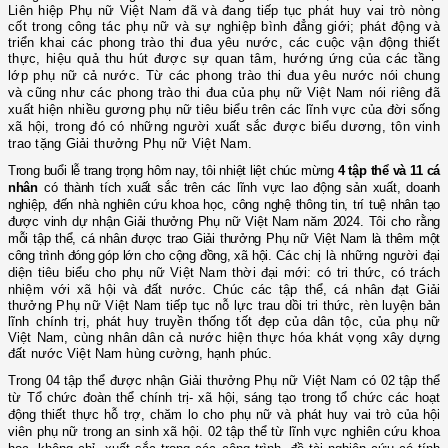
Liên hiệp Phụ nữ Việt Nam đã và đang tiếp tục phát huy vai trò nòng
cốt trong công tác phụ nữ và sự nghiệp bình đẳng giới; phát động và
triển khai các phong trào thi đua yêu nước, các cuộc vận động thiết
thực, hiệu quả thu hút được sự quan tâm, hướng ứng của các tầng
lớp phụ nữ cả nước
.
Từ các phong trào thi đua yêu nước nói chung
và cũng như các phong trào thi đua của phụ nữ Việt Nam nói riêng đã
xuất hiện nhiều gương phụ nữ tiêu biểu trên các lĩnh vực của đời sống
xã hội, trong đó có những người xuất sắc được biểu dương, tôn vinh
trao tặng Giải thưởng Phụ nữ Việt Nam.
Trong buổi lễ trang trọng hôm nay, tôi nhiệt liệt chúc mừng
4 tập thể và 11 cá
nhân
có thành tích xuất sắc
trên các lĩnh vực
lao động sản xuất, doanh
nghiệp, đến nhà nghiên cứu khoa học, công nghệ thông tin, trí tuệ nhân tạo
được vinh dự nhận Giải thưởng Phụ nữ Việt Nam năm 2024.
Tôi cho rằng
mỗi tập thể, cá nhân được trao Giải thưởng Phụ nữ Việt Nam là thêm một
công trình đóng góp lớn cho cộng đồng, xã hội
.
Các chị là những người đại
diện tiêu biểu cho phụ nữ Việt Nam thời đại mới: có tri thức, có trách
nhiệm với xã hội và đất nước. C
húc các tập thể, cá nhân đạt Giải
thưởng Phụ nữ Việt Nam tiếp tục nỗ lực trau dồi tri thức, rèn luyện bản
lĩnh chính trị, phát huy truyền thống tốt đẹp của dân tộc, của phụ nữ
Việt Nam, cùng nhân dân cả nước hiện thực hóa khát vọng xây dựng
đất nước Việt Nam hùng cường, hạnh phúc
.
Trong 04 tập thể được nhận Giải thưởng Phụ nữ Việt Nam có 02 tập thể
từ Tổ chức đoàn thể chính trị- xã hội, sáng tạo trong tổ chức các hoạt
động thiết thực hỗ trợ, chăm lo cho phụ nữ và phát huy vai trò của hội
viên phụ nữ trong an sinh xã hội. 02 tập thể từ lĩnh vực nghiên cứu khoa