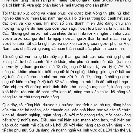
nhiên ban tặng thành sản phẩm hàng hóa có giá trị kinh tế cao
,
vừa tăng
giá trị kinh tế, vừa góp phần bảo vệ môi trường cho sản phẩm
.
Tôi thật sự xúc động và khâm phục khi được biết Vòng thi phụ nữ khởi
nghiệp khu vực miền Bắc năm nay của Hội diễn ra trong bối cảnh hết sức
đặc biệt và khó khăn, khi một số tỉnh, thành miền Bắc đang chịu ảnh
hưởng nặng nề do hậu quả cơn bão Yagi, hoàn lưu bão và lũ lụt, sạt lở
đất. Những giọt nước mắt của nhiều thí sinh đã rơi khi nghe tin nhà cửa,
vườn tược của gia đình bị ngập nước, người thân bị mất mát, nhưng
vượt lên trên tất cả là nghị lực và sự kiên cường của người phụ nữ Việt
Nam, các chị đã vững vàng và hoàn thành xuất sắc phần thi của mình.
Tôi cũng rất vui mừng khi thấy sự tham gia tích cực của những phụ nữ
xuất phát từ hoàn cảnh rất khó khăn; như phụ nữ miền núi, dân tộc thiểu
số với tỷ lệ tham gia dự thi là 13,7%, phụ nữ khuyết tật với tỷ lệ 7%. Và
cũng rất khâm phục khi biết phụ nữ khởi nghiệp không giới hạn ở bất cứ
độ tuổi nào, có các em nhỏ mới vào đời ở tuổi 17, cũng có những người
phụ nữ kiên cường ở độ tuổi 82 vẫn không coi mình là độ tuổi nghỉ ngơi.
Các chị
em
đã chứng minh tinh thần khởi nghiệp mạnh mẽ, không ngại
khó khăn, rào cản để phát triển kinh tế, nâng cao kiến thức, kỹ năng và
năng lực tự chủ trong cuộc sống.
Qua đây, tôi cũng biểu dương sự hưởng ứng tích cực, hỗ trợ, đồng hành
của của
các bộ ngành,
các chuyên gia, các nhà khoa học và các tổ chức
kinh tế, doanh nghiệp, ngân hàng đối với một phong trào, một hoạt động
hết sức ý nghĩa này. Đ
iều này thể hiện sức mạnh tổng hợp
, thể hiện sự
vào cuộc mạnh mẽ của cả xã hội đối với việc nâng cao quyền năng kinh
tế cho phụ nữ.
Sự đa dạng về ngành nghề và lĩnh vực của 104 tập thể và