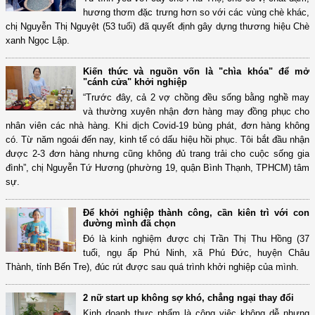
hương thơm đặc trưng hơn so với các vùng chè khác,
chị Nguyễn Thị Nguyệt (53 tuổi) đã quyết định gây dựng thương hiệu Chè
xanh Ngọc Lập.
Kiến thức và nguồn vốn là "chìa khóa" để mở
"cánh cửa" khởi nghiệp
“Trước đây, cả 2 vợ chồng đều sống bằng nghề may
và thường xuyên nhận đơn hàng may đồng phục cho
nhân viên các nhà hàng. Khi dịch Covid-19 bùng phát, đơn hàng không
có. Từ năm ngoái đến nay, kinh tế có dấu hiệu hồi phục. Tôi bắt đầu nhận
được 2-3 đơn hàng nhưng cũng không đủ trang trải cho cuộc sống gia
đình”, chị Nguyễn Tứ Hương (phường 19, quận Bình Thạnh, TPHCM) tâm
sự.
Để khởi nghiệp thành công, cần kiên trì với con
đường mình đã chọn
Đó là kinh nghiệm được chị Trần Thị Thu Hồng (37
tuổi, ngụ ấp Phú Ninh, xã Phú Đức, huyện Châu
Thành, tỉnh Bến Tre), đúc rút được sau quá trình khởi nghiệp của mình.
2 nữ start up không sợ khó, chẳng ngại thay đổi
Kinh doanh thực phẩm là công việc không dễ nhưng