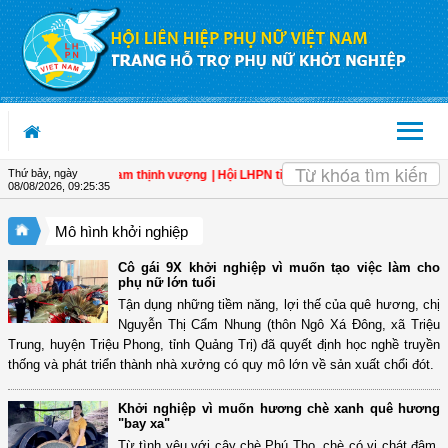
Truy cập nội dung luôn
OK
Thứ bảy, ngày
bẩy cho một Việt Nam thịnh vượng
| Hội LHPN tỉnh Kiên Giang biểu dương phụ nữ 
08/08/2026
,
09:25:36
Mô hình khởi nghiệp
Cô gái 9X khởi nghiệp vì muốn tạo việc làm cho
phụ nữ lớn tuổi
Tận dụng những tiềm năng, lợi thế của quê hương, chị
Nguyễn Thị Cẩm Nhung (thôn Ngô Xá Đông, xã Triệu
Trung, huyện Triệu Phong, tỉnh Quảng Trị) đã quyết định học nghề truyền
thống và phát triển thành nhà xưởng có quy mô lớn về sản xuất chổi đót.
Khởi nghiệp vì muốn hương chè xanh quê hương
"bay xa"
Từ tình yêu với cây chè Phú Thọ, chè có vị chát đậm,