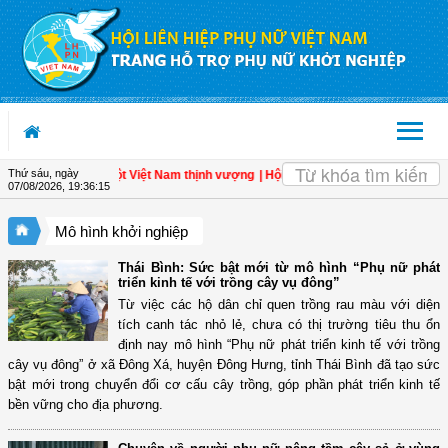
Truy cập nội dung luôn
OK
Thứ sáu, ngày
ân - Đòn bẩy cho một Việt Nam thịnh vượng
| Hội LHPN tỉnh Kiên Giang biểu dươn
07/08/2026
,
19:36:16
Mô hình khởi nghiệp
Thái Bình: Sức bật mới từ mô hình “Phụ nữ phát
triển kinh tế với trồng cây vụ đông”
Từ việc các hộ dân chỉ quen trồng rau màu với diện
tích canh tác nhỏ lẻ, chưa có thị trường tiêu thu ổn
định nay mô hình “Phụ nữ phát triển kinh tế với trồng
cây vụ đông” ở xã Đông Xá, huyện Đông Hưng, tỉnh Thái Bình đã tạo sức
bật mới trong chuyển đổi cơ cấu cây trồng, góp phần phát triển kinh tế
bền vững cho địa phương.