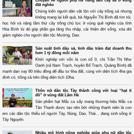
Chuyện về người phụ nữ nâng tầm cây sả ở vùng
đất nghèo
Chứng kiến người dân vật lộn với cây trồng sả nhưng
không mang lại kết quả, bà Nguyễn Thị Bình đã tìm tòi,
học hỏi và nâng tầm thứ cây trồng chủ lực ở vùng quê nghèo của tỉnh
Hòa Bình từ đó góp phần gia tăng thu nhập, cải thiện đời sống, xóa đói
giảm nghèo cho người dân tộc Mường, Dao.
Sản xuất tinh dầu sả, tinh dầu tràm đạt doanh thu
hơn 1 tỷ đồng mỗi năm
Khởi nghiệp với vốn là con số 0, chị Trần Thị Như
Oanh (xã Nam Trạch, huyện Bố Trạch, Quảng Bình) đã
mạnh dạn vay 80 triệu đồng để đầu tư 6ha đất, cùng với diện tích 4ha gia
đình có, trồng sả trên tổng diện tích 10ha.
Thôn nữ dân tộc Tày thành công với loại “hạt tỉ
đô” ở vùng đất Lâm Hà
Sản phẩm hạt Mắc ca sấy mang thương hiệu Mắc ca
Tân Thanh được tạo nên bởi những thanh niên là con
em các dân tộc thiểu số người Tày, Nùng, Dao, Thái... đang sinh sống ở
Tây Nguyên.
Nhiều mô hình nông nghiệp giúp phụ nữ dân tộc