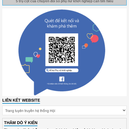
5 trụ cột của chuyển đổi số phụ nữ khởi nghiệp cần tìm hiểu
LIÊN KẾT WEBSITE
THĂM DÒ Ý KIẾN