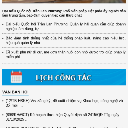
Đại biểu Quốc hội Trần Lan Phương: Phổ biến pháp luật phải lấy người dân
làm trung tâm, bảo đảm quyền tiếp cận thực chất
Đại biểu Quốc hội Trần Lan Phương: Quản lý hải quan cần giúp doanh
nghiệp làm đúng, tự...
Bảo đảm tính thống nhất của hệ thống pháp luật, nâng cao hiệu lực,
hiệu quả quản lý nhà...
Đề xuất phụ nữ di cư, mẹ đơn thân nuôi con nhỏ được trợ giúp pháp lý
miễn phí
VĂN BẢN HỘI
(12/TB-HĐKH) V/v đăng ký, đề xuất nhiệm vụ Khoa học, công nghệ và
đổi mới ...
(898/KH/ĐCT) Kế hoạch thực hiện Quyết định số 2415/QĐ-TTg ngày
31/10/2025 ...
(417/QĐ-BNNMT) Quyết định phê duyệt Chương trình mục tiêu quốc gia