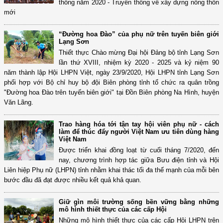
thông năm 2020 - Truyền thông về xây dựng nông thôn
mới
“Đường hoa Đào” của phụ nữ trên tuyến biên giới
Lạng Sơn
Thiết thực Chào mừng Đại hội Đảng bộ tỉnh Lạng Sơn
lần thứ XVIII, nhiệm kỳ 2020 - 2025 và kỷ niệm 90
năm thành lập Hội LHPN Việt, ngày 23/9/2020, Hội LHPN tỉnh Lạng Sơn
phối hợp với Bộ chỉ huy bộ đội Biên phòng tỉnh tổ chức ra quân trồng
"Đường hoa Đào trên tuyến biên giới" tại Đồn Biên phòng Na Hình, huyện
Văn Lãng.
Trao hàng hóa tới tận tay hội viên phụ nữ - cách
làm để thúc đẩy người Việt Nam ưu tiên dùng hàng
Việt Nam
Được triển khai đồng loạt từ cuối tháng 7/2020, đến
nay, chương trình hợp tác giữa Bưu điện tỉnh và Hội
Liên hiệp Phụ nữ (LHPN) tỉnh nhằm khai thác tối đa thế mạnh của mỗi bên
bước đầu đã đạt được nhiều kết quả khả quan.
Giữ gìn môi trường sống bền vững bằng những
mô hình thiết thực của các cấp Hội
Những mô hình thiết thực của các cấp Hội LHPN trên