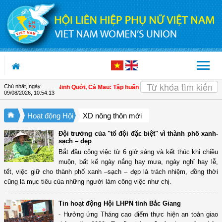
Truy cập nội dung luôn
Chủ nhật, ngày
Hội LHPN xã Ninh Quới, Cà Mau: Tập huấn kỹ thuật kỹ thuật trồng rau màu an
09/08/2026
,
10:54:13
Hoạt động Hội
XD nông thôn mới
Đội trưởng của "tổ đội đặc biệt" vì thành phố xanh-
sạch – đẹp
Bắt đầu công việc từ 6 giờ sáng và kết thúc khi chiều
muộn, bất kể ngày nắng hay mưa, ngày nghỉ hay lễ,
tết, việc giữ cho thành phố xanh –sạch – đẹp là trách nhiệm, đồng thời
cũng là mục tiêu của những người làm công việc như chị.
Tin hoạt động Hội LHPN tỉnh Bắc Giang
- Hưởng ứng Tháng cao điểm thực hiện an toàn giao