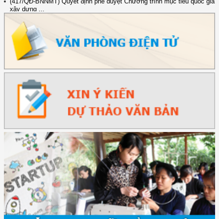
xây dựng ...
(891/KH-ĐCT) Kế hoạch thực hiện Nghị quyết số 72-NQ/TW ngày
9/9/2025 của Bộ ...
(2415/QĐ-TTg) Quyết định về việc phê duyệt Đề án Hỗ trợ Phụ nữ khởi
nghiệp ...