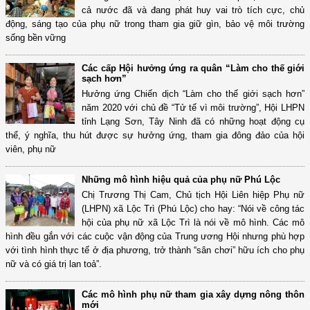
cả nước đã và đang phát huy vai trò tích cực, chủ
động, sáng tạo của phụ nữ trong tham gia giữ gìn, bảo vệ môi trường
sống bền vững
Các cấp Hội hưởng ứng ra quân “Làm cho thế giới
sạch hơn”
Hưởng ứng Chiến dịch “Làm cho thế giới sạch hơn”
năm 2020 với chủ đề “Tử tế vì môi trường”, Hội LHPN
tỉnh Lạng Sơn, Tây Ninh đã có những hoạt động cụ
thể, ý nghĩa, thu hút được sự hưởng ứng, tham gia đông đảo của hội
viên, phụ nữ
Những mô hình hiệu quả của phụ nữ Phú Lộc
Chị Trương Thị Cam, Chủ tịch Hội Liên hiệp Phụ nữ
(LHPN) xã Lộc Trì (Phú Lộc) cho hay: “Nói về công tác
hội của phụ nữ xã Lộc Trì là nói về mô hình. Các mô
hình đều gắn với các cuộc vận động của Trung ương Hội nhưng phù hợp
với tình hình thực tế ở địa phương, trở thành “sân chơi” hữu ích cho phụ
nữ và có giá trị lan toả”.
Các mô hình phụ nữ tham gia xây dựng nông thôn
mới