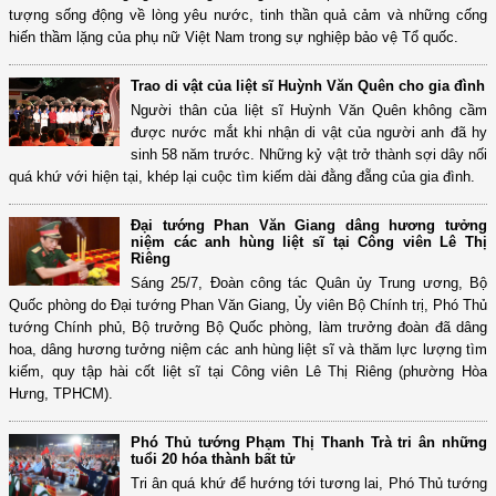
tượng sống động về lòng yêu nước, tinh thần quả cảm và những cống
hiến thầm lặng của phụ nữ Việt Nam trong sự nghiệp bảo vệ Tổ quốc.
Trao di vật của liệt sĩ Huỳnh Văn Quên cho gia đình
Người thân của liệt sĩ Huỳnh Văn Quên không cầm
được nước mắt khi nhận di vật của người anh đã hy
sinh 58 năm trước. Những kỷ vật trở thành sợi dây nối
quá khứ với hiện tại, khép lại cuộc tìm kiếm dài đằng đẵng của gia đình.
Đại tướng Phan Văn Giang dâng hương tưởng
niệm các anh hùng liệt sĩ tại Công viên Lê Thị
Riêng
Sáng 25/7, Đoàn công tác Quân ủy Trung ương, Bộ
Quốc phòng do Đại tướng Phan Văn Giang, Ủy viên Bộ Chính trị, Phó Thủ
tướng Chính phủ, Bộ trưởng Bộ Quốc phòng, làm trưởng đoàn đã dâng
hoa, dâng hương tưởng niệm các anh hùng liệt sĩ và thăm lực lượng tìm
kiếm, quy tập hài cốt liệt sĩ tại Công viên Lê Thị Riêng (phường Hòa
Hưng, TPHCM).
Phó Thủ tướng Phạm Thị Thanh Trà tri ân những
tuổi 20 hóa thành bất tử
Tri ân quá khứ để hướng tới tương lai, Phó Thủ tướng