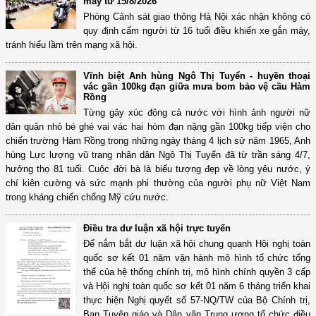
máy từ 15/8/2026
Phòng Cảnh sát giao thông Hà Nội xác nhận không có
quy định cấm người từ 16 tuổi điều khiển xe gắn máy,
tránh hiểu lầm trên mạng xã hội.
Vĩnh biệt Anh hùng Ngô Thị Tuyển - huyền thoại
vác gần 100kg đạn giữa mưa bom bảo vệ cầu Hàm
Rồng
Từng gây xúc động cả nước với hình ảnh người nữ
dân quân nhỏ bé ghé vai vác hai hòm đạn nặng gần 100kg tiếp viện cho
chiến trường Hàm Rồng trong những ngày tháng 4 lịch sử năm 1965, Anh
hùng Lực lượng vũ trang nhân dân Ngô Thị Tuyển đã từ trần sáng 4/7,
hưởng thọ 81 tuổi. Cuộc đời bà là biểu tượng đẹp về lòng yêu nước, ý
chí kiên cường và sức mạnh phi thường của người phụ nữ Việt Nam
trong kháng chiến chống Mỹ cứu nước.
Điều tra dư luận xã hội trực tuyến
Để nắm bắt dư luận xã hội chung quanh Hội nghị toàn
quốc sơ kết 01 năm vận hành mô hình tổ chức tổng
thể của hệ thống chính trị, mô hình chính quyền 3 cấp
và Hội nghị toàn quốc sơ kết 01 năm 6 tháng triển khai
thực hiện Nghị quyết số 57-NQ/TW của Bộ Chính trị,
Ban Tuyên giáo và Dân vận Trung ương tổ chức điều