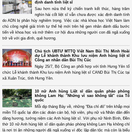
định danh tính liệt sĩ
Sau hơn nửa thế kỷ chiến tranh kết thúc, hàng trăm
nghìn hài cốt liệt sĩ vẫn chưa được xác định danh tính
do ADN bị phân hủy nghiêm trọng. Việc các nhà khoa học Việt Nam làm
chủ công nghệ giải trình tự thế hệ mới trên hệ gen nhân đánh dấu bước
tiến về khoa học và mở thêm cơ hội đưa những người con đã ngã xuống
trở về với gia đình, quê hương.
Chủ tịch UBTƯ MTTQ Việt Nam Bùi Thị Minh Hoài
dự Lễ khánh thành Khu lưu niệm Anh hùng liệt sĩ
Công an nhân dân Bùi Thị Cúc
Ngày 25/7, Bộ Công an phối hợp với tỉnh Hưng Yên tổ
chức Lễ khánh thành Khu lưu niệm Anh hùng liệt sĩ CAND Bùi Thị Cúc tại
xã Xuân Trúc, tỉnh Hưng Yên.
10 nữ Anh hùng Liệt sĩ dân quân pháo phòng
không Lam Hạ: "Những vì sao không tắt" của Tổ
quốc
Mỗi dịp tháng Bảy về, những “Địa chỉ đỏ” trên khắp mọi
miền Tổ quốc lại đón các đoàn cán bộ, hội viên, phụ nữ và Nhân dân đến
dâng hương, tưởng niệm các Anh hùng liệt sĩ. Với phụ nữ Ninh Bình, Đền
thờ 10 nữ Anh hùng liệt sĩ dân quân pháo phòng không Lam Hạ không chỉ
là nơi tri ân những người đã ngã xuống vì độc lập dân tộc mà còn là biểu