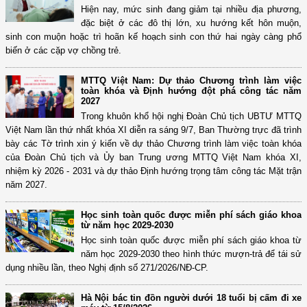
Hiện nay, mức sinh đang giảm tại nhiều địa phương,
đặc biệt ở các đô thị lớn, xu hướng kết hôn muộn,
sinh con muộn hoặc trì hoãn kế hoạch sinh con thứ hai ngày càng phổ
biến ở các cặp vợ chồng trẻ.
MTTQ Việt Nam: Dự thảo Chương trình làm việc
toàn khóa và Định hướng đột phá công tác năm
2027
Trong khuôn khổ hội nghị Đoàn Chủ tịch UBTƯ MTTQ
Việt Nam lần thứ nhất khóa XI diễn ra sáng 9/7, Ban Thường trực đã trình
bày các Tờ trình xin ý kiến về dự thảo Chương trình làm việc toàn khóa
của Đoàn Chủ tịch và Ủy ban Trung ương MTTQ Việt Nam khóa XI,
nhiệm kỳ 2026 - 2031 và dự thảo Định hướng trọng tâm công tác Mặt trận
năm 2027.
Học sinh toàn quốc được miễn phí sách giáo khoa
từ năm học 2029-2030
Học sinh toàn quốc được miễn phí sách giáo khoa từ
năm học 2029-2030 theo hình thức mượn-trả để tái sử
dụng nhiều lần, theo Nghị định số 271/2026/NĐ-CP.
Hà Nội bác tin đồn người dưới 18 tuổi bị cấm đi xe