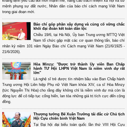
khẳng định yêu cầu đổi mới mạnh mẽ, nâng cao trách nhiệm xã hội và sứ
mệnh phụng sự đất nước, Nhân dân của báo chí cách mạng Việt Nam
trong giai đoạn mới.
Báo chí góp phần xây dựng và củng cố vững chắc
khối đại đoàn kết toàn dân tộc
Chiều 19/6, tại Hà Nội, Ủy ban Trung ương MTTQ Việt
Nam tổ chức gặp mặt các cơ quan thông tấn, báo chí
nhân kỷ niệm 101 năm Ngày Báo chí Cách mạng Việt Nam (21/6/1925 -
21/6/2026).
Hòa Minzy: "Được trở thành Ủy viên Ban Chấp
hành TƯ Hội LHPN Việt Nam là niềm vinh dự rất
lớn"
Là nghệ sĩ trẻ được tín nhiệm bầu vào Ban Chấp hành
Trung ương Hội Liên hiệp Phụ nữ Việt Nam khóa XIV, ca sĩ Hòa Minzy
(tức Nguyễn Thị Hòa) cho rằng đây không chỉ là niềm vinh dự mà còn là
động lực để cô tiếp tục cống hiến, lan tỏa những giá trị tích cực đến cộng
đồng.
Thượng tướng Bế Xuân Trường tái đắc cử Chủ tịch
Hội Cựu chiến binh Việt Nam
Tại Đại hội đại biểu toàn quốc lần thứ VIII Hội Cựu