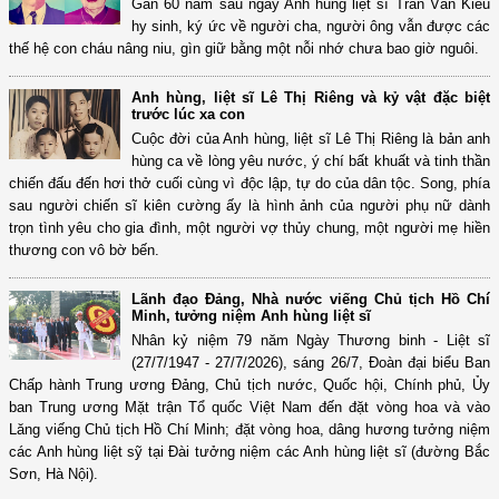
Gần 60 năm sau ngày Anh hùng liệt sĩ Trần Văn Kiểu
hy sinh, ký ức về người cha, người ông vẫn được các
thế hệ con cháu nâng niu, gìn giữ bằng một nỗi nhớ chưa bao giờ nguôi.
Anh hùng, liệt sĩ Lê Thị Riêng và kỷ vật đặc biệt
trước lúc xa con
Cuộc đời của Anh hùng, liệt sĩ Lê Thị Riêng là bản anh
hùng ca về lòng yêu nước, ý chí bất khuất và tinh thần
chiến đấu đến hơi thở cuối cùng vì độc lập, tự do của dân tộc. Song, phía
sau người chiến sĩ kiên cường ấy là hình ảnh của người phụ nữ dành
trọn tình yêu cho gia đình, một người vợ thủy chung, một người mẹ hiền
thương con vô bờ bến.
Lãnh đạo Đảng, Nhà nước viếng Chủ tịch Hồ Chí
Minh, tưởng niệm Anh hùng liệt sĩ
Nhân kỷ niệm 79 năm Ngày Thương binh - Liệt sĩ
(27/7/1947 - 27/7/2026), sáng 26/7, Đoàn đại biểu Ban
Chấp hành Trung ương Đảng, Chủ tịch nước, Quốc hội, Chính phủ, Ủy
ban Trung ương Mặt trận Tổ quốc Việt Nam đến đặt vòng hoa và vào
Lăng viếng Chủ tịch Hồ Chí Minh; đặt vòng hoa, dâng hương tưởng niệm
các Anh hùng liệt sỹ tại Ðài tưởng niệm các Anh hùng liệt sĩ (đường Bắc
Sơn, Hà Nội).