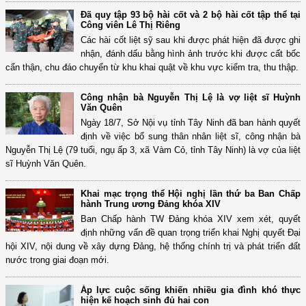
Đã quy tập 93 bộ hài cốt và 2 bộ hài cốt tập thể tại
Công viên Lê Thị Riêng
Các hài cốt liệt sỹ sau khi được phát hiện đã được ghi
nhận, đánh dấu bằng hình ảnh trước khi được cất bốc
cẩn thận, chu đáo chuyển từ khu khai quật về khu vực kiểm tra, thu thập.
Công nhận bà Nguyễn Thị Lệ là vợ liệt sĩ Huỳnh
Văn Quên
Ngày 18/7, Sở Nội vụ tỉnh Tây Ninh đã ban hành quyết
định về việc bổ sung thân nhân liệt sĩ, công nhận bà
Nguyễn Thị Lệ (79 tuổi, ngụ ấp 3, xã Vàm Cỏ, tỉnh Tây Ninh) là vợ của liệt
sĩ Huỳnh Văn Quên.
Khai mạc trọng thể Hội nghị lần thứ ba Ban Chấp
hành Trung ương Đảng khóa XIV
Ban Chấp hành TW Đảng khóa XIV xem xét, quyết
định những vấn đề quan trọng triển khai Nghị quyết Đại
hội XIV, nội dung về xây dựng Đảng, hệ thống chính trị và phát triển đất
nước trong giai đoạn mới.
Áp lực cuộc sống khiến nhiều gia đình khó thực
hiện kế hoạch sinh đủ hai con