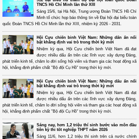
TNCS Hồ Chí Minh lần thứ XIII
Sáng 15/6, tại Hà Nội, Trung ương Đoàn TNCS Hồ Chí
Minh tổ chức họp báo thông tin về Đại hội đại biểu toàn
quốc Đoàn TNCS Hồ Chí Minh lần thứ XIII, nhiệm kỳ 2026 - 2031.
Hội Cựu chiến binh Việt Nam: Những dấn ấn nổi
bật khẳng định vai trò trong thời kỳ mới
Nhiệm kỳ qua, Hội Cựu chiến binh Việt Nam đã đạt
được nhiều dấu ấn trên các lĩnh vực xây dựng Đảng,
phát triển kinh tế, chăm lo đời sống hội viên và tham gia các hoạt động xã
hội, khẳng định phẩm chất "Bộ đội Cụ Hồ" trong thời kỳ mới.
Hội Cựu chiến binh Việt Nam: Những dấu ấn nổi
bật khẳng định vai trò trong thời kỳ mới
Nhiệm kỳ qua, Hội Cựu chiến binh Việt Nam đã đạt
được nhiều dấu ấn trên các lĩnh vực xây dựng Đảng,
phát triển kinh tế, chăm lo đời sống hội viên và tham gia các hoạt động xã
hội, khẳng định phẩm chất "Bộ đội Cụ Hồ" trong thời kỳ mới.
Sáng nay, hơn 1,2 triệu thí sinh bước vào môn đầu
tiên kỳ thi tốt nghiệp THPT năm 2026
Sáng 11/6, hơn 1,2 triệu thí sinh trên cả nước chính