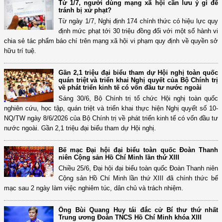
Từ 1/7, người dùng mạng xã hội cần lưu ý gì để
tránh bị xử phạt?
Từ ngày 1/7, Nghị định 174 chính thức có hiệu lực quy
định mức phạt tới 30 triệu đồng đối với một số hành vi
chia sẻ tác phẩm báo chí trên mạng xã hội vi phạm quy định về quyền sở
hữu trí tuệ.
Gần 2,1 triệu đại biểu tham dự Hội nghị toàn quốc
quán triệt và triển khai Nghị quyết của Bộ Chính trị
về phát triển kinh tế có vốn đầu tư nước ngoài
Sáng 30/6, Bộ Chính trị tổ chức Hội nghị toàn quốc
nghiên cứu, học tập, quán triệt và triển khai thực hiện Nghị quyết số 10-
NQ/TW ngày 8/6/2026 của Bộ Chính trị về phát triển kinh tế có vốn đầu tư
nước ngoài. Gần 2,1 triệu đại biểu tham dự Hội nghị.
Bế mạc Đại hội đại biểu toàn quốc Đoàn Thanh
niên Cộng sản Hồ Chí Minh lần thứ XIII
Chiều 25/6, Đại hội đại biểu toàn quốc Đoàn Thanh niên
Cộng sản Hồ Chí Minh lần thứ XIII đã chính thức bế
mạc sau 2 ngày làm việc nghiêm túc, dân chủ và trách nhiệm.
Ông Bùi Quang Huy tái đắc cử Bí thư thứ nhất
Trung ương Đoàn TNCS Hồ Chí Minh khóa XIII