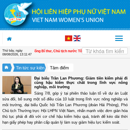
Truy cập nội dung luôn
Thứ bảy, ngày
 trường
| Tổng Bí thư, Chủ tịch nước Tô Lâm: Nắm vững các quyết sách, bước
08/08/2026
,
13:11:48
Tin tức sự kiện
Tâm điểm
Đại biểu Trần Lan Phương: Giảm tiền kiểm phải đi
cùng hậu kiểm thực chất trong lĩnh vực nông
nghiệp, môi trường
Sáng 7/8, góp ý tại phiên thảo luận tổ về dự án Luật
sửa đổi, bổ sung một số điều của 10 luật trong lĩnh vực nông nghiệp và
môi trường, đại biểu Quốc hội Trần Lan Phương (đoàn Hải Phòng), Phó
Chủ tịch Thường trực Hội LHPN Việt Nam, nhấn mạnh việc đơn giản hóa
thủ tục phải đi đôi với cơ chế hậu kiểm hiệu quả, tránh để kéo dài thời
hạn giấy phép hay phân cấp quản lý làm suy giảm hiệu lực kiểm soát.