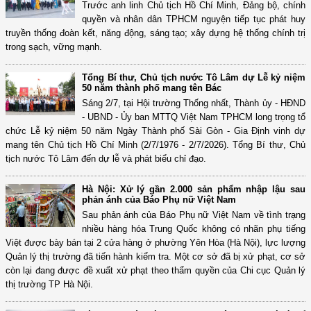
Trước anh linh Chủ tịch Hồ Chí Minh, Đảng bộ, chính
quyền và nhân dân TPHCM nguyện tiếp tục phát huy
truyền thống đoàn kết, năng động, sáng tạo; xây dựng hệ thống chính trị
trong sạch, vững mạnh.
Tổng Bí thư, Chủ tịch nước Tô Lâm dự Lễ kỷ niệm
50 năm thành phố mang tên Bác
Sáng 2/7, tại Hội trường Thống nhất, Thành ủy - HĐND
- UBND - Ủy ban MTTQ Việt Nam TPHCM long trọng tổ
chức Lễ kỷ niệm 50 năm Ngày Thành phố Sài Gòn - Gia Định vinh dự
mang tên Chủ tịch Hồ Chí Minh (2/7/1976 - 2/7/2026). Tổng Bí thư, Chủ
tịch nước Tô Lâm đến dự lễ và phát biểu chỉ đạo.
Hà Nội: Xử lý gần 2.000 sản phẩm nhập lậu sau
phản ánh của Báo Phụ nữ Việt Nam
Sau phản ánh của Báo Phụ nữ Việt Nam về tình trạng
nhiều hàng hóa Trung Quốc không có nhãn phụ tiếng
Việt được bày bán tại 2 cửa hàng ở phường Yên Hòa (Hà Nội), lực lượng
Quản lý thị trường đã tiến hành kiểm tra. Một cơ sở đã bị xử phạt, cơ sở
còn lại đang được đề xuất xử phạt theo thẩm quyền của Chi cục Quản lý
thị trường TP Hà Nội.