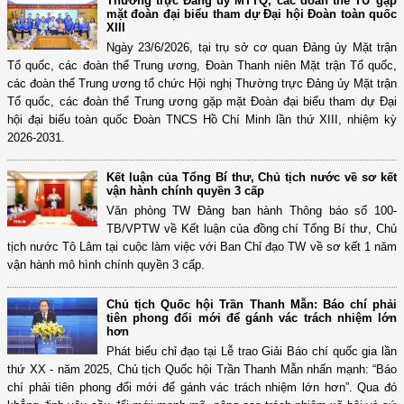
Thường trực Đảng ủy MTTQ, các đoàn thể TƯ gặp
mặt đoàn đại biểu tham dự Đại hội Đoàn toàn quốc
XIII
Ngày 23/6/2026, tại trụ sở cơ quan Đảng ủy Mặt trận
Tổ quốc, các đoàn thể Trung ương, Đoàn Thanh niên Mặt trận Tổ quốc,
các đoàn thể Trung ương tổ chức Hội nghị Thường trực Đảng ủy Mặt trận
Tổ quốc, các đoàn thể Trung ương gặp mặt Đoàn đại biểu tham dự Đại
hội đại biểu toàn quốc Đoàn TNCS Hồ Chí Minh lần thứ XIII, nhiệm kỳ
2026-2031.
Kết luận của Tổng Bí thư, Chủ tịch nước về sơ kết
vận hành chính quyền 3 cấp
Văn phòng TW Đảng ban hành Thông báo số 100-
TB/VPTW về Kết luận của đồng chí Tổng Bí thư, Chủ
tịch nước Tô Lâm tại cuộc làm việc với Ban Chỉ đạo TW về sơ kết 1 năm
vận hành mô hình chính quyền 3 cấp.
Chủ tịch Quốc hội Trần Thanh Mẫn: Báo chí phải
tiên phong đổi mới để gánh vác trách nhiệm lớn
hơn
Phát biểu chỉ đạo tại Lễ trao Giải Báo chí quốc gia lần
thứ XX - năm 2025, Chủ tịch Quốc hội Trần Thanh Mẫn nhấn mạnh: “Báo
chí phải tiên phong đổi mới để gánh vác trách nhiệm lớn hơn”. Qua đó