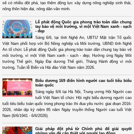
sẽ có nhiều đột phá, tạo thêm động lực xây dựng nông nghiệp sinh thái,
nông thôn hiện đại, nông dân văn minh.
Lễ phát động Quốc gia phong trào toàn dân chung
tay bảo vệ môi trường, vì một Việt Nam xanh - sạch
- đẹp
Sáng 6/6, tại tỉnh Nghệ An, UBTƯ Mặt trận Tổ quốc
Việt Nam phối hợp với Bộ Nông nghiệp và Môi trường, UBND tỉnh Nghệ
An tổ chức Lễ phát động Quốc gia phong trào toàn dân chung tay bảo vệ
môi trường, vì một Việt Nam xanh - sạch - đẹp; Hưởng ứng Ngày Môi
trường Thế giới, Ngày Đại dương Thế giới, Tháng Hành động vì môi
trường, Tuần lễ Biển và Hải đảo Việt Nam năm 2026.
Biểu dương 169 điển hình người cao tuổi tiêu biểu
toàn quốc
Sáng ngày 6/6 tại Hà Nội, Trung ương Hội Người cao
tuổi Việt Nam tổ chức Hội nghị biểu dương người cao
tuổi tiêu biểu toàn quốc trong phong trào thi đua yêu nước giai đoạn 2016-
2026, nhân dịp kỷ niệm 85 năm Ngày truyền thống Người cao tuổi Việt
Nam (6/6/1941 - 6/6/2026).
Giải pháp đột phá từ Chính phủ để giải quyết
những vấn đề cấp thiết với người lao động