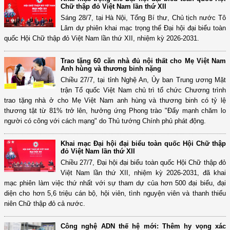
Chữ thập đỏ Việt Nam lần thứ XII
Sáng 28/7, tại Hà Nội, Tổng Bí thư, Chủ tịch nước Tô
Lâm dự phiên khai mạc trọng thể Đại hội đại biểu toàn
quốc Hội Chữ thập đỏ Việt Nam lần thứ XII, nhiệm kỳ 2026-2031.
Trao tặng 60 căn nhà đủ nội thất cho Mẹ Việt Nam
Anh hùng và thương binh nặng
Chiều 27/7, tại tỉnh Nghệ An, Ủy ban Trung ương Mặt
trận Tổ quốc Việt Nam chủ trì tổ chức Chương trình
trao tặng nhà ở cho Mẹ Việt Nam anh hùng và thương binh có tỷ lệ
thương tật từ 81% trở lên, hưởng ứng Phong trào "Đẩy mạnh chăm lo
người có công với cách mạng" do Thủ tướng Chính phủ phát động.
Khai mạc Đại hội đại biểu toàn quốc Hội Chữ thập
đỏ Việt Nam lần thứ XII
Chiều 27/7, Đại hội đại biểu toàn quốc Hội Chữ thập đỏ
Việt Nam lần thứ XII, nhiệm kỳ 2026-2031, đã khai
mạc phiên làm việc thứ nhất với sự tham dự của hơn 500 đại biểu, đại
diện cho hơn 5,6 triệu cán bộ, hội viên, tình nguyện viên và thanh thiếu
niên Chữ thập đỏ cả nước.
Công nghệ ADN thế hệ mới: Thêm hy vọng xác