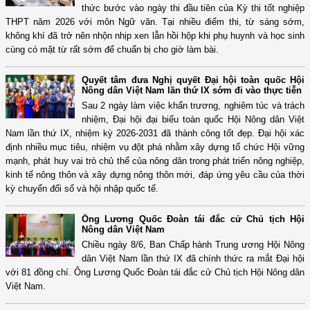
thức bước vào ngày thi đầu tiên của Kỳ thi tốt nghiệp
THPT năm 2026 với môn Ngữ văn. Tại nhiều điểm thi, từ sáng sớm,
không khí đã trở nên nhộn nhịp xen lẫn hồi hộp khi phụ huynh và học sinh
cùng có mặt từ rất sớm để chuẩn bị cho giờ làm bài.
Quyết tâm đưa Nghị quyết Đại hội toàn quốc Hội
Nông dân Việt Nam lần thứ IX sớm đi vào thực tiễn
Sau 2 ngày làm việc khẩn trương, nghiêm túc và trách
nhiệm, Đại hội đại biểu toàn quốc Hội Nông dân Việt
Nam lần thứ IX, nhiệm kỳ 2026-2031 đã thành công tốt đẹp. Đại hội xác
định nhiều mục tiêu, nhiệm vụ đột phá nhằm xây dựng tổ chức Hội vững
mạnh, phát huy vai trò chủ thể của nông dân trong phát triển nông nghiệp,
kinh tế nông thôn và xây dựng nông thôn mới, đáp ứng yêu cầu của thời
kỳ chuyển đổi số và hội nhập quốc tế.
Ông Lương Quốc Đoàn tái đắc cử Chủ tịch Hội
Nông dân Việt Nam
Chiều ngày 8/6, Ban Chấp hành Trung ương Hội Nông
dân Việt Nam lần thứ IX đã chính thức ra mắt Đại hội
với 81 đồng chí. Ông Lương Quốc Đoàn tái đắc cử Chủ tịch Hội Nông dân
Việt Nam.