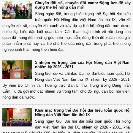
Chuyển đổi số, chuyển đổi xanh: Động lực để xây
dựng thế hệ nông dân mới
Sáng ngày 8/6, trong phiên trọng thể Đại hội đại biểu
toàn quốc Hội Nông dân Việt Nam lần thứ IX, vấn đề
chuyển đổi số, chuyển đổi xanh và xây dựng thế hệ nông dân mới được
nhiều đại biểu đặc biệt quan tâm. Các tham luận trình về nội dung liên
quan đã mang đến những góc nhìn thực tiễn, đồng thời đề xuất nhiều giải
pháp nhằm phát huy vai trò chủ thể của nông dân trong phát triển nông
nghiệp sinh thái, nông thôn hiện đại.
5 nhiệm vụ trọng tâm của Hội Nông dân Việt Nam
nhiệm kỳ 2026 - 2031
Sáng 8/6, dự và chỉ đạo Đại hội đại biểu toàn quốc Hội
Nông dân Việt Nam lần thứ IX, nhiệm kỳ 2026 - 2031,
Ủy viên Bộ Chính trị, Thường trực Ban bí thư Trung ương Đảng Trần
Cẩm Tú đã gợi mở các nhiệm vụ trọng tâm cho đội ngũ cán bộ, hội viên,
nông dân cả nước.
Khai mạc trọng thể Đại hội đại biểu toàn quốc Hội
Nông dân Việt Nam lần thứ IX
Sáng ngày 8/6, Đại hội đại biểu toàn quốc Hội Nông
dân Việt Nam lần thứ IX, nhiệm kỳ 2026 - 2031, khai