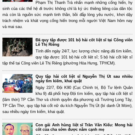
Phạm Thị Thanh Trà nhấn mạnh những cống hiến, hy
sinh của các thế hệ đi trước không chỉ là ký ức thiêng liêng của dân tộc
mà còn là nguồn sức mạnh tinh thần, bồi đắp lòng yêu nước, khơi dậy
trách nhiệm và khát vọng cống hiến trong mỗi người Việt Nam hôm nay
và mai sau.
Đã quy tập được 101 bộ hài cốt liệt sĩ tại Công viên
Lê Thị Riêng
Tính đến ngày 24/7, lực lượng chức năng đã tìm kiếm,
quy tập được 101 bộ hài cốt liệt sĩ; 5 bộ hài cốt liệt sĩ
tập thể tại Công viên Lê Thị Riêng (phường Hòa Hưng, TPHCM).
Quy tập hài cốt liệt sĩ Nguyễn Thị Út sau nhiều
ngày tìm kiếm, khai quật
Ngày 22/7, Đội K90 (Cục Chính trị, Bộ Tư lệnh Quân
khu 9) đã phối hợp Đội tìm kiếm, quy tập hài cốt liệt sĩ
(lâm thời) TP Cần Thơ và chính quyền địa phương xã Trường Long Tây,
TP Cần Thơ, quy tập hài cốt nữ du kích Nguyễn Thị Út (bí danh Út Móm),
sau nhiều ngày tìm kiếm, khai quật.
Con gái Anh hùng liệt sĩ Trần Văn Kiểu: Mong hài
cốt của cha sớm được nằm cạnh mẹ