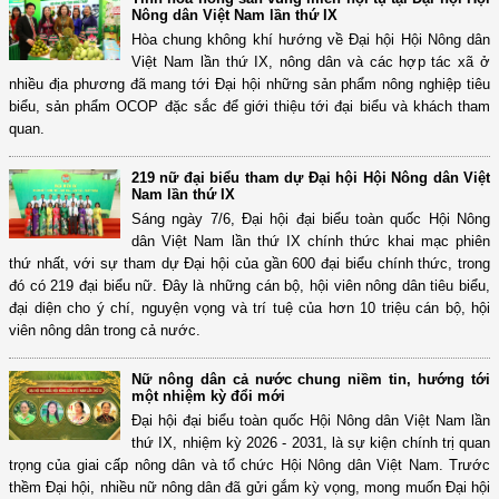
Nông dân Việt Nam lần thứ IX
Hòa chung không khí hướng về Đại hội Hội Nông dân
Việt Nam lần thứ IX, nông dân và các hợp tác xã ở
nhiều địa phương đã mang tới Đại hội những sản phẩm nông nghiệp tiêu
biểu, sản phẩm OCOP đặc sắc để giới thiệu tới đại biểu và khách tham
quan.
219 nữ đại biểu tham dự Đại hội Hội Nông dân Việt
Nam lần thứ IX
Sáng ngày 7/6, Đại hội đại biểu toàn quốc Hội Nông
dân Việt Nam lần thứ IX chính thức khai mạc phiên
thứ nhất, với sự tham dự Đại hội của gần 600 đại biểu chính thức, trong
đó có 219 đại biểu nữ. Đây là những cán bộ, hội viên nông dân tiêu biểu,
đại diện cho ý chí, nguyện vọng và trí tuệ của hơn 10 triệu cán bộ, hội
viên nông dân trong cả nước.
Nữ nông dân cả nước chung niềm tin, hướng tới
một nhiệm kỳ đổi mới
Đại hội đại biểu toàn quốc Hội Nông dân Việt Nam lần
thứ IX, nhiệm kỳ 2026 - 2031, là sự kiện chính trị quan
trọng của giai cấp nông dân và tổ chức Hội Nông dân Việt Nam. Trước
thềm Đại hội, nhiều nữ nông dân đã gửi gắm kỳ vọng, mong muốn Đại hội