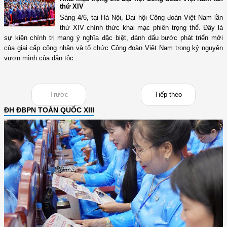
thứ XIV
Sáng 4/6, tại Hà Nội, Đại hội Công đoàn Việt Nam lần
thứ XIV chính thức khai mạc phiên trọng thể. Đây là
sự kiện chính trị mang ý nghĩa đặc biệt, đánh dấu bước phát triển mới
của giai cấp công nhân và tổ chức Công đoàn Việt Nam trong kỷ nguyên
vươn mình của dân tộc.
Trước
Tiếp theo
ĐH ĐBPN TOÀN QUỐC XIII