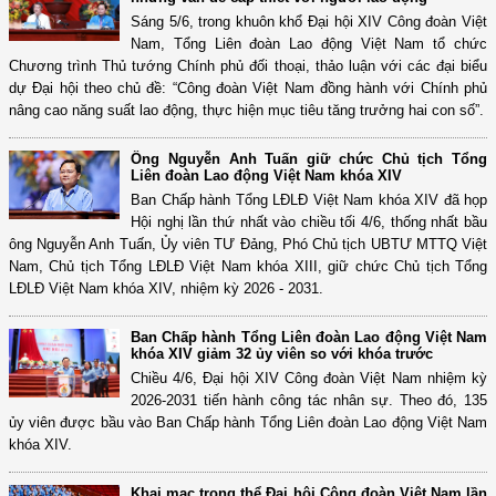
Sáng 5/6, trong khuôn khổ Đại hội XIV Công đoàn Việt
Nam, Tổng Liên đoàn Lao động Việt Nam tổ chức
Chương trình Thủ tướng Chính phủ đối thoại, thảo luận với các đại biểu
dự Đại hội theo chủ đề: “Công đoàn Việt Nam đồng hành với Chính phủ
nâng cao năng suất lao động, thực hiện mục tiêu tăng trưởng hai con số”.
Ông Nguyễn Anh Tuấn giữ chức Chủ tịch Tổng
Liên đoàn Lao động Việt Nam khóa XIV
Ban Chấp hành Tổng LĐLĐ Việt Nam khóa XIV đã họp
Hội nghị lần thứ nhất vào chiều tối 4/6, thống nhất bầu
ông Nguyễn Anh Tuấn, Ủy viên TƯ Đảng, Phó Chủ tịch UBTƯ MTTQ Việt
Nam, Chủ tịch Tổng LĐLĐ Việt Nam khóa XIII, giữ chức Chủ tịch Tổng
LĐLĐ Việt Nam khóa XIV, nhiệm kỳ 2026 - 2031.
Ban Chấp hành Tổng Liên đoàn Lao động Việt Nam
khóa XIV giảm 32 ủy viên so với khóa trước
Chiều 4/6, Đại hội XIV Công đoàn Việt Nam nhiệm kỳ
2026-2031 tiến hành công tác nhân sự. Theo đó, 135
ủy viên được bầu vào Ban Chấp hành Tổng Liên đoàn Lao động Việt Nam
khóa XIV.
Khai mạc trọng thể Đại hội Công đoàn Việt Nam lần