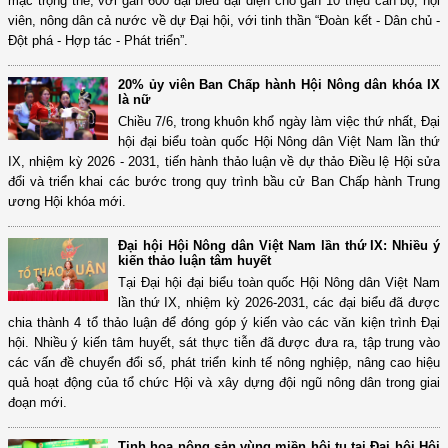
mạc trọng thể, với gần 600 đại biểu đại diện cho gần 10 triệu cán bộ, hội
viên, nông dân cả nước về dự Đại hội, với tinh thần “Đoàn kết - Dân chủ -
Đột phá - Hợp tác - Phát triển”.
20% ủy viên Ban Chấp hành Hội Nông dân khóa IX
là nữ
Chiều 7/6, trong khuôn khổ ngày làm việc thứ nhất, Đại
hội đại biểu toàn quốc Hội Nông dân Việt Nam lần thứ
IX, nhiệm kỳ 2026 - 2031, tiến hành thảo luận về dự thảo Điều lệ Hội sửa
đổi và triển khai các bước trong quy trình bầu cử Ban Chấp hành Trung
ương Hội khóa mới.
Đại hội Hội Nông dân Việt Nam lần thứ IX: Nhiều ý
kiến thảo luận tâm huyết
Tại Đại hội đại biểu toàn quốc Hội Nông dân Việt Nam
lần thứ IX, nhiệm kỳ 2026-2031, các đại biểu đã được
chia thành 4 tổ thảo luận để đóng góp ý kiến vào các văn kiện trình Đại
hội. Nhiều ý kiến tâm huyết, sát thực tiễn đã được đưa ra, tập trung vào
các vấn đề chuyển đổi số, phát triển kinh tế nông nghiệp, nâng cao hiệu
quả hoạt động của tổ chức Hội và xây dựng đội ngũ nông dân trong giai
đoạn mới.
Tinh hoa nông sản vùng miền hội tụ tại Đại hội Hội