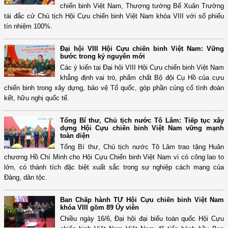
chiến binh Việt Nam, Thượng tướng Bế Xuân Trường
tái đắc cử Chủ tịch Hội Cựu chiến binh Việt Nam khóa VIII với số phiếu
tín nhiệm 100%.
Đại hội VIII Hội Cựu chiến binh Việt Nam: Vững
bước trong kỷ nguyên mới
Các ý kiến tại Đại hội VIII Hội Cựu chiến binh Việt Nam
khẳng định vai trò, phẩm chất Bộ đội Cụ Hồ của cựu
chiến binh trong xây dựng, bảo vệ Tổ quốc, góp phần củng cố tình đoàn
kết, hữu nghị quốc tế.
Tổng Bí thư, Chủ tịch nước Tô Lâm: Tiếp tục xây
dựng Hội Cựu chiến binh Việt Nam vững mạnh
toàn diện
Tổng Bí thư, Chủ tịch nước Tô Lâm trao tặng Huân
chương Hồ Chí Minh cho Hội Cựu Chiến binh Việt Nam vì có công lao to
lớn, có thành tích đặc biệt xuất sắc trong sự nghiệp cách mạng của
Đảng, dân tộc.
Ban Chấp hành TƯ Hội Cựu chiến binh Việt Nam
khóa VIII gồm 89 Ủy viên
Chiều ngày 16/6, Đại hội đại biểu toàn quốc Hội Cựu