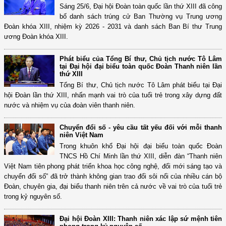
Sáng 25/6, Đại hội Đoàn toàn quốc lần thứ XIII đã công
bố danh sách trúng cử Ban Thường vụ Trung ương
Đoàn khóa XIII, nhiệm kỳ 2026 - 2031 và danh sách Ban Bí thư Trung
ương Đoàn khóa XIII.
Phát biểu của Tổng Bí thư, Chủ tịch nước Tô Lâm
tại Đại hội đại biểu toàn quốc Đoàn Thanh niên lần
thứ XIII
Tổng Bí thư, Chủ tịch nước Tô Lâm phát biểu tại Đại
hội Đoàn lần thứ XIII, nhấn mạnh vai trò của tuổi trẻ trong xây dựng đất
nước và nhiệm vụ của đoàn viên thanh niên.
Chuyển đổi số - yêu cầu tất yếu đối với mỗi thanh
niên Việt Nam
Trong khuôn khổ Đại hội đại biểu toàn quốc Đoàn
TNCS Hồ Chí Minh lần thứ XIII, diễn đàn “Thanh niên
Việt Nam tiên phong phát triển khoa học công nghệ, đổi mới sáng tạo và
chuyển đổi số” đã trở thành không gian trao đổi sôi nổi của nhiều cán bộ
Đoàn, chuyên gia, đại biểu thanh niên trên cả nước về vai trò của tuổi trẻ
trong kỷ nguyên số.
Đại hội Đoàn XIII: Thanh niên xác lập sứ mệnh tiên