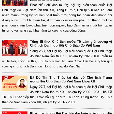
Phát biểu chỉ đạo tại Đại hội đại biểu toàn quốc Hội
Chữ thập đỏ Việt Nam lần thứ XII, Tổng Bí thư, Chủ tịch nước Tô Lâm
nhấn mạnh, trong kỷ nguyên phát triển mới, công tác nhân đạo không chỉ
dừng ở cứu trợ khi thiên tai, dịch bệnh xảy ra mà phải trở thành một bộ
phận của chiến lược phát triển con người, bảo đảm an sinh xã hội, quản
trị rủi ro và nâng cao khả năng tự cường của cộng đồng.
Tổng Bí thư, Chủ tịch nước Tô Lâm giữ cương vị
Chủ tịch Danh dự Hội Chữ thập đỏ Việt Nam
Sáng 28/7, tại Đại hội đại biểu toàn quốc Hội Chữ thập
đỏ Việt Nam lần thứ XII, nhiệm kỳ 2026-2031, diễn ra
ở Hà Nội, Tổng Bí thư, Chủ tịch nước Tô Lâm được Đại hội suy tôn giữ
cương vị Chủ tịch Danh dự Hội Chữ thập đỏ Việt Nam.
Bà Đỗ Thị Thu Thảo tái đắc cử Chủ tịch Trung
ương Hội Chữ thập đỏ Việt Nam khóa XII
Ngày 27/7, tại Đại hội đại biểu toàn quốc Hội Chữ thập
đỏ Việt Nam lần thứ XII nhiệm kỳ 2026 - 2031, bà Đỗ
Thị Thu Thảo tiếp tục được bầu giữ chức Chủ tịch Trung ương Hội Chữ
thập đỏ Việt Nam khóa XII, nhiệm kỳ 2026 - 2031.
Khai mạc trọng thể Đại hội đại biểu toàn quốc Hội